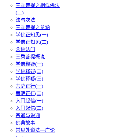
三乘菩提之相似佛法
(二)
法与次法
三乘菩提之意涵
学佛正知见(一)
学佛正知见(二)
念佛法门
三乘菩提概说
学佛释疑(一)
学佛释疑(二)
学佛释疑(三)
菩萨正行(一)
菩萨正行(二)
入门起信(一)
入门起信(二)
宗通与说通
佛典故事
常见外道法—广论