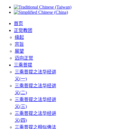
首页
正觉教团
缘起
宗旨
展望
迈向正觉
三乘菩提
三乘菩提之法华经讲
义(一)
三乘菩提之法华经讲
义(二)
三乘菩提之法华经讲
义(三)
三乘菩提之法华经讲
义(四)
三乘菩提之相似佛法