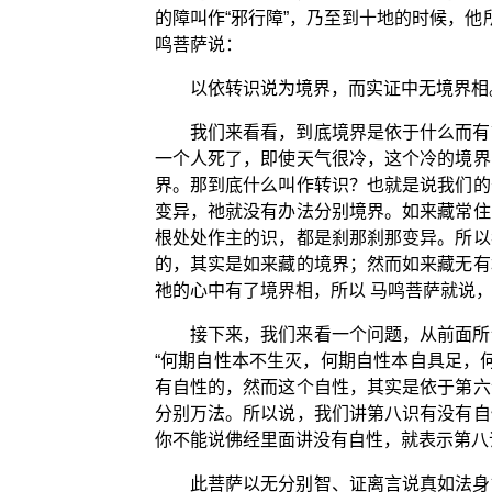
的障叫作“邪行障”，乃至到十地的时候，
鸣菩萨说：
以依转识说为境界，而实证中无境界相
我们来看看，到底境界是依于什么而有
一个人死了，即使天气很冷，这个冷的境界
界。那到底什么叫作转识？也就是说我们的
变异，祂就没有办法分别境界。如来藏常住
根处处作主的识，都是刹那刹那变异。所以
的，其实是如来藏的境界；然而如来藏无有
祂的心中有了境界相，所以 马鸣菩萨就说
接下来，我们来看一个问题，从前面所
“何期自性本不生灭，何期自性本自具足，
有自性的，然而这个自性，其实是依于第六
分别万法。所以说，我们讲第八识有没有自
你不能说佛经里面讲没有自性，就表示第八
此菩萨以无分别智、证离言说真如法身