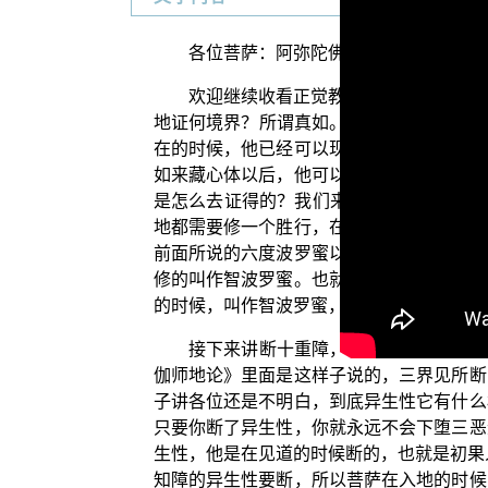
各位菩萨：阿弥陀佛！
欢迎继续收看正觉教团的电视弘法节目
地证何境界？所谓真如。”（《大乘起信论
在的时候，他已经可以现观如来藏的真如性
如来藏心体以后，他可以现观真如性。然而
是怎么去证得的？我们来看看《成唯识论》
地都需要修一个胜行，在入地之前要断一个
前面所说的六度波罗蜜以外，到第七地的时
修的叫作智波罗蜜。也就是从初地到六地，
的时候，叫作智波罗蜜，这是属于菩萨在十
接下来讲断十重障，也就是说，入地的
伽师地论》里面是这样子说的，三界见所断
子讲各位还是不明白，到底异生性它有什么
只要你断了异生性，你就永远不会下堕三恶
生性，他是在见道的时候断的，也就是初果
知障的异生性要断，所以菩萨在入地的时候