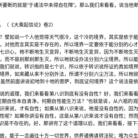
他所要断的就是“于诸法中未得自在障”。那么我们来看看，说当他
。（《大乘起信论》卷2）
？譬如说一个人他觉得天气很冷，这个冷的境界，其实是依于
，对他而言其实是不存在的，所以境界一定要依于能分别的心
七识心，祂不断地生灭变异，不断地生灭变异，因为不断地生
，而不是刹那刹那生灭，所以祂就没办法分别六尘境界。所以
我们就说，转识指的是七个识，所以依于转识说所证的真如境
境界，如来藏从来不分别外法，所谓不分别六尘万法，所以祂
，虽然前面讲说初地到十地的菩萨，到底证何境界？这个说法是
说的道理，我们来看看第八识到底有没有自性？好，我们来看
何期自性本自清净，何期自性能生万法？”也就是说，从六祖的
识来说，才有自性；如果从第八识来说，祂是没有自性的，因
性呢？如果你讲没有自性，这是从第八识来说才没有自性；然
识是不存在的。好，那讲完了这个道理以后，我们来看看，接下
故，能于一念遍往十方一切世界，供养诸佛请转法轮；唯为众