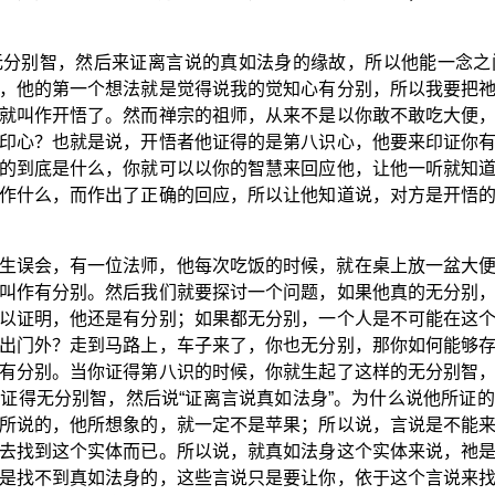
无分别智，然后来证离言说的真如法身的缘故，所以他能一念之
，他的第一个想法就是觉得说我的觉知心有分别，所以我要把
就叫作开悟了。然而禅宗的祖师，从来不是以你敢不敢吃大便
印心？也就是说，开悟者他证得的是第八识心，他要来印证你
的到底是什么，你就可以以你的智慧来回应他，让他一听就知
作什么，而作出了正确的回应，所以让他知道说，对方是开悟
生误会，有一位法师，他每次吃饭的时候，就在桌上放一盆大
叫作有分别。然后我们就要探讨一个问题，如果他真的无分别
以证明，他还是有分别；如果都无分别，一个人是不可能在这
出门外？走到马路上，车子来了，你也无分别，那你如何能够
有分别。当你证得第八识的时候，你就生起了这样的无分别智
证得无分别智，然后说“证离言说真如法身”。为什么说他所证
所说的，他所想象的，就一定不是苹果；所以说，言说是不能
去找到这个实体而已。所以说，就真如法身这个实体来说，祂
是找不到真如法身的，这些言说只是要让你，依于这个言说来