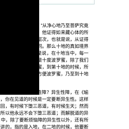
发心者，接下来说，“从净心地乃至菩萨究竟
而在第七住位的时候，他证得如来藏心体的所
因为证真如有不同的层次，也就是说，从证得
依地地增进而有所不同。那么十地的真如境界
唯识论》卷9）也就是说，在十地当中，每一
行呢？十胜行指的就是十度波罗蜜，除了我们
地的时候要修力波罗蜜，到第十地的时候，所
，进入了七地，叫作方便波罗蜜，乃至到十地
”，那什么叫作异生性障？异生性障，在《瑜
说，你在见道的时候是一定要断异生性。这样
轮回，有时候下堕三恶道，有时候生天；然而
，所以他永远不会下堕三恶道；而解脱道的异
当中，除了要断烦恼障的异生性以外，还有所
刚讲的，指的是入地，在二地的时候，他要断