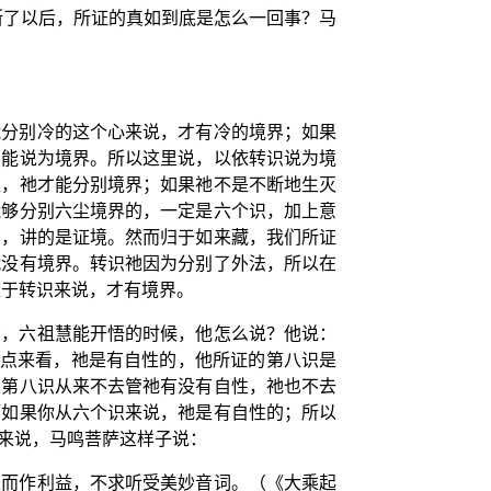
断了以后，所证的真如到底是怎么一回事？马
能分别冷的这个心来说，才有冷的境界；如果
才能说为境界。所以这里说，以依转识说为境
灭，祂才能分别境界；如果祂不是不断地生灭
能够分别六尘境界的，一定是六个识，加上意
界，讲的是证境。然而归于如来藏，我们所证
就没有境界。转识祂因为分别了外法，所以在
依于转识来说，才有境界。
看，六祖慧能开悟的时候，他怎么说？他说：
观点来看，祂是有自性的，他所证的第八识是
为第八识从来不去管祂有没有自性，祂也不去
而如果你从六个识来说，祂是有自性的；所以
来说，马鸣菩萨这样子说：
生而作利益，不求听受美妙音词。（《大乘起