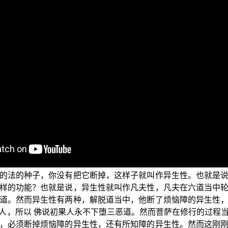
，今天继续讲解《起信论》。在上一集当中，我们已经讲完了证
》卷2）这里是说，从初地到十地他所证的境界，就是真如。然
了。那为何这里：从初地到十地所证的境界，也叫作真如呢？
从入地到十地，他不断地深入来证真如法身，所以他的层次是
怎么说？【十地中修十胜行，断十重障，证十真如。】（《成
重障，还有必须证那一地当中的真如。我们来看看什么是十胜
候，要修方便波罗蜜，到第八地的时候要修愿波罗蜜，到第九
他必须修布施、持戒、忍辱、精进、禅定、般若，这六度完成
地当中所须要修的胜行。
时候有一个重障要断。在入初地的时候，要断的叫作“异生性障
的法的种子，你没有把它断掉，这样子就叫作异生性。也就是
样的功能？也就是说，异生性就叫作凡夫性，凡夫在六道当中
道。然而异生性有两种，解脱道当中，他断了烦恼障的异生性
人，所以 佛说初果人永不下堕三恶道。然而菩萨在修行的过程
，必须断掉烦恼障的异生性，还有所知障的异生性。然而这刚