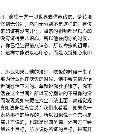
间，遍往十方一切世界去供养诸佛、请转法
祂修到无分别；然而无分别不是这样的。有位
，来印证有没有开悟；禅宗的祖师都是以心印
有没有证得第八识心，所以他在问你的时候，
道，你已经证得第八识心。所以禅宗的祖师，
的；这样才能说以心印心，而是以觉知心来印
便，那么如果其他的法师，吃饭的时候产生了
，那为什么他在吃饭的时候，他不会夹到大便
个世间存活下去的。单就说你肚子饿了，你不
存活在这个世间？所以无分别讲的不是你的觉
，而能现观如来藏在六尘万法上面，离诸觉观
的真如法身是离言说？我们来看看，如果说一
来表达那样的境界的；所以如果说一个东西是
是离开言说的；也就是说四圣谛、还有方广经
找到这个目标，所以说你所证的目标，是离开