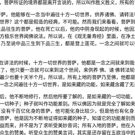
，菩萨所证的境界都是离开言说的，所以叫作胜义胜义，所有的
菩萨，他能够在一念当中遍往十方一切世界，供养诸佛、请转法
世界？这个都是假造的经典，不可能。然而我们来看看，菩萨
上品往生的菩萨，他在死亡以后，他的中阴身现起的时候，他因
方极乐世界闻佛说法。所以说，在《观无量寿经》里面，在净
，乃至说中品三生到下品三生，都是登上莲花，一念之间就可以
在讲法的时候，十方一切世界的菩萨，他都是一念之间就来到我
了，他只要一念就可以来到这个世间，来供养 佛、请 佛转法
最少也要十天半个月。所以说，所有上地的菩萨乃至佛，他都
一念之间遍往十方一切世界，是如来藏的功能，如来藏含藏了无
后，他不断地修行，然后他所要了解的，是如来藏的一切功能
一切种子；种子就叫作功能差别。所以佛因为就是完全了解如
；没有千百亿化身的菩萨，他可能化身比较少，但是他也有化身
菩萨，他是因为不断地证得如来藏的种子，知道它的功能差别
益而来，并不是为了求听受美妙音词；所有入地的菩萨，他在
众生的赞美。听受众生的赞美言词，其实是还存留在五欲当中