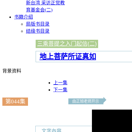
新台湾 采访正觉教
育基金会(二)
书籍介绍
局版书目录
结缘书目录
三乘菩提之入门起信(二)
地上菩萨所证真如
背景资料
上一集
下一集
第044集
由正旭老师开示
文字內容