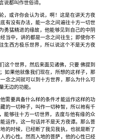
言说都叫作世俗谛。
轮，或许你会认为说，啊！这是在讲天方夜
到底有没有办法，能一念之间遍往十方一切世
为勇猛精进的缘故，他能够见到自己的中阴
土经当中，讲的都是一念之间往生；即使你不
往生西方极乐世界，所以说这个不是天方夜
们这个世界，然后来面见诸佛，只要 佛提到
轮；如果他就像我们现在，所想的这样子，那
是一念之间就可以到十方世界，那么为什么可
量无边的功能。
，他需要具备什么样的条件才能运作这样的功
来藏的一切种子，叫作一切种智，所以祂有千
，能够往十方一切世界，去度与他有缘的众
而能运作，这一句话并不是天方夜谭。那么菩
入地的时候，已经断了我见我执，也就是断了
的人的心性。然而入地的菩萨，他的心性已经