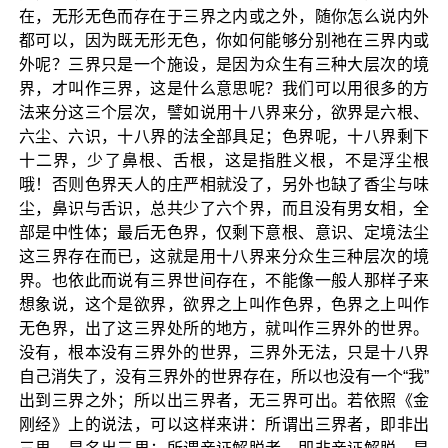
在，无形无色而存在于三界之内或之外，随你怎么说内外
都可以，因为既无形无色，你如何能够分别祂在三界内或
外呢？三界只是一个施设，是因为众生有三种大层次的境
界，才叫作三界，这是什么意思呢？我们可以用很多的方
法来分这三个层次，譬如说用十八界来分，欲界是六根、
六尘、六识，十八界的法全部具足；色界呢，十八界剩下
十二界，少了鼻根、舌根，这是指胜义根，不是浮尘根
哦！否则色界天人的庄严相就没了，另外也缺了香尘与味
尘，鼻识与舌识，总共少了六个界，而且没有男女相，全
部是中性体；最后无色界，仅剩下意根、意识、定境法尘
这三界存在而已，这就是用十八界来分众生三种层次的境
界。也依此而说有三界世间存在，不能像一般人那样子来
想象说，这个是欲界，欲界之上叫作色界，色界之上叫作
无色界，出了这三界处所的地方，就叫作三界外的世界。
没有，根本没有三界外的世界，三界外无法，只是十八界
自己消失了，没有三界外的世界存在，所以也没有一个“我”
出到三界之外；所以出三界者，无三界可出。若依照《金
刚经》上的说法，可以这样来讲：所谓出三界者，即非出