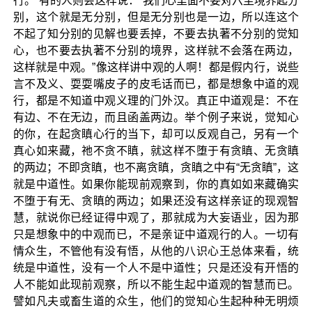
行。”有的人则会这样说：“我们心里面不要对六尘境界起分
别，这个就是无分别，但是无分别也是一边，所以连这个
不起了知分别的见解也要丢掉，不要去执著不分别的觉知
心，也不要去执著不分别的境界，这样就不会落在两边，
这样就是中观。”像这样讲中观的人啊！都是假内行，说些
言不及义、耍耍嘴皮子的皮毛话而已，都是想象中道的观
行，都是不知道中观义理的门外汉。真正中道观是：不在
有边、不在无边，而且函盖两边。举个例子来说，觉知心
的你，在起贪瞋心行的当下，却可以反观自己，另有一个
真心如来藏，祂不贪不瞋，就这样不堕于有贪瞋、无贪瞋
的两边；不即贪瞋，也不离贪瞋，贪瞋之中有“无贪瞋”，这
就是中道性。如果你能现前观察到，你的真如如来藏确实
不堕于有无、贪瞋的两边；如果还没有这样亲证的现观智
慧，就说你已经证得中观了，那就成为大妄语业，因为那
只是想象中的中观而已，不是亲证中道观行的人。一切有
情众生，不管他有没有悟，从他的八识心王总体来看，统
统是中道性，没有一个人不是中道性；只是还没有开悟的
人不能如此现前观察，所以不能生起中道观的智慧而已。
譬如凡夫或畜生道的众生，他们的觉知心生起种种无明烦