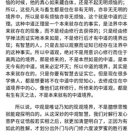
恼的时候，他的真心如来藏自体，还是不起无明烦恼的；
所以，这些凡夫与畜生都是住在非有无明，亦非无无明的
境界中，所以是非有烦恼亦非无烦恼，这个就是中道的正
理。这种中道正理是一个本来就存在的事实，是法界中本
来就存在的现象，而不是经由修行去获得的；只是经由修
学禅法而证实祂本来如是，不是修行后才有中道的境界出
现；有智慧的人，只是去加以观察而证知已经存在法界中
的这种事实。所以中道观，绝对不是用意识心修行而住于
离两边的境界，那是修来的，不是本然如是的中道，是本
无今有的中道，将来必定坏灭；所以中道的境界，其实是
本来就存在的，只是你要有智慧去证实它。但是现在很多
学佛人，都是想要将不在中道中的觉知心，去修成住在中
道境界中的心，像他们这样修行，所修来的中道观，都是
有生有灭之法，不是本来就有的中道境界。
所以说，中观是唯证乃知的现观境界，不是臆想思惟
就能窥探明白的。从这深妙的中观智慧，我们对解行发心
菩萨在证悟般若实相之后，就更加清楚明白了，正因为有
如此的胜解，才划分出外门与内门修六度波罗蜜的胜行差