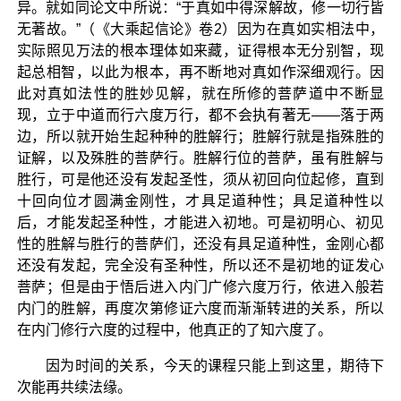
异。就如同论文中所说：“于真如中得深解故，修一切行皆
无著故。”（《大乘起信论》卷2）因为在真如实相法中，
实际照见万法的根本理体如来藏，证得根本无分别智，现
起总相智，以此为根本，再不断地对真如作深细观行。因
此对真如法性的胜妙见解，就在所修的菩萨道中不断显
现，立于中道而行六度万行，都不会执有著无——落于两
边，所以就开始生起种种的胜解行；胜解行就是指殊胜的
证解，以及殊胜的菩萨行。胜解行位的菩萨，虽有胜解与
胜行，可是他还没有发起圣性，须从初回向位起修，直到
十回向位才圆满金刚性，才具足道种性；具足道种性以
后，才能发起圣种性，才能进入初地。可是初明心、初见
性的胜解与胜行的菩萨们，还没有具足道种性，金刚心都
还没有发起，完全没有圣种性，所以还不是初地的证发心
菩萨；但是由于悟后进入内门广修六度万行，依进入般若
内门的胜解，再度次第修证六度而渐渐转进的关系，所以
在内门修行六度的过程中，他真正的了知六度了。
因为时间的关系，今天的课程只能上到这里，期待下
次能再共续法缘。