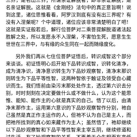
三界，是名出三界；所谓亲证解脱者，即非亲证解脱，是
名亲证解脱。这就是《金刚经》法句中的真正意旨啊！说
到这里，诸位思惟看看，阿罗汉到底有没有出三界呢？有
没有入涅槃呢？个中道理，诸位应该非常清楚明白了吧！
这就是实证般若后，解行位菩萨对二乘菩提解脱道诸法起
胜解之处，所以发愿永不入涅槃，不害怕生死，愿意生生
世世在三界中，与有缘的众生同在一起而随缘度化。
另外我们再从七住位菩萨证悟后，转识成智这个部分
来谈谈。初证悟明心后开始下品转识成智，识转化清净，
成为清净识，清净意识转生为下品妙观察智，清净末那识
则转生为下品平等性智，这两种智依于触证及领受自心藏
识而生。我们悟前由染污末那处处作主，透过第六识去分
别，时时刻刻在决定要做什么或不做什么，认为这个能思
惟、能知、能作主的心就是真实的自己。悟了以后，由清
净末那作主，运用第六意识的下品妙观察智作分别，祂自
己虽然是真正作主运作的人，但祂不认为自己是主人，而
把祂所找到的真心如来藏作为主人；虽然悟了，祂却继续
以下品妙观察智和下品平等性智来主宰五阴，继续修道和