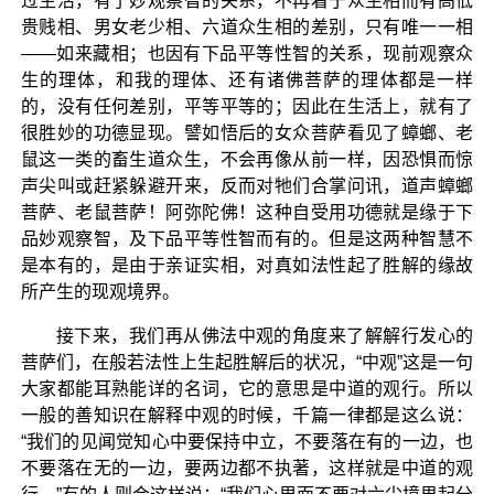
过生活，有了妙观察智的关系，不再着于众生相而有高低
贵贱相、男女老少相、六道众生相的差别，只有唯一一相
——如来藏相；也因有下品平等性智的关系，现前观察众
生的理体，和我的理体、还有诸佛菩萨的理体都是一样
的，没有任何差别，平等平等的；因此在生活上，就有了
很胜妙的功德显现。譬如悟后的女众菩萨看见了蟑螂、老
鼠这一类的畜生道众生，不会再像从前一样，因恐惧而惊
声尖叫或赶紧躲避开来，反而对牠们合掌问讯，道声蟑螂
菩萨、老鼠菩萨！阿弥陀佛！这种自受用功德就是缘于下
品妙观察智，及下品平等性智而有的。但是这两种智慧不
是本有的，是由于亲证实相，对真如法性起了胜解的缘故
所产生的现观境界。
接下来，我们再从佛法中观的角度来了解解行发心的
菩萨们，在般若法性上生起胜解后的状况，“中观”这是一句
大家都能耳熟能详的名词，它的意思是中道的观行。所以
一般的善知识在解释中观的时候，千篇一律都是这么说：
“我们的见闻觉知心中要保持中立，不要落在有的一边，也
不要落在无的一边，要两边都不执著，这样就是中道的观