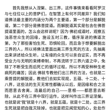
首先我想从入涅槃、出三界，这件事情来看看阿罗汉
与七住位以上的菩萨们，在智慧上有何不同差异？我们知
道佛法最主要的内涵分为两个主要道，第一个部分是解脱
道，第二个部分是佛菩提道。而解脱道其实是包含在佛菩
提道里面的，怎么会这样说呢？因为 佛初成道时，观察五
浊恶世众生的因缘，施设五时三教，循序渐进的佛道次
第，为了那些害怕生死、恐惧轮回，而且急于想要解脱出
三界的人，所以将佛法里面出离三界生死的方法，先抽离
出来讲述给众生听，让有缘的众生可以亲自证实，而不再
受业力与无明的束缚牵制，不再流转于三界六道之中，免
除了不断受生而后死亡的循环过程，所以不再受种种生老
病死的痛苦；因此 佛就专教他们出三界的方法，也就是二
乘菩提的解脱道，教他们去如实现观，五蕴、十二处、十
八界，这些法的生灭无常性都确认以后，是因缘和合之法
而愿意去舍离，连最后的自己——意根——都愿意去断
除，从此不在三界中现行运作，这样叫作出三界证涅槃。
也就是说“我”就是十八界，就是五蕴，就是十二处，出三界
生死就是把自我灭除掉，也就是把见闻觉知的心，处处作