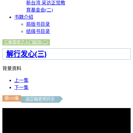
新台湾 采访正觉教
育基金会(二)
书籍介绍
局版书目录
结缘书目录
三乘菩提之入门起信(二)
解行发心(三)
背景资料
上一集
下一集
第039集
由正翰老师开示
文字內容