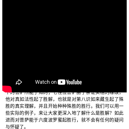
各位菩萨：阿弥陀佛！
欢迎收看“三乘菩提之入门起信”（二）。很高兴又再次
相见共续法缘，这是一个正觉讲堂，平实导师的著作《起
信论讲记》为主轴，所作的引述导读，主题是论文中发菩
提心的第二种，解行发心。在上次的节目中我们大略的谈
论到，胜解行位的菩萨对经论中所讲述的八不中道，不生
不灭、不来不去，非断非常、非一非异这一些法，都能一
一现前观察，心中无一丝一毫的疑问存在，了知 佛虽说八
不中道，但全都是在演说真心如来藏无生之法的种种法
相，这些法是甚深极甚深，胜妙极胜妙的般若无生智慧，
只有智慧深利的菩萨才能了知，不是大阿罗汉及七住位以
下的菩萨所能了知的；七住位菩萨由于亲证实相的缘故，
他对真如法性起了胜解，也就是对第八识如来藏生起了殊
胜的真实理解，并且开始种种殊胜的胜行。我们可以用一
些实际的例子，来让大家更深入地了解什么是胜解？如此
进而对菩萨能于六度波罗蜜起胜行，就不会有任何的疑问
与怀疑了。