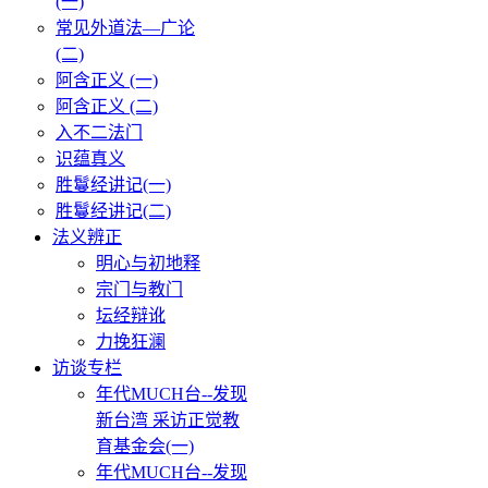
(一)
常见外道法—广论
(二)
阿含正义 (一)
阿含正义 (二)
入不二法门
识蕴真义
胜鬘经讲记(一)
胜鬘经讲记(二)
法义辨正
明心与初地释
宗门与教门
坛经辩讹
力挽狂澜
访谈专栏
年代MUCH台--发现
新台湾 采访正觉教
育基金会(一)
年代MUCH台--发现