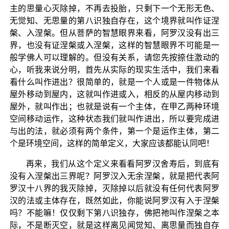
主的思量心灭除掉，不再去投胎，只剩下一个无形无色、
无觉知、无思量的第八识独自存在，这个境界就叫作证涅
槃、入涅槃。但从菩萨的智慧眼界来看，阿罗汉没有出三
界，也没有证涅槃或入涅槃，这样的智慧眼界不可能是一
般学佛人可以理解的。但没有关系，请您先按捺住激动的
心，听我来说分明，首先从实际的现实生活中，我们来看
看什么叫作进出？很简单的，就是一个人或是一件物体从
屋外移动到屋内，这就叫作进或入，相反的从屋内移动到
屋外，就叫作出；也就是说有一个主体，在甲乙两种环境
空间移动运作，这种状态我们就叫作进出，所以要完成进
与出的法，就必须有两个条件，第一个是运作主体，第二
个是环境空间，这样的简单定义，大家应该都能认同吧！
再来，我们从这个定义来看看阿罗汉舍寿后，到底有
没有入涅槃出三界呢？阿罗汉入无余涅槃，就是把代表阿
罗汉十八界的我灭除掉，灭除掉以后就没有任何代表阿罗
汉的法或主体存在，既然如此，你能说阿罗汉有入于涅槃
吗？不能嘛！仅仅剩下第八识独存，佛把祂叫作涅槃之本
际，不是断灭空，就是这样离见闻觉知、离思量而独自存