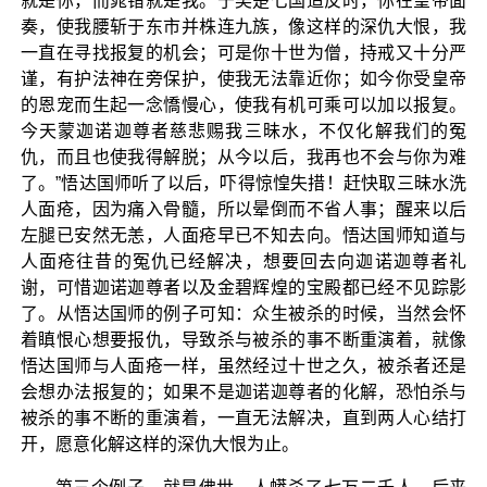
就是你，而晁错就是我。于吴楚七国造反时，你在皇帝面
奏，使我腰斩于东市并株连九族，像这样的深仇大恨，我
一直在寻找报复的机会；可是你十世为僧，持戒又十分严
谨，有护法神在旁保护，使我无法靠近你；如今你受皇帝
的恩宠而生起一念憍慢心，使我有机可乘可以加以报复。
今天蒙迦诺迦尊者慈悲赐我三昧水，不仅化解我们的冤
仇，而且也使我得解脱；从今以后，我再也不会与你为难
了。”悟达国师听了以后，吓得惊惶失措！赶快取三昧水洗
人面疮，因为痛入骨髓，所以晕倒而不省人事；醒来以后
左腿已安然无恙，人面疮早已不知去向。悟达国师知道与
人面疮往昔的冤仇已经解决，想要回去向迦诺迦尊者礼
谢，可惜迦诺迦尊者以及金碧辉煌的宝殿都已经不见踪影
了。从悟达国师的例子可知：众生被杀的时候，当然会怀
着瞋恨心想要报仇，导致杀与被杀的事不断重演着，就像
悟达国师与人面疮一样，虽然经过十世之久，被杀者还是
会想办法报复的；如果不是迦诺迦尊者的化解，恐怕杀与
被杀的事不断的重演着，一直无法解决，直到两人心结打
开，愿意化解这样的深仇大恨为止。