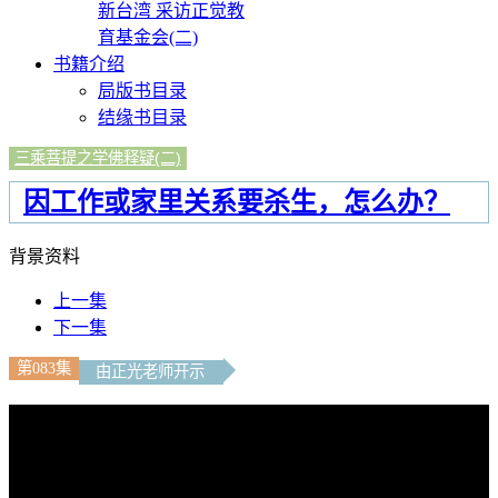
新台湾 采访正觉教
育基金会(二)
书籍介绍
局版书目录
结缘书目录
三乘菩提之学佛释疑(二)
因工作或家里关系要杀生，怎么办？
背景资料
上一集
下一集
第083集
由正光老师开示
文字内容