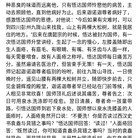
种恶臭的味道而远离他，只有悟达国师怜愍他的病苦，主
动去照顾他，直到他病好为止。后来迦诺迦尊者病好了，
感激悟达国师的恩德，对他说：“今后如果有灾难时，可以
到四川彭州九陇山来找我，山上有两棵大松树，就是我居
住的地方。”后来在唐懿宗的时候，悟达被封为国师，有一
次悟达国师升堂讲经，生起了一念的慢心，左膝盖随即出
生人面疮，有眉毛、有眼睛、有嘴、有牙齿与人面一样，
每天需要喂食，故有人面疮之称呼。悟达国师每日痛苦万
分，虽然遍请名医治疗，但皆束手无策！有一天，悟达国
师记起迦诺迦尊者临别的吩咐，前往九陇山寻找，一日傍
晚时分，遥见山腰有两棵大松树并立，随即快步前去，只
见金碧辉煌的殿堂，迦诺迦尊者早已经站在门前等候，两
人相见非常欣喜！国师顶礼后述说其痛苦，尊者告之：次
日可用泉水洗涤即可痊愈。翌日清晨，尊者命一孩童带
路，引悟达国师到岩下泉水处，国师想以泉水洗膝盖的人
面疮时，人面疮竟然开口说：“不要洗！你是否读过西汉史
书袁盎与晁错之事吗？”悟达国师回答：“读过！”人面疮回
答：“既然读过，你可知道袁盎杀晁错之事吗？当时的袁盎