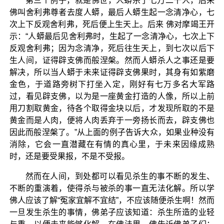
第三个例子，就是佛世，人蟒杀了七万二千人，后来
佛叫舍利弗尊者去度人蟒，最后人蟒生起一念清净心，七
次上下反观舍利弗，死后便上生天上。后来 佛对摩竭王开
示：“人蟒最后见舍利弗时，生起了一念清净心，七次上下
反观舍利弗；因为念清净，死后往生天上，到七次以后下
生人间，证得辟支佛而般涅槃。然而人蟒杀人之事还是要
解决，所以当人蟒于未来证得辟支佛果时，其身有如紫磨
金色，于道路旁树下打坐入定，刚好有七万多名大军路
过，看见辟支佛，以为是一座黄金打造的人像，所以上前
用刀割取黄金，待各个取得金块以后，才发现所取的不是
黄金而是人肉，便将人肉丢弃于一旁扬长而去，辟支佛也
因此而般涅槃了。”从上面的例子告诉大众，如果业种没有
消除，它会一直潜藏在有情的真心里，于未来因缘成熟
时，还是要受果报，不是不受报。
然而在人间，到处都可以看见杀生的事不断的发生、
不断的重演着，使得杀与被杀的事一直无法化解。所以学
佛人应该了解“冤家宜解不宜结”，不应该随便杀生啊！然而
一旦发生杀生的事情，佛弟子应该知道：杀生所造的业轻