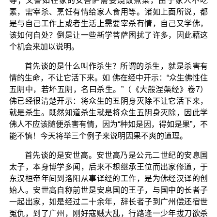
等；又譬如在家的女菩萨需要烧饭煮菜，由于家人不吃
素，需宰杀、烹饪有情给家人食用等。诸如上面所说，都
是与自己工作上或者生活上需要宰杀有情，自己又学佛，
该如何自处？倒是让一些新学菩萨困扰了许多，因此藉这
个机会来加以说明。
首先谈的是什么叫作杀生？所谓的杀生，就是杀害有
情的生命，不让它活下来。如 佛在经中开示：“众生佛性住
五阴中，若坏五阴，名曰杀生。”（《大般涅槃经》卷7）
佛已经很清楚开示：将众生的五阴身灭除不让它活下来，
就是杀生。既然知道杀生就是将众生五阴身灭除，因此学
佛人不应该随便杀害有情，因为“种如是因，得如是果”，不
能不慎！今天将举三个例子来说明因果不爽的道理。
首先谈的是安世高。安世高乃是公元二世纪的安息国
太子，本身博学多闻，后来不想继承王位而出家修道，于
东汉桓帝年间到洛阳从事译经的工作，是为佛经汉译的创
始人。安世高自称前世是安息国的王子，与国中的长者子
一起出家，如是经过二十余年，辞长者子到广州偿还宿世
冤仇，到了广州，刚好寇贼大乱，行路逢一少年拔刀欲杀