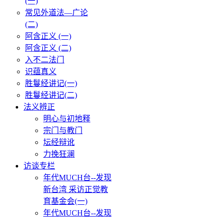
(一)
常见外道法—广论
(二)
阿含正义 (一)
阿含正义 (二)
入不二法门
识蕴真义
胜鬘经讲记(一)
胜鬘经讲记(二)
法义辨正
明心与初地释
宗门与教门
坛经辩讹
力挽狂澜
访谈专栏
年代MUCH台--发现
新台湾 采访正觉教
育基金会(一)
年代MUCH台--发现