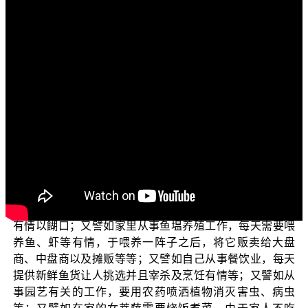
各位电视机前面的菩萨们：
阿弥陀佛！
欢迎收看正觉教团所推出一系列的电视弘法节目，这
个系列主题名为“三乘菩提之学佛释疑”。在这个主题之下，
里面有很多子题，今天所要谈的子题是：因工作或家里关
系要杀生，怎么办？
常常有菩萨因为工作或家里关系要杀生，譬如工作与
实验有关，要用老鼠、兔子、猴子等有情做实验，以及实
验以后要观察，乃至将它们安乐死等等；又譬如在菜市场
工作，本身从事动物贩卖以及宰杀的工作，每天宰杀很多
有情以餬口；又譬如家里从事鱼塭养殖工作，每天需要喂
养鱼、虾等有情，于喂养一阵子之后，将它贩卖给大盘
商、中盘商以及摊贩等等；又譬如自己从事餐饮业，每天
提供新鲜鱼货让人挑选并且宰杀及烹饪有情等；又譬如从
事园艺有关的工作，要用农药喷洒植物消灭害虫、病虫