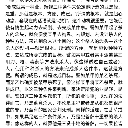
与重，以便未来能够化解。在佛法里，佛告诉佛弟子们：
“要成就某一种业，端视三种条件来论定他所造的业是轻、
是重，那就是根本、方便、成已。”所谓的根本，就是起心
动念。套现在的话语就是“动机”，这个动机很重要，它能促
使有情生起动力去规划、去完成某件事。譬如某甲起了杀
人的念头，就会促使某甲去构思、去规划、去设计杀人的
种种方法，来达到杀人这个目的；这个杀人的念头—这个
杀人的动机—就是根本。所谓的方便，就是施设种种方
法，去达成所要完成的目标。譬如某甲或者某甲派遣某乙
用刀、枪、毒药等方法来杀人，像这样透过自己或者别
人，使用种种杀人的方法来完成杀人这件事，这就是方
便。所谓的成已，就是达成目标。譬如某甲将某乙杀死，
而某乙也确实被某甲杀死了，像这样某甲将某乙杀死，就
是成已。以这三种条件来判断、来决定所犯的业是轻、是
重。譬如这三种条件都犯了，所犯的业很重；以现在的法
律而言，乃是蓄意杀人，不论是主犯或者是从犯都是很严
重的罪，乃至有的国家会判死刑。同样的道理，在菩萨戒
中，如果具足这三种条件杀人，乃是犯菩萨十重罪的杀人
罪；像这样的人，就算他是三贤十地的菩萨，一切果位皆