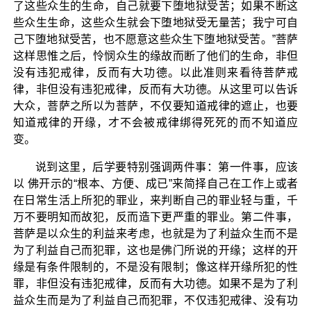
了这些众生的生命，自己就要下堕地狱受苦；如果不断这
些众生生命，这些众生就会下堕地狱受无量苦；我宁可自
己下堕地狱受苦，也不愿意这些众生下堕地狱受苦。”菩萨
这样思惟之后，怜悯众生的缘故而断了他们的生命，非但
没有违犯戒律，反而有大功德。以此准则来看待菩萨戒
律，非但没有违犯戒律，反而有大功德。从这里可以告诉
大众，菩萨之所以为菩萨，不仅要知道戒律的遮止，也要
知道戒律的开缘，才不会被戒律绑得死死的而不知道应
变。
说到这里，后学要特别强调两件事：第一件事，应该
以 佛开示的“根本、方便、成已”来简择自己在工作上或者
在日常生活上所犯的罪业，来判断自己的罪业轻与重，千
万不要明知而故犯，反而造下更严重的罪业。第二件事，
菩萨是以众生的利益来考虑，也就是为了利益众生而不是
为了利益自己而犯罪，这也是佛门所说的开缘；这样的开
缘是有条件限制的，不是没有限制；像这样开缘所犯的性
罪，非但没有违犯戒律，反而有大功德。如果不是为了利
益众生而是为了利益自己而犯罪，不仅违犯戒律、没有功