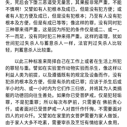
失，死后会下堕三恶道受无量苦，其果报非常严重，不能
不慎啊！又譬如有人犯根本及成已，但是没有犯方便；或
者有人犯方便及成已，但是没有犯根本；乃至有人没有犯
根本及方便，但是有成已等等；像这样的罪，没有同时犯
三种罪来得严重，这是因为所犯的条件仅是或二、或一，
不一而足，没有同时犯三种来得严重。这样的道理，犹如
世间犯过失杀人与蓄意杀人一样，法官判过失杀人比较
轻，判蓄意杀人比较重。
以此三种标准来简择自己在工作上或者在生活上所犯
的罪轻与重。譬如在实验室作动物实验而杀生，像这样以
利益人类为前提，以及遵循既有的规定及设备而作，没有
犯杀的根本及方便，但是有杀的成已罪；应该于杀生后或
半小时内、或一小时内为它们作三归依，并将其为人类捐
躯的功德回向往生善处。如果你已受菩萨戒，仅是犯轻垢
罪，不是犯重罪；所以每次布萨前，只需要在 佛前责心
忏，或者面对已受菩萨戒一人对首忏作忏悔，不需要面对
四人的对众忏。又譬如在家里的女菩萨需要为家人做饭，
由于家人大多不吃素，需要宰杀及烹饪有情给家人食用，