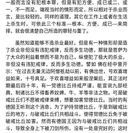
一般而言没有犯根本罪，但是有犯方便、成已或二、或
一，不一而足，端视当时的情形而定，所以相对于杀业而
言，是比较轻的。同样的道理，其它在工作上或者在生活
上杀生时，可依此三个标准—根本、方便、成已—来简
择，就会很清楚自己所造的罪轻与重了。
虽然知道能够不造杀业最好，但是有一种情形却是造
了杀业非但没有违犯戒律，反而多生功德，那就是菩萨为
了大众的利益着想而不是为自己，纵使犯了极大的杀业，
非但没有违犯戒律，反而多生功德。譬如 佛在经中曾开
示：“在过去无量无边阿僧祇劫以前，有佛出世，号欢喜增
益如来，十号具足。于欢喜增益如来般涅槃后，其正法时
期最后四十年，有一觉德比丘持戒严谨，能宣说九部经
典，制诸比丘不得畜养奴婢、牛、羊等非法之物。可是破
戒比丘们不愿被戒律束缚，想要加害觉德比丘。当时的有
德国王听到这个消息，为了护持觉德比丘，于是到破戒比
丘的地方，与破戒比丘们共相战斗，使得觉德比丘免于被
破戒比丘加害。然而有德国王因为与破戒比丘们共相战
斗，导致全身上下被刀剑所伤，没有一处是完好的；这时