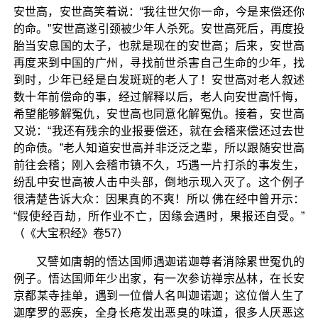
安世高，安世高笑着说：“我往世欠你一命，今是来偿还你
的命。”安世高遂引颈被少年人杀死。安世高死后，再度投
胎当安息国的太子，也就是现在的安世高；后来，安世高
再度来到中国的广州，寻找前世杀害自己生命的少年，找
到时，少年已经是白发斑斑的老人了！安世高对老人叙述
数十年前偿命的事，经过解释以后，老人向安世高忏悔，
希望能够解冤仇，安世高也同意化解冤仇。接着，安世高
又说：“我还有残余的业报要偿还，就在会稽来偿还过去世
的命债。”老人知道安世高并非泛泛之辈，所以跟随安世高
前往会稽；刚入会稽市镇不久，巧遇一片打杀的事发生，
纷乱中安世高被人击中头部，倒地示现入灭了。这个例子
很清楚告诉大众：因果真的不爽！所以 佛在经中曾开示：
“假使经百劫，所作业不亡，因缘会遇时，果报还自受。”
（《大宝积经》卷57）
又譬如唐朝的悟达国师遇迦诺迦尊者消除累世冤仇的
例子。悟达国师年少出家，有一次参访禅宗丛林，在长安
京都某寺挂单，遇到一位僧人名叫迦诺迦；这位僧人生了
迦摩罗的恶疾，全身长疮发出恶臭的味道，很多人厌恶这