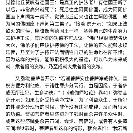
觉德比丘赞叹有德国王：是真正的护法者！有德国王听了
以后，非常高兴就死了；死后往生阿閦佛国，成为阿閦佛
国座下声闻第一弟子。觉德比丘后来也往生阿閦佛国，成
为阿閦佛国座下声闻第二弟子。”接着 佛开示：“如果正法
欲灭的时候，应该像有德国王一样，牺牲自己的生命努力
去护持正法，其所得的功德不可思议。”佛已经很清楚告诉
大众，佛弟子们应该护持佛的正法，让佛的正法能够永续
延传，乃至为了护持正法而牺牲自己的生命也在所不惜；
因为这样的护持，能够累积很大的福德，可以作为未来成
就二乘菩提的资粮，乃至成就大乘菩提的资粮。
又 弥勒菩萨曾开示：“若诸菩萨安住菩萨净戒律仪，善
权方便为利他故，于诸性罪少分现行，由是因缘，于菩萨
戒无所违犯，生多功德。”（《瑜伽师地论》卷41）弥勒菩
萨开示：如果菩萨受持清净戒律，为了利益众生，于所犯
的性罪少分现行的时候，非但没有违犯戒律，反而有很大
的功德。譬如菩萨看见盗贼为了钱财而杀害许多众生时，
或者这些盗贼要杀害声闻、缘觉、菩萨时，或者有人要造
无间地狱罪时，菩萨看到这样的情形，就会思惟：“我若断