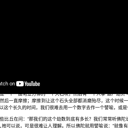
：劫是什么？
”这个字在《杂阿含经》九四八经跟九四九经，有记载这个劫
丘不能理解说佛陀所说的劫到底是有多长久；佛陀就对这个提问
丘就提出一个请求：“那是不是可以请佛陀来譬喻劫是什么，让我
这一由旬换算成我们现在的距离的长度的单位，大概是二十公
个铁城里面拿一个芥子，然后一直拿、一直拿；拿到这个芥子
解释劫是什么。
是一个一由旬立方体的一个大石块，然后有一个人拿“迦尸劫贝”
然后一直摩擦；摩擦到让这个石头全部都消磨殆尽，这个时候
以这个长久的时间，我们很难去用一个数字去作一个譬喻，或是
些比丘在问：“那我们的这个劫数到底有多长？我们常常听佛陀说
久祂可以说，可是很难让人理解。所以佛陀就用譬喻说：“就像