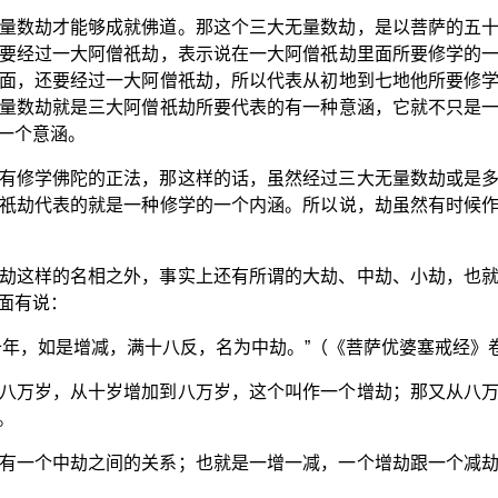
量数劫才能够成就佛道。那这个三大无量数劫，是以菩萨的五
要经过一大阿僧祇劫，表示说在一大阿僧祇劫里面所要修学的
面，还要经过一大阿僧祇劫，所以代表从初地到七地他所要修
量数劫就是三大阿僧祇劫所要代表的有一种意涵，它就不只是
一个意涵。
有修学佛陀的正法，那这样的话，虽然经过三大无量数劫或是
祇劫代表的就是一种修学的一个内涵。所以说，劫虽然有时候
劫这样的名相之外，事实上还有所谓的大劫、中劫、小劫，也
面有说：
十年，如是增减，满十八反，名为中劫。”（《菩萨优婆塞戒经》
八万岁，从十岁增加到八万岁，这个叫作一个增劫；那又从八
。
有一个中劫之间的关系；也就是一增一减，一个增劫跟一个减