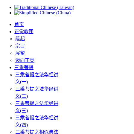
首页
正觉教团
缘起
宗旨
展望
迈向正觉
三乘菩提
三乘菩提之法华经讲
义(一)
三乘菩提之法华经讲
义(二)
三乘菩提之法华经讲
义(三)
三乘菩提之法华经讲
义(四)
三乘菩提之相似佛法