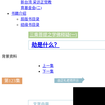
新台湾 采访正觉教
育基金会(二)
书籍介绍
局版书目录
结缘书目录
三乘菩提之学佛释疑(一)
劫是什么？
背景资料
上一集
下一集
第123集
由正礼老师开示
文字内容