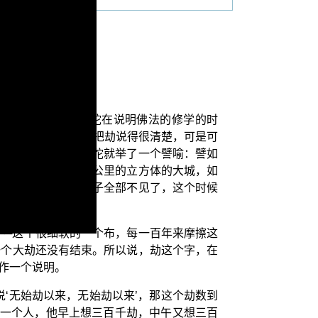
的一个定义。因为佛陀在说明佛法的修学的时
的比丘说：“我可以把劫说得很清楚，可是可
们能够来理解。”佛陀就举了一个譬喻：譬如
里。也就是一个二十公里的立方体的大城，如
在这个铁城里面的芥子全部不见了，这个时候
──这个很细软的一个布，每一百年来摩擦这
一个大劫还没有结束。所以说，劫这个字，在
作一个说明。
‘无始劫以来，无始劫以来’，那这个劫数到
有一个人，他早上想三百千劫，中午又想三百