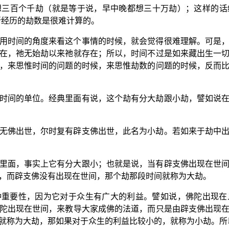
想三百个千劫（就是等于说，早中晚都想三十万劫）；这样的话
所经历的劫数是很难计算的。
用时间的角度来看这个事情的时候，就会觉得很难理解。可是
在，祂无始劫以来祂就存在；所以，时间不过是如来藏出生一
，来思惟时间的问题的时候，来思惟劫数的问题的时候，反而
时间的单位。经典里面有说，这个劫有分大劫跟小劫，譬如说
无佛出世，尔时复有辟支佛出世，此名为小劫。若如来于劫中
里面，事实上它有分大跟小；也就是说，当有辟支佛出现在世
，而辟支佛没有出现在世间，那个劫那段时间就称为大劫。
种重要性，因为它对于众生有广大的利益。譬如说，佛陀出现在
陀出现在世间，来教导大家成佛的法道，而只是由辟支佛出现
就称为大劫，那如果对于众生的利益比较小的，就称为小劫。所