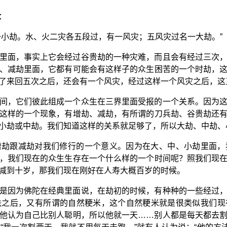
：
一小劫。水、火二灾各五段过，有一风灾；五风灾过名一大劫。”
里面，事实上它会经过谷贵劫的一种灾难，而且会有经过三次
、减劫里面，它都有可能会有这样子的众生困苦的一个时劫，
了来回五次之后，还会有一个风灾，经过这样一个风灾之后，这
间，它们彼此组成一个众生在三界里面受报的一个关系。因为
这样的一个现象，有增劫、减劫，有所谓的刀兵劫、谷贵劫还
小劫或中劫。我们知道这样的关系就足够了，所以大劫、中劫、
增劫跟减劫对我们修行的一个意义。因为在大、中、小劫里面，
，我们现在的众生生存在一个什么样的一个时间呢？照我们现
减到十岁，那我们现在刚好在人寿大概百岁的时候。
是因为佛陀在经典里面说，在劫初的时候，有种种的一些经过
麸之后，又有所谓的自然粳米，这个自然粳米就是很类似我们现
他认为自己比别人聪明，所以他就一天……别人都是每天都去