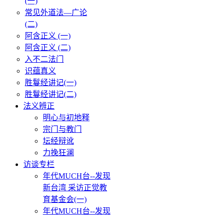
(一)
常见外道法—广论
(二)
阿含正义 (一)
阿含正义 (二)
入不二法门
识蕴真义
胜鬘经讲记(一)
胜鬘经讲记(二)
法义辨正
明心与初地释
宗门与教门
坛经辩讹
力挽狂澜
访谈专栏
年代MUCH台--发现
新台湾 采访正觉教
育基金会(一)
年代MUCH台--发现