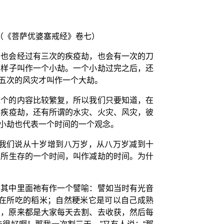
（《菩萨优婆塞戒经》卷七）
，也会经过有三次的疾疫劫，也会有一次的刀
这样子叫作一个小劫。一个小劫过完之后，还
五次的风灾才叫作一个大劫。
这个的内容比较繁复，所以我们只要知道，在
有疾疫劫，还有所谓的水灾、火灾、风灾，彼
小劫也代表一个时间的一个观念。
我们说从十岁增到八万岁，从八万岁减到十
在所生存的一个时间，叫作减劫的时间。为什
，其中里面祂有作一个譬喻：譬如当时有光音
在所吃的稻米；自然粳米它是可以自己成熟
割，原来都是大家每天去割、去收获，然后每