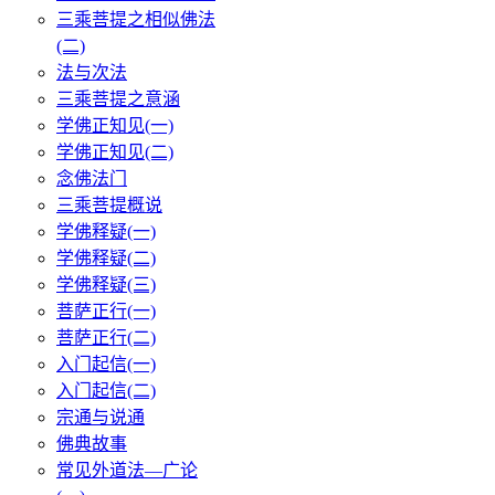
三乘菩提之相似佛法
(二)
法与次法
三乘菩提之意涵
学佛正知见(一)
学佛正知见(二)
念佛法门
三乘菩提概说
学佛释疑(一)
学佛释疑(二)
学佛释疑(三)
菩萨正行(一)
菩萨正行(二)
入门起信(一)
入门起信(二)
宗通与说通
佛典故事
常见外道法—广论