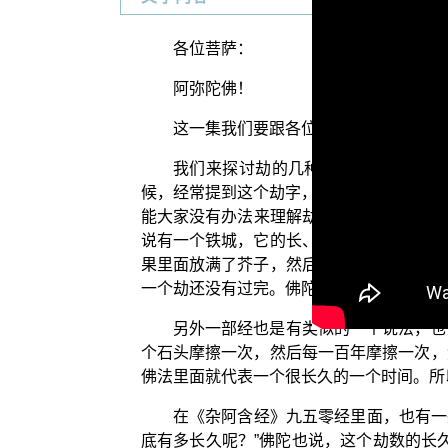
各位菩萨：
阿弥陀佛！
这一集我们要跟各位菩萨探讨的题目是
我们来探讨劫的几种用法。首先，“劫
候，经常提到这个劫字，所以说就有一些比
能大家没有办法来理解劫是什么。”这个比
说有一个铁城，它的长、宽、高各一由旬。
果里面放满了芥子，然后百年有一个人从这
一个劫还没有过完。佛陀用这样子的譬喻来
另外一部经也是有类似的一个说法，也
个石头摩擦一次，然后每一百年摩擦一次，
佛法里面就代表一个很长久的一个时间。所
在《杂阿含经》九五零经里面，也有一
底有多长久呢？”佛陀也说，这个劫数的长