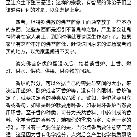
至让众生下堕三恶道；这样的宗教，有智慧的佛弟子们应
该躲得远远的才是，以免惹祸上身。
四者，坦特罗佛教的佛菩萨像里面通常放了一些不净
的东西，这些东西都是招引不善鬼神之物，严重者会让鬼
神附身在家人身上，到那时候就要请医生作治疗了。如果
家里有这些不净的佛菩萨像，赶快送回原来的道场或者购
买的地方，以免家里闹得不安宁。
谈完佛菩萨像的摆设以后，接着谈香炉、上香、燃
灯、供水、供花、供果、供食物等问题。
香炉的部分，可以依据自己的需要与空间的大小，来
决定用坐炉、卧炉或者环香炉等，没有什么限制。香炉确
定了，就要决定香的种类及品质了。譬如，坐炉就要用立
香或香粉，如果是卧炉就要用卧香，如果是环香炉当然要
用环香。至于香的种类，可分为天然香料、中药制成的香
料、化学合成的香料等，端视你的需求而定，没有一定的
标准。不过有一点要注意的是，当你点香后要注意空气流
通；这是因为香有化学成分，点燃后会产生化学物质飘散