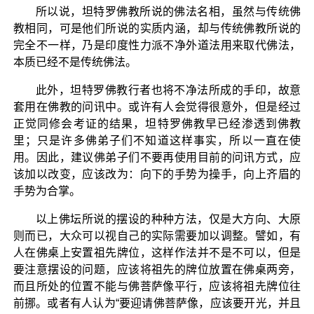
所以说，坦特罗佛教所说的佛法名相，虽然与传统佛
教相同，可是他们所说的实质内涵，却与传统佛教所说的
完全不一样，乃是印度性力派不净外道法用来取代佛法，
本质已经不是传统佛法。
此外，坦特罗佛教行者也将不净法所成的手印，故意
套用在佛教的问讯中。或许有人会觉得很意外，但是经过
正觉同修会考证的结果，坦特罗佛教早已经渗透到佛教
里；只是许多佛弟子们不知道这样事实，所以一直在使
用。因此，建议佛弟子们不要再使用目前的问讯方式，应
该加以改变，应该改为：向下的手势为操手，向上齐眉的
手势为合掌。
以上佛坛所说的摆设的种种方法，仅是大方向、大原
则而已，大众可以视自己的实际需要加以调整。譬如，有
人在佛桌上安置祖先牌位，这样作法并不是不可以，但是
要注意摆设的问题，应该将祖先的牌位放置在佛桌两旁，
而且所处的位置不能与佛菩萨像平行，应该将祖圥牌位往
前挪。或者有人认为“要迎请佛菩萨像，应该要开光，并且