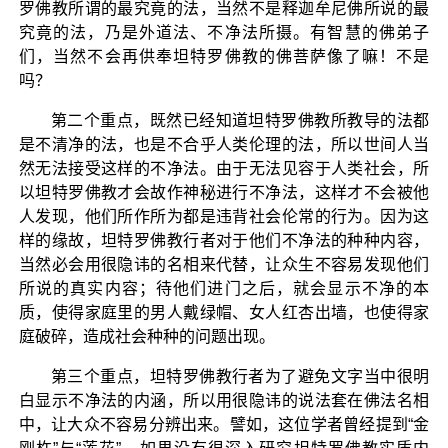
罗佛教所谓的最究竟的法，当然不是释迦牟尼佛所说的最
究竟的法，乃是外道法、不净法所摄。有智慧的佛弟子
们，当然不会再供奉坦特罗佛教的佛菩萨像了嘛！不是
吗？
第二个重点，既然已经知道坦特罗佛教所教导的法都
是不清净的法，也是不合乎人类伦理的法，所以世间人当
然无法接受这样的不净法。由于无法见容于人类社会，所
以坦特罗佛教才会故作神秘进行不净法，这样才不会被他
人发现，他们所作所为都是违背社会伦常的行为。因为这
样的缘故，坦特罗佛教行者对于他们不净法的种种内容，
当然必会用很隐讳的名相来代替，让众生不容易发现他们
所说的真实内容；待他们进门之后，就会显示不净的本
质，使得家庭里的男人戴绿帽、女人红杏出墙，也使得家
庭破碎，造成社会种种的问题出现。
第三个重点，坦特罗佛教行者为了避免文字当中很明
白显示不净法的内涵，所以用很隐讳的说法套在佛法名相
中，让大众不容易分辨出来。譬如，这位学者曾经提到“金