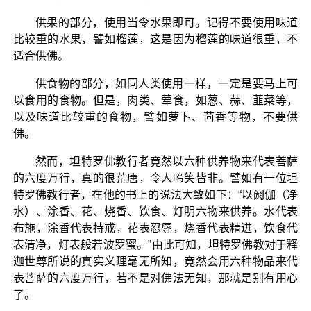
供果的部分，使用当令水果即可。记得不要使用味道
比较重的水果，譬如榴莲，这是因为榴莲的味道很重，不
适合供佛。
供食物的部分，如同人类使用一样，一定是要马上可
以食用的食物。但是，肉类、荤食，如葱、蒜、韮菜等，
以及味道比较重的食物，譬如萝卜、茴香等物，不要供
佛。
然而，坦特罗佛教行者竟然以六种供养物来代表菩萨
的六度万行，真的很荒唐，令人啼笑皆非。譬如有一位坦
特罗佛教行者，在他的书上的说法大致如下：“以阏伽（净
水）、涂香、花、烧香、饮食、灯明六物来供养。水代表
布施，涂香代表持戒，花表忍辱，烧香代表精进，饮食代
表清净，灯表般若波罗蜜。”由此可知，坦特罗佛教对于释
迦世尊所说的真实义理毫无所知，竟然会用六种物品来代
表菩萨的六度万行，若不是对佛法无知，那就是别有用心
了。