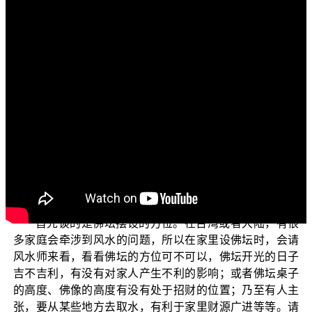
各位电视机前面的菩萨们：
阿弥陀佛！
欢迎继续收看正觉教团所推出一系列电视弘法节目，
名为“三乘菩提之学佛释疑”。在这个主题之下里面有很多子
题，今天谈的子题是：在家居士如何设佛坛？
有很多初学佛的在家居士，对于在家里如何设佛坛产
生很大困扰，因此藉着这个机会来说明：在家居士如何在
家里设佛坛。在家里设佛坛不免牵涉到摆设方位、位置以
及其他应注意事项。
首先谈的是佛坛摆设的方位。在台湾或者大陆，有很
多家庭会牵涉到风水的问题，所以在家里设佛坛时，会请
风水师来看，看看佛坛的方位可不可以，佛坛开光的日子
吉不吉利，有没有对家人产生不利的影响；或者佛坛桌子
的高度、佛像的高度有没有处于招财的位置；乃至有人主
张，要从某些地方去取水，有利于家里财源广进等等。请