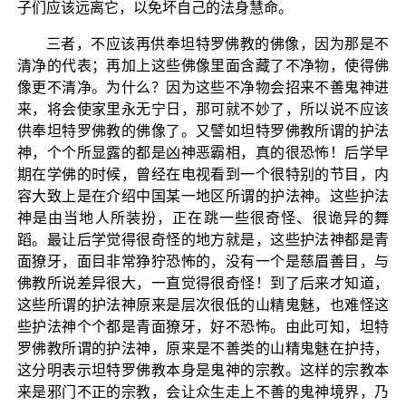
子们应该远离它，以免坏自己的法身慧命。
三者，不应该再供奉坦特罗佛教的佛像，因为那是不
清净的代表；再加上这些佛像里面含藏了不净物，使得佛
像更不清净。为什么？因为这些不净物会招来不善鬼神进
来，将会使家里永无宁日，那可就不妙了，所以说不应该
供奉坦特罗佛教的佛像了。又譬如坦特罗佛教所谓的护法
神，个个所显露的都是凶神恶霸相，真的很恐怖！后学早
期在学佛的时候，曾经在电视看到一个很特别的节目，内
容大致上是在介绍中国某一地区所谓的护法神。这些护法
神是由当地人所装扮，正在跳一些很奇怪、很诡异的舞
蹈。最让后学觉得很奇怪的地方就是，这些护法神都是青
面獠牙，面目非常狰狞恐怖的，没有一个是慈眉善目，与
佛教所说差异很大，一直觉得很奇怪！到了后来才知道，
这些所谓的护法神原来是层次很低的山精鬼魅，也难怪这
些护法神个个都是青面獠牙，好不恐怖。由此可知，坦特
罗佛教所谓的护法神，原来是不善类的山精鬼魅在护持，
这分明表示坦特罗佛教本身是鬼神的宗教。这样的宗教本
来是邪门不正的宗教，会让众生走上不善的鬼神境界，乃