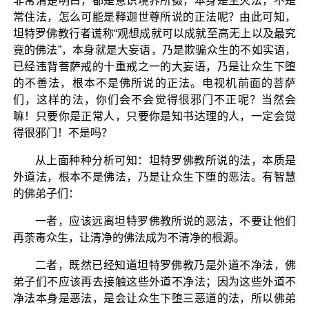
非常清楚明白，都是意识境界所摄，本身是生灭法，不是
常住法，怎么可能是释迦世尊所说的正法呢？由此可知，
坦特罗佛教行者谎称“观想成就可以成就至高无上以及最究
竟的佛法”，本身就是大妄语，乃是欺骗众生的不如实语，
已经违背菩萨戒的十重戒之一的大妄语，乃是让众生下堕
的不善法，根本不是佛所说的正法。电视机前面的菩萨
们，这样的法，你们会不会觉得很邪门不正呢？当然会
嘛！只要你是正常人，只要你是知书达理的人，一定会觉
得很邪门！不是吗？
从上面种种分析可知：坦特罗佛教所说的法，本质是
外道法，根本不是佛法，乃是让众生下堕的恶法。有智慧
的佛弟子们：
一者，应该远离坦特罗佛教所说的恶法，不要让他们
再荼毒众生，让清净的佛法成为不清净的根源。
二者，既然已经知道坦特罗佛教乃是外道不净法，佛
弟子们不应该再去接触这些外道不净法；因为这些外道不
净法本身是恶法，是会让众生下堕三恶道的法，所以佛弟