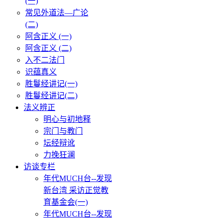
(一)
常见外道法—广论
(二)
阿含正义 (一)
阿含正义 (二)
入不二法门
识蕴真义
胜鬘经讲记(一)
胜鬘经讲记(二)
法义辨正
明心与初地释
宗门与教门
坛经辩讹
力挽狂澜
访谈专栏
年代MUCH台--发现
新台湾 采访正觉教
育基金会(一)
年代MUCH台--发现