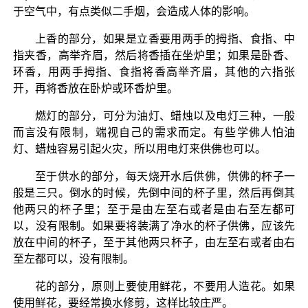
于空气中，有点类似二手烟，会造成人体的影响。
上香的部分，如果是立香要用两手的拇指、食指、中
指夹香，高举齐眉，然后将香插在坐炉里；如果是卧香、
环香，用两手拇指、食指将香高举齐眉，其他的六指张
开，再将香放在卧炉或环香炉里。
燃灯的部分，可分为油灯、蜡烛以及电灯三种，一般
而言没有限制，端视自己的需求而定。有些学佛人怕油
灯、蜡烛容易引起火灾，所以用电灯来供佛也可以。
至于供水的部分，每天烧开水后供佛，供佛的杯子一
般是三只。倒水的时候，先倒中间的杯子里，然后再倒其
他两只的杯子里；至于是由左至右或者是由右至左都可
以，没有限制。如果要将装满了净水的杯子供佛，应该先
放在中间的杯子，至于其他两只杯子，由左至右或者由右
至左都可以，没有限制。
花的部分，原则上要使用鲜花，不要用人造花。如果
使用鲜花，要经常换水修剪，这样比较庄严。