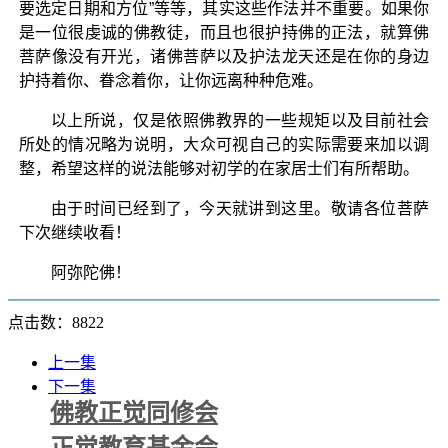
要选定日期和方位”等等，其实这些作法并不重要。如果你
是一位很虔诚的佛教徒，而且也很护持佛的正法，就算佛
菩萨像没有开光，诸佛菩萨以及护法龙天还是在你的身边
护持着你、眷念着你，让你远离种种危难。
以上所说，仅是依照佛教界的一些规矩以及目前社会
所处的情况略为说明，大众可视自己的实际需要来加以调
整，希望这样的说法能够对初学的在家居士们有所帮助。
由于时间已经到了，今天就讲到这里。敬请各位菩萨
下次继续收看！
阿弥陀佛！
点击数：8822
上一集
下一集
佛教正觉同修会
正觉教育基金会