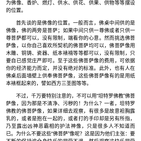
为佛像、香炉、燃灯、供水、供花、供果、供物等等摆设
的位置。
首先谈的是佛像的位置。一般而言，佛桌中间供的是
佛像，佛的两旁是菩萨；如果中间只供一尊佛或者只供一
尊菩萨都可以，没有限制，端看你的心意。然而挑选佛菩
萨像，以你自己喜欢所契机的佛菩萨均可以，佛菩萨像用
木雕、铜铸、瓷器、纸本裱褙等等都可以，没有限制，只
要自已感觉庄严即可。至于这些佛菩萨像的费用，可依据
你的经济能力而定，并没有绝对的标准。此外，也有人在
佛桌后面墙壁上供奉佛菩萨像，这些佛菩萨像有的是用纸
本裱框起来的，譬如西方三圣图等等。
不过，千万要特别注意的，不可以用“坦特罗佛教”佛菩
萨像，因为那是不清净、污秽的！为什么？一者，坦特罗
佛教的佛菩萨像，如果详细去观察，有很多是故意袒胸露
乳的，或者是抱在一起的，或者打的手印却是另有所指，
乃至露出凶神恶霸相的护法神像，只是很多人不知道而
已。为什么不要这些“佛菩萨”像呢？这是因为他们主张：要