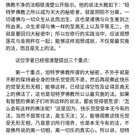
佛教不净的法相很清楚公开指示。他的说法大概如下：“坦
特罗佛教之所以成为天大的秘密者，就是阴阳不分离，一
切诸佛与一切众生从此而出生，这也是诸佛与众生差别之
所由来。众生求得与佛一样的至高无上以及平等无二，也
就是要回归大秘密中；所以在修行的实践当中，应该观想
莲花与金刚杵在一起；能够这样观想成就，不仅是最究竟
的法，而且是无上的法。”
这位学者已经很清楚提出三个重点：
第一个重点，坦特罗佛教所谓的大秘密，不外乎就是
不断的保持遍全身的快乐觉受而不退，然后再观察此快乐
的觉受无形无相；能够这样，已经证得空性及证得至高无
上的佛法了，这也是坦特罗佛教所公认最究竟的法。如果
有智慧的佛弟子们听到这样的说法，都会觉得很荒谬：“怎
么会有这样的佛法呢？”这是因为，快乐觉受是本无今有的
法，当然不是常住法，是生灭法；又，能够观察这快乐觉
受无形无相，乃是意识所行境界，也是本无今有的法，不
是佛所说的离一切相、离一切乐的真实心。所以说，坦特