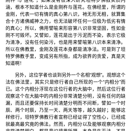
刚杵”与“莲花”，如果没有很深入研究坦特罗佛教实质内
涵，根本不知道什么是金刚杵与莲花。在佛经里，所谓的
金刚，代表一切有情的真心第八识，衪无形无相，就算集
合十方诸佛威神之力，也无法破坏任何一位极为低劣有情
的真心；所以，佛用譬喻来形容第八识非常坚固，性如金
刚不可毁坏。又譬如，莲花是出于污泥而不染，表示它极
为清净，没有任何染污，也是用来譬喻第八识本来清净。
所以在佛教里，金刚及莲花本身都是清净法。可是到了坦
特罗佛教手里，变成另有所指，成为欲界的贪爱，真是天
知道啊！
另外，这位学者也谈到另外一个名相“观想”。观想这个
法在佛法里，其实只是修行者自己所现的一个“内相分”而
已。这个内相分浮现在这位行者的大脑中，然后这位行者
观察这个在大脑中的内相分非常清楚分明，没有任何的缺
漏，而且还要保持长时间清楚分明而不间断，譬如一个时
辰、两个时辰，乃至一天、两天等等，越久越好；能够这
样修行，坦特罗佛教行者宣称已经证得了空性心，已经成
就最高最究竟的佛法。然而，内相分以及能够观察内相分