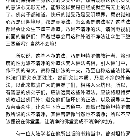
不断的保持遍全身快乐的觉受不退，然后观察这快乐觉受
的意识心无形无相，能够这样就是已经成就至高无上的法
了。佛弟子都知道，快乐的觉受乃是受阴境界，意识觉知
心乃是识阴境界，都是虚妄法，怎么会是佛法呢？这些法
都是会让众生下堕三恶道，乃是不清净的法。请问电视机
前面的菩萨们：释迦世尊会用这种外道不净法让众生下堕
三恶道吗？当然不会嘛！
所以说，这些不净的法，乃是坦特罗佛教行者，将印
度的性力派不清净的外道法套入佛法名相，引入佛门中，
作不实的夸大，高称是佛法的一支，乃至自称这些法比其
他法门更究竟更殊胜。然而究其本质，乃是不净的外道
法，以此来欺骗广大的佛弟子们，相将入火坑也。所以，
有智慧的佛弟子们，应该远离这些外道法，应该将坦特罗
佛教赶出佛门外；避免他们破坏佛的正法，以及误导众生
及荼毒众生，让众生下堕三恶道中。既然已知道坦特罗佛
教所说的法不清净，其佛菩萨像当然也不清净；所以不应
该摆设在佛堂里，让清净的佛堂变成不清净的地方。
有一位大陆学者在他所出版的书籍当中，曾对坦特罗