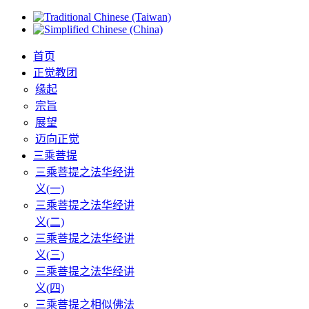
首页
正觉教团
缘起
宗旨
展望
迈向正觉
三乘菩提
三乘菩提之法华经讲
义(一)
三乘菩提之法华经讲
义(二)
三乘菩提之法华经讲
义(三)
三乘菩提之法华经讲
义(四)
三乘菩提之相似佛法