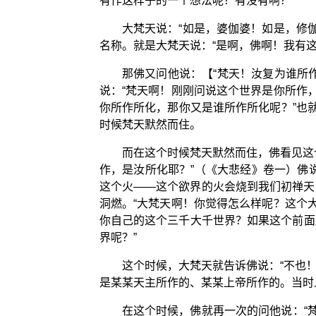
有作这样子的一个想法呢？有没有啊？”
大梵天说：“如是，婆伽婆！如是，修伽
名称。就是大梵天说：“是啊，佛啊！我有这
那佛又问他说：【“梵天！汝复为谁所
说：“梵天啊！刚刚问说这个世界是你所作
你所作所化，那你又是谁所作所化呢？”也
时候梵天默然而住。
而在这个时候梵天默然而住，佛看见这
作，是汝所化耶？”（《大悲经》卷一）佛
这个火——这个欲界的火会烧到我们初禅天
洞燃。“大梵天啊！你觉得怎么样呢？这个
你自己的这个三千大千世界？如果这个前面
界呢？”
这个时候，大梵天就告诉佛说：“不也
是某某天主所作的、某某上帝所作的。当时人
在这个时候，佛就再一次的问他说：“