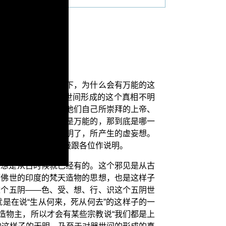
能？我们先来探讨一下，为什么会有万能的这
所以因为对于这个世间形成的这个真相不明
的，各个宗派都以为他们自己所崇拜的上帝、
宗教所说的造物主都是万能的，那到底是哪一
形成的这个真相他不明了，所产生的虚妄想。
这个我们后面再慢慢跟各位作说明。
思想是从古时候就已经有的。这个邪见是从古
而佛世的印度的梵天造物的思想，也是这样子
这个五阴——色、受、想、行、识这个五阴世
是在说“生从何来，死从何去”的这样子的一
造物主，所以才会有某些宗教说“我们都是上