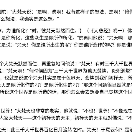
陀！”大梵天说：“是啊，佛啊！我有这样子的想法，是啊！”修
么想法，我确实是这么想。”
作，为谁所化？”时，彼梵天默然而住。】（《大悲经》卷一）
，是你所化，这些众生是你所作所化。”佛再问他说：“梵天啊！
就是说：“梵天！你是谁所出生的呢？你是谁所造作的呢？你是谁
个大梵天默然而住，再重复地问他说：“梵天！有时三千大千世
说：“梵天啊！”有时候因为“三千大千世界为劫火焚烧，炎炽洞燃
，也就是说这个梵天其实是属于色界天，会烧到我们初禅天，
大火是你所化作的吗？是你所化生的吗？”那这个问题很显然就是
所说这个世界是你所造的话，那你怎么会去想要自己焚烧这个
！世尊！”大梵天也非常的老实，他就说：“不也！世尊！”不像现
家大梵天——这个初禅天的天主，初禅天的天主就对佛说：“不也
梵天！此三千大千世界百亿日月流转之时。梵天！于意云何？是汝