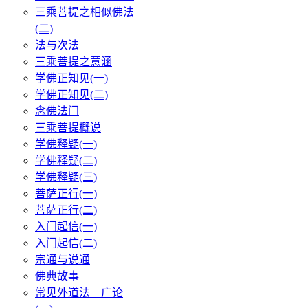
三乘菩提之相似佛法
(二)
法与次法
三乘菩提之意涵
学佛正知见(一)
学佛正知见(二)
念佛法门
三乘菩提概说
学佛释疑(一)
学佛释疑(二)
学佛释疑(三)
菩萨正行(一)
菩萨正行(二)
入门起信(一)
入门起信(二)
宗通与说通
佛典故事
常见外道法—广论