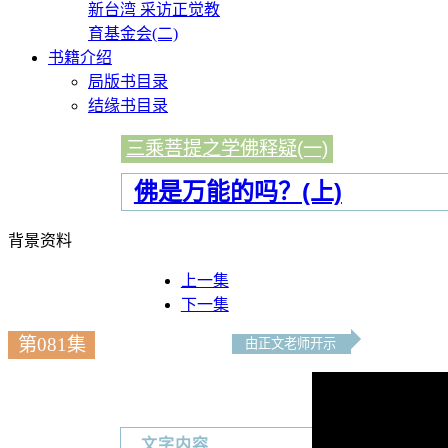
新台湾 采访正觉教
育基金会(二)
书籍介绍
局版书目录
结缘书目录
三乘菩提之学佛释疑(一)
佛是万能的吗？(上)
背景资料
上一集
下一集
第081集
由正文老师开示
文字内容