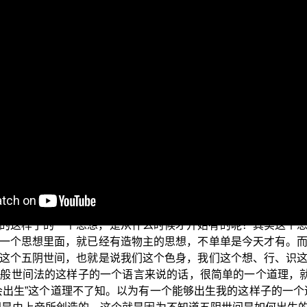
疑”，今天“学佛释疑”里面的问题是有人问到：佛是万能的吗？
盲点。为什么会问这个问题呢？万能又是什么东西呢？何谓万
生对于五阴世间还有器世间是如何形成的，这个真相他不明了，
各教都以为他们所宗之造物主是万能的，就是因为无明所产生
物主能够出生一切，这个是万能的。但是，请问：如果每一个
能的呢？所以，这个就是因为，众生对于五阴世间还有器世间
五阴世间跟器世间是因为业力所产生的，是因为业力所产生的，
的这样子的一个思想，是从什么时候才开始有的呢？其实这个
一个思想里面，就已经有造物主的思想，不单单是今天才有。
这个五阴世间，也就是说我们这个色身，我们这个想、行、识
般世间法的这样子的一个语言来说的话，很简单的一个道理，就
会出生”这个道理不了知。以为有一个能够出生我的这样子的一个