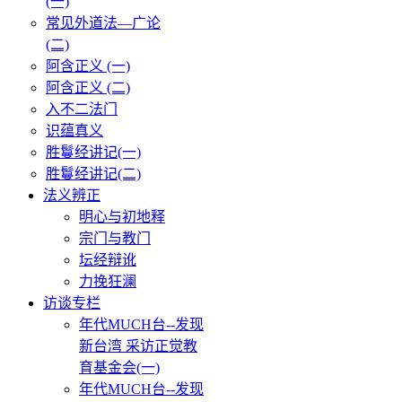
(一)
常见外道法—广论
(二)
阿含正义 (一)
阿含正义 (二)
入不二法门
识蕴真义
胜鬘经讲记(一)
胜鬘经讲记(二)
法义辨正
明心与初地释
宗门与教门
坛经辩讹
力挽狂澜
访谈专栏
年代MUCH台--发现
新台湾 采访正觉教
育基金会(一)
年代MUCH台--发现