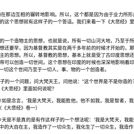
的在那边互相的辗转地影响。所以，这个都是因为由于业力所形
的这个思想就有这样子的一个答话。我们来看一下《大悲经》
的一个造物主的思想，也就是说，所有一切山河大地，乃至于
想还要早，因为基督教其实是在两千多年前的时候才开始的，
主的思想。所以，基督教的思想，基本上就是受了古印度思想
帝可以创造一切世间。这个思想在印度的时候也深深地影响着
一切这个世间乃至于一切人、事、物的一个创造者。
子的一个问题，问大梵天王，问他说：“这个世界是不是你造的
《大悲经》里面如何说呢？
作如是念言，‘我是大梵天，我能胜他，他不如我，我是智者，
（《大悲经》卷一）
今天是不是真的是有作这样子的一个想法呢：‘我是大梵天，我
中的大自在主，我造作了一切众生，我化生了一切众生，我造作