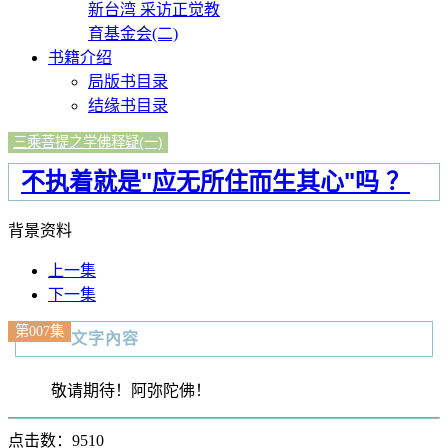
新台湾 采访正觉教
育基金会(二)
书籍介绍
局版书目录
结缘书目录
三乘菩提之学佛释疑(一)
不执着就是"应无所住而生其心"吗 ？
背景资料
上一集
下一集
第007集
文字內容
敬请期待！阿弥陀佛！
点击数：9510