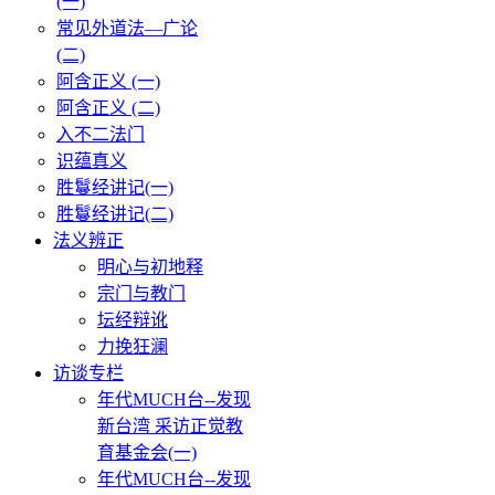
(一)
常见外道法—广论
(二)
阿含正义 (一)
阿含正义 (二)
入不二法门
识蕴真义
胜鬘经讲记(一)
胜鬘经讲记(二)
法义辨正
明心与初地释
宗门与教门
坛经辩讹
力挽狂澜
访谈专栏
年代MUCH台--发现
新台湾 采访正觉教
育基金会(一)
年代MUCH台--发现