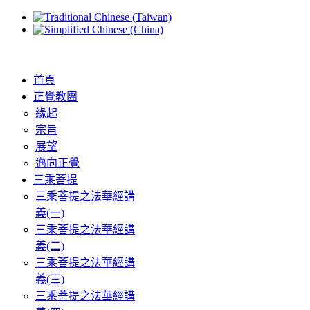
首頁
正覺教團
緣起
宗旨
展望
邁向正覺
三乘菩提
三乘菩提之法華經講
義(一)
三乘菩提之法華經講
義(二)
三乘菩提之法華經講
義(三)
三乘菩提之法華經講