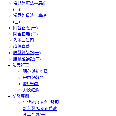
常見外道法—廣論
(一)
常見外道法—廣論
(二)
阿含正義 (一)
阿含正義 (二)
入不二法門
識蘊真義
勝鬘經講記(一)
勝鬘經講記(二)
法義辨正
明心與初地釋
宗門與教門
壇經辨訛
力挽狂瀾
訪談專欄
年代MUCH台--發現
新台灣 採訪正覺教
育基金會(一)