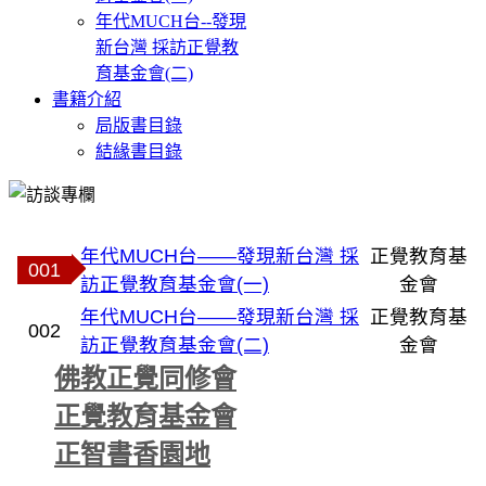
年代MUCH台--發現
新台灣 採訪正覺教
育基金會(二)
書籍介紹
局版書目錄
結緣書目錄
年代MUCH台——發現新台灣 採
正覺教育基
001
訪正覺教育基金會(一)
金會
年代MUCH台——發現新台灣 採
正覺教育基
002
訪正覺教育基金會(二)
金會
佛教正覺同修會
正覺教育基金會
正智書香園地