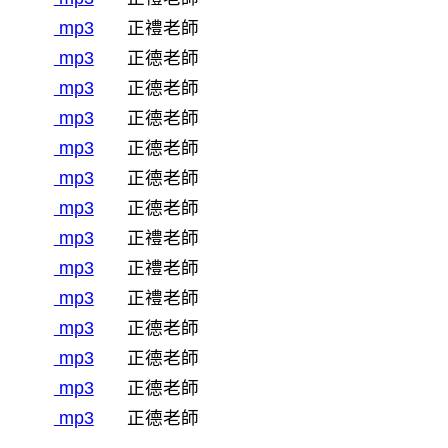
mp3
正禮老師
mp3
正德老師
mp3
正德老師
mp3
正德老師
mp3
正德老師
mp3
正德老師
mp3
正德老師
mp3
正禮老師
mp3
正禮老師
mp3
正禮老師
mp3
正德老師
mp3
正德老師
mp3
正德老師
mp3
正德老師