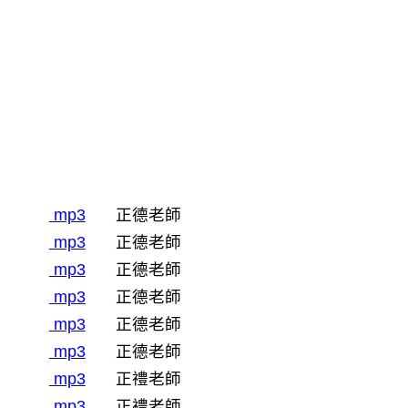
mp3
正德老師
mp3
正德老師
mp3
正德老師
mp3
正德老師
mp3
正德老師
mp3
正德老師
mp3
正禮老師
mp3
正禮老師