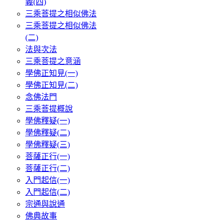
義(四)
三乘菩提之相似佛法
三乘菩提之相似佛法
(二)
法與次法
三乘菩提之意涵
學佛正知見(一)
學佛正知見(二)
念佛法門
三乘菩提概說
學佛釋疑(一)
學佛釋疑(二)
學佛釋疑(三)
菩薩正行(一)
菩薩正行(二)
入門起信(一)
入門起信(二)
宗通與說通
佛典故事