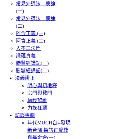
常見外道法—廣論
(一)
常見外道法—廣論
(二)
阿含正義 (一)
阿含正義 (二)
入不二法門
識蘊真義
勝鬘經講記(一)
勝鬘經講記(二)
法義辨正
明心與初地釋
宗門與教門
壇經辨訛
力挽狂瀾
訪談專欄
年代MUCH台--發現
新台灣 採訪正覺教
育基金會(一)