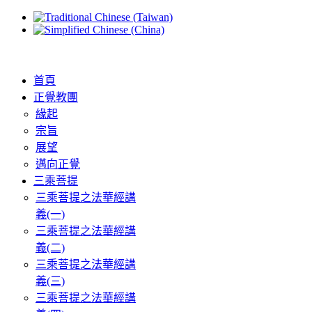
首頁
正覺教團
緣起
宗旨
展望
邁向正覺
三乘菩提
三乘菩提之法華經講
義(一)
三乘菩提之法華經講
義(二)
三乘菩提之法華經講
義(三)
三乘菩提之法華經講