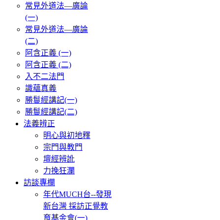
常見外道法—廣論
(一)
常見外道法—廣論
(二)
阿含正義 (一)
阿含正義 (二)
入不二法門
識蘊真義
勝鬘經講記(一)
勝鬘經講記(二)
法義辨正
明心與初地釋
宗門與教門
壇經辨訛
力挽狂瀾
訪談專欄
年代MUCH台--發現
新台灣 採訪正覺教
育基金會(一)