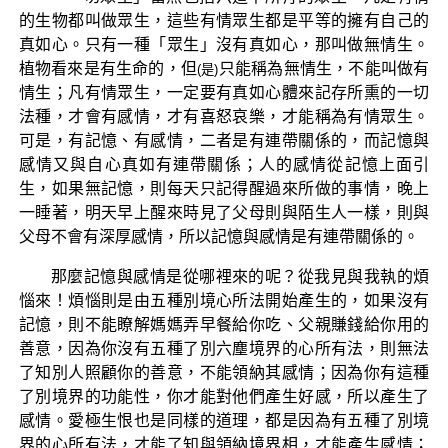
的生物都叫做眾生，這些有情眾生都是平等的擁有自己的
真如心。只有一種「眾生」沒有真如心，那叫做無情生。
植物看來是有生命的，但
只能稱為無情生，不能叫做有
(是)
情生；凡有情眾生，一定要有真如心體來記存所熏的一切
法種，才會有感情，才有喜怒哀樂，才能稱為有情眾生。
可是，有記憶、有感情，二者是有連帶關係的，而記憶與
感情又與自心真如有連帶關係；人的感情從記憶上面引
生，如果無記憶，則每天只記得醒過來所做的事情，晚上
一睡著，明天早上醒來時見了父母則與陌生人一樣，則與
父母不會有深厚感情，所以記憶與感情是有連帶關係的。
那麼記憶與感情是從哪裡來的呢？從我見與我執的煩
惱來！煩惱則是由五種別境心所法開始產生的，如果沒有
記憶，則不能瞭解媽媽弄早餐給你吃、父親賺錢給你用的
善意，因為你沒有五種了別六塵境界的心所有法，則無法
了知別人照顧你的善意，不能領納其感情；因為你有這種
了別境界的功能性，你才能對他們產生好感，所以產生了
感情。愛極生恨也是同樣的道理，都是因為有五種了別境
界的心所有法，才能了知與領納境界相，才能產生感情；