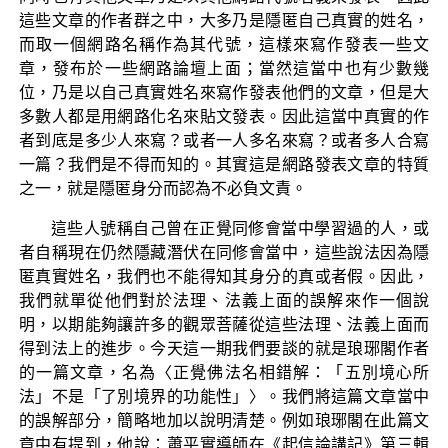
這些文章的作者群之中，大多乃是隱匿自己真實的姓名，
而取一個網路名稱作為其代號，這樣來寫作發表一些文
章，發布於一些網路論壇上面；當然這當中也有少數幾
位，乃是以自己真實姓名來寫作發表他們的文章，但是大
多數人都是用網路化名來貼文發表。因此這當中真實的作
者到底是多少人來寫？或者一人多名來寫？或者多人合寫
一篇？我們是不得而知的。其實這是網路發表文章的特質
之一，就是隱匿身分而認為不必負文責。
這些人號稱自己曾在正覺同修會當中學習過的人，或
者自稱現在仍然隱藏潛伏在同修會當中，這些說法因為隱
匿真實姓名，我們也不能得知其身分的真或者假。因此，
我們就單從他們對於法理、法義上面的誤解來作一個說
明，以期能夠讓許多的觀眾菩薩從這些法理、法義上面而
得到法上的進步。今天這一期我們要談的就是琅琊閣作者
的一篇文章，名為〈正覺佛法名相錯解：「五別境心所
法」不是「了別境界的功能性」〉。我們將這篇文章當中
的誤解部分，簡略地加以說明清楚。例如琅琊閣在此篇文
章中有提到，他說：蕭平實導師在《起信論講記》第三輯