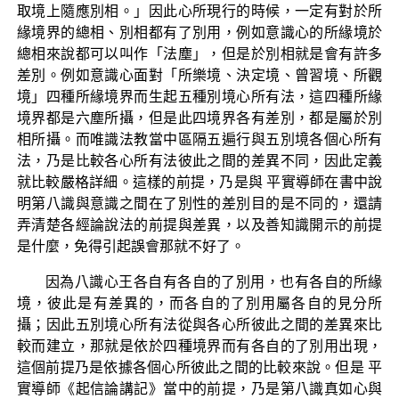
取境上隨應別相。」因此心所現行的時候，一定有對於所
緣境界的總相、別相都有了別用，例如意識心的所緣境於
總相來說都可以叫作「法塵」，但是於別相就是會有許多
差別。例如意識心面對「所樂境、決定境、曾習境、所觀
境」四種所緣境界而生起五種別境心所有法，這四種所緣
境界都是六塵所攝，但是此四境界各有差別，都是屬於別
相所攝。而唯識法教當中區隔五遍行與五別境各個心所有
法，乃是比較各心所有法彼此之間的差異不同，因此定義
就比較嚴格詳細。這樣的前提，乃是與 平實導師在書中說
明第八識與意識之間在了別性的差別目的是不同的，還請
弄清楚各經論說法的前提與差異，以及善知識開示的前提
是什麼，免得引起誤會那就不好了。
因為八識心王各自有各自的了別用，也有各自的所緣
境，彼此是有差異的，而各自的了別用屬各自的見分所
攝；因此五別境心所有法從與各心所彼此之間的差異來比
較而建立，那就是依於四種境界而有各自的了別用出現，
這個前提乃是依據各個心所彼此之間的比較來說。但是 平
實導師《起信論講記》當中的前提，乃是第八識真如心與