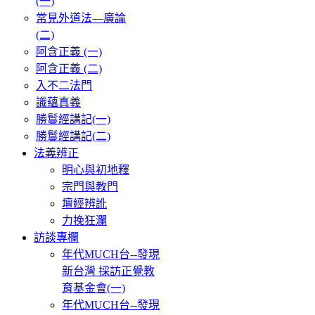
(一)
常見外道法—廣論
(二)
阿含正義 (一)
阿含正義 (二)
入不二法門
識蘊真義
勝鬘經講記(一)
勝鬘經講記(二)
法義辨正
明心與初地釋
宗門與教門
壇經辨訛
力挽狂瀾
訪談專欄
年代MUCH台--發現
新台灣 採訪正覺教
育基金會(一)
年代MUCH台--發現