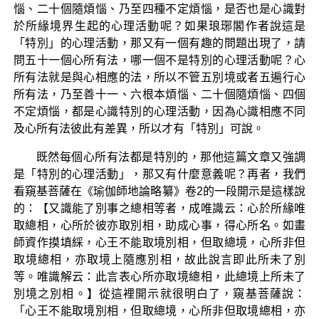
惱、二十個隨煩惱、乃至四種不定煩惱，是否也是心識對
於所緣境界生起的心理活動呢？如果琅琊閣作者說這是
「特別」的心理活動，那又有一個有趣的問題出現了，請
問五十一個心所有法，哪一個不是特別的心理活動呢？心
所有法就是與心相應的法，所以不管五別境或者五遍行心
所有法，乃至善十一、六根本煩惱、二十個隨煩惱、四個
不定煩惱，都是心識特別的心理活動，因為心識相應不同
及心所有法彼此有差異，所以才有「特別」可說。
既然每個心所有法都是特別的，那他這篇文章又強調
是「特別的心理活動」，那又有什麼意義呢？再者，我們
看窺基菩薩在《瑜伽師地論略纂》卷2的一段開示是這樣說
的：【又識能了別事之總相等者，成唯識云：心於所緣唯
取總相，心所於彼亦取別相，助成心事，得心所名。如畫
師資作摸填綵，心王不能取境別相，但取總境，心所非但
取境總相，亦取境上隨應別相，故此說言即此所未了別
等。唯識解云：此言表心所亦取境總相，此總境上所未了
別境之別相。】從這裡開示就很明白了，窺基菩薩說：
「心王不能取境別相，但取總境，心所非但取境總相，亦