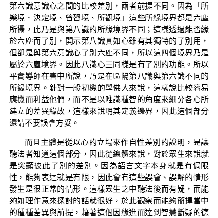
第六識意識心之間的比較差別，兩者前提不同。因為「所
樂境、決定境、曾習境、所觀境」這些所緣境界都是六塵
所攝，此乃是與第八識的所緣境界不同；這樣透過能否緣
於六塵而了別，開示第八識真如心雖有其獨特的了別用，
但卻是與第六意識心了別六塵不同，所以這四個境界乃是
屬於六塵境界。因此八識心王同樣是有了別的功能。所以
平實導師在書中所說，乃是在區隔第八識與第六識不同的
所緣境界。針對一般初機的學佛人來說，這樣說比較容易
應機而利益他們，而不是以唯識種智的角度來細分各心所
建立的差異緣故，這樣來說明其定義邊界，因此這個部分
還請不要誤會方妥。
而且主體是從以心的立場來作自性差別的說明，是讓
聽法者知道這個部分，因此從總體來說，對於眾生來說就
是突顯彼此了別的差別。因為語言文字本身就是有侷限
性，能夠表達就是有限，因此會有這些誤會、誤解的情形
發生是很正常的情形。這樣眾生之中聽法後而有疑，而能
夠如理作意來探討的話就很好，於此觀察而能夠簡擇當中
的種種差異與前提，藉著這個因緣進而達到智慧斷疑的德