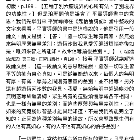
初版，p.199：【五種了別六塵境界的心所有法。了別境界
的功能性。】但是琅琊閣他是誤會了 平實導師書中的意
思。我們先舉出來 平實導師在《起信論講記》當中整段的
文字來看看，平實導師的書中是這樣說的，他是引用一段
論文，論文是說：【答：「雖一切眾生等有真如，然無始
來無明厚薄無量差別；過恆沙數我見愛等纏縛煩惱亦復如
是，唯如來智之所能知。故令信等前後差別。」】
（《起信
接著 平實導師就講解這
論講記》第三輯，正智出版社，頁198。）
段論文說：【這一段論文的意思就是說，雖然一切眾生皆
平等的擁有自心真如，可是從無始劫以來，每個人的無明
有厚、有薄，厚薄之間則有無量的差別，並不相等。另外
還有超過恆河沙數的我見、我愛、無始無明中超過塵沙的
無明惑等糾纏繫縛，眾生所有的這些煩惱厚薄各不相同，
也是一樣有無量的差別；而這些厚薄與無量差別性，只有
如來的究竟勝妙智慧才能具足知道，不是我們所能完全了
知的；正因為這種差別無量的緣故，所以會導致眾生們有
的人信有真如心、有的人不信有真如心的許多差別。
「一切眾生」當然包括六道中所有的眾生，凡是有情