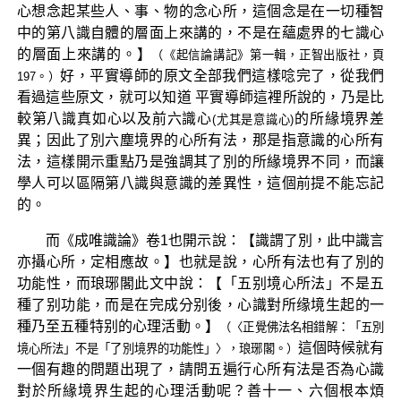
心想念起某些人、事、物的念心所，這個念是在一切種智
中的第八識自體的層面上來講的，不是在蘊處界的七識心
的層面上來講的。】
（《起信論講記》第一輯，正智出版社，頁
好，平實導師的原文全部我們這樣唸完了，從我們
197。）
看過這些原文，就可以知道 平實導師這裡所說的，乃是比
較第八識真如心以及前六識心
的所緣境界差
(尤其是意識心)
異；因此了別六塵境界的心所有法，那是指意識的心所有
法，這樣開示重點乃是強調其了別的所緣境界不同，而讓
學人可以區隔第八識與意識的差異性，這個前提不能忘記
的。
而《成唯識論》卷1也開示說：【識謂了別，此中識言
亦攝心所，定相應故。】也就是說，心所有法也有了別的
功能性，而琅琊閣此文中說：【「五别境心所法」不是五
種了别功能，而是在完成分别後，心識對所缘境生起的一
種乃至五種特别的心理活動。】
（〈正覺佛法名相錯解：「五別
這個時候就有
境心所法」不是「了別境界的功能性」〉，琅琊閣。）
一個有趣的問題出現了，請問五遍行心所有法是否為心識
對於所緣境界生起的心理活動呢？善十一、六個根本煩