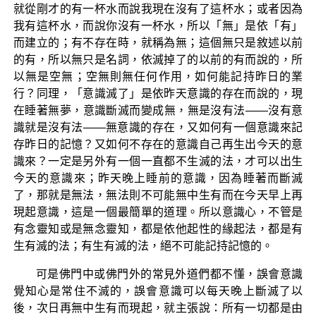
就從剛才的有一杯水而說我現在沒有了這杯水；或者因為
我有這杯水，而說你沒有一杯水，所以「無」是依「有」
而建立的；有不存在時，就稱為無；這個無只是敘述以前
的有，所以無只是名詞，依滅掉了的以前的有而說的，所
以無是空無；空無則無任何作用，如何能記持昨日的業
行？同理，「意識滅了」是依昨天意識的存在而說的，現
在睡著無夢，意識斷滅而變成無，無是沒有法——沒有意
識就是沒有法——無意識的存在，又如何有一個意識來記
存昨日的記憶？又如何不存在的意識自己再生出今天的意
識來？一定是另外有一個一直都不生滅的法，才可以出生
今天的意識來；昨天晚上睡前的意識，因為睡著而斷滅
了，那就是無法，無法則不可能無中生有而在今天早上再
現起意識，這是一個最簡單的道理。所以意識心，不管是
有念靈知或是無念靈知，都是依他起性的緣起法，都是有
生有滅的法；有生有滅的法，絕不可能記持記憶的。
可是佛門中或佛門外的常見外道們都不懂，誤會意識
覺知心是常住不滅的，誤會意識可以每天晚上斷滅了以
後，次日再無中生有而現起，就主張說：所有一切都是由