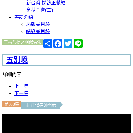
新台灣 採訪正覺教
育基金會(二)
書籍介紹
局版書目錄
結緣書目錄
分
Facebook
Twitter
Line
三乘菩提之相似佛法
享
五別境
詳細內容
上一集
下一集
第038集
由 正偉老師開示