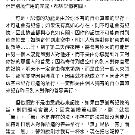
但是別境作用的完成，都與記憶有關。
可是，記憶的功能是由於你本有的自心真如的記存，
才可能會有記憶；如果沒有真如心存在，則不可能會有記
憶，因此這些都與心真如有關。因你的記憶不可能寄付到
虛空裡去；如能寄付到虛空中，則別人曾經對你好意的幫
助教導……等，到了第二天醒來時，將會有極大的可能是
由另一個人感覺到別人對他好，而不是由你感覺到昨天對
你好的那個人的善意；因為寄付到虛空中的別人對你善意
的記憶，明天不一定會由你來領納，而是由另一個人來領
納；那就變成因果混亂了，因果就不能成立了。因此不是
虛空來記存已造的業行，一定都是由個人獨有的自心真如
來記存昨日別人對你的善惡業行。
但也絕對不是由意識心來記憶，如果由意識所記憶的
話，則問題就會很大；因意識睡著就斷了，斷了就是
「無」，「無」不是存在的法，不存在的法當然沒有能力
記持昨日別人對你所造的善惡業行。「無」是依「有」而
建立「無」：譬如說剛才我有一杯水，現在把它喝掉了，