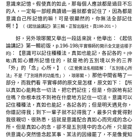
意識來記憶。假使真的如此，那每個人應該都是過目不忘
的人，一定每一部經典讀過一遍就都會記住了，因為都是
意識自己所記憶的嘛！可是很顯然的，你無法全部記住
啊！】
（《起信論講記》第三輯，正智出版社，頁198-201。）
好，另外琅琊閣又舉出一段話來說，他舉出：《起信
論講記》第一輯初版，p.196-198
(平實導師的開示全文是這樣子
：【意識可以記住種種法，真如也能記，各記各的。
的)
(中
真如心體所記憶住的，就是祂的五別境以外的三界
略)
「外」的「念」心所。】
（〈正覺佛法名相錯解：「五別境心所
那他中間省略了一
法」不是「了別境界的功能性」〉，琅琊閣。）
部分，而我們看 平實導師的原文是怎樣，原文如下：【所
以真如心能夠念一切法，把它們記住；但是，你說祂有記
住嗎？你根本找不到祂在什麼地方記住一切法。意識可以
記住種種法，真如也能記，各記各的；但是明天遇見你，
你還記得我；到下一輩子就不記得我了，最多只會覺得對
我很親切、很熟悉，這就是意識配合真如心而完成的念心
所。但是真如心的念，卻不是五別境中的念心所，只是提
供意識心突然憶念起某事、某法的因緣罷了，不是像覺知