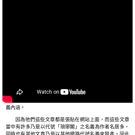
文字內容
各位菩薩：阿彌陀佛！
歡迎各位菩薩繼續來收看我們正覺教團所錄製的三乘
菩提系列節目。接下來這一系列節目的主題是「三乘菩提
之相似佛法」，副標題則是「重蹈燈下黑之琅琊閣」。
這個部分的節目內容是起因於有一些人，他們對於佛
教正覺同修會所弘揚的大乘了義正法的內涵產生了誤會，
同時他們對於正覺同修會之中的一些事相以及法義上面，
提出一些他們認為的質疑以及批評，因此他們就寫作一些
文章來張貼於網站上面流通。這當中在對於佛法的法義上
面，他們乃是以他們自己對於佛法、佛經聖典的解讀認知
作為基礎，這樣來評論正覺同修會所弘揚的三乘菩提之法
義內涵。
因為他們這些文章都是張貼在網站上面，而這些文章
當中有許多乃是以代號「琅琊閣」之名義為作者名居多，
同時也有其他文章乃是以其他網路代號名義來發表。因此