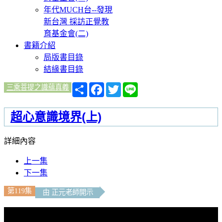
年代MUCH台--發現
新台灣 採訪正覺教
育基金會(二)
書籍介紹
局版書目錄
結緣書目錄
分
Facebook
Twitter
Line
三乘菩提之識蘊真義
享
超心意識境界(上)
詳細內容
上一集
下一集
第119集
由 正元老師開示