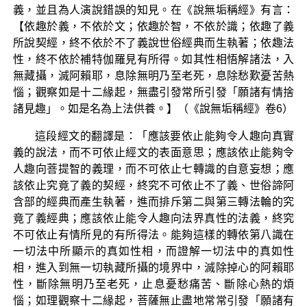
義，並且為人演說錯誤的知見。在《說無垢稱經》有言：
【依趣於義，不依於文；依趣於智，不依於識；依趣了義
所說契經，終不依於不了義說世俗經典而生執著；依趣法
性，終不依於補特伽羅見有所得。如其性相悟解諸法，入
無藏攝，滅阿賴耶，息除無明乃至老死，息除愁歎憂苦熱
惱；觀察如是十二緣起，無盡引發常所引發「願諸有情捨
諸見趣」。如是名為上法供養。】（《說無垢稱經》卷6）
這段經文的翻譯是：「應該要依止能夠令人趣向真實
義的說法，而不可依止經文的表面意思；應該依止能夠令
人趣向菩提智的義理，而不可依止七轉識的自意妄想；應
該依止究竟了義的契經，終究不可依止不了義、世俗諦阿
含部的經典而產生執著，進而排斥第二與第三轉法輪的究
竟了義經典；應該依止能令人趣向法界真性的法義，終究
不可依止有情所見的有所得法。能夠這樣的轉依第八識在
一切法中所顯示的真如性相，而證解一切法中的真如性
相，進入到無一切執藏所攝的境界中，滅除掉心的阿賴耶
性，斷除無明乃至老死，止息憂愁痛苦、斷除心熱的煩
惱；如理觀察十二緣起，菩薩無止盡地常常引發「願諸有