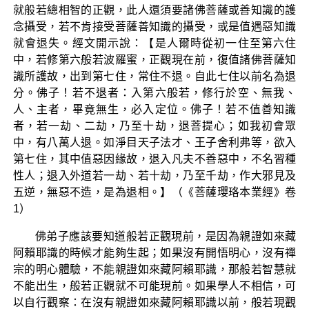
就般若總相智的正觀，此人還須要諸佛菩薩或善知識的護
念攝受，若不肯接受菩薩善知識的攝受，或是值遇惡知識
就會退失。經文開示說：【是人爾時從初一住至第六住
中，若修第六般若波羅蜜，正觀現在前，復值諸佛菩薩知
識所護故，出到第七住，常住不退。自此七住以前名為退
分。佛子！若不退者：入第六般若，修行於空、無我、
人、主者，畢竟無生，必入定位。佛子！若不值善知識
者，若一劫、二劫，乃至十劫，退菩提心；如我初會眾
中，有八萬人退。如淨目天子法才、王子舍利弗等，欲入
第七住，其中值惡因緣故，退入凡夫不善惡中，不名習種
性人；退入外道若一劫、若十劫，乃至千劫，作大邪見及
五逆，無惡不造，是為退相。】（《菩薩瓔珞本業經》卷
1）
佛弟子應該要知道般若正觀現前，是因為親證如來藏
阿賴耶識的時候才能夠生起；如果沒有開悟明心，沒有禪
宗的明心體驗，不能親證如來藏阿賴耶識，那般若智慧就
不能出生，般若正觀就不可能現前。如果學人不相信，可
以自行觀察：在沒有親證如來藏阿賴耶識以前，般若現觀