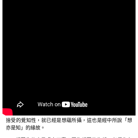
文字內容
各位菩薩：阿彌陀佛！
這個單元，我們繼續跟大家介紹 平實導師所寫的《識
蘊真義》。
上一集我們談到：眾生因為有六根、六識的六種知、
六種想的想陰，才能有離念靈知心，或是有念靈知心的六
種見聞知覺性，然後才有靈知心、覺知心對於身根三種受
的分別領受，因此而產生了順心、違心、不順不違的覺
受，即是苦受、樂受、不苦不樂受；有這三受，然後才有
意識覺知心相應的語言文字妄想的生起，想要離苦得樂，
才會有憂受跟喜受，然後才有一般佛弟子所知語言文字相
應的想蘊。其實還沒有起語言文字時，領受身根苦、樂、
捨受的覺知性，就已經是想蘊所攝，這也是經中所說「想
亦是知」的緣故。