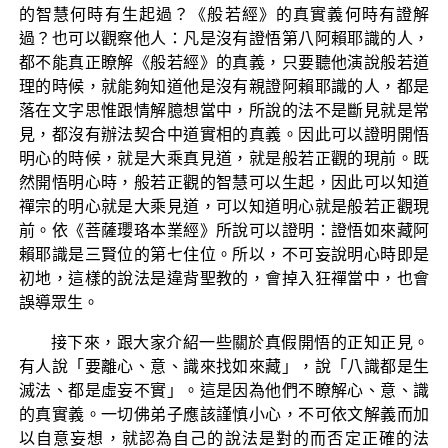
的智慧何時有生起過？《般若經》的真實義何時有證解
過？也可以觀察他人：凡是沒有證悟第八阿賴耶識的人，
都不能真正瞭解《般若經》的真義，只要聽他演說般若道
理的時候，就能夠知道他是沒有親證阿賴耶識的人，都是
落在文字思惟跟情解臆想當中，所說的法不是斷見就是常
見，都沒有辦法契合中道實相的真義。因此可以證明開悟
明心的時候，就是大乘真見道，就是般若正觀的現前。既
然開悟明心時，般若正觀的智慧可以生起，因此可以知道
禪宗的明心就是大乘見道，可以知道明心就是般若正觀現
前。依《菩薩瓔珞本業經》所說可以證明：證悟如來藏阿
賴耶識是三賢位的第七住位。所以，不可妄說明心時即是
初地，這樣的說法是違背聖教的，會掉入狂禪當中，也會
誤導眾生。
接下來，跟大家介紹一些關於真假開悟的正知正見。
有人說「要離心、意、識來找如來藏」，說「八識都是生
滅法、都是虛妄不實」。這是因為他們不瞭解心、意、識
的真實義。一切佛弟子應該謹慎小心，不可依文解義而加
以自意妄想，就認為自己的說法是對的而否定正確的法