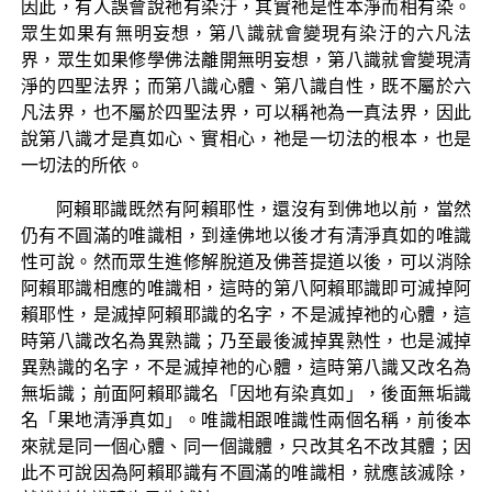
因此，有人誤會說祂有染汙，其實祂是性本淨而相有染。
眾生如果有無明妄想，第八識就會變現有染汙的六凡法
界，眾生如果修學佛法離開無明妄想，第八識就會變現清
淨的四聖法界；而第八識心體、第八識自性，既不屬於六
凡法界，也不屬於四聖法界，可以稱祂為一真法界，因此
說第八識才是真如心、實相心，祂是一切法的根本，也是
一切法的所依。
阿賴耶識既然有阿賴耶性，還沒有到佛地以前，當然
仍有不圓滿的唯識相，到達佛地以後才有清淨真如的唯識
性可說。然而眾生進修解脫道及佛菩提道以後，可以消除
阿賴耶識相應的唯識相，這時的第八阿賴耶識即可滅掉阿
賴耶性，是滅掉阿賴耶識的名字，不是滅掉祂的心體，這
時第八識改名為異熟識；乃至最後滅掉異熟性，也是滅掉
異熟識的名字，不是滅掉祂的心體，這時第八識又改名為
無垢識；前面阿賴耶識名「因地有染真如」，後面無垢識
名「果地清淨真如」。唯識相跟唯識性兩個名稱，前後本
來就是同一個心體、同一個識體，只改其名不改其體；因
此不可說因為阿賴耶識有不圓滿的唯識相，就應該滅除，