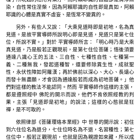
染，自性常住涅槃，因為阿賴耶識的自性即是真如，阿賴
耶識的心體是真實不虛妄、是恆常不變異的。
另外，有些人又說：「大乘見道時即是初地，名為真
見道。是故平實導師所說明心即是見道，見道只是第七住
位，所說不實。」對於 平實導師所言：「明心時乃是大乘
真見道，乃是般若正觀現前，是第七住位菩薩；悟後須要
通達八識心王的五法、三自性、七種性自性、七種第一
義、二種無我，發起道種智，還要修除異生性，成就聖
性，永伏性障如阿羅漢；再於佛前以深心、大心、長遠心
而發十無盡願，才會因為通達般若而成為初地菩薩。」他
們對這樣的教法不能認同。然而 平實導師作這樣的主張，
都是遵照經中 佛陀的開示而說，他們不肯依照經教的判
果，主張「見道即是初地」的說法；這樣的心態就是狂
禪，是不可取的。
依照律部《菩薩瓔珞本業經》中 世尊的開示說：初住
到六住位名為退分，七住位時名為不退，名習種性；第七
住位中，般若正觀現前，也就是因為親證如來藏，所以成