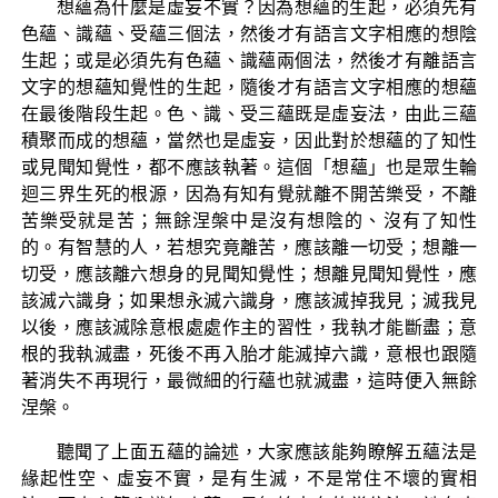
想蘊為什麼是虛妄不實？因為想蘊的生起，必須先有
色蘊、識蘊、受蘊三個法，然後才有語言文字相應的想陰
生起；或是必須先有色蘊、識蘊兩個法，然後才有離語言
文字的想蘊知覺性的生起，隨後才有語言文字相應的想蘊
在最後階段生起。色、識、受三蘊既是虛妄法，由此三蘊
積聚而成的想蘊，當然也是虛妄，因此對於想蘊的了知性
或見聞知覺性，都不應該執著。這個「想蘊」也是眾生輪
迴三界生死的根源，因為有知有覺就離不開苦樂受，不離
苦樂受就是苦；無餘涅槃中是沒有想陰的、沒有了知性
的。有智慧的人，若想究竟離苦，應該離一切受；想離一
切受，應該離六想身的見聞知覺性；想離見聞知覺性，應
該滅六識身；如果想永滅六識身，應該滅掉我見；滅我見
以後，應該滅除意根處處作主的習性，我執才能斷盡；意
根的我執滅盡，死後不再入胎才能滅掉六識，意根也跟隨
著消失不再現行，最微細的行蘊也就滅盡，這時便入無餘
涅槃。
聽聞了上面五蘊的論述，大家應該能夠瞭解五蘊法是
緣起性空、虛妄不實，是有生滅，不是常住不壞的實相