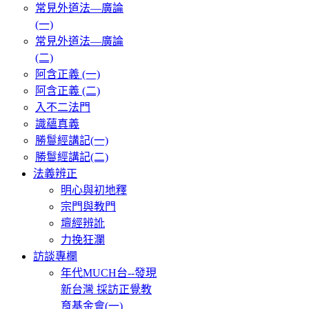
常見外道法—廣論
(一)
常見外道法—廣論
(二)
阿含正義 (一)
阿含正義 (二)
入不二法門
識蘊真義
勝鬘經講記(一)
勝鬘經講記(二)
法義辨正
明心與初地釋
宗門與教門
壇經辨訛
力挽狂瀾
訪談專欄
年代MUCH台--發現
新台灣 採訪正覺教
育基金會(一)