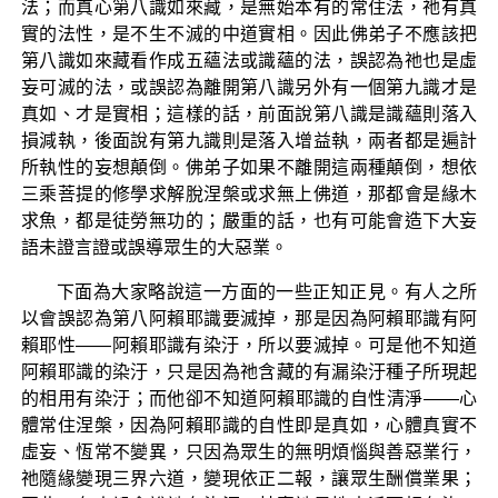
法；而真心第八識如來藏，是無始本有的常住法，祂有真
實的法性，是不生不滅的中道實相。因此佛弟子不應該把
第八識如來藏看作成五蘊法或識蘊的法，誤認為祂也是虛
妄可滅的法，或誤認為離開第八識另外有一個第九識才是
真如、才是實相；這樣的話，前面說第八識是識蘊則落入
損減執，後面說有第九識則是落入增益執，兩者都是遍計
所執性的妄想顛倒。佛弟子如果不離開這兩種顛倒，想依
三乘菩提的修學求解脫涅槃或求無上佛道，那都會是緣木
求魚，都是徒勞無功的；嚴重的話，也有可能會造下大妄
語未證言證或誤導眾生的大惡業。
下面為大家略說這一方面的一些正知正見。有人之所
以會誤認為第八阿賴耶識要滅掉，那是因為阿賴耶識有阿
賴耶性——阿賴耶識有染汙，所以要滅掉。可是他不知道
阿賴耶識的染汙，只是因為祂含藏的有漏染汙種子所現起
的相用有染汙；而他卻不知道阿賴耶識的自性清淨——心
體常住涅槃，因為阿賴耶識的自性即是真如，心體真實不
虛妄、恆常不變異，只因為眾生的無明煩惱與善惡業行，
祂隨緣變現三界六道，變現依正二報，讓眾生酬償業果；