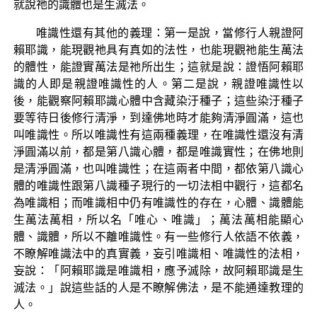
就說祂的識體也是生滅法。
唯識性還有其他的義理：第一是說，當修行人親證阿
賴耶識，能現觀祂具有真如的法性，也能現觀祂能生萬法
的體性，能證實萬法是祂所出生；這就是說：證悟阿賴耶
識的人即是親證唯識性的人。第二是說，親證唯識性以
後，能觀察阿賴耶識心體中含藏染汙種子；這些染汙種子
要等待日後修行清淨，到達佛地時才能夠清淨圓滿，這也
叫唯識性。所以唯識性有這兩種義理，在唯識性還沒有清
淨圓滿以前，都是第八識心體，都是唯識實性；在佛地則
是清淨圓滿，也叫唯識性；在這兩者中間，都依第八識心
體的唯識性跟第八識種子現行的一切法相中觀行，這都名
為唯識相；而唯識相中仍有唯識性的存在，心體、識體能
生萬法萬相，所以名「唯心、唯識」；萬法萬相能顯心
體、識體，所以不離唯識性。有一些修行人依語不依義，
不瞭解唯識法中的真實義，妄引唯識相、唯識性的法相，
妄說：「阿賴耶識是唯識相，應予滅除，故阿賴耶識是生
滅法。」說這些話的人是不瞭解佛法，是不能通達教理的
人。