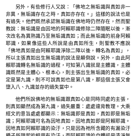
另外，有些修行人又說：「佛地之無垢識與真如非一
非異，無垢識存在之時，真如亦存在。」這樣的說法也是
有過失。他們既然承認無垢識在佛地時仍然存在，然而聖
教說：無垢識是由因地的阿賴耶識修除二障隨眠以後，漸
次改名為異熟識乃至無垢識真如；而此無垢識的前身阿賴
耶識，如果像這些人所說是由真如所生，則聖教不應說
「佛地真如是由阿賴耶識淨除二障以後，轉名為真如」，
所以主張真如出生無垢識的說法是顛倒說。另外，由此阿
賴耶識轉名無垢識的過程，可知第八識就是主體識，主體
識既然是主體心、根本心，則主張出生無垢識的真如，必
定是第九識，則不可說真如也是第八識，那這個主張又會
墮入八、九識並存的過失當中。
他們所說佛地的無垢識跟真如心是同時同處的主張，
則真如顯然成為第九識，過失嚴重：處處違背教理。大乘
經文的意旨處處都顯示：無垢識即是真如，真如即是無垢
識；阿賴耶識可名為因地真如，因地真如即是阿賴耶識。
因地真如阿賴耶識的染汙，只是因為祂所含藏的有漏染汙
種子所現起的相用有染汙，而阿賴耶識的自體卻是清淨無