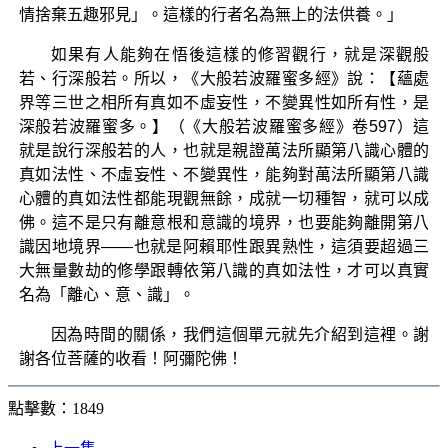
情捨棄五趣邪見」。這樣的行者名為無上的法供養。」
如果有人能夠在悟後這樣的修習觀行，就是深觀般
若、行深般若。所以，《大般若波羅蜜多經》說：【蘊處
界等三世之相所有真如不虛妄性，不變異性如所有性，是
深般若波羅蜜多。】（《大般若波羅蜜多經》卷597）這
就是說行深般若的人，也就是親證萬法所顯第八識心體的
真如法性、不虛妄性、不變異性，能夠對萬法所顯第八識
心體的真如法性都能現觀無餘，成就一切種智，就可以成
佛。這不是只有離意根和意識的境界，也要能夠離開第八
識因地境界——也就是阿賴耶性跟異熟性，這須要超過三
大無量數劫的修學跟轉依第八識的真如法性，才可以真實
名為「離心、意、識」。
因為時間的關係，我們這個單元就先介紹到這裡。謝
謝各位菩薩的收看！阿彌陀佛！
點擊數：1849