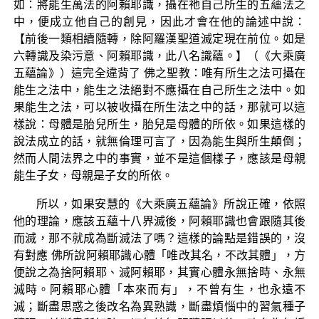
如：將能生萬法的阿賴耶識，攝在祂自己所生的五蘊法之
中，便成立他自己的創見，因此才會在他的論述中說：
【前後一類相續隨轉，除阿羅漢聖道滅定現在前位。如是
六轉識及染污意、阿賴耶識，此八名識蘊。】（《大乘廣
五蘊論》）這完全違背了 佛之聖教：唯有所生之法可攝在
能生之法中，能生之法絕對不應攝在自己所生之法中。如
果能生之法，可以被收攝在所生法之中的話，那就可以這
樣說：母體是胎兒所生，胎兒是母體的所依。如果這樣的
說法成立的話，就無倫理可言了，因為能生與所生顛倒；
然而人間法界之中的事實，並不是這個樣子，應該是母親
能生子女，母親是子女的所依。
所以，如果安慧的《大乘廣五蘊論》所說正確，依照
他的理論，應該五蘊十八界滅後，阿賴耶識也會跟隨其後
而滅，那不就成為斷滅法了嗎？這樣的論點是錯誤的，沒
有對應 佛所說阿賴耶識心體「唯改其名，不改其體」，方
便說之為捨阿賴耶、滅阿賴耶，其實心體永無捨時、永無
滅時。阿賴耶心體「本來而有」，不曾有生，也永遠不
滅；斷盡思惑之後改名為異熟識，斷盡煩惱中的習氣種子