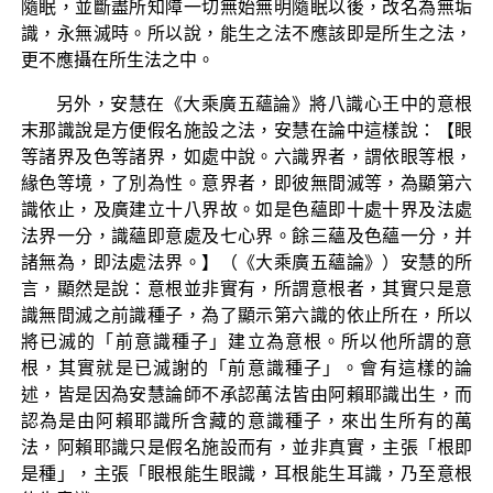
隨眠，並斷盡所知障一切無始無明隨眠以後，改名為無垢
識，永無滅時。所以說，能生之法不應該即是所生之法，
更不應攝在所生法之中。
另外，安慧在《大乘廣五蘊論》將八識心王中的意根
末那識說是方便假名施設之法，安慧在論中這樣說：【眼
等諸界及色等諸界，如處中說。六識界者，謂依眼等根，
緣色等境，了別為性。意界者，即彼無間滅等，為顯第六
識依止，及廣建立十八界故。如是色蘊即十處十界及法處
法界一分，識蘊即意處及七心界。餘三蘊及色蘊一分，并
諸無為，即法處法界。】（《大乘廣五蘊論》）安慧的所
言，顯然是說：意根並非實有，所謂意根者，其實只是意
識無間滅之前識種子，為了顯示第六識的依止所在，所以
將已滅的「前意識種子」建立為意根。所以他所謂的意
根，其實就是已滅謝的「前意識種子」。會有這樣的論
述，皆是因為安慧論師不承認萬法皆由阿賴耶識出生，而
認為是由阿賴耶識所含藏的意識種子，來出生所有的萬
法，阿賴耶識只是假名施設而有，並非真實，主張「根即
是種」，主張「眼根能生眼識，耳根能生耳識，乃至意根