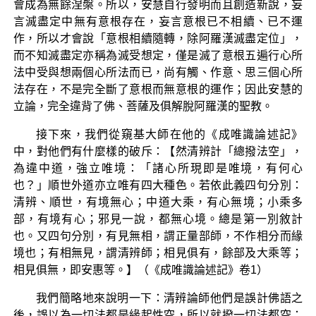
會成為無餘涅槃。所以，安慧自行發明而且創造新說，妄
言滅盡定中無有意根存在，妄言意根已不相續、已不運
作，所以才會說「意根相續隨轉，除阿羅漢滅盡定位」，
而不知滅盡定亦稱為滅受想定，僅是滅了意根五遍行心所
法中受與想兩個心所法而已，尚有觸、作意、思三個心所
法存在，不是完全斷了意根而無意根的運作；因此安慧的
立論，完全違背了佛、菩薩及俱解脫阿羅漢的聖教。
接下來，我們從窺基大師在他的《成唯識論述記》
中，對他們有什麼樣的破斥：【然清辨計「總撥法空」，
為違中道，強立唯境：「諸心所現即是唯境，有何心
也？」順世外道亦立唯有四大種色。若依此義四句分別：
清辨、順世，有境無心；中道大乘，有心無境；小乘多
部，有境有心；邪見一說，都無心境。總是第一別敘計
也。又四句分別，有見無相，謂正量部師，不作相分而緣
境也；有相無見，謂清辨師；相見俱有，餘部及大乘等；
相見俱無，即安惠等。】（《成唯識論述記》卷1）
我們簡略地來說明一下：清辨論師他們是誤計佛語之
後，誤以為一切法都是緣起性空，所以就撥一切法都空；