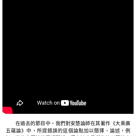
文字內容
各位菩薩：阿彌陀佛！
歡迎收看正覺教團電視弘法節目，「三乘菩提之識蘊
真義」。我們今天要探討的題目是〈識之見分與相分〉。
在「三乘菩提之識蘊真義」的節目中，我們舉證出很
多安慧論師在其著作《大乘廣五蘊論》中法義的謬誤，目
的不是在諍勝或是標新立異，而是在救護廣大被邪見誤導
的眾生，避免去共謗法的惡業；同時也是維護佛教的根本
法教，遭受未悟名師意識想像的論述而破壞，所以只能高
聲疾呼，依經論詳細論述辨正，矗立正法之幢，讓後世學
人能有依止之處，在佛道上能不偏斜而不斷增上，得大利
益。
在過去的節目中，我們對安慧論師在其著作《大乘廣
五蘊論》中，所提錯誤的這個論點加以簡擇、論述，例