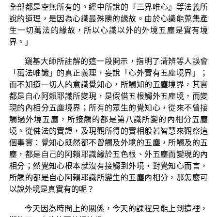
全部都是空無所有的。經中所說的『三界唯心』等法義所
說的道理，是因為心識最殊勝的緣故。由於心識能蒐集產
生一切萬法的緣故，所以心識以外的外境五塵是實有境
界。」
窺基大師所註解的這一段開示，指明了清辨等人誤會
「萬法唯識」的真正義理，妄說「心外實有五塵境界」；
而不知道一切人的意識覺知心，所觸知的五塵境界，其實
都是自心阿賴耶識所變現，是假借五根觸外五塵境，而變
現的內相分五塵境界；所有的眾生的覺知心，從來不曾接
觸過外境五塵，所接觸的都是第八識所變的內相分五塵
境。從佛法的實證，及現觀所得的實相般若智慧來觀察這
個事實：覺知心既然都不曾觸及外境的五塵，所觸及的五
塵，都是自己的阿賴耶識緣於五色根、外五塵而變現的內
相分；然覺知心根本就沒有接觸到外境，對覺知心而言，
所觸的都是自心阿賴耶識所變生的五塵內相分，那怎麼可
以說外境是真實有的呢？
今天因為時間上的關係，今天的課程只能上到這裡，