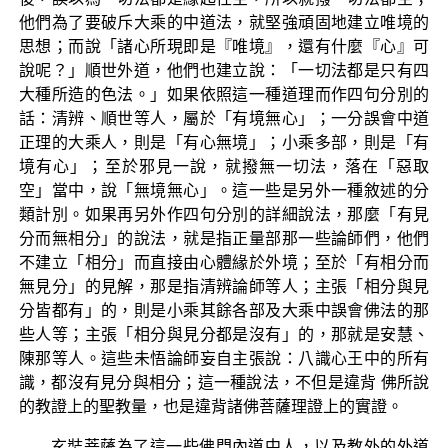
他們為了要破斥大乘的中道法，就堅強頑固地建立唯境的
思想；而說「諸心所現即是『唯境』，還有什麼『心』可
說呢？」順世外道，他們也建立說：「一切法都是只有四
大種所造的色法。」如果依照這一種道理而作四句分別的
話：清辨、順世等人，屬於「有境無心」；一分誤會中道
正理的大乘人，則是「有心無境」；小乘多部，則是「有
境有心」；至於邪見一說，就撥無一切法，落在「惡取
空」當中，說「無境無心」。這一些是另外一種敘述的分
類計別。如果再另外作四句分別的詳細說法，那麼「有見
分而無相分」的說法，就是指正量部那一些論師們，他們
不建立「相分」而直接由心體緣於外境；至於「有相分而
無見分」的見解，那是指清辨論師等人；主張「相分與見
分皆都有」的，則是小乘其餘各部及大乘中誤會佛法的那
些人等；主張「相分與見分都是沒有」的，那就是安慧、
陳那等人。這些未悟論師妄自主張說：八識心王中的所有
識，都沒有見分與相分；這一種說法，不但是違背 佛所說
的教證上的聖教量，也是違背諸佛菩薩理證上的實證。
玄奘菩薩為了這一些佛門內道中人，以及教外的外道