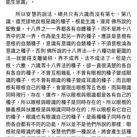
能生意識」。
所以安慧的說法，總共只有六識而沒有第七、第八
識。還荒謬地說根是識的種子，根能生識，違背 佛所說的
聖教量，十八界之一一界都各有自體種子，而不是將十八
界中的某一界，作為能生起另一界的種子。應該是意根有
意根的自類種子，意識有意識的自類種子，不須意根淪為
意識之種子，否則 佛所說的十八界法—十八種功能範圍的
法—就變得支離破碎，界不成界、法不成法了。但是六
根、六塵、六識等十八界法的種子，卻一直很清楚的各自
有各自的種子，不曾互相雜亂，不曾有眼根的種子變成眼
識的種子，也不曾有眼識的種子變成耳識的種子；而且眼
根有眼根自己的種子，會變現出眼根等五色根，而與眼識
同時現行、存在、運作，所以眼根與眼識都是各有自己的
種子，所以眼根與眼識的種子是同時存在的，所以眼根的
勝義根與扶塵根是與眼識同時存在的；所以眼根有它自己
的種子，眼識也有眼識自己的種子，是兩種種子同時存在
而各自都有不同的功能，所以並不是他們所說的那樣：眼
根就是眼識的種子。安慧他們那一種說法，將會產生這種