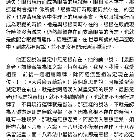
過失：眼根現行而成為眼識的現識時，眼根就不存在。那
這樣就會違背 佛所說「眼識現行時眼根仍然存在」的聖
教，也違背現象界中生理上的現量事實。所以眼識現行而
成為現識的時候，祂是與眼根同時存在的，眼根在眼識現
行時並沒有滅失，仍然繼續存在而支應眼識的所需，也就
是說配合眼識而運作；這種道理，在 世尊所說的經典聖教
中，到處都有解說，並不是沒有開示過這種道理。
他更妄說滅盡定中無意根存在，他的論中說：【最勝
意者，謂緣藏識為境之識，恆與我癡、我見、我慢、我愛
相應，前後一類相續隨轉，除阿羅漢聖道滅定現在前
位。】（《大乘廣五蘊論》）這個意思是說：阿羅漢聖道
滅定現在前位，就是說阿羅漢入滅盡定時的境界，最勝意
者(也就是說意根)，就不再相續隨轉了，也就是不再現行運
轉了，不再現行運轉就是斷滅；那這樣的說法，不就是認
為入滅盡定即是無餘涅槃了嗎？因為意根不存在的時候，
唯有一種境界，那就是無餘涅槃。阿羅漢入無餘涅槃，須
斷盡六根、六塵、六識，十八界法不復現行運作，十八界
俱皆滅盡；而十八界法中最後滅的法即是意根，那才必定