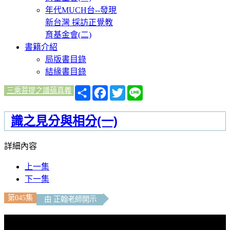
年代MUCH台--發現
新台灣 採訪正覺教
育基金會(二)
書籍介紹
局版書目錄
結緣書目錄
分
Facebook
Twitter
Line
三乘菩提之識蘊真義
享
識之見分與相分(一)
詳細內容
上一集
下一集
第045集
由 正翰老師開示