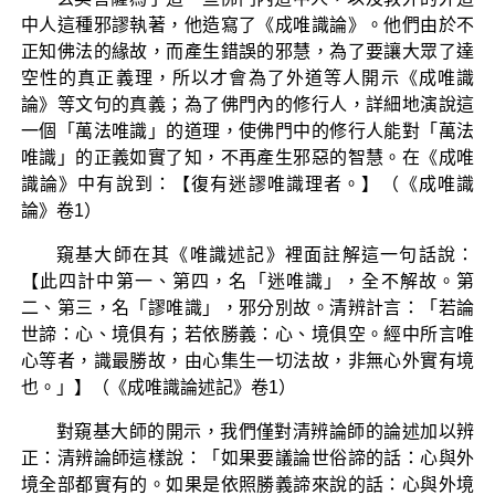
中人這種邪謬執著，他造寫了《成唯識論》。他們由於不
正知佛法的緣故，而產生錯誤的邪慧，為了要讓大眾了達
空性的真正義理，所以才會為了外道等人開示《成唯識
論》等文句的真義；為了佛門內的修行人，詳細地演說這
一個「萬法唯識」的道理，使佛門中的修行人能對「萬法
唯識」的正義如實了知，不再產生邪惡的智慧。在《成唯
識論》中有說到：【復有迷謬唯識理者。】（《成唯識
論》卷1）
窺基大師在其《唯識述記》裡面註解這一句話說：
【此四計中第一、第四，名「迷唯識」，全不解故。第
二、第三，名「謬唯識」，邪分別故。清辨計言：「若論
世諦：心、境俱有；若依勝義：心、境俱空。經中所言唯
心等者，識最勝故，由心集生一切法故，非無心外實有境
也。」】（《成唯識論述記》卷1）
對窺基大師的開示，我們僅對清辨論師的論述加以辨
正：清辨論師這樣說：「如果要議論世俗諦的話：心與外
境全部都實有的。如果是依照勝義諦來說的話：心與外境