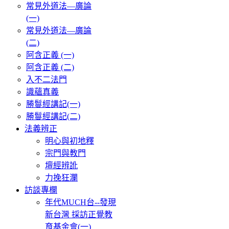
常見外道法—廣論
(一)
常見外道法—廣論
(二)
阿含正義 (一)
阿含正義 (二)
入不二法門
識蘊真義
勝鬘經講記(一)
勝鬘經講記(二)
法義辨正
明心與初地釋
宗門與教門
壇經辨訛
力挽狂瀾
訪談專欄
年代MUCH台--發現
新台灣 採訪正覺教
育基金會(一)