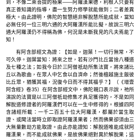
到，不像二乘菩提的極果——阿羅漢果德，利根人只要有
真正善知識的指導，盡一生努力修學就能做到；二者差異
極大。由此證明，佛陀的智慧絕非解脫慧所能成就，當知
必無任何一位三明六通的大阿羅漢所能比擬，故說三明六
通大阿羅漢仍不得稱為佛，何況是未斷我見的凡夫焉能了
知！
有阿含部經文為證：【如是，迦葉！一切行無常，不
可久停。迦葉當知：將來之世，若有沙門比丘當捨八種道
及七種之法；如我今日於三阿僧祇劫所集法寶，將來諸比
丘以為歌曲，在眾人中乞食以自濟命；然後檀越施主飯彼
比丘眾，猶獲其福，況復今日而不得其福乎？】（《增壹
阿含經》卷35）在阿含部經文中，佛陀親口表示說，祂所
演說的法寶是以三阿僧祇劫修集才具足獲得的，不是如同
解脫道修證者的阿羅漢們可以在一生中修得的。根據四阿
含諸經所載：一千二百五十位大阿羅漢，都屬於當生取
證、或聞法當時立即取證阿羅漢果者；然而佛果卻須由三
大無量數劫方能取證。由此亦能證知：解脫道唯能成就阿
羅漢果，而不能成就佛果，是故佛果絕對異於解脫果；這