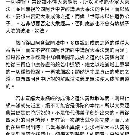
一切種智，當然讀不懂大乘經典。所以就乾脆否定大乘
法，並且無視於四阿含中曾經講過大乘法的名相，而以私
心、妄想來否定大乘成佛之道，而說「世尊未以佛道教弟
子」。若非想要否定大乘經典，否則應該也不會有這樣子
大膽的破法、謗法。
然而從四阿含聲聞法中，多處說到成佛之道的種種大
乘名相，而又不曾在四阿含諸經中講解大乘法義的內涵；
但是卻在大乘經典中詳細地開示成佛之道的法義與內涵，
始從三賢位中應修證的般若中道觀，繼之以唯識增上慧學
的一切種智修證，一再地細說；顯然這才是真正的成佛之
道，單憑四阿含中所說的解脫道法義是無法使人成就佛道
的。
若未宣講大乘諸經的成佛之道法義就取滅度，則是化
緣未滿就先滅度，絕不可能會是佛陀的本懷。所以大乘經
典當然是佛陀所說的，不是後代佛弟子創造出來的。再從
四大部的阿含諸經，是在第一次結集就全部完成，而菩薩
們在結集誦出時，已當場提出異議，要求補充大乘法義的
內容到四阿含諸經中，卻得不到聲聞人的同意，只好當場