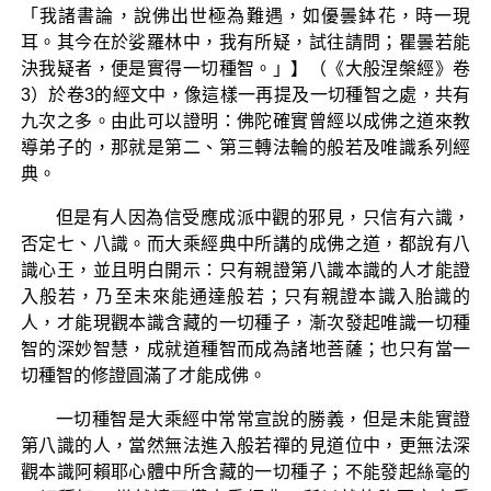
「我諸書論，說佛出世極為難遇，如優曇鉢花，時一現
耳。其今在於娑羅林中，我有所疑，試往請問；瞿曇若能
決我疑者，便是實得一切種智。」】（《大般涅槃經》卷
3）於卷3的經文中，像這樣一再提及一切種智之處，共有
九次之多。由此可以證明：佛陀確實曾經以成佛之道來教
導弟子的，那就是第二、第三轉法輪的般若及唯識系列經
典。
但是有人因為信受應成派中觀的邪見，只信有六識，
否定七、八識。而大乘經典中所講的成佛之道，都說有八
識心王，並且明白開示：只有親證第八識本識的人才能證
入般若，乃至未來能通達般若；只有親證本識入胎識的
人，才能現觀本識含藏的一切種子，漸次發起唯識一切種
智的深妙智慧，成就道種智而成為諸地菩薩；也只有當一
切種智的修證圓滿了才能成佛。
一切種智是大乘經中常常宣說的勝義，但是未能實證
第八識的人，當然無法進入般若禪的見道位中，更無法深
觀本識阿賴耶心體中所含藏的一切種子；不能發起絲毫的