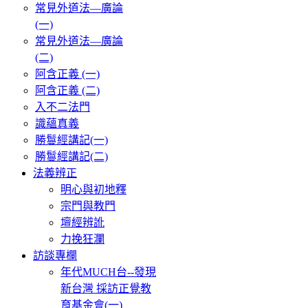
常見外道法—廣論
(一)
常見外道法—廣論
(二)
阿含正義 (一)
阿含正義 (二)
入不二法門
識蘊真義
勝鬘經講記(一)
勝鬘經講記(二)
法義辨正
明心與初地釋
宗門與教門
壇經辨訛
力挽狂瀾
訪談專欄
年代MUCH台--發現
新台灣 採訪正覺教
育基金會(一)