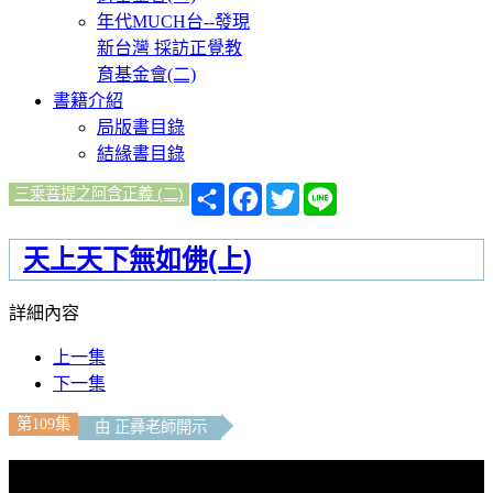
年代MUCH台--發現
新台灣 採訪正覺教
育基金會(二)
書籍介紹
局版書目錄
結緣書目錄
分
Facebook
Twitter
Line
三乘菩提之阿含正義 (二)
享
天上天下無如佛(上)
詳細內容
上一集
下一集
第109集
由 正彞老師開示