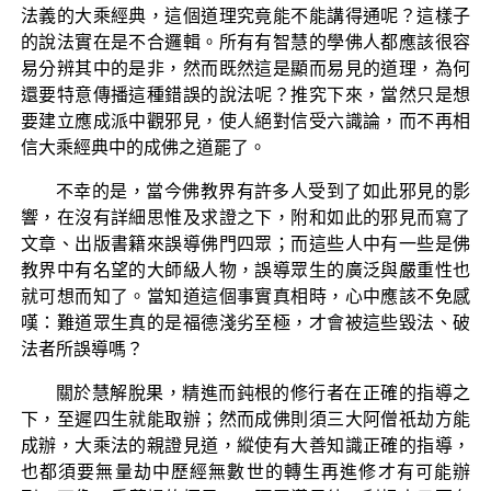
法義的大乘經典，這個道理究竟能不能講得通呢？這樣子
的說法實在是不合邏輯。所有有智慧的學佛人都應該很容
易分辨其中的是非，然而既然這是顯而易見的道理，為何
還要特意傳播這種錯誤的說法呢？推究下來，當然只是想
要建立應成派中觀邪見，使人絕對信受六識論，而不再相
信大乘經典中的成佛之道罷了。
不幸的是，當今佛教界有許多人受到了如此邪見的影
響，在沒有詳細思惟及求證之下，附和如此的邪見而寫了
文章、出版書籍來誤導佛門四眾；而這些人中有一些是佛
教界中有名望的大師級人物，誤導眾生的廣泛與嚴重性也
就可想而知了。當知道這個事實真相時，心中應該不免感
嘆：難道眾生真的是福德淺劣至極，才會被這些毀法、破
法者所誤導嗎？
關於慧解脫果，精進而鈍根的修行者在正確的指導之
下，至遲四生就能取辦；然而成佛則須三大阿僧祇劫方能
成辦，大乘法的親證見道，縱使有大善知識正確的指導，
也都須要無量劫中歷經無數世的轉生再進修才有可能辦