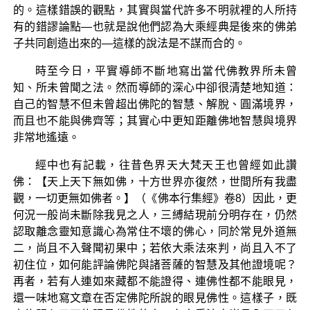
的。這樣錯誤的觀點，其實與當代許多不明就裡的人所持
有的錯謬論點—也就是說他們認為大乘經典是後來的佛弟
子共同創造出來的—這樣的說法是不謀而合的。
時至今日，平實導師不斷地寫出當代佛教界所未曾
知、所未曾聞之法。然而導師的深心中卻很清楚地知道：
自己的智慧不但未曾超出佛陀的智慧、解脫、圓滿境界，
而且也不能與佛齊等；其實心中更知距離佛地智慧與境界
非常地遙遠。
經中也有記載，往昔色界天大梵天王也曾經如此讚
佛：【天上天下無如佛，十方世界亦復然，世間所有我盡
觀，一切更無如佛者。】（《佛本行集經》卷8）因此，更
何況一般尚未斷除我見之人，三縛結現前分明存在，仍然
認取離念靈知意識心為常住不壞的佛心，同於常見外道無
二，尚且不入聲聞初果中；若依大乘法來判，尚且入不了
初住位，如何能評論佛陀與諸菩薩的智慧及其他證境呢？
再者，若有人連如來藏都不能證得、連佛性都不能眼見，
還一味地寫文章在否定佛陀所說的眼見佛性。這樣子，既