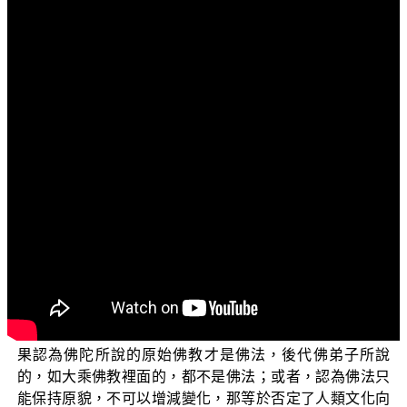
文字內容
各位電視機前的觀眾朋友以及菩薩們：阿彌陀佛！
今天我們繼續來探討「三乘菩提之阿含正義」(二)這個
單元，前面兩集我們為大家說明了三縛結不能斷除的原
因。依據世尊的開示，無法斷除三縛結的原因就是「不正
思惟、習近邪道及懈怠心」，由此永被三結所縛，輪轉生
死永無盡期。
現在這一集我們要來瞭解「天上天下無如佛」的道
理。我們都知道佛是三界至尊，三界之中沒有任何一個有
情能夠與佛比擬。在詳細說明這個道理之前，我們先來瞭
解一下，當今有些人對於這個事實與道理的一些錯誤認
知，首先有人是這樣說的：【再來，更重要的一點是：如
果認為佛陀所說的原始佛教才是佛法，後代佛弟子所說
的，如大乘佛教裡面的，都不是佛法；或者，認為佛法只
能保持原貌，不可以增減變化，那等於否定了人類文化向