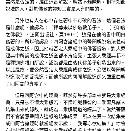
當然是否定的。經由這番解說，應該不難瞭解，抱持如此
說法的人，對於佛教的認知其實是大有問題的。
另外也有人在心中存在著牢不可破的看法，這個看法
是什麼呢？他認為：「釋尊未以佛道教弟子。」（《印度
之佛教》，正聞出版社，頁180。）這是在他的書中明白
寫著的。所以他認為：四阿含諸經中的聲聞解脫道法義就
是成佛之道，因此他就否定大乘經中的佛菩提道，對大乘
經典中所說的成佛之道全都不肯信受，主張大乘經典都不
是釋迦佛親口所說，認為都是由後代佛弟子創造出來的。
以此緣故，便公然否定大乘經典成佛之道，公然以聲聞解
脫道取代佛菩提道；而他所說的聲聞解脫道卻又嚴重曲解
了四阿含的真義了。
但是四阿含中的經典，既然有許多部本來就是大乘經
典，只是被不懂大乘般若、不懂唯識種智的二乘聖凡諸人
結集出來的緣故，就成為二乘解脫道的經典了。當然菩薩
們不會滿意聲聞人這樣的結集成果，所以在第一次結集完
成四阿含諸經時就當場表示說：「我等亦欲結集！」才會
有代代傳說的七葉窟外大乘諸經的千人大結集；這次結集