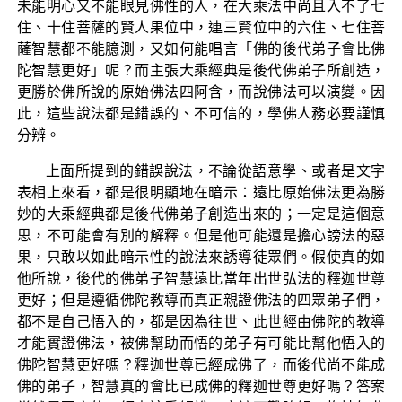
未能明心又不能眼見佛性的人，在大乘法中尚且入不了七
住、十住菩薩的賢人果位中，連三賢位中的六住、七住菩
薩智慧都不能臆測，又如何能唱言「佛的後代弟子會比佛
陀智慧更好」呢？而主張大乘經典是後代佛弟子所創造，
更勝於佛所說的原始佛法四阿含，而說佛法可以演變。因
此，這些說法都是錯誤的、不可信的，學佛人務必要謹慎
分辨。
上面所提到的錯誤說法，不論從語意學、或者是文字
表相上來看，都是很明顯地在暗示：遠比原始佛法更為勝
妙的大乘經典都是後代佛弟子創造出來的；一定是這個意
思，不可能會有別的解釋。但是他可能還是擔心謗法的惡
果，只敢以如此暗示性的說法來誘導徒眾們。假使真的如
他所說，後代的佛弟子智慧遠比當年出世弘法的釋迦世尊
更好；但是遵循佛陀教導而真正親證佛法的四眾弟子們，
都不是自己悟入的，都是因為往世、此世經由佛陀的教導
才能實證佛法，被佛幫助而悟的弟子有可能比幫他悟入的
佛陀智慧更好嗎？釋迦世尊已經成佛了，而後代尚不能成
佛的弟子，智慧真的會比已成佛的釋迦世尊更好嗎？答案