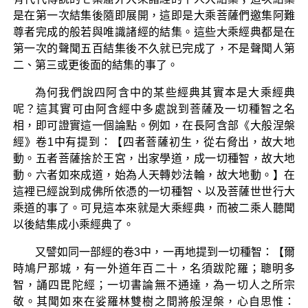
是在第一次結集後隨即展開，這即是大乘菩薩們邀集阿難
尊者完成的般若與唯識諸經的結集。這些大乘經典都是在
第一次的聲聞五百結集後不久就已完成了，不是聲聞人第
二、第三或更後面的結集的事了。
為何我們說四阿含中的某些經典其實本是大乘經典
呢？這其實可由阿含經中多處說到菩薩及一切種智之名
相，即可證實這一個論點。例如，在長阿含部《大般涅槃
經》卷1中有提到：【四者菩薩初生，從右脅出，故大地
動。五者菩薩捨於王宮，出家學道，成一切種智，故大地
動。六者如來成道，始為人天轉妙法輪，故大地動。】在
這裡已經說到成佛所依憑的一切種智、以及菩薩世世行大
乘道的事了。可見這本來就是大乘經典，而被二乘人聽聞
以後結集成小乘經典了。
又譬如同一部經的卷3中，一再地提到一切種智：【爾
時鳩尸那城，有一外道年百二十，名須跋陀羅；聰明多
智，誦四毘陀經；一切書論無不通達，為一切人之所宗
敬。其聞如來在娑羅林雙樹之間將般涅槃，心自思惟：