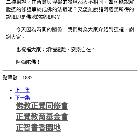
二種果證，在智慧與涅槃的證境都大不相同，如何能說解
脫道的修證等於成佛的法道呢？又怎能說諸阿羅漢所得的
證境即是佛地的證境呢？
今天因為時間的關係，我們就為大家介紹到這裡，謝
謝大家。
也祝福大家：煩惱遠離，安樂自在。
阿彌陀佛！
點擊數：1887
上一集
下一集
佛教正覺同修會
正覺教育基金會
正智書香園地