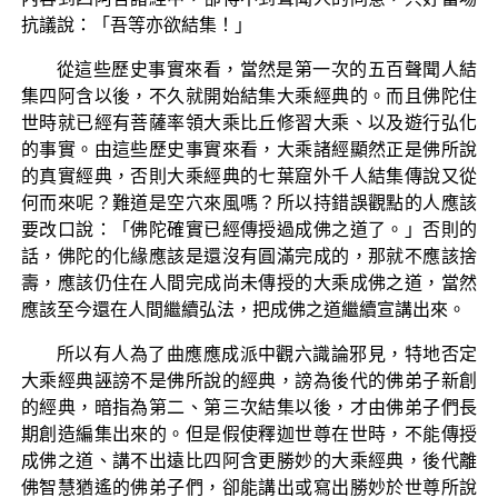
抗議說：「吾等亦欲結集！」
從這些歷史事實來看，當然是第一次的五百聲聞人結
集四阿含以後，不久就開始結集大乘經典的。而且佛陀住
世時就已經有菩薩率領大乘比丘修習大乘、以及遊行弘化
的事實。由這些歷史事實來看，大乘諸經顯然正是佛所說
的真實經典，否則大乘經典的七葉窟外千人結集傳說又從
何而來呢？難道是空穴來風嗎？所以持錯誤觀點的人應該
要改口說：「佛陀確實已經傳授過成佛之道了。」否則的
話，佛陀的化緣應該是還沒有圓滿完成的，那就不應該捨
壽，應該仍住在人間完成尚未傳授的大乘成佛之道，當然
應該至今還在人間繼續弘法，把成佛之道繼續宣講出來。
所以有人為了曲應應成派中觀六識論邪見，特地否定
大乘經典誣謗不是佛所說的經典，謗為後代的佛弟子新創
的經典，暗指為第二、第三次結集以後，才由佛弟子們長
期創造編集出來的。但是假使釋迦世尊在世時，不能傳授
成佛之道、講不出遠比四阿含更勝妙的大乘經典，後代離
佛智慧猶遙的佛弟子們，卻能講出或寫出勝妙於世尊所說