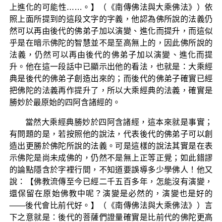
上進化的可能性……。】（《南傳佛法與大乘佛法》）依
照上面所提到的這段文字的字義，他認為佛所說的法義仍
然可以再由後代的佛弟子加以演變、進化而提升，而這似
乎是在暗示佛陀的智慧並不是至高無上的，因此佛所說的
法義，仍然可以再由後代的佛弟子加以演變、進化而提
升。他在這一段話中已顯示出他的看法，也就是：大乘經
典是後代的佛弟子創造出來的；而後代的佛弟子確實已經
把佛陀的法義再作提升了，所以大乘經典的法義，確實是
勝妙於最原始的四阿含諸經的。
當然大乘經典勝妙於四阿含諸經，這本來就是事實；
有問題的是，若按照他的說法，代表後代的佛弟子可以創
造出更勝於佛陀所說的法義。可是這樣的說法其實是在表
示佛陀是尚未成佛的，仍然不是無上正等正覺；如此錯謬
的論點隱含於字裡行間，不知道要誤導多少學佛人！他又
說：【佛教流傳至今已經二千五百多年，怎能沒有演變，
還保留在原始佛教中呢？演變是必然的，演變也是好的
——後代會比前代好。】（《南傳佛法與大乘佛法》）言
下之意就是：後代的菩薩們證量確實是比前代的佛陀更高