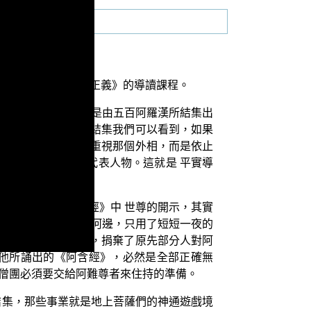
實導師的著作《阿含正義》的導讀課程。
結集；並且七葉窟內是由五百阿羅漢所結集出
婆師婆尊者。兩次的結集我們可以看到，如果
的菩薩們並重，並不重視那個外相，而是依止
更是在家菩薩僧的代表人物。這就是 平實導
教典。依照《楞嚴經》中 世尊的開示，其實
代，阿難從僧舍走到河邊，只用了短短一夜的
難已成就了俱解脫果，捐棄了原先部分人對阿
他所誦出的《阿含經》，必然是全部正確無
僧團必須要交給阿難尊者來住持的準備。
結集，那些事業就是地上菩薩們的神通遊戲境