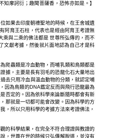
不知摩訶衍；趣聞菩薩香，恐怖亦如是。】
各位如果去印度朝禮聖地的時候，在王舍城遺
立有阿育王石柱，代表也是經由阿育王考證無
大乘與二乘的佛法都是 世尊所弘傳的，而不
了文獻考據，然後就片面地認為自己才是科
因為爬蟲類是冷血動物，而哺乳類和鳥類都是
的證據，主要是長有羽毛的恐龍化石大量地出
。過去只用冷血與溫血動物的分類，就認定哺
，因為鳥類的DNA鑑定反而與飛行恐龍最為
案是否定的。因為依科學來論斷隨時都會有新
的，那就是一切都可能會改變。因為科學的方
無我，所以只用科學的考據方法來考證佛法，
客觀的科學結果，在完全不符合理證與教證的
傳說，世尊在世的時候只弘傳解脫道，並沒有