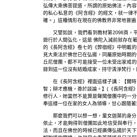
弘傳大乘佛菩提道，所謂的原始佛法，內容
的私心私意的《阿含經》的經文，就一律
確。」這種情形在現在的佛教界非常地普遍
又譬如說，我們看到教材第2098頁
遊行於人間弘化，這是 佛陀入滅前就存在
的《長阿含經》卷七的《弊宿經》中明載的
見大乘法於佛世已在弘揚，同屬原始時期的佛
丘尼僧團，都不可能接受一位未受出家戒的
錄到這一位沒有結婚成家、持守清淨梵行，
在《長阿含經》裡面這樣子講：【爾時
智；辯才應機，善於談論。】(《長阿含經
修行人，她當然不能算是聲聞僧團中的一分
奉這樣一位在家的女人為領導，甘心跟隨著
那麼我們可以想一想，童女迦葉的身分
依止，才能夠得到僧團如此地信受與奉行，
法，而且在佛世的時候已經廣傳弘揚於天下