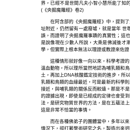
界，已經不是世間凡夫小智小慧所能了知
(《央掘魔羅經》卷2)
在阿含部的《央掘魔羅經》中，提到了
址附近，仍然留有一處廢墟，就是當年 世
誤，而證明了央掘魔羅事蹟的真實性；這也
是說像現在少數人所說，大乘是佛滅後才
學，但實際上根本無法以理證或教證來佐證
這種情形就好像一向以來，科學考證的
溫血動物，所以理所當然地認為哺乳類和鳥
土，再加上DNA核酸鑑定技術的進步，所
乳類和鳥類的血緣最近，可是最新的科學則
接近，與哺乳類的關係反而較遠。那是不是
的證據出現，即使是已經成的定律也會受到
法，是研究物質世界的方法，是在五蘊法上
這是非常不恰當的事情。
而在各種佛弟子的團體當中，多年以來
情況下，卻打著學術研究之名，製造出來迥