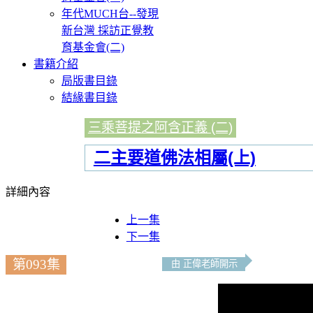
年代MUCH台--發現
新台灣 採訪正覺教
育基金會(二)
書籍介紹
局版書目錄
結緣書目錄
三乘菩提之阿含正義 (二)
二主要道佛法相屬(上)
詳細內容
上一集
下一集
第093集
由 正偉老師開示