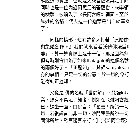
解脫道的實證。也就是大乘菩薩道具足了阿
同時也是一位內證阿羅漢的菩薩僧，來率領
的檢驗，被編入了《長阿含經》裡面。至於
族姓的名稱，代表這一位迦葉是出自於童
了。
同樣的情形，也有許多人打著「原始佛
與集體創作。那我們就來看看漢傳佛法當
尊」，算一算實際上是十一個，那是因為無
但有時則會省略了如來thatagato的
的兩個好了。「正遍知」，梵語samyaks
有的事相，具足一切的智慧，於一切的修行
能得到正遍知。
又像是 佛的名號「世間解」，梵語lo
業，無有不具足了知者。例如在《雜阿含經
已，退坐一面，白佛言：「瞿曇！所謂一切
切。若復說言此非一切，沙門瞿曇所說一切
聞佛所說，歡喜隨喜奉行。】(《雜阿含經》卷