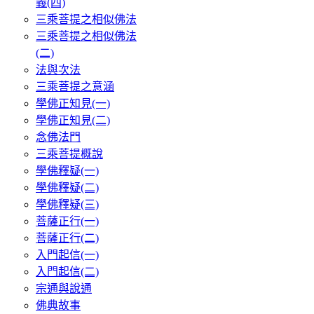
義(四)
三乘菩提之相似佛法
三乘菩提之相似佛法
(二)
法與次法
三乘菩提之意涵
學佛正知見(一)
學佛正知見(二)
念佛法門
三乘菩提概說
學佛釋疑(一)
學佛釋疑(二)
學佛釋疑(三)
菩薩正行(一)
菩薩正行(二)
入門起信(一)
入門起信(二)
宗通與說通
佛典故事