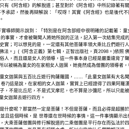
只有《阿含經》的解脫道；甚至對於《阿含經》中所記錄著有
不予承認，然後再辯解說：「哎呀！其實《阿含經》也是後代不
。
，平實導師開示說到：「特別是在阿含部經中很明確的記載著：童
著的事實，才會被聲聞人將她所說的正法，記入第一次結集完成
史實；可以想見的是，一定還有其他菩薩率領大乘比丘們遊行
法。」(《阿含正義》第七輯，正智出版社，頁2098。)依照
俗人，而且還是女人的領導，這一件事本身已經是嚴重違背了
所以被稱為童女的在家相女人迦葉，她竟然成為僧團的領導者，
童女迦葉與五百比丘遊行拘薩羅國，……「此童女迦葉有大名
》卷7)這是說，在家相的女人迦葉，實質上已經證得了四果阿羅
子，不是比丘尼，不是式叉摩尼，也不算是沙彌尼，所以只能
童女迦葉去遊行四方。
是什麼呢？那當然一定是菩薩！不但是菩薩，而且必得是超勝
並且這個時候，是 世尊還在世時候的事情。這一件事情顯示出
，大乘菩薩僧團與修行解脫道的二乘僧團是平行存在而弘法於