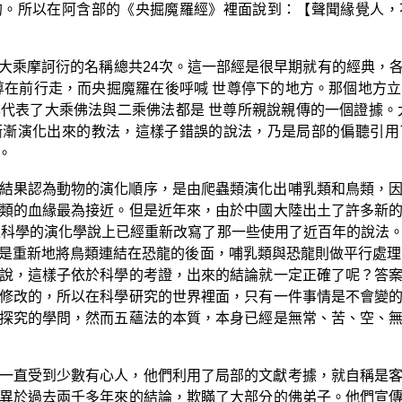
的。所以在阿含部的《央掘魔羅經》裡面說到：【聲聞緣覺人，
大乘摩訶衍的名稱總共24次。這一部經是很早期就有的經典，
尊在前行走，而央掘魔羅在後呼喊 世尊停下的地方。那個地方
代表了大乘佛法與二乘佛法都是 世尊所親說親傳的一個證據。
漸漸演化出來的教法，這樣子錯誤的說法，乃是局部的偏聽引用
。
結果認為動物的演化順序，是由爬蟲類演化出哺乳類和鳥類，
類的血緣最為接近。但是近年來，由於中國大陸出土了許多新
以科學的演化學說上已經重新改寫了那一些使用了近百年的說法
是重新地將鳥類連結在恐龍的後面，哺乳類與恐龍則做平行處理
說，這樣子依於科學的考證，出來的結論就一定正確了呢？答
修改的，所以在科學研究的世界裡面，只有一件事情是不會變
探究的學問，然而五蘊法的本質，本身已經是無常、苦、空、
一直受到少數有心人，他們利用了局部的文獻考據，就自稱是
異於過去兩千多年來的結論，欺瞞了大部分的佛弟子。他們宣