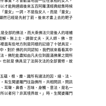
一件事實，才會歡喜地由一位在家相的女人，
所以才能夠通過後來五百阿羅漢經典結集時候
個「童女」一詞，不是指女人，而是「童女」
顯然已經是先射了箭，後來才畫上去的靶子
就是全部的佛法，而大乘佛法只是後人的增補
間解、無上士、調御丈夫、天人師、佛、世
》裡面有些地方則是同樣的記錄了十號具足，
當中，對於 佛的共同認知，我們就來看看其中
的種種法，佛陀能盡知由凡夫位到圓滿佛果之間所
，也就是 佛具足了法與次法的全部實修，故
界、五蘊、根、塵、識所有諸法的因、緣、法、
時，有生聞婆羅門往詣佛所，共相問訊，問訊
色、耳聲、鼻香、舌味、身觸、意法，是名一
。所以者何？非其境界故。」時，生聞婆羅門