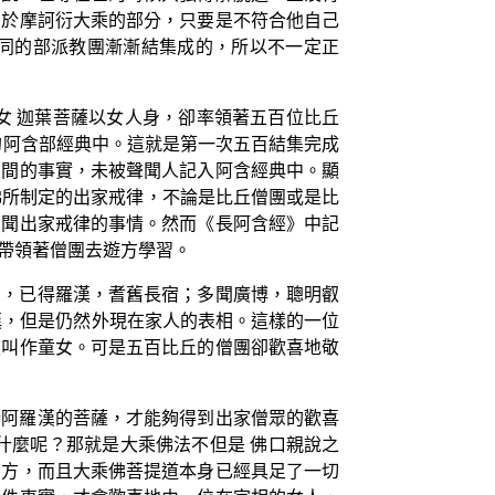
關於摩訶衍大乘的部分，只要是不符合他自己
同的部派教團漸漸結集成的，所以不一定正
女 迦葉菩薩以女人身，卻率領著五百位比丘
的阿含部經典中。這就是第一次五百結集完成
人間的事實，未被聲聞人記入阿含經典中。顯
 佛所制定的出家戒律，不論是比丘僧團或是比
聲聞出家戒律的事情。然而《長阿含經》中記
帶領著僧團去遊方學習。
聞，已得羅漢，耆舊長宿；多聞廣博，聰明叡
漢，但是仍然外現在家人的表相。這樣的一位
被叫作童女。可是五百比丘的僧團卻歡喜地敬
於阿羅漢的菩薩，才能夠得到出家僧眾的歡喜
什麼呢？那就是大乘佛法不但是 佛口親說之
四方，而且大乘佛菩提道本身已經具足了一切