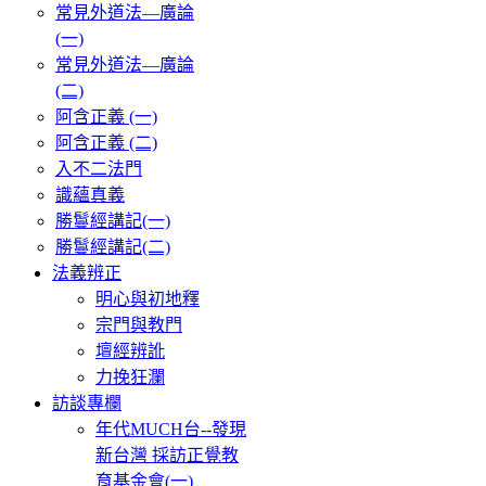
常見外道法—廣論
(一)
常見外道法—廣論
(二)
阿含正義 (一)
阿含正義 (二)
入不二法門
識蘊真義
勝鬘經講記(一)
勝鬘經講記(二)
法義辨正
明心與初地釋
宗門與教門
壇經辨訛
力挽狂瀾
訪談專欄
年代MUCH台--發現
新台灣 採訪正覺教
育基金會(一)