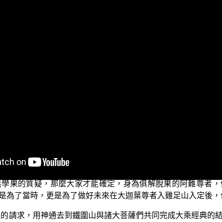
同修會為各位準備的「三乘菩提之阿含正義」，也就是本會 平
入滅之後，弟子們有兩次的結集，也就是七葉窟內與七葉窟外的
的結集則主要就是佛菩提道，當時帶頭的是由富樓那尊者以及
主，而修持大乘佛菩提道的行者，則是出家相的菩薩與在家相
薩他外現在家相，但一樣住於僧團之中，家財萬貫的 維摩詰居士
菩薩僧團與在家菩薩僧團並重的道理。
等覺位、地上的大菩薩們，也禮請了阿難尊者共同結集了大乘的
奉 世尊。因此在五百結集的前一個晚上，依著大迦葉尊者的交
才能夠由門縫中鑽入七葉窟內。這是為了讓五百阿羅漢確認阿
無學果的質疑，那麼大家才能確定，身為俱解脫果的阿難尊者，
是為了當時，更是為了做好未來在大迦葉尊者入雞足山入定後，
薩的請求，用神通去到鐵圍山與諸大菩薩們共同完成大乘經典的