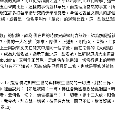
羅漢的實證，尚且更有超勝之處，所以出家的比丘們瞭解了這
五百聲聞比丘。這樣的事情並非罕見，而是理所當然的事實，
現在許多打著學術研究的佛學研究者，牽強地說童女迦葉的那
女族，或者是一位名字叫作「童女」的迦葉比丘。這一些說法就
教」的招牌，認為 佛在世的時候只說過阿含諸經，認為解脫道
中，佛的十大名號「如來、應供、正遍知、明行足、善逝、世
上士與調御丈夫在梵文中是同一個字彙，而在南傳的《大藏經
這個名號，成為九個名號。顯示了至少這一些名號，是解脫道與大乘道
ambuddha，又叫作正等覺，是說 佛陀能遍知一切修行道上
法無有不了知者。因為 佛陀已經具足二修，也就是專修與雜修
kavid，是指 佛陀知眾生世間與非眾生世間的一切法，對於三
》裡面說到：【如是我聞：一時，佛住舍衛國祇樹給孤獨園。
者，云何名一切？」佛告婆羅門：「一切者，謂十二入處，眼
，我今捨，別立餘一切者，彼但有言說，問已不知，增其疑惑
13)