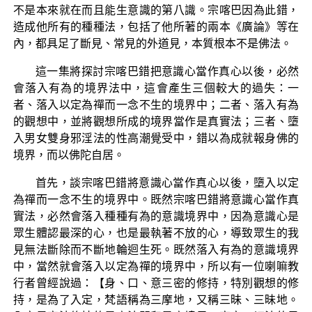
不是本來就在而且能生意識的第八識。宗喀巴因為此錯，
造成他所有的種種法，包括了他所著的兩本《廣論》等在
內，都具足了斷見、常見的外道見，本質根本不是佛法。
這一集將探討宗喀巴錯把意識心當作真心以後，必然
會落入有為的境界法中，這會產生三個較大的過失：一
者、落入以定為禪而一念不生的境界中；二者、落入有為
的觀想中，並將觀想所成的境界當作是真實法；三者、墮
入男女雙身邪淫法的性高潮覺受中，錯以為成就報身佛的
境界，而以佛陀自居。
首先，談宗喀巴錯將意識心當作真心以後，墮入以定
為禪而一念不生的境界中。既然宗喀巴錯將意識心當作真
實法，必然會落入種種有為的意識境界中，因為意識心是
眾生體認最深的心，也是最執著不放的心，導致眾生的我
見無法斷除而不斷地輪迴生死。既然落入有為的意識境界
中，當然就會落入以定為禪的境界中，所以有一位喇嘛教
行者曾經說過：【身、口、意三密的修持，特別觀想的修
持，是為了入定，梵語稱為三摩地，又稱三昧、三昧地。