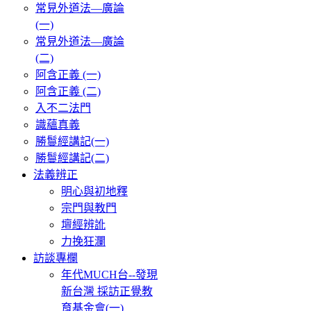
常見外道法—廣論
(一)
常見外道法—廣論
(二)
阿含正義 (一)
阿含正義 (二)
入不二法門
識蘊真義
勝鬘經講記(一)
勝鬘經講記(二)
法義辨正
明心與初地釋
宗門與教門
壇經辨訛
力挽狂瀾
訪談專欄
年代MUCH台--發現
新台灣 採訪正覺教
育基金會(一)