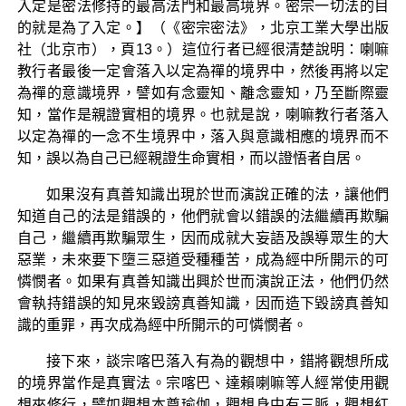
入定是密法修持的最高法門和最高境界。密宗一切法的目
的就是為了入定。】（《密宗密法》，北京工業大學出版
社（北京市），頁13。）這位行者已經很清楚說明：喇嘛
教行者最後一定會落入以定為禪的境界中，然後再將以定
為禪的意識境界，譬如有念靈知、離念靈知，乃至斷際靈
知，當作是親證實相的境界。也就是說，喇嘛教行者落入
以定為禪的一念不生境界中，落入與意識相應的境界而不
知，誤以為自己已經親證生命實相，而以證悟者自居。
如果沒有真善知識出現於世而演說正確的法，讓他們
知道自己的法是錯誤的，他們就會以錯誤的法繼續再欺騙
自己，繼續再欺騙眾生，因而成就大妄語及誤導眾生的大
惡業，未來要下墮三惡道受種種苦，成為經中所開示的可
憐憫者。如果有真善知識出興於世而演說正法，他們仍然
會執持錯誤的知見來毀謗真善知識，因而造下毀謗真善知
識的重罪，再次成為經中所開示的可憐憫者。
接下來，談宗喀巴落入有為的觀想中，錯將觀想所成
的境界當作是真實法。宗喀巴、達賴喇嘛等人經常使用觀
想來修行，譬如觀想本尊瑜伽，觀想身中有三脈，觀想紅