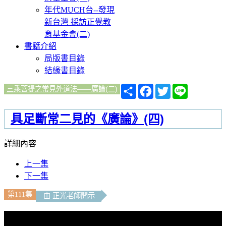
年代MUCH台--發現
新台灣 採訪正覺教
育基金會(二)
書籍介紹
局版書目錄
結緣書目錄
分
Facebook
Twitter
Line
三乘菩提之常見外道法——廣論(二)
享
具足斷常二見的《廣論》(四)
詳細內容
上一集
下一集
第111集
由 正光老師開示