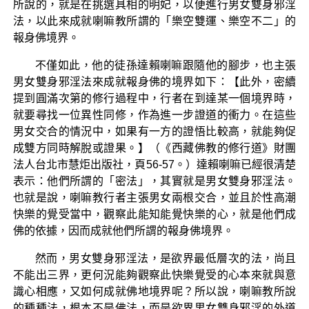
所說的，就是在挑選具相的明妃，以便進行男女雙身邪淫
法，以此來成就喇嘛教所謂的「樂空雙運、樂空不二」的
報身佛境界。
不僅如此，他的徒孫達賴喇嘛跟隨他的腳步，也主張
男女雙身邪淫法來成就報身佛的境界如下：【此外，密續
提到圓滿次第的修行過程中，行者在到達某一個境界時，
就要尋找一位異性同修，作為進一步證道的衝力。在這些
男女交合的情況中，如果有一方的證悟比較高，就能夠促
成雙方同時解脫或證果。】（《西藏佛教的修行道》財團
法人台北市慧炬出版社，頁56-57。）達賴喇嘛已經很清楚
表示：他們所謂的「密法」，其實就是男女雙身邪淫法。
也就是說，喇嘛教行者主張男女兩根交合，並且於性高潮
快樂的覺受當中，觀察此能知能覺快樂的心，就是他們成
佛的依據，因而成就他們所謂的報身佛境界。
然而，男女雙身邪淫法，是欲界最低層次的法，尚且
不能出三界，更何況能夠觀察此快樂覺受的心本來就與意
識心相應，又如何成就佛地境界呢？所以說，喇嘛教所說
的種種法，根本不是佛法，而是欲界男女雙身邪淫的外道