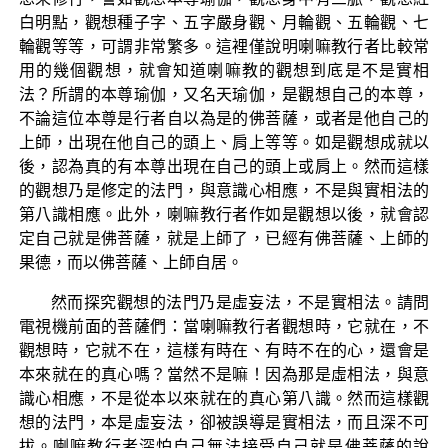
白明點，觀想種子字、五字嚴身觀、月輪觀、五輪觀、七
輪觀等等，可謂非常繁多。這裡僅說明喇嘛教行者比較常
用的幾個觀想，就會知道喇嘛教的觀想到底是不是實相
法？所謂的本尊瑜伽，又名天瑜伽，是觀想自己的本尊，
不論這位本尊是行者自以為是的佛菩薩，或者是他自己的
上師，出現在他自己的頭上、肩上等等。如是觀想成就以
後，認為真的有本尊出現在自己的頭上或肩上。然而這樣
的觀想乃是修定的法門，與意識心相應，不是與實相法的
第八識相應。此外，喇嘛教行者作如是觀想以後，就會認
定自己就是佛菩薩，就是上師了，已經有佛菩薩、上師的
果德，而以佛菩薩、上師自居。
然而探究觀想的法門乃是虛妄法，不是實相法。請問
電視機前面的菩薩們：當喇嘛教行者觀想時，它就在，不
觀想時，它就不在，這樣有時在、有時不在的心，還會是
本來就在的真心嗎？當然不是嘛！因為那是虛相法，與意
識心相應，不是從本以來就在的真心第八識。然而這樣觀
想的法門，本是虛妄法，卻被誤導是實相法，而且深不可
拔。喇嘛教行者深怕自己無法接受自己就是佛菩薩的說