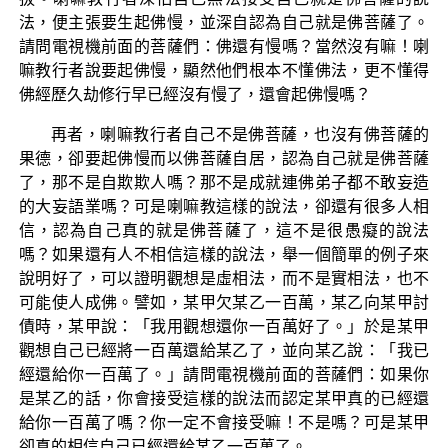
法，便主張要生起佛慢，並深自認為自己就是佛菩薩了。
請問電視機前面的菩薩們：佛還有慢嗎？當然沒有嘛！喇
嘛教行者說要起佛慢，顯然他們根本不懂佛法，更不懂得
佛經歷久劫修行早已經沒有慢了，還會起佛慢嗎？
再者，喇嘛教行者自己不是佛菩薩，也沒有佛菩薩的
果德，卻要起佛慢而以佛菩薩自居，認為自己就是佛菩薩
了，那不是自欺欺人嗎？那不是成就連佛弟子都不敢妄造
的大妄語業嗎？可是喇嘛教這樣的說法，卻還有很多人相
信，認為自己真的就是佛菩薩了，這不是很愚癡的說法
嗎？如果還有人不相信這樣的說法，舉一個簡單的例子來
說明好了，可以證明觀想是虛相法，而不是實相法，也不
可能使人成佛。譬如，某甲欠某乙一百萬，某乙向某甲討
債時，某甲說：「我用觀想還你一百萬好了。」於是某甲
觀想自己已經將一百萬還給某乙了，並向某乙說：「我已
經還給你一百萬了。」請問電視機前面的菩薩們：如果你
是某乙的話，你會接受這樣的說法而認定某甲真的已經還
給你一百萬了嗎？你一定不會接受嘛！不是嗎？可是某甲
卻真的相信自己已經還給某乙一百萬了。