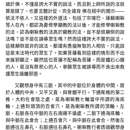
過於佛，不僅是誇大不實的說法，而且對上師所說的法就
算是錯了，也要言聽計從，完全違背 佛在經中的開示——
依法不依人。又這樣的外道法，包括了宗喀巴、達賴喇嘛
等人在內，都認為要修學顯教的法以後，才能修學喇嘛教
的法，認為喇嘛教的法高於顯教的法，豈不是很顛倒的說
法嗎？豈不是在誤導眾生嗎？然而這樣誇大不實的說法，
這樣顛倒是非的說法，都還有愚癡無智的人相信，只能說
這是末法時代的眾生了。如果菩薩看到這樣的情形而不出
來摧邪顯正，顯然這位菩薩不配稱為菩薩，而是鐵石心腸
的人，是沒有慈悲心的人，寧願眾生被誤導而不肯出來救
護眾生遠離邪道。
又觀想身中有三脈，其中的中脈位於身體的中間，居
於人體的中央，又平又直，與脊髓平行，下通尾椎的第二
椎，大約在會陰之處，是為喇嘛教七輪當中所謂的海底
輪，上通到頭頂的百會穴，是為喇嘛教所謂的頂輪。左
脈、右脈各在中脈的左右兩邊不遠處，二脈下通海底輪，
與中脈在此會合；上通百會穴，與中脈在此會合，然後左
脈通往左鼻孔，右脈通往右鼻孔。喇嘛教行者透過觀想身