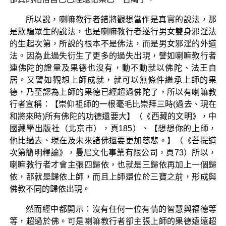
所以說，喇嘛教行者錯將觀想當作是真實的說法，那
是欺騙眾生的說法，也是喇嘛教行者遂行男女雙身邪淫法
的生起次第，所說的根本不是佛法，而是男女邪淫的外道
法。因為此過失衍生了更多的過失出現，譬如喇嘛教行者
連佛陀的證量及果德也沒有，動不動就以佛陀、法王自
居。又譬如觀想上師成就，就可以無條件繼承上師的果
德，乃至認為上師的果德已經超過佛陀了，所以有喇嘛教
行者宣稱：【崇仰祖師的一根毫毛比崇拜三時(過去、現在
和將來時)所有佛陀的功德還要大】（《西藏的文明》，中
國藏學出版社（北京市），頁185）、【想想你的上師，
他比過去、現在及未來諸佛還要更加慈悲。】（《菩提道
次第簡明釋論》，曼尼文化事業有限公司，頁73）所以，
喇嘛教行者才會主張四歸依，也就是三歸依再加上一個歸
依，那就是歸依上師，而且上師還位於三寶之前，形成與
佛教不同的歸依出現。
然而經中都開示：沒有任何一位有情的智慧與福德等
等，超過於佛。可是喇嘛教行者卻主張上師的果德遠遠超