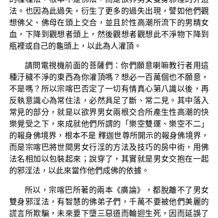
法。也因為此過失，衍生了更多的過失出現，譬如他們觀
想佛父、佛母在頭上交合，並且於性高潮所流下的男精女
血，下降到觀想者頭上，然後觀想者觀想此不淨物下降到
瓶裡或自己的龜頭上，以此為人灌頂。
請問電視機前面的菩薩們：你們願意喇嘛教行者用這
種汙穢不淨的東西為你灌頂嗎？想必一百萬個也不願意，
不是嗎？所以宗喀巴否定了一切有情真心第八識以後，再
反執意識心為常住法，必然具足了斷、常二見。其中落入
常見的部分，就是以欲界男女兩根交合所產生性高潮的快
樂覺受之下，來成就他們所謂的「樂空雙運、樂空不二」
的報身佛境界，根本不是 釋迦世尊所開示的報身佛境界，
而是宗喀巴將世間男女行淫的方法及技巧的房中術，用佛
法名相加以包裝起來；說穿了，其實就是男女交抱在一起
的邪淫法，以此來當作他們成佛的依據。
所以，宗喀巴所著的兩本《廣論》，都脫離不了男女
雙身邪淫法，有智慧的佛弟子們，千萬不要被他們美麗的
謊言所欺騙，未來要下墮三惡道而輪迴生死，因而延誤了