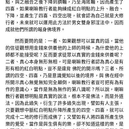
點，與之融合之後下降到臍輪，乃至海底輪，因而產生了
四喜。如果喇嘛教行者能夠練成紅白明點的上升、融合、
下降，並產生了四喜、四空出現，就會認為自己就是大修
行者，未來就可以運用此方法於男女雙身邪淫法中，因而
成就他們所謂的報身佛境界。
然而要問的是：一者、如果觀想可以當真的話，當他
的信徒觀想用金錢來供養他的上師的時候，為什麼他的上
師都不能接受呢？反而要求徒眾以真實的金錢來供養呢？
二者、真心本身無形無相，可是喇嘛教行者認為真心是有
形有相的紅白明點，豈不是違背 佛陀的開示嗎？三者、所
謂的四空、四喜，乃是意識覺知以後的境界，與 佛在經中
所開示真心無覺無知完全顛倒，喇嘛教行者豈可把有為有
作的意識心，當作是無為無作的第八識呢？所以說，喇嘛
教行者觀想明點是真實的說法，根本不是佛法，而是外道
法。因為此過失，衍生了許多過失出現，譬如有人主張，
只要觀想中脈紅白明點升降所產生的四空、四喜，就可以
完成十二地的修行而成佛了；又譬如有人將四喜所產生快
樂的覺受，當作是與生俱有的樂，卻不知道這樣的樂，是