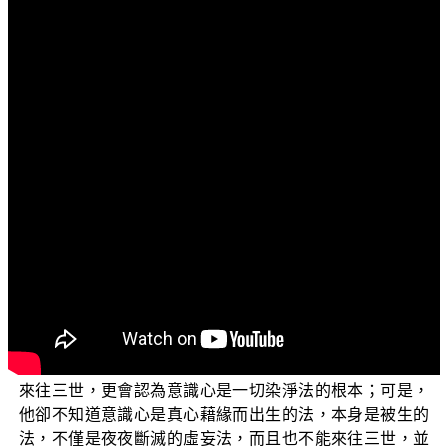
文字內容
各位電視機前面的菩薩們：阿彌陀佛！
歡迎收看正覺同修會所推出的電視弘法節目，這個系
列主題名為「三乘菩提之常見外道法——廣論」，談論到
喇嘛教格魯派的宗喀巴所著的兩本《廣論》——那就是
《菩提道次第廣論》、《密宗道次第廣論》。今天藉著這
個機會來談論宗喀巴的《廣論》背後所隱藏的真實內涵，
它不僅荒誕、離譜，完全違背了 世尊的開示，而且也不離
欲界最低層次的男女雙身邪淫法。
今天將繼續上一次的子題，那就是〈具足斷常二見的
廣論〉。上一集已談到宗喀巴否定了一切有情真心第八識
以後，必然會認定意識心就是真心，也會認定意識心能夠
來往三世，更會認為意識心是一切染淨法的根本；可是，
他卻不知道意識心是真心藉緣而出生的法，本身是被生的
法，不僅是夜夜斷滅的虛妄法，而且也不能來往三世，並