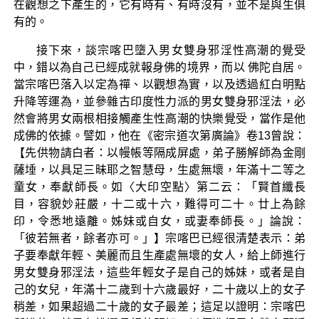
在觀想之下產生的，它有時有、有時沒有，並不是與生俱
有的。
接下來，談宗喀巴墮入男女雙身邪淫性高潮的覺受
中，錯以為自己已經成就報身佛的境界，而以 佛陀自居。
當宗喀巴落入以定為禪、以觀想為實，以及透過紅白明點
升降等運為，並參雜古印度性力派的男女雙身邪淫法，必
然會將男女兩根相接觸產生性高潮的快樂覺受，當作是他
成佛的依據。譬如，他在《密宗道次第廣論》卷13曾說：
【先供物請白者：以幔帳等隔成屏處，弟子勝解師為金剛
薩埵，以具足三昧耶之智慧母，生處無壞，年滿十二等之
童女，奉獻師長。如〈大印空點〉第二云：「賢首纖長
目，容貌妙莊嚴，十二或十六，難得可二十。廿上為餘
印，令悉地遠離。姊妹或自女，或妻奉師長。」論說：
「彼若無者，餘者亦可。」】宗喀巴已經很清楚表示：弟
子要奉獻年輕、美麗而且生產處無壞的女人，給上師進行
男女雙身邪淫法，這些年輕女子是自己的姊妹，或者是自
己的女兒，年滿十二歲到十六歲最好，二十歲以上的女子
稍差，如果超過二十歲的女子最差；這足以證明：宗喀巴