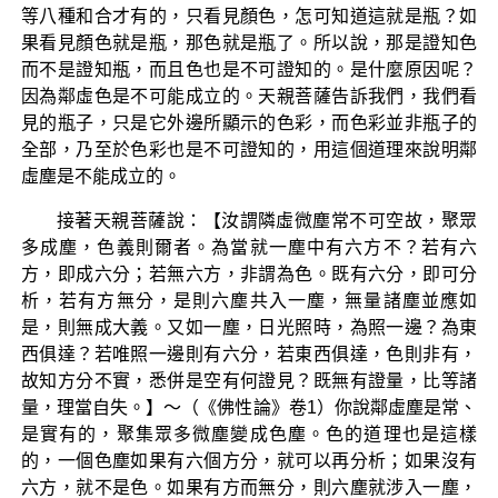
等八種和合才有的，只看見顏色，怎可知道這就是瓶？如
果看見顏色就是瓶，那色就是瓶了。所以說，那是證知色
而不是證知瓶，而且色也是不可證知的。是什麼原因呢？
因為鄰虛色是不可能成立的。天親菩薩告訴我們，我們看
見的瓶子，只是它外邊所顯示的色彩，而色彩並非瓶子的
全部，乃至於色彩也是不可證知的，用這個道理來說明鄰
虛塵是不能成立的。
接著天親菩薩說：【汝謂隣虛微塵常不可空故，聚眾
多成塵，色義則爾者。為當就一塵中有六方不？若有六
方，即成六分；若無六方，非謂為色。既有六分，即可分
析，若有方無分，是則六塵共入一塵，無量諸塵並應如
是，則無成大義。又如一塵，日光照時，為照一邊？為東
西俱達？若唯照一邊則有六分，若東西俱達，色則非有，
故知方分不實，悉併是空有何證見？既無有證量，比等諸
量，理當自失。】～（《佛性論》卷1）你說鄰虛塵是常、
是實有的，聚集眾多微塵變成色塵。色的道理也是這樣
的，一個色塵如果有六個方分，就可以再分析；如果沒有
六方，就不是色。如果有方而無分，則六塵就涉入一塵，