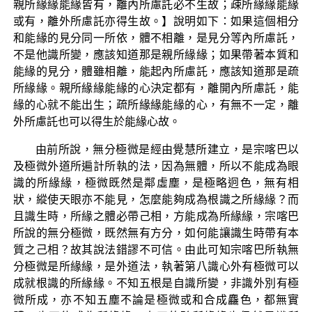
親所緣緣能緣皆有，離內所慮託必不生故；疎所緣緣能緣
或有，離外所慮託亦得生故。】說明如下：如果這個相分
和能緣的見分同一所依，體不相離，是見分等內所慮託，
不是他識所變，應該知道那是親所緣緣；如果帶著本質和
能緣的見分，體雖相離，能起內所慮託，應該知道那是疏
所緣緣。親所緣緣能緣的心決定都有，離開內所慮託，能
緣的心就不能出生；疏所緣緣能緣的心，有無不一定，離
外所慮託也可以得生於能緣心故。
由前所說，無分極微是經由覺慧所建立，是宗喀巴以
及極微外道所遍計所執的法，因為無體，所以不能成為眼
識的所緣緣，極微既然是鄰虛塵，是極略迥色，無有相
狀，縱使天眼亦不能見，怎麼能夠成為根識之所緣緣？而
且識生時，所緣之體必帶己相，方能成為所緣緣，宗喀巴
所說的無分極微，既然無有方分，如何能讓識生時帶有本
質之己相？故其說法錯謬不可信。由此可知宗喀巴所執無
分極微是所緣緣，是外道法，執著第八識心外有極微可以
成就根識的所緣緣。不知五根是自識所變，非識外別有極
微所成，亦不知五塵不論是極微或和合成麤色，都無實