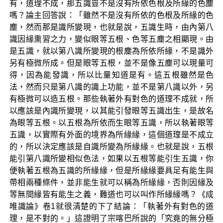
有，道理不成，那五識豈不是沒有所依色根及所緣的色塵
嗎？論主回答說：「雖然不是沒有所依的色根及所緣的色
塵，然而那是識所變現，也就是說，五識生時，由內第八
識因緣熏習之力，變似眼等五根、色等五塵之相顯現。由
是五識，就以第八識所變現的根塵為所依所緣，不是識外
另有極微所成。但是眼等五根，並不是像五塵可以現量可
得，因為能發識，所以比量知道是有。這五根雖然是色
法，然而只是第八識的識上功能，並不是第八識以外，另
有極微可以造五根。那些執著外有對色的道理不成就，所
以應該是內識所變現，以其能引發眼等五識出生，是故名
為眼等五根。以五根為所依而生眼等五識，所以執著眼等
五識，以實際有外面的境界為所緣緣，這個道理是不成立
的，所以決定應該是自識所變為所緣緣。也就是說，五根
能引第八識所變相似色法，如果以五根等能引生五識，你
便執著五根為五識的所緣緣，但是所緣緣要具足有能生與
帶相兩種條件，並非能生就可以稱為所緣緣，否則因緣及
等無間緣皆有能生之義，難道也可以叫作所緣緣嗎？《成
唯識論》卷1就很清楚的下了結論：「執著外有對色的道
理，是不對的。」這證明了宗喀巴所說的「究竟的無分極