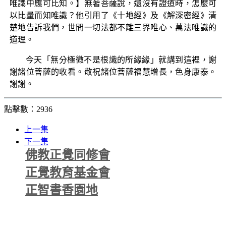
唯識中應可比知。】無著菩薩說，還沒有證道時，怎麼可
以比量而知唯識？他引用了《十地經》及《解深密經》清
楚地告訴我們，世間一切法都不離三界唯心、萬法唯識的
道理。
今天「無分極微不是根識的所緣緣」就講到這裡，謝
謝諸位菩薩的收看。敬祝諸位菩薩福慧增長，色身康泰。
謝謝。
點擊數：2936
上一集
下一集
佛教正覺同修會
正覺教育基金會
正智書香園地