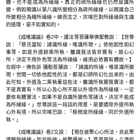
體，也不能成為所緣緣。真正的疏所緣緣也仍然是識所
變，例如眼識以第八識所變相分為疏所緣緣，以眼識自己
所變相分為親所緣緣。總而言之，宗喀巴對所緣緣與生識
的道理，是不如實知的。
《成唯識論》卷2中，護法等菩薩舉佛聖教說：【世尊
說：「慈氏當知：諸識所緣，唯識所現。」依他起性如幻
事等，如是外道餘乘所執，離識我法皆非實有，故心心
所，決定不用外色等法為所緣緣，緣用必依實有體故。】
在經中，佛告訴 彌勒菩薩說：「諸識的所緣，唯是識所變
現，世間一切依他起性的法，都是幻師所幻化出來的。由
此可知，外道及二乘執著這些法，離識所執實我實法，都
不是真實有。所以心及心所不是以外境作為所緣緣，一定
要依有體實法，如果不是自識所變色等諸法，決定不能成
為所緣緣。」世尊說這一段話的用意，是要遣除外道所執
心外有境，所以宗喀巴說：「極微是所緣緣，同於外道所
執。」
《成唯識論》卷2又說：【現在彼聚心心所法，非此聚
識親所緣緣，如非所緣，他聚攝故。】意思是說，八識的