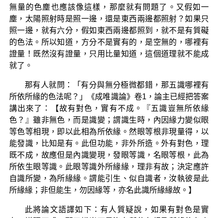
無量的色塵也應該像這樣，那麼就有問題了。又假如一
塵，太陽照射時是照一邊，還是東西兩邊都照射？如果只
照一邊，就有六分，假如東西兩邊都照到，就不是有質礙
的色法。所以知道，方分不是實有的，是空無的，哪裡有
證量！既然沒有證量，只用比量知道，這個道理就不能成
就了。
那有人就問：「有分與無分極微都錯，那五識哪裡有
所依所緣的色法呢？」《成唯識論》卷1，論主已經把答案
講出來了：【故有對色，實有不成。『五識豈無所依緣
色？』雖非無色，而是識變；謂識生時，內因緣力變似眼
等色等相現，即以此相為所依緣。然眼等根非現量得，以
能發識，比知是有。此但功能，非外所造。外有對色，理
既不成，故應但是內識變現，發眼等識，名眼等根，此為
所依生眼等識。此眼等識外所緣緣，理非有故；決定應許
自識所變，為所緣緣。謂能引生、似自識者，汝執彼是此
所緣緣；非但能生，勿因緣等，亦名此識所緣緣故。】
此將論文語譯如下：有人質疑說，如果有對色是實