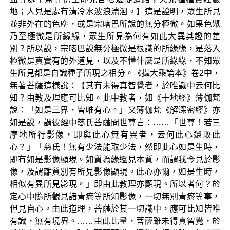
地；人見是處有清冷水波浪湍洄。】這是證明，眾生所見
並非外在的色塵，或是宗喀巴所說的無分極微。如果色聚
乃至極微是所緣緣，眾生所見為何有如此大異其趣的差
別？所以說，宗喀巴說無分極微是根識的所緣緣，是落入
極微是真實有的外道見，以及不懂什麼是所緣緣，不知眾
生所見都是自識種子所現之相分。《攝大乘論本》卷2中，
無著菩薩這樣說：【其有未得真智覺者，於唯識中云何比
知？由教及理應可比知。此中教者，如《十地經》薄伽梵
說：「如是三界，皆唯有心。」又薄伽梵《解深密經》亦
如是說，謂彼經中慈氏菩薩問世尊言：……「世尊！若三
摩地所行影像，即與此心無有異者，云何此心還取此
心？」「慈氏！無有少法能取少法，然即此心如是生時，
即有如是影像顯現。如質為緣還見本質，而謂我今見於影
像，及謂離質別有所見影像顯現。此心亦爾，如是生時，
相似有異所見影現。」即由此教理亦顯現。所以者何？於
定心中隨所觀見諸青瘀等所知影像，一切無別青瘀等事，
但見自心。由此道理，菩薩於其一切識中，應可比知皆唯
有識，無有境界。……由此比量，菩薩雖未得真智覺，於