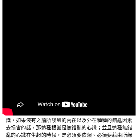
文字內容
各位菩薩：阿彌陀佛！
歡迎收看正覺教團弘法節目，今天我要講的主題是
「常見外道法——廣論」(二)，第二講：「無分極微不是根
識的所緣緣」。
在第一講中，我們已經破斥宗喀巴所說一一極微皆是
根識之因，接著他在《廣論》第438頁又說：【又許彼是
微塵究竟，故許無分極微是所緣緣。是故根識，若無前說
內外亂源之所損害，許為無亂，許於名言是所緣緣，與經
部同。】～（《菩提道次第廣論》卷19）他的意思是說，
這些極微是微塵當中最究竟的，沒有辦法再去分析，也沒
有方位，這就是無分極微。它是根識的所緣緣，所以根與
識，如果沒有之前所談到的內在以及外在種種的錯亂因素
去損害的話，那這種根識是無錯亂的心識；並且這種無錯
亂的心識在生起的時候，是必須要依賴、必須要藉由所緣