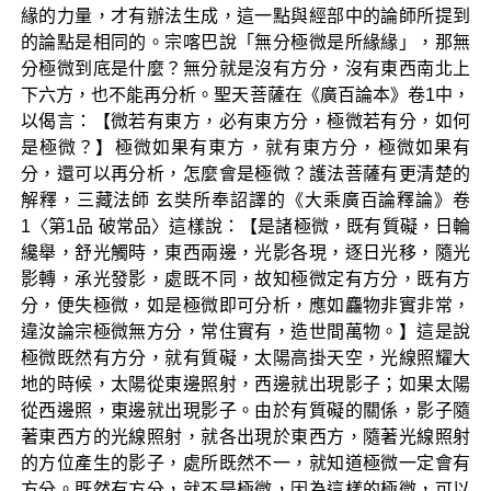
緣的力量，才有辦法生成，這一點與經部中的論師所提到
的論點是相同的。宗喀巴說「無分極微是所緣緣」，那無
分極微到底是什麼？無分就是沒有方分，沒有東西南北上
下六方，也不能再分析。聖天菩薩在《廣百論本》卷1中，
以偈言：【微若有東方，必有東方分，極微若有分，如何
是極微？】極微如果有東方，就有東方分，極微如果有
分，還可以再分析，怎麼會是極微？護法菩薩有更清楚的
解釋，三藏法師 玄奘所奉詔譯的《大乘廣百論釋論》卷
1〈第1品 破常品〉這樣說：【是諸極微，既有質礙，日輪
纔舉，舒光觸時，東西兩邊，光影各現，逐日光移，隨光
影轉，承光發影，處既不同，故知極微定有方分，既有方
分，便失極微，如是極微即可分析，應如麤物非實非常，
違汝論宗極微無方分，常住實有，造世間萬物。】這是說
極微既然有方分，就有質礙，太陽高掛天空，光線照耀大
地的時候，太陽從東邊照射，西邊就出現影子；如果太陽
從西邊照，東邊就出現影子。由於有質礙的關係，影子隨
著東西方的光線照射，就各出現於東西方，隨著光線照射
的方位產生的影子，處所既然不一，就知道極微一定會有
方分。既然有方分，就不是極微，因為這樣的極微，可以