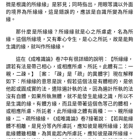
微是根識的所緣緣」是邪見；同時指出，用眼等識以外面
的境界為所緣緣，這是錯誤的，應該是自識所變為所緣
緣。
那什麼是所緣緣？所緣緣就是心之所慮處，名為所
緣。這個所緣境，又有牽心令生，是心之所託，故是能夠
生識的緣，就叫作所緣緣。
這在《成唯識論》卷7中有很詳細的說明：【所緣緣，
謂若有法是帶己相心，或相應所慮、所託。此體有二：一
親，二疎。】［案：「疎」是「疏」的異體字］現在解釋
如下：所緣緣的意思是說，假若這個法是有體相的，是依
他起或圓成實的法，遣除遍計執的法，因為遍計所執的法
沒有自體，如果所執無體，就不能發生能緣之識，所以不
是生識的緣。有體方緣，而且是帶著這個色等己的體相，
或相應所慮、所託者，此所緣緣之體有兩種：一、親所緣
緣，二、疏所緣緣。《成唯識論》卷7接著說：【若與能緣
體不相離，是見分等內所慮託，應知彼是親所緣緣；若與
能緣體雖相離，為質能起內所慮託，應知彼是疎所緣緣。