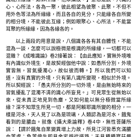
心、心所法，各為一聚，彼此相望為彼聚、此聚，不但不
用外色等法為所緣緣，而且各自的見分，只能緣各自所變
的相分境，不能彼此互緣；例如眼聚心、心所法，不能當
耳聚的所緣緣，因為各緣各的。
以上兩段的用意是說，八個識各各有其自體性，不能
混為一談，怎麼可以說極微是根識的所緣緣，一切都可以
混雜？《成唯識論》卷2接著說：【由此應知，實無外境唯
有內識似外境生，是故契經伽他中說：如愚所分別，外境
實皆無，習氣擾濁心，故似彼而轉。】所以我們可以知
道，沒有真實的外境，只有第八識所變現，相似於外境。
所以契經說：「愚夫所分別的一切外境，是由無始時來的
習氣擾亂了混濁不清的識心所妄見。」可見眾生從無始以
來，從未真正地見到色塵，又如何能以無分極微當所緣
緣？深不知眾生所見一切，都是阿賴耶識所變的相分，一
樣是河水，天人見了以為是琉璃，人類認為是河水，餓鬼
看到的是膿血。就像《攝大乘論釋》卷4中，無性菩薩所
說：【謂於餓鬼自業變異增上力故，所見江河皆悉充滿膿
血等處；魚等傍生即見舍宅遊從道路；天見種種寶莊嚴