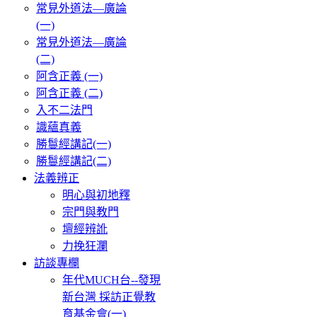
常見外道法—廣論
(一)
常見外道法—廣論
(二)
阿含正義 (一)
阿含正義 (二)
入不二法門
識蘊真義
勝鬘經講記(一)
勝鬘經講記(二)
法義辨正
明心與初地釋
宗門與教門
壇經辨訛
力挽狂瀾
訪談專欄
年代MUCH台--發現
新台灣 採訪正覺教
育基金會(一)