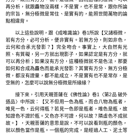
再分析，就跟麤物沒兩樣，不是實，也不是常，跟你所論
的宗旨，無分極微是常住、是實有的，能照世間萬物的論
點相違背。
以上這些說明，跟《成唯識論》卷1所說【又諸極微，
若有方分，必可分析，便非實有。若無方分，則如非色，
云何和合承光發影？】完全吻合。事實上，大自然有光
照、有質礙，另一方就出現影子，如果認定是有方分，就
可以再分析；如果沒有方分，這種極微就不是色法，那要
如何和合成為麤色而能承光發影？其實有方分、無方分極
微，都沒有證量，都不能成立，不是實有也不是常存，是
空無的，怎麼可以說無分極微是所緣緣？
接下來，引用天親菩薩在《佛性論》卷1〈第2品 破外
道品〉中所說：【又不但用一色為瓶，而合八物為瓶者，
唯見一色，云何得瓶？若見一色即是瓶者，唯色是瓶，故
知證色不證於瓶。又色亦不可證，何以故？隣虛色不成就
故。】，天親菩薩的意思是說，不可以說看到瓶的顏色，
就以顏色當作是瓶。一個瓶的完成，是經過人工、泥土等