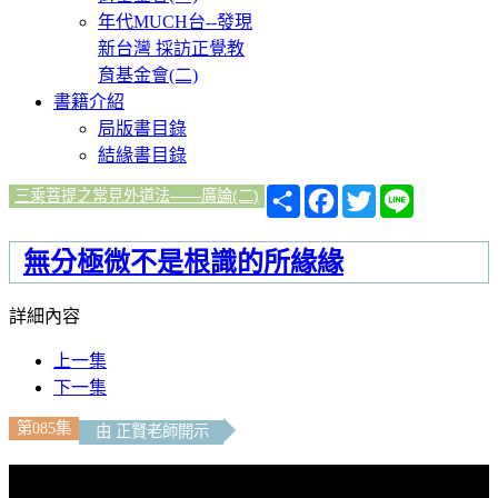
年代MUCH台--發現
新台灣 採訪正覺教
育基金會(二)
書籍介紹
局版書目錄
結緣書目錄
分
Facebook
Twitter
Line
三乘菩提之常見外道法——廣論(二)
享
無分極微不是根識的所緣緣
詳細內容
上一集
下一集
第085集
由 正賢老師開示