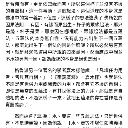
是暫時而有，更是依眾緣而有，所以這個杯子並沒有不壞
的自體相，這一件事情、這個想法、這個道理的本身就是
佛法中的第一義諦。但是，這樣子的想法違背了 佛所說的
因果法則──有因、有緣而果出生。杯子的眾緣起法，那只
是緣，杯子是果，那麼因在哪裡呢？眾緣起法都是五蘊
法，五蘊法的本身無自性，沒有能力去出生下一個五蘊
法，那麼能出生下一個法的因是什麼呢？所以必然另有其
因，就是薩迦派道果中所說的如來藏因。然而應成中觀並
不承認另有一因，認為緣起的本身是緣也是因。
格魯派另一位著名的學者嘉木樣他說：「凡堪任力用
者，皆具其自相。」（《宗義廣釋》，嘉木樣）也就是法
不論是有世俗力用或勝義的力用，都會有它不壞的自相；
即使是無常的五蘊法，有其世俗法上的力用，那就是有自
體相的法，不過這樣子一來，就把五蘊法的存在當作是真
實勝義諦了。
然而達倉巴認為︰水、壺這一些五蘊之法，只是世俗
有，不是勝義諦，因為他說：【水、壺等不堪任如勝義境