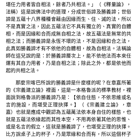
堪任力用者皆自相法，餘者乃共相法。」（《釋量論》，
法稱）這是說佛法中的道理，分成世俗諦及勝義諦；世俗
諦是五蘊十八界種種會藉由因緣而生、住、滅的法，所以
不是真實之法，因此五蘊法它不具有獨立的、真實的自體
相，而是因緣和合而成無自相之法，故五蘊法是無常的共
相之法；而勝義諦是永恆不壞的法，不是因緣和合之法，
此真如勝義諦才有不依他的自體相，故為自相法。法稱論
師在這兒說的是：於勝義諦層次上，能不依他法而本來任
運有其自力用者，乃是自相之法；除此之外，都是依他而
起的共相之法。
那麼宗喀巴所說的勝義諦是什麼樣的呢？在章嘉所著
的《宗義建立論》裡面，這是一本格魯派的標準教材，裡
面說到格魯派的勝義諦乃是：【依自住態，不依思維或名
言的施設，而堪受正理抉擇。】（《宗義建立論》，章
嘉）也就是應成中觀認為五蘊萬法依本身自住的樣態，也
就是五蘊法依緣起而其性本空，不用再依著其他的思惟、
或是名言的假立，這就是勝義諦了，也堪受正理的抉擇。
比方說桌子上的杯子，乃是眾緣和合而有，所以這個杯子