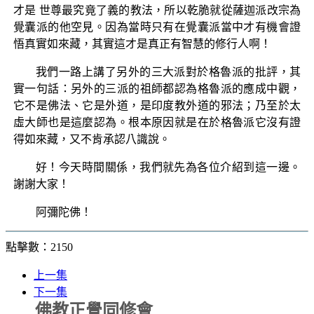
才是 世尊最究竟了義的教法，所以乾脆就從薩迦派改宗為
覺囊派的他空見。因為當時只有在覺囊派當中才有機會證
悟真實如來藏，其實這才是真正有智慧的修行人啊！
我們一路上講了另外的三大派對於格魯派的批評，其
實一句話：另外的三派的祖師都認為格魯派的應成中觀，
它不是佛法、它是外道，是印度教外道的邪法；乃至於太
虛大師也是這麼認為。根本原因就是在於格魯派它沒有證
得如來藏，又不肯承認八識說。
好！今天時間關係，我們就先為各位介紹到這一邊。
謝謝大家！
阿彌陀佛！
點擊數：2150
上一集
下一集
佛教正覺同修會