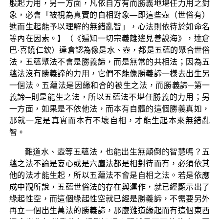
般起力用，另一方面，凡依自方有而勝義地堪任力用之對
象，必會「被視為真實的自相對象—即這些壺（世俗有）
進而生起能予以理解的無錯亂智」，心法則依待於如命名
等內在因素。】（《遍知一切宗義離邊見善說海》，達倉
巴·喜饒仁欽）達倉認為像是水、壺，都是五蘊的聚合世俗
法，五蘊聚法不會是勝義諦，而是無常的共相法；因為五
蘊法沒有勝義諦的力用，它們不能像勝義諦一樣去出生另
一個法。五蘊法是因緣和合的被生之法，而勝義諦─第一
義諦─則是能生之法，所以五蘊法不堪任勝義的力用；另
一方面，如果是不依他法，而本有自體的這個勝義真如，
那就一定是真實而本有不壞自相，才能生起本來無錯亂
智。
難道水、壺等五蘊法，也能出生無顛倒的智慧嗎？五
蘊之法不論是妄心或是六塵法都是相對待而有，必須依其
他的法才能生起，所以五蘊法不會是自相之法。若是依應
成中觀所說，五蘊世俗法的存在與運作，就已經顯示出了
緣起性空，而這個緣起性空就已經是勝義諦，不需要另外
再立一個出生萬法的勝義諦，那麼難道緣起而有這個東西