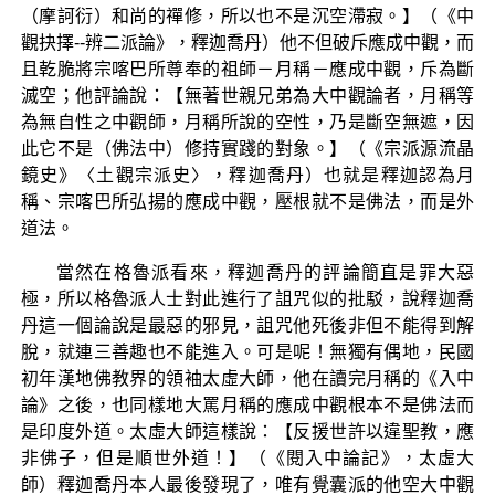
（摩訶衍）和尚的禪修，所以也不是沉空滯寂。】（《中
觀抉擇--辨二派論》，釋迦喬丹）他不但破斥應成中觀，而
且乾脆將宗喀巴所尊奉的祖師－月稱－應成中觀，斥為斷
滅空；他評論說：【無著世親兄弟為大中觀論者，月稱等
為無自性之中觀師，月稱所說的空性，乃是斷空無遮，因
此它不是（佛法中）修持實踐的對象。】（《宗派源流晶
鏡史》〈土觀宗派史〉，釋迦喬丹）也就是釋迦認為月
稱、宗喀巴所弘揚的應成中觀，壓根就不是佛法，而是外
道法。
當然在格魯派看來，釋迦喬丹的評論簡直是罪大惡
極，所以格魯派人士對此進行了詛咒似的批駁，說釋迦喬
丹這一個論說是最惡的邪見，詛咒他死後非但不能得到解
脫，就連三善趣也不能進入。可是呢！無獨有偶地，民國
初年漢地佛教界的領袖太虛大師，他在讀完月稱的《入中
論》之後，也同樣地大罵月稱的應成中觀根本不是佛法而
是印度外道。太虛大師這樣說：【反援世許以違聖教，應
非佛子，但是順世外道！】（《閱入中論記》，太虛大
師）釋迦喬丹本人最後發現了，唯有覺囊派的他空大中觀