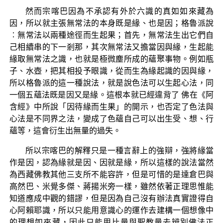
然而宗喀巴因為不承認有外於六識的真如如來藏為
因，所以就主張無常法的本身既是緣、也是因；格魯派說
︰無常法以兩種途徑而生起果；首先，無常法生出它們自
己相續串的下一剎那，其次無常法又擔當因與緣，生起能
緣取無常法之識，也就是極微塵所成的蘊聚事物。例如瓶
子、水壺，把其相投予眼識，從而生為緣起識的因與緣，
所以格魯派的這一種說法，就是說色法可以生起心法，同
一個五蘊法既是因又是緣。這根本就已經違背了 佛在《阿
含經》中所說「因待緣而生果」的開示，也否定了色法與
心法是不同界之法，變成了色蘊自己可以出生受、想、行
蘊等，這會衍生出無量的過失。
所以宗喀巴的解釋只是一種言辭上的強辯，強將緣當
作是因，認為緣就是因、因就是緣，所以這樣的說法當然
為西藏佛教其他三支所不能容許，但是可惜的是達倉巴與
高然巴、米覺多傑、蔣揚米旁一樣，雖然依著正理思惟能
知道應成中觀的錯謬，但是因為自己沒有辦法真實證得自
心阿賴耶識，所以只能用意識心的運作去建構一個想像中
的理想如來藏，因此只能用比量與聖教量去辨別佛法正