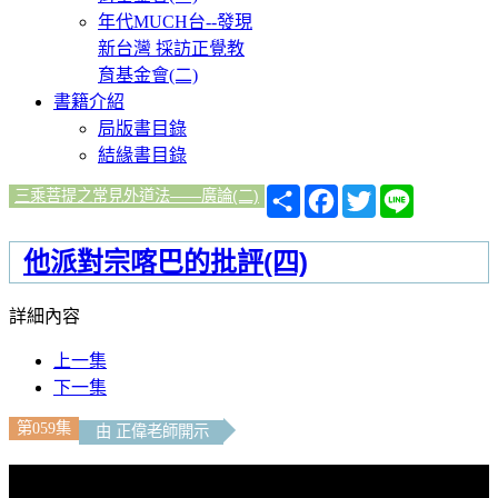
年代MUCH台--發現
新台灣 採訪正覺教
育基金會(二)
書籍介紹
局版書目錄
結緣書目錄
分
Facebook
Twitter
Line
三乘菩提之常見外道法——廣論(二)
享
他派對宗喀巴的批評(四)
詳細內容
上一集
下一集
第059集
由 正偉老師開示