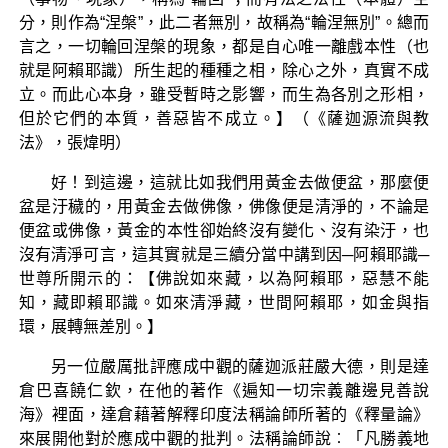
分，則作為“涅槃”，此二者無別，故稱為“輪涅無別”。總而
言之，一切輪回涅槃的現象，都是自心唯一離戲本性（也
就是阿賴耶識）所生起的種種之相，除心之外，真實不成
立。而此心本身，雖受暫時之影響，而生為各別之形相，
但於它們的本質，善惡皆不成立。】（《薩迦源流與教
法》，張煒明）
好！到這邊，這就比如我們用黃金去做便盆，那麼便
盆是汙穢的，用黃金去做佛像，佛像便是清淨的，不論是
便盆或佛像，黃金的本性卻始終沒有變化、沒有染汙，也
沒有清淨可言，這其實就是三續分當中講到因─阿賴耶識─
世尊所開示的：【佛說如來藏，以為阿賴耶，惡慧不能
知，藏即賴耶識。如來清淨藏，世間阿賴耶，如金與指
環，展轉無差別。】
另一位嚴厲批評應成中觀的薩迦派莊嚴大德，則是達
倉巴喜饒仁欽，在他的著作《遍知一切宗義離邊見善說
海》裡面，達倉藉著解釋印度法稱論師所著的《釋量論》
來展開他對於應成中觀的批判。法稱論師說︰「凡勝義地