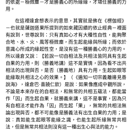
的依處－極微塵－才是勝義心的所緣緣，才堪任勝義的力
用。
在這裡達倉想表示的意思，其實就是佛在《楞伽經》
－也就是薩迦道果所提到的如來藏因續的依止經典－裡面
有說到，世尊說到：只有真如心才有大種性自性，能夠聚
合地、水、火、風等極微塵，而生起能緣與所緣；而依於
意識心所成的緣起性空，是沒有這一種勝義心的力用的。
所以達倉又說：【若說一切自相法及共相法皆同具有生起
自果的力用，則（勝義地講）這不是實情，因為看不出共
相法的出現與否，是否（勝義地）具有力用，生起如眼等
能緣取共相法之心的效果。】（《遍知一切宗義離邊見善
說海》，達倉巴·喜饒仁欽）是說︰如果像應成中觀所說，
不論是本來存在的自相法，和無常的共相五蘊法，都能當
作「因」而生起自果，就勝義來講，這不是事實，因為只
有自相法才能作為「因」而生起「果」，無常的共相法無
論出現與否，都不可能像是勝義法有出生自果的力用；是
說︰真如能生起眼等能緣之識，也能生起所緣無常共相
法，但是無常共相法則沒有這一種出生心與法的能力。