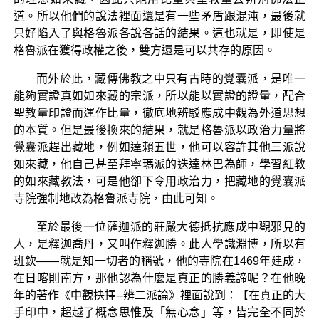
道。所以他們的說法裡面還是有一些矛盾跟混沌，最後就
只好陷入了與格魯派各說各話的結果。這也就是，即使是
格魯派在獲得政權之後，雙方還是可以共存的原因。
而外於此，藏傳佛教之中只有古時的覺囊派，是唯一
能夠實證真如如來藏的宗派，所以能以實證的證量，配合
聖教量印證而運作比量，徹底地辨駁應成中觀為外道思想
的本質。但是最後換來的結果，就是格魯派以政治力量將
覺囊派趕出藏地，例如達賴五世，他可以容許其他三派說
如來藏，他自己甚至拜寧瑪派的迭達林巴為師，學習紅教
的如來藏教法，可是他卻下令用政治力，把藏地的覺囊派
寺院強制地改為格魯派寺院，由此可知。
至於最後一位薩迦派的莊嚴大德抵抗應成中觀邪見的
人，是釋迦喬丹，又叫作釋迦勝。此人學識淵博，所以有
班欽——就是知一切者的稱號，他的寺院在1469年建成，
在日喀則南方，那他認為什麼是真正的勝義諦呢？在他晚
年的著作《中觀抉擇--辨二派論》裡面說到：【在真正的大
手印中，超越了概念思惟及「無心念」等，皆完全不同於