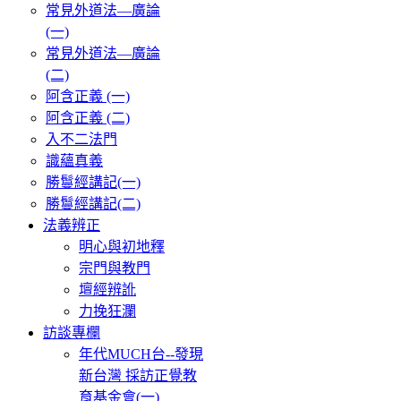
常見外道法—廣論
(一)
常見外道法—廣論
(二)
阿含正義 (一)
阿含正義 (二)
入不二法門
識蘊真義
勝鬘經講記(一)
勝鬘經講記(二)
法義辨正
明心與初地釋
宗門與教門
壇經辨訛
力挽狂瀾
訪談專欄
年代MUCH台--發現
新台灣 採訪正覺教
育基金會(一)