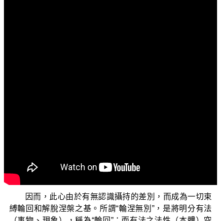
文字內容
各位電視機前面的菩薩們：阿彌陀佛！
先問候大家：少病少惱否？色身康泰否？遊步輕利
否？道業精進否？
各位現在所收看的節目，是由佛教正覺同修會為各位
準備的「三乘菩提之常見外道法——廣論」的節目。
上一集的節目中我們講到在薩迦派的道果之中認為：
【因為眾生不能認識把握如來藏的清淨心性，所以就會生
起能取、所取二執的現前煩惱及隨眠，此即是輪回的根
本、俱生的無明。而一旦認識把握了自心實相，由無明所
生的種種輪迴現象就會解脫，消融於法界，獲得涅槃。
因而，此心由於有無認識攝持的差別，而成為一切束
縛輪回和解脫涅槃之基。所謂“輪涅無別”，是將明分有法
（事物、現象），稱為“輪回”；而有法之法性（本體）空