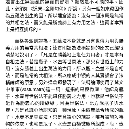
還會出生無錯亂的無顛倒智嗎？顯然是不可能的事。因
此，必須如《道果--金剛句偈》所說，另有一個如來藏因作
為五蘊法出生的因，所以達倉認為：沒有一個法既是無常
的共相之法，而又能是勝義諦上有力用之法，這兩者本質
上是相互排斥的。
而格魯派則認為，五蘊法本身就是具有世俗力用與勝
義力用的無常共相法；達倉則認為法稱論師的原文已經很
清楚地說明了，「凡是在勝義地上堪任力用者」才是本有
自相之法。若是瓶子、水壺等世間法，那只有世俗上的力
用，沒有勝義上出生萬法的力用，所以瓶、壺並不是自相
法，而是無常的共相法，所以應成中觀的人其實誤會了法
稱論師的原意；另外達倉還發現了，法稱論師使用了梵文
中唯事(vastumatra)這一詞，這指的是極微塵，他認為瓶
子、水壺等世俗法不能堪任勝義之力用，也就是世俗法不
能作為勝義心的所緣緣；因為世俗法，比方說瓶子與水
壺，乃是意識心所認知的一種現象，由微塵蘊合所成的瓶
子、水壺不是真實法，只是意識心的施設，唯有被施設事
物的依處，也就是瓶子、水壺是由極微塵所組成，瓶、壺