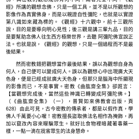
經》所講的觀想念佛，只是一個工具，並不是以所觀想的
影像作為真實佛身，而是以親證自性彌陀，也就是以實證
第八識如來藏為標的。《觀經》十六觀中，前十三觀所
說，目的是要導向明心見性；後三觀是講三輩九品，目的
是要幫助念佛人往生西方極樂世界，去聽 阿彌陀佛宣說正
法。也就是說，《觀經》的觀想，只是一個過程而不是最
後結果。
然而密教錯把觀想當作最後結果，誤以為觀想自身為
何人，自己便可以變成何人。誤以為觀想心中出現廣大天
色身，便是已經成就廣大天色身，但那只是腦海中所顯現
的影像而已，不是事實。密教《曲肱齋全集》卻誑言：
【當觀想完成後，當然這些神識已轉變成阿彌陀佛。】
（《曲肱齋全集》（一），普賢如來佛教會出版，頁
628）由此可見，古今密教的傳承者，都是以假作真，學
佛人千萬要小心喔！密教擅長盜取佛法名相作為掩飾，再
加以竄改內容來矇騙眾生。就好比食物裡暗藏著毒藥一
樣，一點一滴在戕害眾生的法身慧命。