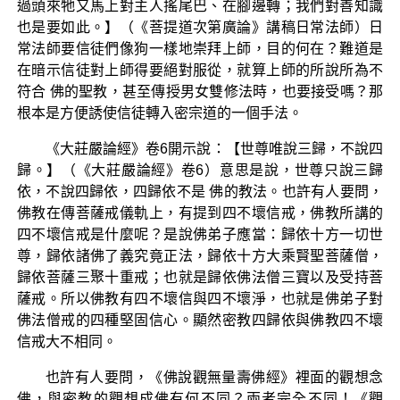
過頭來牠又馬上對主人搖尾巴、在腳邊轉；我們對善知識
也是要如此。】（《菩提道次第廣論》講稿日常法師）日
常法師要信徒們像狗一樣地崇拜上師，目的何在？難道是
在暗示信徒對上師得要絕對服從，就算上師的所說所為不
符合 佛的聖教，甚至傳授男女雙修法時，也要接受嗎？那
根本是方便誘使信徒轉入密宗道的一個手法。
《大莊嚴論經》卷6開示說：【世尊唯說三歸，不說四
歸。】（《大莊嚴論經》卷6）意思是說，世尊只說三歸
依，不說四歸依，四歸依不是 佛的教法。也許有人要問，
佛教在傳菩薩戒儀軌上，有提到四不壞信戒，佛教所講的
四不壞信戒是什麼呢？是說佛弟子應當：歸依十方一切世
尊，歸依諸佛了義究竟正法，歸依十方大乘賢聖菩薩僧，
歸依菩薩三聚十重戒；也就是歸依佛法僧三寶以及受持菩
薩戒。所以佛教有四不壞信與四不壞淨，也就是佛弟子對
佛法僧戒的四種堅固信心。顯然密教四歸依與佛教四不壞
信戒大不相同。
也許有人要問，《佛說觀無量壽佛經》裡面的觀想念
佛，與密教的觀想成佛有何不同？兩者完全不同！《觀