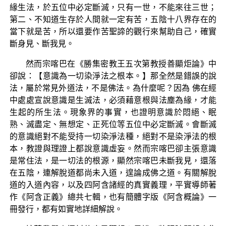
緣生法，於五位中必定斷滅，只有一世，不能來往三世；
第二、不知道生存於人間就一定有苦，五陰十八界存在的
當下就是苦，所以還要作苦聖諦的觀行來幫助自己，確實
斷身見、斷我見。
然而宗喀巴在《勝集密教王五次第教授善顯炬論》中
卻說：【意識為一切染淨法之根本。】那全然是錯誤的說
法，屬於常見外道法，不是佛法。為什麼呢？因為 佛在經
中處處宣說意識是生滅法，必須藉意根與法塵為緣，才能
生起的所生法。現象界的事實，也證明意識於悶絕、眠
熟、滅盡定、無想定、正死位等五位中必定斷滅。會斷滅
的意識絕對不能受持一切染淨法種，絕對不是染淨法的根
本，教證與理證上都說意識虛妄。然而宗喀巴卻主張意識
是常住法，是一切法的根源，顯然宗喀巴未斷我見，還落
在五陰，連解脫道都尚未入道，遑論成佛之道。有關解脫
道的入道內容，以及四阿含諸經的真實義理，平實導師著
作《阿含正義》總共七輯，也有簡體字版《阿含概論》一
冊發行，都有如實地詳細解說。