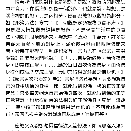
接著我們來探討什麼是觀想？是說，將眼睛閉起來集
中注意力，在腦海裡想像一個影像；也就是說，觀想只是
腦海裡的假想，只是內相分。然而密教卻以觀想為起分，
如《那洛六法》妄言：【一切觀想定須視為真實不虛。】
但是眾人皆知觀想純粹是想像，不是現實生活中的真實
法。例如把眼睛閉起來，觀想中了頭彩一千萬元，許多鈔
票從天而降、飄落到身上，滿心歡喜地再把眼睛張開來
看，鈔票在哪裡？一毛錢也沒有！宗喀巴在《密宗道次第
廣論》卻異想天開地說：【「……自身諸微塵，若修為佛
身，即當成正覺。」……應於每日四次修為佛身。由修佛
身得何成就？當成正覺，義即當得相好莊嚴之佛身也。】
（《密宗道次第廣論》卷2）宗喀巴恣意妄想，只要觀想自
己的身相與佛的身相一樣，就能得到與佛一樣的正等正覺
智慧；只要每天觀想自己為佛身四次，就能得到佛的正等
正覺智慧，也能得到佛的法相美好莊嚴佛身。真是一派胡
言！連小孩子都知道觀想糖果是虛假的，不可能成為事
實，宗喀巴卻主張透過觀想可以成佛，實屬可笑。
密教又以觀想勾攝信徒進入雙修法，如《那洛六法》