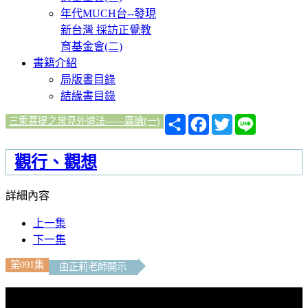
年代MUCH台--發現
新台灣 採訪正覺教
育基金會(二)
書籍介紹
局版書目錄
結緣書目錄
分
Facebook
Twitter
Line
三乘菩提之常見外道法——廣論(一)
享
觀行、觀想
詳細內容
上一集
下一集
第091集
由正莉老師開示