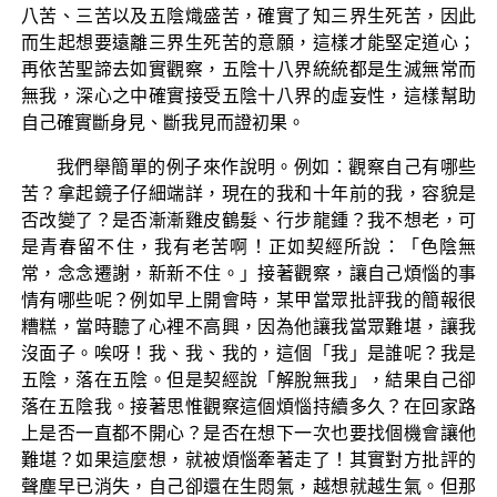
八苦、三苦以及五陰熾盛苦，確實了知三界生死苦，因此
而生起想要遠離三界生死苦的意願，這樣才能堅定道心；
再依苦聖諦去如實觀察，五陰十八界統統都是生滅無常而
無我，深心之中確實接受五陰十八界的虛妄性，這樣幫助
自己確實斷身見、斷我見而證初果。
我們舉簡單的例子來作說明。例如：觀察自己有哪些
苦？拿起鏡子仔細端詳，現在的我和十年前的我，容貌是
否改變了？是否漸漸雞皮鶴髮、行步龍鍾？我不想老，可
是青春留不住，我有老苦啊！正如契經所說：「色陰無
常，念念遷謝，新新不住。」接著觀察，讓自己煩惱的事
情有哪些呢？例如早上開會時，某甲當眾批評我的簡報很
糟糕，當時聽了心裡不高興，因為他讓我當眾難堪，讓我
沒面子。唉呀！我、我、我的，這個「我」是誰呢？我是
五陰，落在五陰。但是契經說「解脫無我」，結果自己卻
落在五陰我。接著思惟觀察這個煩惱持續多久？在回家路
上是否一直都不開心？是否在想下一次也要找個機會讓他
難堪？如果這麼想，就被煩惱牽著走了！其實對方批評的
聲塵早已消失，自己卻還在生悶氣，越想就越生氣。但那