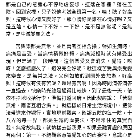
都是自己的意識心不停地虛妄想，這落在哪裡？落在五
陰。回到家裡，兒子說他考試全班第一名，哇！聽了好高
興，這時候心情又變好了，那心情好是誰在心情好呢？又
是五陰。心情一下不好、一下好，是不是無常呢？是無
常，是生滅變異之法。
苦與樂都是無常，並且兩者互相含攝；譬如生病時，
病痛是苦受，當病情稍微好轉，病痛減輕時就有樂受出
現，但是過了一段時間，這個樂受又會消失，覺得：唉
呀！怎麼這麼久了，還沒完全好呢？就這樣苦受與樂受變
來變去，是無常之法。又例如放假到國外去旅遊，好高
興！這時候有沒有苦呢？還是有苦啊！因為時間滴答滴答
一直過去，快樂時光總是過得比較快，到了最後一天，依
依不捨地收拾行李，準備打道回府。因此契經說：「苦樂
無常，兩者互相含攝。」就這樣於日常生活情境中，把佛
法帶進來作觀行，實地現前觀察，確認五陰的每一陰，十
八界的每一界，都是生滅的虛妄法，不是常住的真實自
我。無常故無我，就這樣去斷我見。初果最難實證的原因
有兩個：第一、不能觀察意識覺知心的虛妄性，意識心是