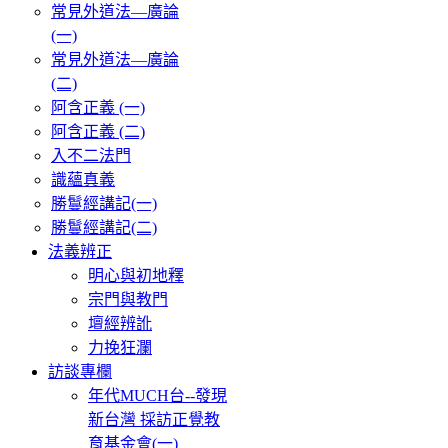
常見外道法—廣論
(一)
常見外道法—廣論
(二)
阿含正義 (一)
阿含正義 (二)
入不二法門
識蘊真義
勝鬘經講記(一)
勝鬘經講記(二)
法義辨正
明心與初地釋
宗門與教門
壇經辨訛
力挽狂瀾
訪談專欄
年代MUCH台--發現
新台灣 採訪正覺教
育基金會(一)