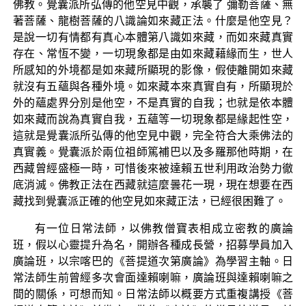
佛教。覺囊派所弘傳的他空見中觀，承襲了 彌勒菩薩、無
著菩薩、龍樹菩薩的八識論如來藏正法。什麼是他空見？
是說一切有情都有真心本體第八識如來藏，而如來藏真實
存在、常恆不變，一切現象都是由如來藏藉緣而生，世人
所感知的外境都是如來藏所顯現的影像，假使離開如來藏
就沒有五蘊與各種外境。如來藏本來真實自有，所顯現於
外的蘊處界分別是他空，不是真實的自我；也就是依本體
如來藏而說為真實自我，五蘊等一切現象都是緣起性空，
這就是覺囊派所弘傳的他空見中觀，完全符合大乘佛法的
真實義。覺囊派於兩位祖師篤補巴以及多羅那他時期，在
西藏曾經盛極一時，可惜後來被達賴五世利用政治勢力徹
底消滅。佛教正法在西藏就這麼曇花一現，現在想要在西
藏找到覺囊派正確的他空見如來藏正法，已經很困難了。
有一位日常法師，以佛教僧寶表相成立密教的廣論
班，假以心靈提升為名，開辦各種成長營，招募學員加入
廣論班，以宗喀巴的《菩提道次第廣論》為學習主軸。日
常法師生前曾經多次會面達賴喇嘛，廣論班與達賴喇嘛之
間的關係，可想而知。日常法師以概要方式重複講授《菩