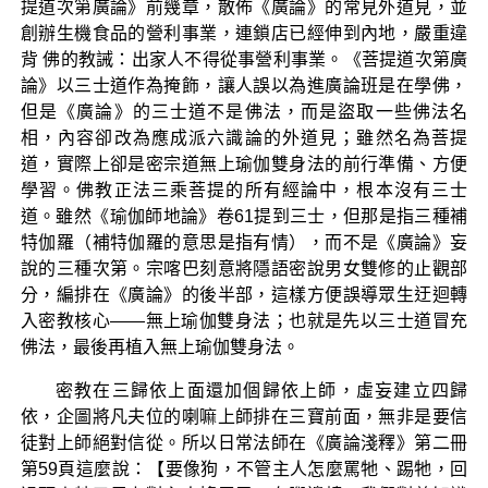
提道次第廣論》前幾章，散佈《廣論》的常見外道見，並
創辦生機食品的營利事業，連鎖店已經伸到內地，嚴重違
背 佛的教誡：出家人不得從事營利事業。《菩提道次第廣
論》以三士道作為掩飾，讓人誤以為進廣論班是在學佛，
但是《廣論》的三士道不是佛法，而是盜取一些佛法名
相，內容卻改為應成派六識論的外道見；雖然名為菩提
道，實際上卻是密宗道無上瑜伽雙身法的前行準備、方便
學習。佛教正法三乘菩提的所有經論中，根本沒有三士
道。雖然《瑜伽師地論》卷61提到三士，但那是指三種補
特伽羅（補特伽羅的意思是指有情），而不是《廣論》妄
說的三種次第。宗喀巴刻意將隱語密說男女雙修的止觀部
分，編排在《廣論》的後半部，這樣方便誤導眾生迂迴轉
入密教核心——無上瑜伽雙身法；也就是先以三士道冒充
佛法，最後再植入無上瑜伽雙身法。
密教在三歸依上面還加個歸依上師，虛妄建立四歸
依，企圖將凡夫位的喇嘛上師排在三寶前面，無非是要信
徒對上師絕對信從。所以日常法師在《廣論淺釋》第二冊
第59頁這麼說：【要像狗，不管主人怎麼罵牠、踢牠，回