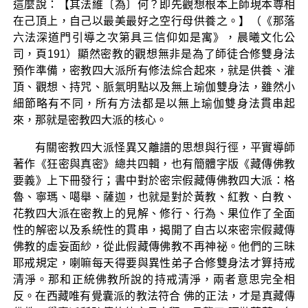
這麼說：【其法維〔為〕何？即先觀想根本上師現本尊相
在己頂上，自己以最美最好之空行母供養之。】（《那落
六法深道門引導之次第具三信仰如是寓》，晨曦文化公
司，頁191）顯然密教的觀想無非是為了師徒合修雙身法
預作準備，密教四大派所有修法綜合起來，就是供養、灌
頂、觀想、持咒、脈氣明點以及無上瑜伽雙身法，雖然小
細節略有不同，所有方法都是以無上瑜伽雙身法貫串起
來，那就是密教四大派的核心。
有關密教四大派怪異又離譜的思想與行徑，平實導師
著作《狂密與真密》總共四輯，也有簡體字版《藏傳佛教
要義》上下冊發行；書中對於密宗假藏傳佛教四大派：格
魯、寧瑪、噶舉、薩迦，也就是對於黃教、紅教、白教、
花教四大派在密教上的見解、修行、行為、果位作了全面
性的解密以及系統性的貫串，揭開了自古以來密宗假藏傳
佛教的虛妄面紗，從此假藏傳佛教不再神祕。他們的三昧
耶戒規定，喇嘛每天得要與異性弟子合修雙身法才算持戒
清淨。那和正統佛教所說的持戒清淨，兩者意思完全相
反。在西藏唯有覺囊派的教法符合 佛的正法，才是真藏傳