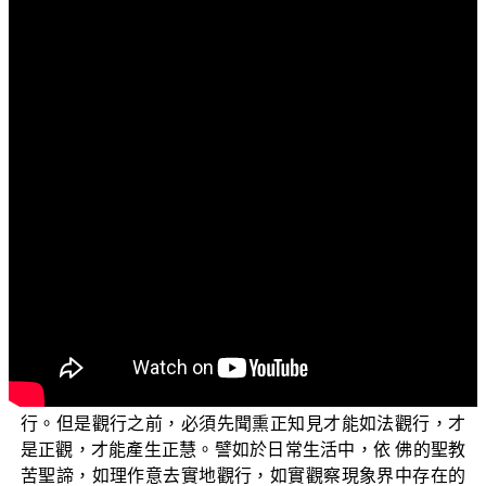
文字內容
各位菩薩：阿彌陀佛！
歡迎您收看正覺教團電視弘法節目，目前正在演述的
單元是「三乘菩提之常見外道法——廣論」，今天要探討
的子題是「觀行、觀想」。
什麼是觀行？就是實地現前觀察的行為過程。因為閱
讀或聽聞來的只是佛法知識，不同於親證，而佛法是要體
驗與親證，才能產生證轉的功德受用；也就是說，聽聞之
後必須以相應的定力作為基石，加以思惟整理，現前觀察
以及證實，才能產生智慧而加以運用。換句話說，所謂觀
行，就是在現象界中，將所聞熏的正知見實地去作觀察，
經過實地觀察之後，確認了，因此而產生智慧，就叫作觀
行。但是觀行之前，必須先聞熏正知見才能如法觀行，才
是正觀，才能產生正慧。譬如於日常生活中，依 佛的聖教
苦聖諦，如理作意去實地觀行，如實觀察現象界中存在的