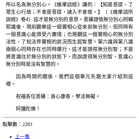
所以名為無分別心。《維摩詰經》講的：【知是菩提，了
眾生心行故；不會是菩提，諸入不會故。】（《維摩詰所
說經》卷4）這才是無分別的意思。菩薩證悟無分別心阿賴
耶識後，現前觀察這一個實相心從來就無分別，但同時有
一個意識心能領受六塵境；也現觀這一個實相心的無分別
法性，了知法界實相的狀況而生起智慧。第六識與第八識
兩個心同時存在也同時運行，這才是證得無分別智；不是
將意識住於無分別的狀態下，而說證得無分別智，意識心
無分別時是沒有智慧的。
因為時間的關係，我們這個單元先跟大家介紹到這
裡。
祝福各位菩薩：身心康泰，學法無礙。
阿彌陀佛！
點擊數：2283
上一集