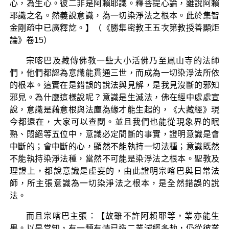
心，為生心。彼二非是阿賴耶識。釋菩提心論，雖說阿賴
耶識之名。然義說意識，為一切染淨法之根本。此於集智
金剛疏中已廣釋訖。】（《勝集密教王五次第教授善顯炬
論》卷15）
宗喀巴及藏傳佛教一些大小活佛乃至鳳山寺的法師
們，他們都認為意識能貫通三世，而成為一切染淨法所依
的根本。這實在是錯誤的說法與見解，是我見沒斷的邪知
邪見。為什麼這樣說呢？意識是生滅法，佛在經中處處宣
說，意識是藉意根與法塵為緣才能生起的，《大藏經》現
今都還在，大家可以查閱。並且我們也能從現象界的眠
熟、悶絕等五位中，意識必定間斷的事實，證明意識是會
中斷的；會中斷的心，顯然不能執持一切法種；意識既然
不能執持染淨法種，當然不可能是染淨法之根本。聖教及
理證上，都說意識是虛妄的，由此證明宗喀巴與日常法
師，所主張意識為一切染淨法之根本，是全然錯誤的說
法。
而且宗喀巴主張：【故雖不許阿賴耶等，業亦能生
果。以是當知，有一類有情已造二業滅經多劫，仍從彼業