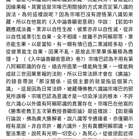
因緣果報。其實這是宗喀巴用間接的方式來否定第八識的
說法。為何這樣說呢？因為宗喀巴沒有證悟第八識如來
藏，所以在他寫的《入中論善顯密意疏》中說：【若如中
觀應成派義，業非以自性生故，彼業亦非以自性滅，從非
以自性滅業引生自果，全不相違。故雖不許阿賴耶等，業
亦能生果。以是當知，有一類有情已造二業滅經多劫，仍
從彼業能生自果，因果不亂。是故此宗業果係屬極為應
理。】（《入中論善顯密意疏》卷7）宗喀巴認為不用有第
八阿賴耶識的存在，過去所造業一樣能夠生果，一樣能夠
成就三世因果業報的法則，所以日常法師才會在《廣論》
的錄音帶說「那沒關係，這個主要的就是指這個第六
識」。這是因為日常法師，被藏傳佛教六識論宗喀巴的邪
見所誤導。宗喀巴認為意識才是一切染淨法的根本，不許
在六識心以外還有阿賴耶識的真實存在。宗喀巴在他寫的
《勝集密教王五次第教授善顯炬論》是這樣說：【如是攝
行論說，佛為廣大勝解者，說八識等令通達者，亦僅顯示
經有是說。非自宗許，離六識外，別有異體阿賴耶識。如
聖派集密，說死有光明一切空心，為死心。從彼逆起近得