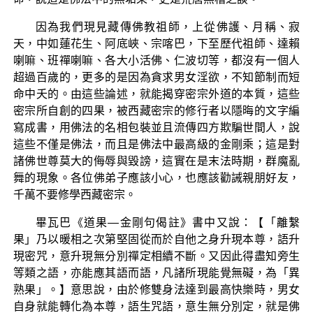
因為我們現見藏傳佛教祖師，上從佛護、月稱、寂
天，中如蓮花生、阿底峽、宗喀巴，下至歷代祖師、達賴
喇嘛、班禪喇嘛、各大小活佛、仁波切等，都沒有一個人
超過百歲的，更多的是因為貪求男女淫欲，不知節制而短
命中夭的。由這些論述，就能揭穿密宗外道的本質，這些
密宗所自創的四果，被西藏密宗的修行者以隱晦的文字編
寫成書，用佛法的名相包裝並且流傳四方欺騙世間人，說
這些不僅是佛法，而且是佛法中最高級的金剛乘；這是對
諸佛世尊莫大的侮辱與毀謗，這實在是末法時期，群魔亂
舞的現象。各位佛弟子應該小心，也應該勸誡親朋好友，
千萬不要修學西藏密宗。
畢瓦巴《道果—金剛句偈註》書中又說：【「離繫
果」乃以暖相之次第堅固從而於自他之身升現本尊，語升
現密咒，意升現無分別禪定相續不斷。又因此得盡知旁生
等類之語，亦能應其語而語，凡諸所現能覺無礙，為「異
熟果」。】意思說，由於修雙身法達到最高快樂時，男女
自身就能轉化為本尊，語生咒語，意生無分別定，就是佛