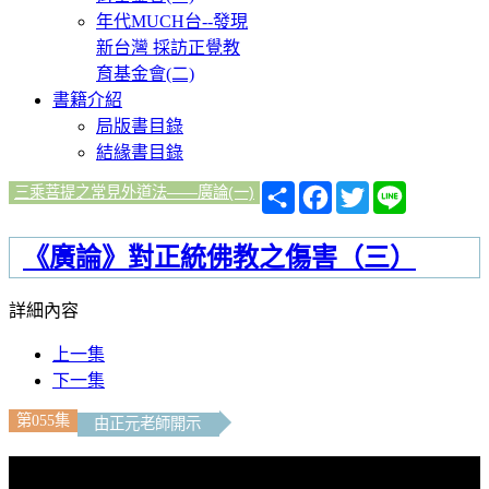
年代MUCH台--發現
新台灣 採訪正覺教
育基金會(二)
書籍介紹
局版書目錄
結緣書目錄
分
Facebook
Twitter
Line
三乘菩提之常見外道法——廣論(一)
享
《廣論》對正統佛教之傷害（三）
詳細內容
上一集
下一集
第055集
由正元老師開示