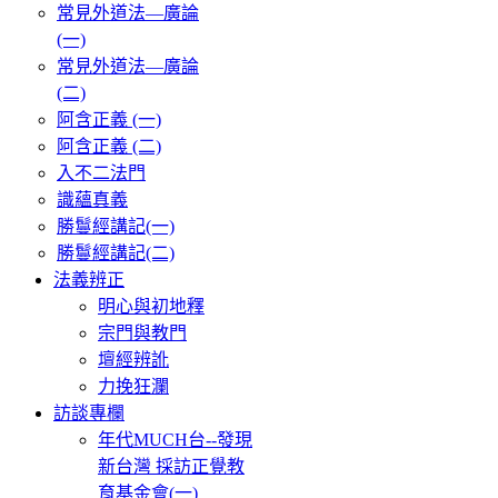
常見外道法—廣論
(一)
常見外道法—廣論
(二)
阿含正義 (一)
阿含正義 (二)
入不二法門
識蘊真義
勝鬘經講記(一)
勝鬘經講記(二)
法義辨正
明心與初地釋
宗門與教門
壇經辨訛
力挽狂瀾
訪談專欄
年代MUCH台--發現
新台灣 採訪正覺教
育基金會(一)