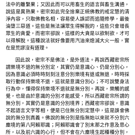
法中的離繫果；又因此而可以用畜生的語言與畜生溝通，
說這是異熟果。密宗如此完全捨棄正統佛教的戒定慧的清
淨內容，只取佛教名相，容易使人誤認而追隨修學，最後
淪墮三惡道。這些是無法讓眾生得解脫的，這些只會增長
眾生的貪愛，而密宗卻說，這樣的大貪是以欲制欲，才可
以得解脫。這種說法就好像要用汽油來熄滅大火一般，實
在是荒謬沒有道理。
因此說，密宗不是佛法，是外道法。再說西藏密宗所
謂樂境不退的無分別定，其實仍是意識心、仍是分別心，
因為意識必須時時刻刻注意分別樂境有退或無退，時時採
取行動保持樂境不退，這就是意識分別心；不可說雙身法
行為中，懂得保持樂境不退就是無分別。再說，樂觸的感
覺，也是由於意識的分別才能感受，所以西藏密宗所謂的
無分別，其實仍是意識的分別境界；西藏密宗卻說，意識
不起語言文字等相，便是已住無分別定慧中，這是誤會佛
說的無分別真義。佛說的無分別是指無始以來就不分別六
塵境的第八阿賴耶識；阿賴耶識會了別末那之作意及思心
所，以及前六識的心行，但不會在六塵境生起種種分別，