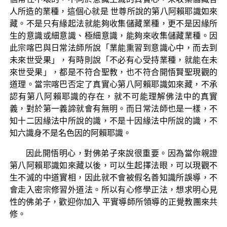
人所造的業種，這個心就是 世尊所說的第八阿賴耶識如來
藏。不是只有緣起法就能夠收集儲藏業種，更不是因緣所
生的意識或細意識、極細意識，能夠來收集儲藏業種。因
此宗喀巴與日常法師所說「業能熏習到意識心中，而去到
未來世受果」，有時則說「不必有心受持業種，就能在未
來世受果」，都是不符合聖教，也不符合開悟賢聖現觀的
道理。當宗喀巴否定了真實心第八阿賴耶識如來藏，不承
認有第八阿賴耶識的存在，就不可能理解佛法中的真實
義，對於第一義諦就會有無明。而日常法師也是一樣，不
知十二因緣法中所說的識，不是十因緣法中所說的識，不
知六識身不是名色因的阿賴耶識。
因此開悟明心，對佛弟子來說很重要。因為當你親證
第八阿賴耶識如來藏以後，可以生起擇法眼，可以現觀不
生不滅的中道實相，因此就不會被假名善知識所誤導，不
會走入密宗修習外道法。所以有心修學正法，想求明心見
性的佛弟子，歡迎你加入 平實導師所領導的正覺教團來共
修。