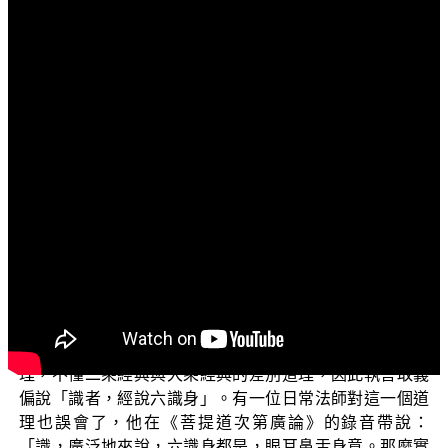
文字內容
各位菩薩：阿彌陀佛！
這一集跟大家介紹：《廣論》對正統佛教之傷害
（三）。上一集我們提到《菩提道次第廣論》181頁說：
【識者，經說六識身，然此中主要，如許阿賴耶者，則為
阿賴耶，如不許者，則為意識。】（《菩提道次第廣論》
卷7）這是說，瑜伽行派唯識行者許有第八阿賴耶識；宗喀
巴弘揚應成派中觀時，則不許有第八阿賴耶識，而以意識
取代阿賴耶識。而《阿含經》中說的識，於十二因緣法
中，是說識陰等六識身；於十因緣法中，則是說名色之所
從來的第八識阿賴耶識。宗喀巴只知十二因緣而不懂十因
緣，因此不知此識支有通於六識身與第八識的微妙甚深道
理，不懂二乘經典與大乘經典的差別道理，因此執言取義
偏說「識者，經說六識身」。有一位日常法師對這一個道
理也誤會了，他在《菩提道次第廣論》的錄音帶說：
「識，廣泛地來說，六識身都是，眼耳鼻舌身意。那麼實