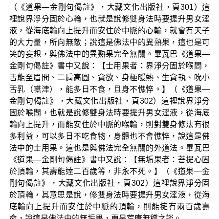
（《道果—金剛句偈註》，大藏文化出版社，頁301）這
裡說界淨分固於心輪，也就是說修雙身法時要提升男女淫
液，從海底輪向上提升而安住於中脈的心輪，就會有天子
的大力量，所向無敵；說這是佛法中的異熟果，這也是可
笑的妄想，與佛法中的異熟果完全無關。畢瓦巴《道果—
金剛句偈註》書中又說：【士用果者：界淨分固於喉間，
舌能至眉間、二肩高圓、貪欲、身極暖熱、生貪執、吮小
舌乳（嚥津），能多日不食，且身不憔悴。】（《道果—
金剛句偈註》，大藏文化出版社，頁302）這裡說界淨分
固於喉間，也就是說修雙身法時要提升男女淫液，從海底
輪向上提升，而能安住於中脈的喉輪，則對雙身修法有很
多利益，可以多日不吃食物，身體也不會憔悴，說這是佛
法中的士用果。這也是與佛法完全無關的外道法。畢瓦巴
《道果—金剛句偈註》書中又說：【無垢果者：菩提心固
於頂輪，其壽能達二百歲等，非永不死。】（《道果—金
剛句偈註》，大藏文化出版社，頁302）這裡說界淨分固
於頂輪，其意思是說，修雙身法時要提升男女淫液，從海
底輪向上提升而安住於中脈的頂輪，則能擁有兩百歲壽
命，說這是佛法中的無垢果，更是荒唐無稽之談。