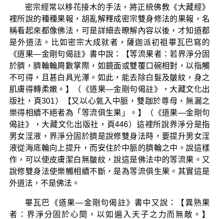
密宗經常以移花接木的手法，將正統佛教《大藏經》
裡所說的種種果報，胡亂解釋成密宗雙身修法的果報，名
稱看起來都像佛法，可是詳細去瞭解內容以後，才知道都
是外道法。比如密宗大成就者，薩迦派初祖畢瓦巴寫的
《道果—金剛句偈註》書中說：【等流果者：若界淨分固
於臍，臍輪輪周數掌際，如鏡面或雙覆口碗相對，以指觸
不可得，且甚白具光澤。如此，能去除白髮及皺紋，身之
肌膚得轉柔嫩。】（《道果—金剛句偈註》，大藏文化出
版社，頁301）【又以心氣入中脈，雙跏於尊母，無漏之
樂得相續不絕者為「等流俱生果」。】（《道果—金剛句
偈註》，大藏文化出版社，頁446）這裡所說界淨分是指
男女淫液，界淨分固於臍是說修雙身法時，要提升男女淫
液從海底輪向上提升，而安住於中脈的臍輪之中。說這樣
作，可以使皮膚潔白無皺紋，說這是佛法中的等流果。又
說修雙身法使樂觸相續不斷，是為等流俱生果。其實這是
外道法，不是佛法。
畢瓦巴《道果—金剛句偈註》書中又說：【異熟果
者：界淨分固於心間，以如遍入天子之力而無敵。】