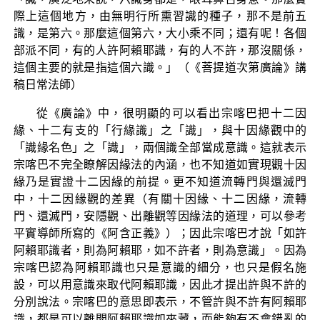
際上這個地方，由無明行所熏習識的種子，那不是前五
識，是第六。那麼這個第六，大小乘不同；還有呢！各個
部派不同，有的人許阿賴耶識，有的人不許，那沒關係，
這個主要的就是指這個六識。」（《菩提道次第廣論》講
稿日常法師）
從《廣論》中，很明顯的可以看出宗喀巴把十二因
緣、十二有支的「行緣識」之「識」，與十因緣觀中的
「識緣名色」之「識」，兩個識全部當成意識。這就表示
宗喀巴不完全瞭解因緣法的內涵，也不知道如實現觀十因
緣乃是實證十二因緣的前提。更不知道流轉門與還滅門
中，十二因緣觀的差異（有關十因緣、十二因緣，流轉
門、還滅門，安隱觀、出離觀等因緣法的道理，可以參考
平實導師所寫的《阿含正義》）；因此宗喀巴才說「如許
阿賴耶識者，則為阿賴耶，如不許者，則為意識」。因為
宗喀巴認為阿賴耶識也只是意識的細分，也只是假名施
設，可以用意識來取代阿賴耶識，因此才提出許與不許的
分別說法。宗喀巴的意思即表示，不管許與不許有阿賴耶
識，都是可以離開阿賴耶識如來藏，而能夠有不會錯亂的