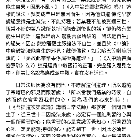
能生自果，因果不亂。】（《入中論善顯密意疏》卷7）這
樣的說法，就變成業果是無因而生，因為他知道 佛陀早就
說過意識是生滅法，不能持種；若業種不能被貫通三世、
恆常不斷的第八識所執持而能去到後世的話，卻仍然有業
能生果的話，這就是落入 龍樹菩薩所破的「諸法能自生」
的過失。因為 龍樹菩薩主張諸法不自生，並且於《中論》
中廣破諸法能自生的邪見；藏傳佛教，如宗喀巴等喇嘛所
說的：「是故此宗業果係屬極為應理。」（《入中論善顯
密意疏》卷7）這是違背中道觀行的正理，完全落入邊見之
中，卻美其名說為應成派中觀，實在沒有道理。
日常法師因為沒有開悟，不瞭解這個道理，所以追隨
了宗喀巴的邪見而跟著說：「所以當我們造業的時候，自
然而然它會熏習我們的心，因為我們的心來造嘛！」
（《菩提道次第廣論》講稿日常法師）那就有一個問題產
生了，從三世十二因緣法來說，必定有一個能熏習的心與
一個所熏習的心；能熏習的心是意識等覺知心，所熏習的
心祂一定是能夠持種的心，能去到下一世，因此必須是一
個常住不壞的，不同於意識生滅的真實心，來收集儲藏各