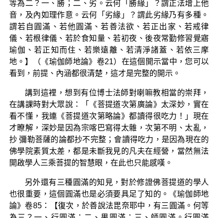
等為二？一、勝；二、劣。云何「勝緣」？謂正法增上他
音，及內如理作意。云何「劣緣」？謂此劣緣乃有多種。
謂若自圓滿、若他圓滿、若善法欲、若正出家、若戒律
儀、若根律儀、若於食知量、若初夜、後夜常勤修習覺寤
瑜伽、若正知而住、若樂遠離、若清淨諸蓋、若依三摩
地。】（《瑜伽師地論》卷21）在這個開示當中，您可以
看到，前提、內涵都很清楚，這才是完整的開示。
講到這裡，想到有位博士法師對喇嘛教相當的崇拜，
在講課時對大眾說：「《菩提道次第廣論》太深妙，實在
看不懂，我連《菩提道次第略論》都讀得很吃力！」現在
才瞭解，深妙是因為宗喀巴寫得太雜，次第不明、太亂，
抄 彌勒菩薩的論都抄不完整；會讀得吃力，是因為現在的
佛學院素質太差，都是未斷我見的凡夫在經營，當然無法
開啟學人三乘菩提的智慧眼，在此也只能感嘆。
另外還有三種圓滿的知見，對於修證佛菩提道的學人
也很重要，這個圓滿也是必須要具足了知的。《瑜伽師地
論》卷85：【復次，於善說法毘奈耶中，有三圓滿。何等
為三？一、行圓滿；二、果圓滿；三、師圓滿。行圓滿