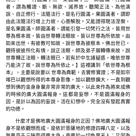
者，謂為觸證、斷、無欲、滅界故，聽聞正法、為他演
說、自正修行、法隨法行，是名行圓滿。果圓滿者，謂即
由此法隨法行增上力故，心善解脫。又能證得現法涅槃，
是名果圓滿。師圓滿者，謂能引發一切梵行之法，皆用世
尊為根本故，皆由世尊轉法眼故，皆以世尊為所依故。由
如來出世，有彼教可知故，說世尊為彼根本。佛出世已，
觀待彼彼所化有情，說正法眼，師及弟子展轉傳來故，說
世尊轉正法眼。轉法眼已，若有於中生諸疑惑，唯依世尊
乃能決了故，說世尊為所依止。】這裡講到「依世尊為根
本」，主要是說要以 世尊為典範，去實修實證；不是如宗
喀巴以觀想所得的本尊身影像，加以觀想擴大，一直到觀
想到佛的金身身量非常非常的廣大，以此來作為將來成佛
的時候的廣大圓滿報身。這都是妄想，不是圓滿報身的
因，是計以為因的妄說，活在幻想中，完全沒有發起真實
的功德。
什麼才是佛地廣大圓滿報身的正因？佛地廣大圓滿報
身不是依觀想而成，是依於菩薩地的修證四襌八定，以及
無量百千三昧而得廣大身，高廣於一切色界天人；又因為