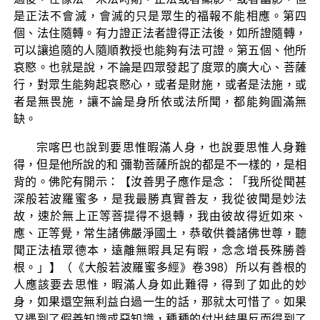
是正法不會滅，會滅的只是眾生的福報不能相應。第四
個、法住隨轉。有力證正法者證得正法後，如所證隨轉，
可以讓追隨的人隨順教授也能夠有法可證。第五個、他所
哀愍。也就是說，不論是四眾發起了度眾的廣大心、菩薩
行，對眾生能夠起哀愍心，或者是財施，或者是法施，或
者是無畏施，讓不論是身所依或法所聞，都能夠圓滿無
缺。
宗喀巴也說到要思惟暇滿人身，也說要思惟人身難
得，但是他所說的和 彌勒菩薩所說的都是不一樣的，是相
背的。佛陀有開示：【汝善男子應作是念：「我所從聞甚
深般若波羅蜜多，是我最勝真實善友，我從彼聞是妙法
故，速於無上正等菩提得不退轉，我由彼故得近如來、
應、正等覺，常生諸佛嚴淨國土，恭敬供養諸佛世尊，聽
聞正法植眾德本，遠離無暇具足有暇，念念增長殊勝善
根。」】（《大般若波羅蜜多經》卷398）所以有善根的
人應該要去思惟，暇滿人身如此難得，得到了如此的妙
身，如果還空無利益白過一生的話，那就太可惜了。如果
又遇到了假善知識或惡知識，種種的付出結果反而得到了