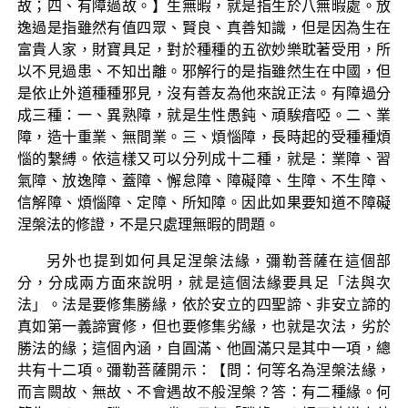
故；四、有障過故。】生無暇，就是指生於八無暇處。放
逸過是指雖然有值四眾、賢良、真善知識，但是因為生在
富貴人家，財寶具足，對於種種的五欲妙樂耽著受用，所
以不見過患、不知出離。邪解行的是指雖然生在中國，但
是依止外道種種邪見，沒有善友為他來說正法。有障過分
成三種：一、異熟障，就是生性愚鈍、頑騃瘖啞。二、業
障，造十重業、無間業。三、煩惱障，長時起的受種種煩
惱的繫縛。依這樣又可以分列成十二種，就是：業障、習
氣障、放逸障、蓋障、懈怠障、障礙障、生障、不生障、
信解障、煩惱障、定障、所知障。因此如果要知道不障礙
涅槃法的修證，不是只處理無暇的問題。
另外也提到如何具足涅槃法緣，彌勒菩薩在這個部
分，分成兩方面來說明，就是這個法緣要具足「法與次
法」。法是要修集勝緣，依於安立的四聖諦、非安立諦的
真如第一義諦實修，但也要修集劣緣，也就是次法，劣於
勝法的緣；這個內涵，自圓滿、他圓滿只是其中一項，總
共有十二項。彌勒菩薩開示：【問：何等名為涅槃法緣，
而言闕故、無故、不會遇故不般涅槃？答：有二種緣。何