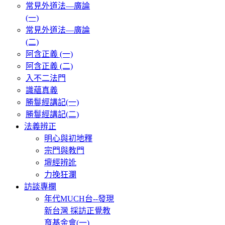
常見外道法—廣論
(一)
常見外道法—廣論
(二)
阿含正義 (一)
阿含正義 (二)
入不二法門
識蘊真義
勝鬘經講記(一)
勝鬘經講記(二)
法義辨正
明心與初地釋
宗門與教門
壇經辨訛
力挽狂瀾
訪談專欄
年代MUCH台--發現
新台灣 採訪正覺教
育基金會(一)