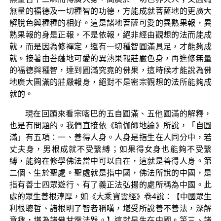
無量的褔德及一切種智的功德，方能成就菩薩地的更廣大
解脫色與種種的相好。這是諸地菩薩可愛的異熟果報，異
熟果報的身是正報，不是依報，絕非經由觀想的法而能成
就，而是因為修襌定，還有一切種智圓滿具足，才能夠成
就。接著由菩薩地可愛的異熟果報莊嚴色身，再進修無量
的福德與種智，達到圓滿究竟的佛果，這時候才能說為佛
地廣大圓滿的莊嚴報身，絕對不是密宗觀想的法所能夠成
就的。
現在回頭來看宗喀巴的五自圓滿、五他圓滿的解釋，
也是有問題的。我們直接依《瑜伽師地論》所說，「自圓
滿」有五項：一、善得人身。人身是指生在人同分中，若
丈夫身，男根成就不受繫縛；如果得女身也能夠不受繫
縛，能夠在修學佛法當中可以自在，這就是善得人身。第
二個、生於聖處。聖處就是指中國，佛法所說的中國，是
指有善士四眾遊行、有了義正法弘揚的處所稱為中國。此
處的眾生善根淳厚，如《大乘寶雲經》卷4說：【中國眾生
利根聰哲、諸根明了智者稱嘆，堪受所說善不善法，深解
意趣，堪為諸佛甘露法器。】這就是生在中國。第三、諸