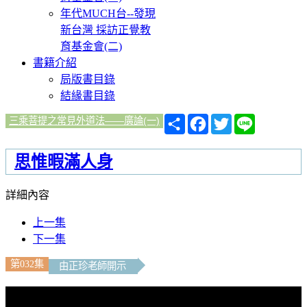
年代MUCH台--發現
新台灣 採訪正覺教
育基金會(二)
書籍介紹
局版書目錄
結緣書目錄
分
Facebook
Twitter
Line
三乘菩提之常見外道法——廣論(一)
享
思惟暇滿人身
詳細內容
上一集
下一集
第032集
由正珍老師開示