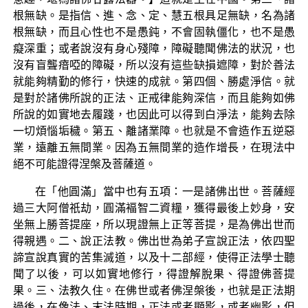
根無缺。是指信、進、念、定、慧五根具足無缺，名為諸
根無缺，而且心性也不是愚鈍，不會固執僵化，也不是愚
癡深重；或者說沒有身心殘障，障礙聽聞佛法的狀況，也
沒有盲聾瘖啞的障礙，所以沒有這些缺損遮障，對於善法
就能夠精勤的修行，快速的成就。第四個、勝處淨信。就
是對於諸佛所說的正法、正戒律能夠深信，而且能夠如佛
所說的如實地去履踐，也因此可以得到白淨法，能夠去除
一切煩惱垢穢。第五、離諸業障。也就是不會造作五逆惡
業，遠離五無間業。因為五無間業的造作增長，在現法中
絕不可能證得涅槃及菩薩道。
在「他圓滿」當中也有五項：一是諸佛出世。菩薩經
過三大阿僧祇劫，圓滿褔智二資糧，獲得最後上妙身，安
坐無上勝菩提座，所以現證無上正等菩提，是為佛出世而
得親遇。二、說正法教。佛出世為弟子宣說正法，依四聖
諦宣說真實的苦集滅道，以及十二部經，使得正法學士聽
聞了以後，可以如實地修行，得證解脫果、得證佛菩提
果。三、法教久住。在佛世或者佛涅槃後，也就是正法期
過後，在像法、末法時期，正法或者顯影，或者幽影，但