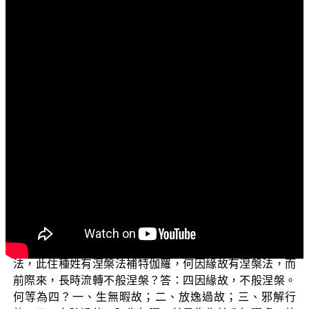
文字內容
各位學友：阿彌陀佛！
歡迎大家收看「三乘菩提之常見外道法——廣論」。
今天要和大家談的題目是「思惟暇滿人身」。
宗喀巴依親友書簡單的以八無暇的相反就是圓滿，直
接就說了「五自圓滿、五他圓滿」。我們在此略微為您說
明，彌勒菩薩於《瑜伽師地論》當中開示無暇與圓滿的前
後關係。
在《瑜伽師地論》卷21的教示中，是由不般涅槃以及
涅槃法緣當中，而提到了無暇和圓滿。在談到不般涅槃的
因緣，論中這樣寫著：【問：若住種姓補特伽羅有涅槃
法，此住種姓有涅槃法補特伽羅，何因緣故有涅槃法，而
前際來，長時流轉不般涅槃？答：四因緣故，不般涅槃。
何等為四？一、生無暇故；二、放逸過故；三、邪解行