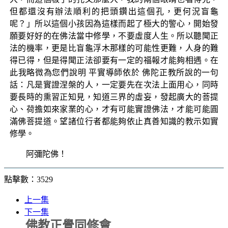
但都還沒有辦法順利的把頭鑽出這個孔，更何況盲龜
呢？」所以這個小孩因為這樣而起了極大的警心，開始發
願要好好的在佛法當中修學，不要虛度人生。所以聽聞正
法的機率，更是比盲龜浮木那樣的可能性更難，人身的難
得已得，但是得聞正法卻要有一定的福報才能夠相遇。在
此我略微為您們說明 平實導師依於 佛陀正教所說的一句
話：凡是實證涅槃的人，一定要先在次法上面用心，同時
要長時的熏習正知見，知道三界的虛妄，發起廣大的菩提
心、荷擔如來家業的心，才有可能實證佛法，才能可能圓
滿佛菩提道。望諸位行者都能夠依止真善知識的教示如實
修學。
阿彌陀佛！
點擊數：3529
上一集
下一集
佛教正覺同修會