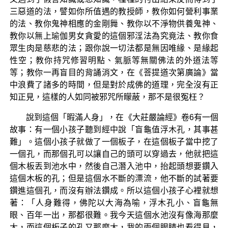
三惡道的法，譬如你所值遇的教授師，教你如何營利事業
的法、教你鬼神相應的金剛舞、教你以不淨物供養鬼神、
教你以無上瑜伽男女貪愛的這個邪淫法為究竟法、教你食
眾生肉是慈悲的法；跟你說一切法都是無因唯緣、是緣起
性空；教你持咒修習明點、氣脈等無關佛法的外道法等
等；教你一再盲目的背誦消文，在《菩提道次第廣論》當
中浪費了諸多的時間，但是對於成佛的道理，完全沒有正
知正見，這樣的人如同被邪咒所矇蔽，那不是很冤枉？
說到這個「暇滿人身」，在《大莊嚴論經》卷6有一個
故事：有一個小孩子聽到經中說「盲龜值浮木孔，其事甚
難」。這個小孩子就做了一個板子，在這個板子當中挖了
一個孔，而那個孔可以讓自己的頭可以穿過去，他就把這
個木板丟到池水中，然後自己潛入池中，抬起頭想要鑽入
這個木板的孔；但是這個水不斷的漂流，他不斷的試著要
鑽進這個孔，而沒有辦法鑽成。所以這個小孩子心裡就想
著：「人身難得，佛陀以大海為喻，浮木孔小、盲龜無
眼、百年一出，那都很難。我今天這個水池沒有像海那麼
大，而這個板子的孔又那麼大，我的兩個眼睛也看得見，