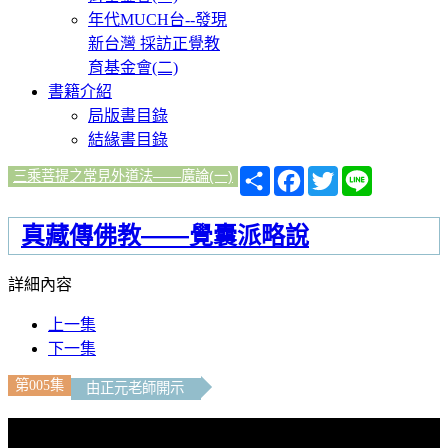
年代MUCH台--發現
新台灣 採訪正覺教
育基金會(二)
書籍介紹
局版書目錄
結緣書目錄
分
Facebook
Twitter
Line
三乘菩提之常見外道法——廣論(一)
享
真藏傳佛教——覺囊派略說
詳細內容
上一集
下一集
第005集
由正元老師開示