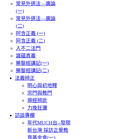
常見外道法—廣論
(一)
常見外道法—廣論
(二)
阿含正義 (一)
阿含正義 (二)
入不二法門
識蘊真義
勝鬘經講記(一)
勝鬘經講記(二)
法義辨正
明心與初地釋
宗門與教門
壇經辨訛
力挽狂瀾
訪談專欄
年代MUCH台--發現
新台灣 採訪正覺教
育基金會(一)