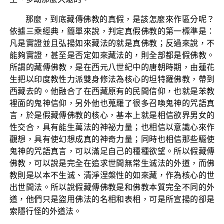
那麼，到底藏傳佛教的真假，是該怎麼來作區分呢？
依據三乘經典，簡單來說，判定真假佛教的第一標準是：
凡是實證並且弘揚如來藏法的就是真佛教；反過來說，不
能夠實證，甚至是否定如來藏法的，則全部都是假佛教。
所謂的藏傳佛教，是在西元八世紀中的唐朝時期，由蓮花
生把以印度教性力派雙身修法為核心的坦特羅佛教，帶到
西藏去的。他融合了在西藏原有的民間信仰，也就是苯教
裡面的鬼神信仰，另外他也蒐羅了很多召喚鬼神的咒語真
言，於是假藏傳佛教的核心，基本上就是相信欲界男女的
性交合，具有能生萬法的神祕力量；也相信以意識心來作
觀想，具有使幻想成真的神奇力量；同時也相信那些驅使
鬼神的咒語真言，可以滿足自己的種種欲望。所以假藏傳
佛教，可以說是完全在追求世間無常生滅法的外道，而佛
教則是以本不生滅、清淨涅槃性的如來藏，作為核心的世
出世間法。所以說假藏傳佛教是和佛教本質完全不同的外
道，他們只是盜用佛法的名相和表相，可是所宣揚的卻是
索隱行怪的外道法。