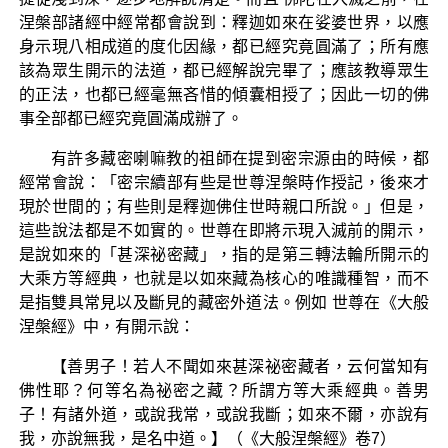
涅槃部諸經中經常都會說到：釋迦如來在娑婆世界，以應
身示現八相成道的度化因緣，都已經究竟圓滿了；所有應
該為眾生開示的法道，都已經解說完畢了；應該教導眾生
的正法，也都已經毫無吝惜的傾囊相授了；因此一切的佛
事全部都已經究竟圓滿成辦了。
有許多藏密喇嘛教的祖師在提到密宗源由的時候，都
經常會說：「密宗續部有些是世尊涅槃時作授記，後來才
現於世間的；有些則是釋迦佛住世時親口所說。」但是，
這些說法都是不如實的。世尊在即將示現入滅前的開示，
是說如來的「甚深祕密藏」，指的是第三轉法輪所開示的
大乘方等經典，也就是以如來藏為核心的唯識種智，而不
是指雙具常見以及斷見的藏密外道法。例如 世尊在《大般
涅槃經》中，有開示說：
【善男子！若人不聞如來甚深祕密藏者，云何當知有
佛性耶？何等名為祕密之藏？所謂方等大乘經典。善男
子！有諸外道，或說我常，或說我斷；如來不爾，亦說有
我，亦說無我，是名中道。】（《大般涅槃經》卷7）