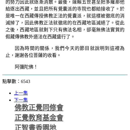
的勢力因此就逐漸消散。最後，達賴五世甚至把多羅那他
給逐出西藏，並且把所有覺囊派的寺院也都給接收了。於
是唯一在西藏傳授佛教正法的覺囊派，就這樣被徹底的消
滅掉了，因此佛教正法就徹底的在西藏地區滅絕了。從此
之後，西藏地區就剩下只有佛法名相，卻毫無佛法實質的
假藏傳佛教外道法在西藏盛行了。
因為時間的關係，我們今天的節目就說明到這裡為
止，謝謝各位菩薩的收看。
阿彌陀佛！
點擊數：6543
上一集
下一集
佛教正覺同修會
正覺教育基金會
正智書香園地