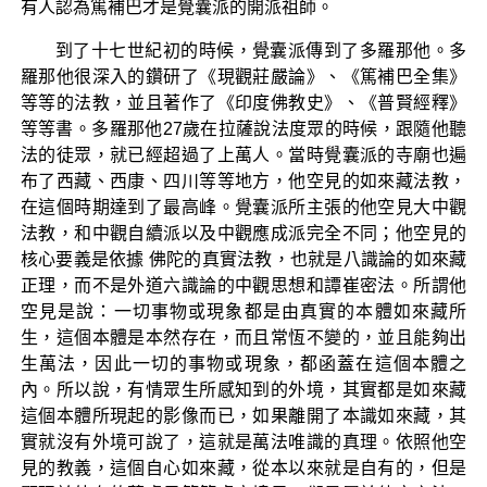
有人認為篤補巴才是覺囊派的開派祖師。
到了十七世紀初的時候，覺囊派傳到了多羅那他。多
羅那他很深入的鑽研了《現觀莊嚴論》、《篤補巴全集》
等等的法教，並且著作了《印度佛教史》、《普賢經釋》
等等書。多羅那他27歲在拉薩說法度眾的時候，跟隨他聽
法的徒眾，就已經超過了上萬人。當時覺囊派的寺廟也遍
布了西藏、西康、四川等等地方，他空見的如來藏法教，
在這個時期達到了最高峰。覺囊派所主張的他空見大中觀
法教，和中觀自續派以及中觀應成派完全不同；他空見的
核心要義是依據 佛陀的真實法教，也就是八識論的如來藏
正理，而不是外道六識論的中觀思想和譚崔密法。所謂他
空見是說：一切事物或現象都是由真實的本體如來藏所
生，這個本體是本然存在，而且常恆不變的，並且能夠出
生萬法，因此一切的事物或現象，都函蓋在這個本體之
內。所以說，有情眾生所感知到的外境，其實都是如來藏
這個本體所現起的影像而已，如果離開了本識如來藏，其
實就沒有外境可說了，這就是萬法唯識的真理。依照他空
見的教義，這個自心如來藏，從本以來就是自有的，但是