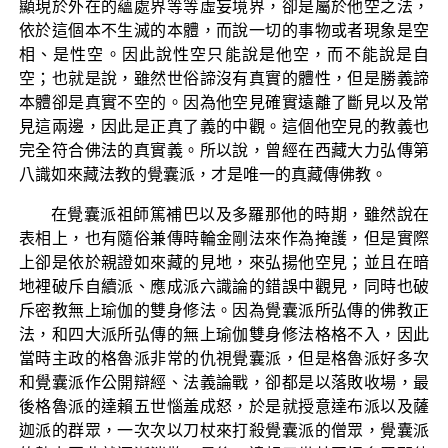
顯現於外在的蘊處界等等虛妄境界，卻是屬於他空之法，
依於這個本不生滅的本體，而說一切的事物或者現象是空
相、是性空。因此說性空只能說是他空，而不能說是自
空；也就是說，雖然世俗諦沒有真實的體性，但是勝義諦
本體卻是真實不空的。因為他空見確實遠離了斷見以及常
見這兩邊，因此是正真了義的中觀。這個他空見的教義也
完全符合佛法的真實義。所以說，曾經在西藏大力弘傳第
八識如來藏法教的覺囊派，才是唯一的真藏傳佛教。
在覺囊派祖師篤補巴以及多羅那他的時期，雖然說在
表相上，也有隨俗兼傳時輪金剛法來作為掩護，但是實際
上卻是依於親證如來藏的見地，來弘揚他空見；並且在暗
地裡破斥自續派、應成派六識論的錯誤中觀見，同時也破
斥密教無上瑜伽的雙身修法。因為覺囊派所弘傳的佛教正
法，和四大派所弘傳的無上瑜伽雙身修法格格不入，因此
當時主政的格魯派非常的仇視覺囊派，但是格魯派好多次
和覺囊派作公開辯經、法義論戰，卻都是以落敗收場，最
後格魯派的達賴五世惱羞成怒，於是就授意達布派以及薩
迦派的群眾，一次次以刀杖來打殺覺囊派的僧眾，覺囊派