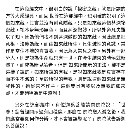
在這段經文中，很明白的說「祕密之藏」就是所謂的
方等大乘經典，而且 世尊在這部經中，也明確的說明了這
個如來藏，其實並沒有刻意隱藏，只是如來藏這個甚深祕
密藏，祂本身無形無色，而且甚深微妙，所以外道凡夫難
以了知。因為他們找不到甚深微妙的如來藏，因此總是把
意根、法塵為緣，而由如來藏所生，具生滅性的意識，當
作是常住不壞的真實我，因此落入常見之中。另外有一部
分人，則是認為生命就只有一世，在今生結束的時候就斷
滅了，而成為斷見論者。但是 如來所開示的正法，卻不是
這樣子說的，如來所說的有我，是說如來藏我是真實存在
而不生不滅的；至於所說的無我，則是說這個如來藏是無
我性的，祂從來不作主，這個雙具有我以及無我的如來
藏，才能夠稱為是中道啊！
另外在這部經中，有位迦葉菩薩請問佛陀說：「世
尊！您曾經開示過有四種魔，那麼在 佛陀您入滅之後，我
們應當要如何作分辨，才不會被誤導呢？」佛陀就告訴迦
葉菩薩說：