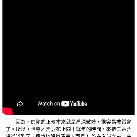
文字內容
各位菩薩：
阿彌陀佛！
歡迎您收看「三乘菩提之常見外道法——廣論」，我
們今天要談論的單元是〈真藏傳佛教——覺囊派略說〉。
或許有人對於我們把藏傳佛教區分為真藏傳佛教以及
假藏傳佛教，有些不以為然。但是我們看 佛陀所開示的經
典中，其實處處都不斷提到正法與外道法的差別，就如同
玄奘菩薩所說：「若不摧邪，難以顯正。」一定是要摧邪
顯正，把正法和邪法之間的差別說明清楚，這樣大家才能
夠瞭解什麼是正法，也才不會被邪法所誤導。
因為，佛陀的正教本來就是甚深微妙，很容易被錯會
了。所以，世尊才需要花上四十餘年的時間，來把三乘菩
提從淺到深，逐步地解說清楚。而且 佛陀在入滅之前，在