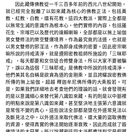
因此藏傳佛教從一千三百多年前的西元八世紀開始，
就已經完全脫離了以如來藏為核心的佛教正法，包括黃
教、紅教、白教，還有花教。這四大教派，實際上全都是
以無常生滅的意識作為根本心，他們實修的內容，包括蓮
花生、宗喀巴以及歷代的達賴喇嘛，全部都是以無上瑜伽
男女雙修法的樂空雙運境界，作為最究竟的法道，也就是
以男女雙修的邪淫法，作為即身成佛的密要。因此密宗喇
嘛所說的持戒清淨，就是遵照密教祖師所施設的「三昧耶
戒」，每天都要和女信徒合修雙身法。所以大家不要被騙
了，誤以為這個「三昧耶戒」是佛教中所說的持戒清淨，
他們美其名自稱是欲貪為道的金剛乘，並且誇耀說密教佛
所傳的無上瑜伽，超越 釋迦牟尼佛所傳的大乘般若。可
是，如果我們詳細地去考查他們的理論的話，就會發現有
的是以意識細心來替代第八識如來藏，有的則是以中脈裡
的明點來說是第八識如來藏，甚至堅決地主張第六意識就
是常恆不變的真心。這些說法全部都是墮在外道常見法以
及斷見法之中，以外道法來取代佛法，還大量的盜取佛教
的資源，使得真實的佛法開始逐漸衰敗，因此而成就了毀
佛謗法的大惡業。所以說藏密這四大派都應該判定是假藏