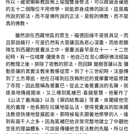
所以，藏密喇嘛教說無上瑜伽雙身修法，可以跳過菩薩道
的五十二個階位不用修學，就能即身成佛的說法，這是魔
所說的邪法，而不是佛所說的正法，是假的佛教，而不是
真的佛教。
雖然說在西藏地區的眾生，福德因緣不是很具足，而
且邪說橫行，可是仍然有大菩薩因為悲心深重，而依悲願
降生到西藏的覺囊派之中。覺囊派最早是在十一、十二世
紀時，有一位域摩·彌覺多吉，他自己在苦心鑽研佛法經論
的教理之後，排除了密教的邪法，而回歸 龍樹菩薩以及 彌
勒菩薩的真實法教來教導徒眾。到了十三世紀時，法脈傳
到了土杰尊追，他在日喀則拉孜縣附近的覺摩囊地區修建
了寺院，因此簡稱為覺囊巴。從此之後覺囊派的名聲，就
逐漸地傳揚開來，又三傳到篤補巴·喜饒堅贊，他著作了
《山法了義海論》以及《第四結集論》等書，來闡揚他空
見的義理。他長期在拉薩地區弘法，使得覺囊派的如來藏
法教很快速地發展起來，那時候每天跟著他修學的人，達
到有兩千人之多。因為篤補巴他非常完整地建立了中觀他
空見的理論體系，可說是傳播他空見法教的先驅，所以也