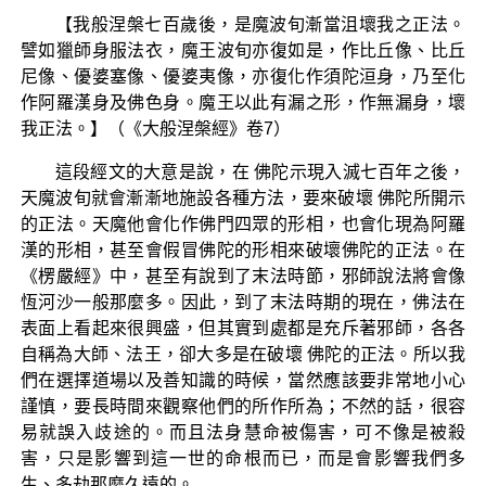
【我般涅槃七百歲後，是魔波旬漸當沮壞我之正法。
譬如獵師身服法衣，魔王波旬亦復如是，作比丘像、比丘
尼像、優婆塞像、優婆夷像，亦復化作須陀洹身，乃至化
作阿羅漢身及佛色身。魔王以此有漏之形，作無漏身，壞
我正法。】（《大般涅槃經》卷7）
這段經文的大意是說，在 佛陀示現入滅七百年之後，
天魔波旬就會漸漸地施設各種方法，要來破壞 佛陀所開示
的正法。天魔他會化作佛門四眾的形相，也會化現為阿羅
漢的形相，甚至會假冒佛陀的形相來破壞佛陀的正法。在
《楞嚴經》中，甚至有說到了末法時節，邪師說法將會像
恆河沙一般那麼多。因此，到了末法時期的現在，佛法在
表面上看起來很興盛，但其實到處都是充斥著邪師，各各
自稱為大師、法王，卻大多是在破壞 佛陀的正法。所以我
們在選擇道場以及善知識的時候，當然應該要非常地小心
謹慎，要長時間來觀察他們的所作所為；不然的話，很容
易就誤入歧途的。而且法身慧命被傷害，可不像是被殺
害，只是影響到這一世的命根而已，而是會影響我們多
生、多劫那麼久遠的。