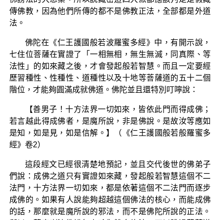
傳佛教，因為他們所傳的都不是佛教正法，全部都是外道
法。
佛陀在《仁王護國般若波羅蜜多經》中，有開示說，
七住位菩薩在實證了「一相無相，無生無滅，同真際、等
法性」的如來藏之後，才會發起般若智慧。而且一定要經
歷習種性、性種性、道種性以及十地等菩薩道的五十二個
階位，才能夠圓滿成就佛道。佛陀並且還特別叮嚀說：
【善男子！十方法界一切如來，皆依此門而得成佛；
若言越此得成佛者，是魔所說，非是佛說。是故汝等應如
是知，如是見，如是信解。】（《仁王護國般若般羅蜜多
經》卷2）
這段經文已經很清楚地預記，並且交代後世的佛弟子
們說：成佛之道只有實證如來藏，發起般若智慧這個不二
法門，十方法界一切如來，都是依著這個不二法門而逐步
成佛的。如果有人說能夠超越這個佛法的核心，而能成佛
的話，那麼就是魔所說的邪法，而不是佛陀所說的正法。