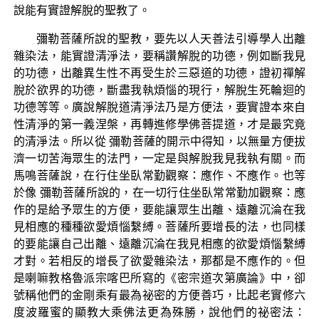
說能有實證解脫的聖教了。
彌勒菩薩所說的聖教，要先以人天善法引導學人出離
雜染法，能實證清淨法，要稱讚解脫的功德，例如斷我見
的功德，出離異生性不再受生於三惡道的功德，證初禪解
脫於欲界的功德，斷盡我執煩惱的現行，解脫生死輪迴的
功德等等。廣說解脫道清淨法乃是方便法，要實證本來自
性清淨的第一義涅槃，再轉進修學佛菩提道，才是最究竟
的清淨法。所以從 彌勒菩薩的開示中得知，以無量方便拔
濟一切苦海眾生的法門，一定是與解脫我見我執有關。而
馬鳴菩薩說，在行住坐臥常勤觀察：應作、不應作。也等
於像 彌勒菩薩所說的，在一切行住坐臥常常勤加觀察：應
作的是給予眾生的方便，要能讓眾生出離、遠離沉淪在我
見相應的種種欲愛煩惱繫縛。菩薩所要增長的法，也同樣
的要能讓自己出離、遠離沉淪在我見相應的欲愛煩惱繫縛
才對。若相反的增長了欲愛雜染法，那都是不應作的。但
是喇嘛教格魯派宗喀巴所寫的《密宗道次第廣論》中，卻
號稱他們的金剛乘有最為祕密的方便善巧，比起老實修六
度波羅蜜的顯教大乘佛法更為殊勝，說他們的祕密法：