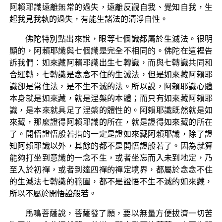
阿賴耶識遠離無常的過失，遠離反觀自我、覺知自我，生
起我見我執的過失，有能生諸法的清淨自性。
佛陀特別點出來說，眼等七個識都屬於生滅法。很明
顯的，阿賴耶識與七個識是完全不相同的。佛陀在這裡告
訴我們：如來藏阿賴耶識出生七轉識，而與七轉識共同和
合運轉，七轉識是念念不住的生滅法，但是如來藏阿賴耶
識卻是常住法，是不生不滅的法。所以說，阿賴耶識心體
本身就是如來藏，就是涅槃的本體；而只有如來藏阿賴耶
識，是本來就具足了涅槃的體性的。阿賴耶識既然就是如
來藏，那麼證得阿賴耶識的所在，就是證得如來藏的所在
了。開悟證悟般若指的一定是證如來藏阿賴耶識，除了證
知阿賴耶識以外，其餘的都不是開悟證般若了。因為就算
能夠打坐到意識的一念不生，或者坐忘而入未到地定，乃
至入於初禪，或者到達四禪的禪定境界，都屬於念念不住
的生滅法七轉識的範圍，都不是證悟不生不滅的如來藏，
所以不屬於開悟證般若。
馬鳴菩薩說，菩薩發了願，要以無量方便拔濟一切苦