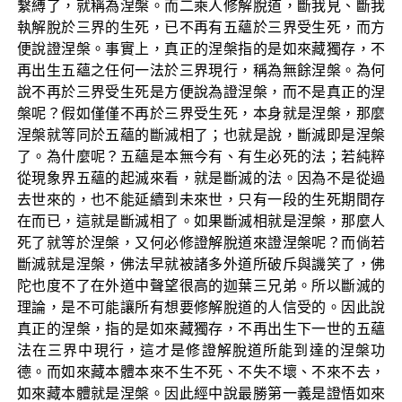
繫縛了，就稱為涅槃。而二乘人修解脫道，斷我見、斷我
執解脫於三界的生死，已不再有五蘊於三界受生死，而方
便說證涅槃。事實上，真正的涅槃指的是如來藏獨存，不
再出生五蘊之任何一法於三界現行，稱為無餘涅槃。為何
說不再於三界受生死是方便說為證涅槃，而不是真正的涅
槃呢？假如僅僅不再於三界受生死，本身就是涅槃，那麼
涅槃就等同於五蘊的斷滅相了；也就是說，斷滅即是涅槃
了。為什麼呢？五蘊是本無今有、有生必死的法；若純粹
從現象界五蘊的起滅來看，就是斷滅的法。因為不是從過
去世來的，也不能延續到未來世，只有一段的生死期間存
在而已，這就是斷滅相了。如果斷滅相就是涅槃，那麼人
死了就等於涅槃，又何必修證解脫道來證涅槃呢？而倘若
斷滅就是涅槃，佛法早就被諸多外道所破斥與譏笑了，佛
陀也度不了在外道中聲望很高的迦葉三兄弟。所以斷滅的
理論，是不可能讓所有想要修解脫道的人信受的。因此說
真正的涅槃，指的是如來藏獨存，不再出生下一世的五蘊
法在三界中現行，這才是修證解脫道所能到達的涅槃功
德。而如來藏本體本來不生不死、不失不壞、不來不去，
如來藏本體就是涅槃。因此經中說最勝第一義是證悟如來