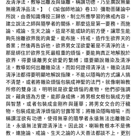
及清淨法，教導出離及與遠離，稱讚功德，乃至廣說無量
無邊清淨品法。】（《瑜伽師地論》卷13）彌勒菩薩論中
所說，由善知識傳授三歸依，制立所應學習的佛戒內容，
建立說法之師與隨學者的關係，那麼這是第一要務。而施
論、戒論、生天之論，這是不能或缺的前方便，讓眾生能
夠先捨離欲界我的貪愛，能布施、持戒，造作生欲界天的
善業；然後再告訴他，欲界男女淫欲愛著是不清淨的法，
那是綁住於欲界生死最粗重的煩惱，要能夠真正地解脫於
欲界，得要遠離男女欲愛的繫縛；還要顯說雜染及清淨
法，教導如何出離雜染法，而如何證得清淨法。雜染法與
清淨法都得要明顯地解說指陳，不能以隱晦的方式讓人搞
不清楚，或者將雜染煩惱包裝成神聖的法門。就像喇嘛教
所修的雙身法，明明就是欲愛煩惱的產物，他們卻強調
說，藉貪道為方便，能即身成佛，將男根女根包裝成方便
與智慧，或者包裝成金剛杵與蓮華；將男女交合的汙穢
物，包裝成能清淨煩惱的甘露等等；將雜染隱晦暗喻，而
稱讚淫欲有功德，使得無辜的隨學者永遠無法出離雜染
法，永遠無法實證清淨法。因此說，喇嘛教根本不是佛
教，連施論、戒論、生天之論的人天善法都談不上，更別