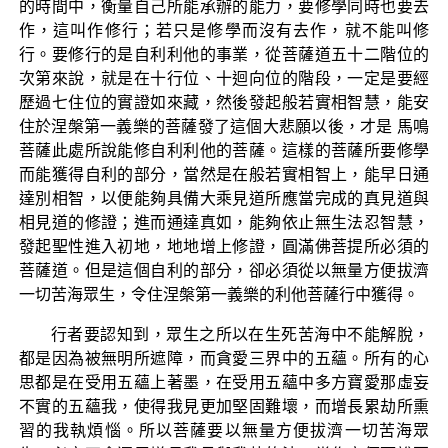
的時間中，衡量自己所能承辦的能力，要修學同時也要去
作，這叫作修行；若只是修學而沒有去作，就不能叫修
行。要修行的是自利利他的事業，從菩薩道五十二階位的
次第來說，就是在十行位、十迴向位的階段，一定是要經
歷過七住位的實證如來藏，然後發起般若實相智慧，能安
住於涅槃第一義樂的菩薩發了這個大悲願以後，才是 馬鳴
菩薩此處所說能修自利利他的菩薩。這樣的菩薩所要修學
而能獲得自利的部分，當然是在般若實相智上，能早日通
達別相智，以便能夠具備大乘見道所應當完成的真見道與
相見道的修證；進而通達真如，能夠依止無生法忍智慧，
發起聖性進入初地，地地增上修證，圓滿佛菩提所必須的
菩薩道。但是這個自利的部分，卻必須從以無量方便拔濟
一切苦海眾生，令住涅槃第一義樂的利他菩薩行中獲得。
行者要認知到，眾生之所以在生死苦海中不能解脫，
都是因為被無明所遮障，而貪愛三界中的五蘊。所有的心
思都是在受用五蘊上著墨，在受用五蘊中多方寶愛那虛妄
不實的五蘊我，使得我見更加堅固難壞，而增長累劫所熏
習的我執煩惱。所以菩薩要以無量方便拔濟一切苦海眾