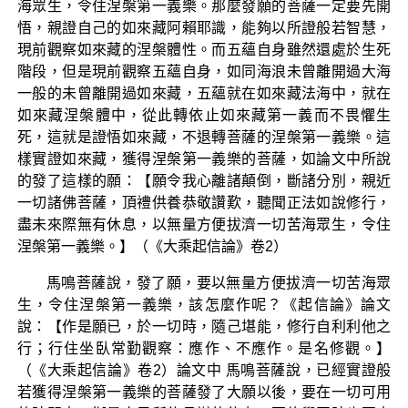
海眾生，令住涅槃第一義樂。那麼發願的菩薩一定要先開
悟，親證自己的如來藏阿賴耶識，能夠以所證般若智慧，
現前觀察如來藏的涅槃體性。而五蘊自身雖然還處於生死
階段，但是現前觀察五蘊自身，如同海浪未曾離開過大海
一般的未曾離開過如來藏，五蘊就在如來藏法海中，就在
如來藏涅槃體中，從此轉依止如來藏第一義而不畏懼生
死，這就是證悟如來藏，不退轉菩薩的涅槃第一義樂。這
樣實證如來藏，獲得涅槃第一義樂的菩薩，如論文中所說
的發了這樣的願：【願令我心離諸顛倒，斷諸分別，親近
一切諸佛菩薩，頂禮供養恭敬讚歎，聽聞正法如說修行，
盡未來際無有休息，以無量方便拔濟一切苦海眾生，令住
涅槃第一義樂。】（《大乘起信論》卷2）
馬鳴菩薩說，發了願，要以無量方便拔濟一切苦海眾
生，令住涅槃第一義樂，該怎麼作呢？《起信論》論文
說：【作是願已，於一切時，隨己堪能，修行自利利他之
行；行住坐臥常勤觀察：應作、不應作。是名修觀。】
（《大乘起信論》卷2）論文中 馬鳴菩薩說，已經實證般
若獲得涅槃第一義樂的菩薩發了大願以後，要在一切可用