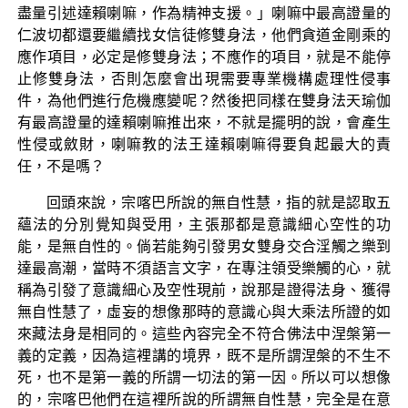
盡量引述達賴喇嘛，作為精神支援。」喇嘛中最高證量的
仁波切都還要繼續找女信徒修雙身法，他們貪道金剛乘的
應作項目，必定是修雙身法；不應作的項目，就是不能停
止修雙身法，否則怎麼會出現需要專業機構處理性侵事
件，為他們進行危機應變呢？然後把同樣在雙身法天瑜伽
有最高證量的達賴喇嘛推出來，不就是擺明的說，會產生
性侵或斂財，喇嘛教的法王達賴喇嘛得要負起最大的責
任，不是嗎？
回頭來說，宗喀巴所說的無自性慧，指的就是認取五
蘊法的分別覺知與受用，主張那都是意識細心空性的功
能，是無自性的。倘若能夠引發男女雙身交合淫觸之樂到
達最高潮，當時不須語言文字，在專注領受樂觸的心，就
稱為引發了意識細心及空性現前，說那是證得法身、獲得
無自性慧了，虛妄的想像那時的意識心與大乘法所證的如
來藏法身是相同的。這些內容完全不符合佛法中涅槃第一
義的定義，因為這裡講的境界，既不是所謂涅槃的不生不
死，也不是第一義的所謂一切法的第一因。所以可以想像
的，宗喀巴他們在這裡所說的所謂無自性慧，完全是在意