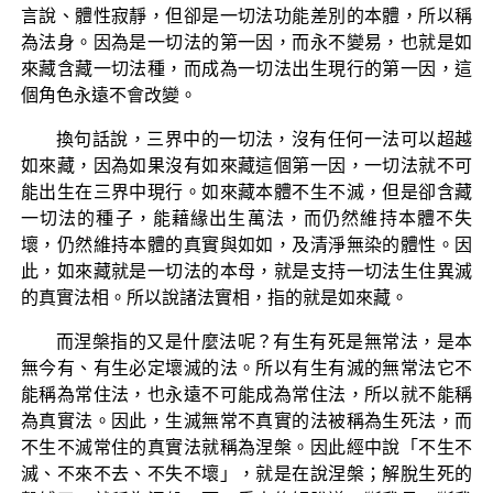
言說、體性寂靜，但卻是一切法功能差別的本體，所以稱
為法身。因為是一切法的第一因，而永不變易，也就是如
來藏含藏一切法種，而成為一切法出生現行的第一因，這
個角色永遠不會改變。
換句話說，三界中的一切法，沒有任何一法可以超越
如來藏，因為如果沒有如來藏這個第一因，一切法就不可
能出生在三界中現行。如來藏本體不生不滅，但是卻含藏
一切法的種子，能藉緣出生萬法，而仍然維持本體不失
壞，仍然維持本體的真實與如如，及清淨無染的體性。因
此，如來藏就是一切法的本母，就是支持一切法生住異滅
的真實法相。所以說諸法實相，指的就是如來藏。
而涅槃指的又是什麼法呢？有生有死是無常法，是本
無今有、有生必定壞滅的法。所以有生有滅的無常法它不
能稱為常住法，也永遠不可能成為常住法，所以就不能稱
為真實法。因此，生滅無常不真實的法被稱為生死法，而
不生不滅常住的真實法就稱為涅槃。因此經中說「不生不
滅、不來不去、不失不壞」，就是在說涅槃；解脫生死的