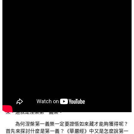
文字內容
各位菩薩：阿彌陀佛！
「三乘菩提之入門起信」今天要說的單元是：「何謂
涅槃第一義樂？」馬鳴菩薩在《大乘起信論》中說到，菩
薩發了願，要：【以無量方便拔濟一切苦海眾生，令住涅
槃第一義樂。】（《大乘起信論》）要度眾生，使能住於
涅槃第一義樂中，表示必須度眾生證悟涅槃的本際如來
藏，因此才能夠生起般若德、解脫德與法身德；現觀如來
藏就是世間與出世間諸法的根源，無有一法能夠超越如來
藏。雖然還在生死中修菩薩道，但完成菩薩道所有修學的
期間，必須經歷的分段生死，直到最後成佛，都不會離開
現前實證的如來藏。所以能夠住於解脫的法樂中而安隱下
來，這就是涅槃第一義樂。
為何涅槃第一義樂一定要證悟如來藏才能夠獲得呢？
首先來探討什麼是第一義？《華嚴經》中又是怎麼說第一