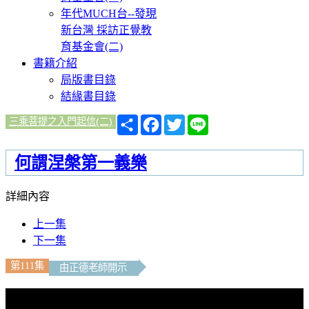
年代MUCH台--發現
新台灣 採訪正覺教
育基金會(二)
書籍介紹
局版書目錄
結緣書目錄
分
Facebook
Twitter
Line
三乘菩提之入門起信(二)
享
何謂涅槃第一義樂
詳細內容
上一集
下一集
第111集
由正德老師開示