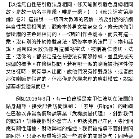
【以達無自性慧引發法身相同，修天瑜伽引發色身總相同
故。是故一切名金剛乘，唯是一乘。】（《密宗道次第廣
論》卷2）這裡說，一切四大教派的密續，所要引發的所謂
無自性慧是相同的；觀修本尊男女雙身交合，修天瑜伽引
發所謂的空色是相同的，一切都叫作金剛乘，而只有這一
乘，沒有別的外於修雙身法、觀修本尊的法門了。換句話
說，藏密四大教派都有這種祕密法，被稱為仁波切、法
王、活佛的，都必定是在祕密法有實際修練，並且完成天
瑜伽的標準。在修練期間，若有哪一派的喇嘛被指控性侵
女信徒時，就有專人出面，說他們沒有修雙身法，或者說
那位喇嘛是假冒的，但都僅是危機處理的應對模式，說謊
搪塞想要隱藏而已。
例如2016年3月，有一位曾經是索甲仁波切在法國的
貼身翻譯，接受記者訪問說到：「索甲（Ripga）的組織
在巴黎以非常高價聘請專業『危機應變代理』，針對我們
的問題，訓練幾個對外發言人，包括我自己在內，專門回
應有關性騷擾、財政弊端的指控。我們被指導不要針對問
題回答，只要不斷重複述說一些選定的關鍵語句；同時要