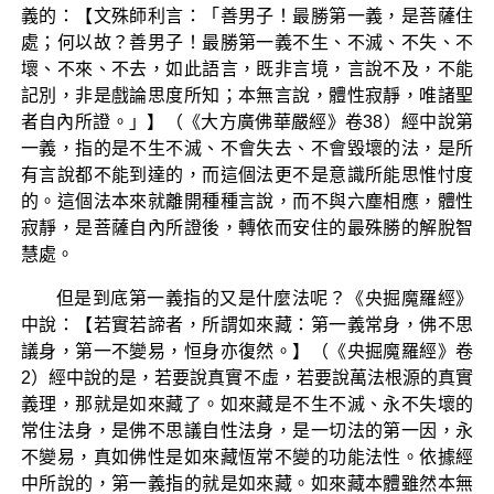
義的：【文殊師利言：「善男子！最勝第一義，是菩薩住
處；何以故？善男子！最勝第一義不生、不滅、不失、不
壞、不來、不去，如此語言，既非言境，言說不及，不能
記別，非是戲論思度所知；本無言說，體性寂靜，唯諸聖
者自內所證。」】（《大方廣佛華嚴經》卷38）經中說第
一義，指的是不生不滅、不會失去、不會毀壞的法，是所
有言說都不能到達的，而這個法更不是意識所能思惟忖度
的。這個法本來就離開種種言說，而不與六塵相應，體性
寂靜，是菩薩自內所證後，轉依而安住的最殊勝的解脫智
慧處。
但是到底第一義指的又是什麼法呢？《央掘魔羅經》
中說：【若實若諦者，所謂如來藏：第一義常身，佛不思
議身，第一不變易，恒身亦復然。】（《央掘魔羅經》卷
2）經中說的是，若要說真實不虛，若要說萬法根源的真實
義理，那就是如來藏了。如來藏是不生不滅、永不失壞的
常住法身，是佛不思議自性法身，是一切法的第一因，永
不變易，真如佛性是如來藏恆常不變的功能法性。依據經
中所說的，第一義指的就是如來藏。如來藏本體雖然本無