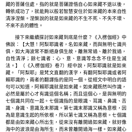
藏的菩薩住處，指的就是菩薩證悟自心如來藏不退以後，
轉依成功了，就能夠以般若智慧安住於如來藏的本來自性
清淨涅槃。涅槃說的就是如來藏的不生不死、不失不壞、
不來不去的體性。
接下來繼續探討如來藏到底是什麼？《入楞伽經》中
佛說：【大慧！阿梨耶識者，名如來藏，而與無明七識共
俱，如大海波常不斷絕身俱生故，離無常過、離於我過，
自性清淨；餘七識者：心、意、意識等念念不住是生滅
法。】（《入楞伽經》卷7）經中說，阿梨耶識就是如來
藏。「阿梨耶」是梵文直翻的漢字，有翻阿梨耶識或者阿
賴耶識的，兩者的翻譯指的是同一個。從經文中明白的語
句可以知道，阿賴耶識就是如來藏。如來藏既然叫作識，
必然是屬於心才有識這個名稱；而且這個心，是與無明的
七個識共同在一起。七個識指的是眼識、耳識、鼻識、舌
識、身識、意識及末那識。第七識末那識又稱為意根，因
為是意識生起的所依根，所以第七識又稱為意根。七個識
都是由如來藏心所出生，從來沒有離開過如來藏，就好像
海中的波浪是由海所生，而未曾離開過海一樣。如來藏心