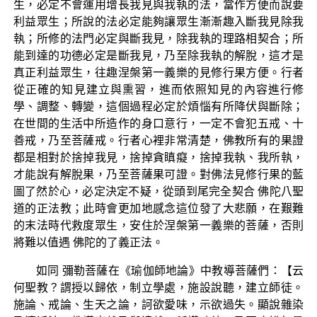
生，必定不會運用增長我見與我執的法，當作方便而說要
利益眾生；所說的法必定能夠讓眾生漸漸趣入斷我見除我
執；所修的法門必定與斷我見，除我執的理路相契合；所
能到達的功德必定是斷我見，乃至除我執的解脫，這才是
真正利益眾生，往趣涅槃第一義樂的見修行果方便。行者
從正確的知見建立與熏習，進而依照知見的內容進行修
學、調整、轉變，這個過程必定於煩惱有所降伏與斷除；
在世間的生活中所造作的身口意行，一定不會犯五戒、十
善戒，乃至菩薩戒。行者心裡非常清楚，佛教所有的果證
都是相對於捨掉我見，捨掉貪瞋癡，捨掉我執、我所執，
才能說有解脫果，乃至菩薩果可證。對佛法見修行果的藍
圖了然於心，必定決定不疑，從頭到尾完全契合 佛陀八聖
道的正法教；此時會更加地感念這位發了大悲願，在艱難
的末法時代救度眾生，安住於涅槃第一義樂的菩薩，否則
將難以值遇 佛陀的了義正法。
如同 彌勒菩薩在《瑜伽師地論》中教導菩薩們：【云
何聖教？謂授以歸依，制立學處，施設說聽，建立師徒。
施論、戒論、生天之論，訶欲愛味，示欲過失。顯說雜染