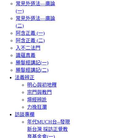
常見外道法—廣論
(一)
常見外道法—廣論
(二)
阿含正義 (一)
阿含正義 (二)
入不二法門
識蘊真義
勝鬘經講記(一)
勝鬘經講記(二)
法義辨正
明心與初地釋
宗門與教門
壇經辨訛
力挽狂瀾
訪談專欄
年代MUCH台--發現
新台灣 採訪正覺教
育基金會(一)