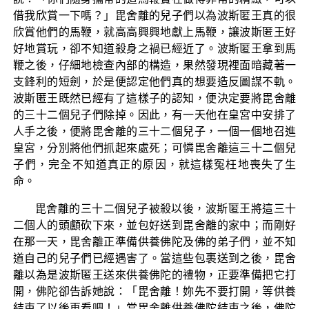
借我欣賞一下嗎？」毘舍離的兒子們以為波斯匿王真的很
欣賞他們的馬鞭，就高高興興地獻上馬鞭，讓波斯匿王好
好地賞玩，卻不知道殺身之禍已經近了。波斯匿王拿到馬
鞭之後，仔細地檢查內部的構造，果然發現裡面暗藏著一
支鋒利的短劍，於是便認定他們真的想要造反圖謀不軌。
波斯匿王既然已經有了這樣子的認知，便決定要將毘舍離
的三十二個兒子們除掉。因此，有一天他在皇宮中安排了
人手之後，便將毘舍離的三十二個兒子，一個一個地召進
皇宮，分別將他們抓起來處死；可憐毘舍離這三十二個兒
子們，完全不知道真正的原因，就這樣冤枉地喪失了生
命。
毘舍離的三十二個兒子被殺以後，波斯匿王將這三十
二個人的頭顱砍下來，並包好送到毘舍離的家中；而剛好
在那一天，毘舍離正準備供養佛陀及佛的弟子們，並不知
道自己的兒子們已經遇害了。當這些包裹送到之後，毘舍
離以為是波斯匿王送來供養佛陀的禮物，正要準備把它打
開，佛陀卻告訴她說：「毘舍離！妳先不要打開，等供養
結束了以後再看吧！」當毘舍離供養佛陀結束之後，佛陀