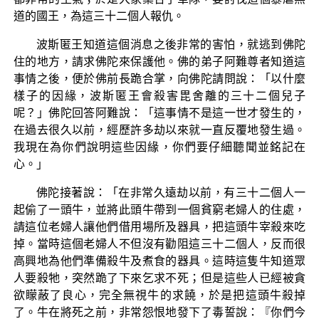
道的國王，為這三十二個人報仇。
波斯匿王知道這個消息之後非常的害怕，就逃到佛陀
住的地方，請求佛陀來保護他。佛的弟子阿難尊者知道這
事情之後，便於佛前長跪合掌，向佛陀請問說：「以什麼
樣子的因緣，波斯匿王會殺害毘舍離的三十二個兒子
呢？」佛陀回答阿難說：「這事情不是這一世才發生的，
在過去很久以前，經歷許多劫以來就一直反覆地發生過。
我現在為你們說明這些因緣，你們要仔細聽聞並銘記在
心。」
佛陀接著說：「在非常久遠劫以前，有三十二個人一
起偷了一頭牛，並將此頭牛帶到一個貧窮老婦人的住處，
請這位老婦人讓他們借用場所及器具，把這頭牛宰殺來吃
掉。當時這個老婦人不但沒有勸阻這三十二個人，反而很
高興地為他們準備殺牛及煮食的器具。這時這隻牛知道眾
人要殺牠，突然跪了下來乞求不死；但是這些人已經被貪
欲矇蔽了良心，完全無視牛的求饒，於是把這頭牛殺掉
了。牛在將死之前，非常怨恨地發下了毒誓說：『你們今