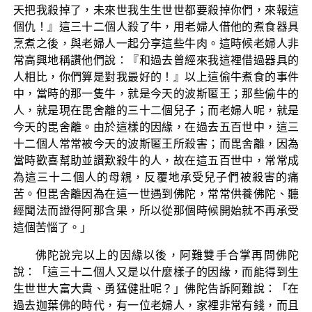
天把我殺掉了，未來世我生生世世都要殺掉你們，來報這
個仇！』這三十二個人殺了牛，用老婦人借他的煮食器具
烹煮之後，與老婦人一起分享這些牛肉。這時候老婦人非
常高興地稱讚他們說：『和過去曾經來我這裡借過器具的
人相比，你們算是對我最好的！』以上這偷牛煮食的事件
中，當時的那一隻牛，就是今天的波斯匿王；那些偷牛的
人，就是現在毘舍離的三十二個兒子；而老婦人呢，就是
今天的毘舍離。由於這樣的因緣，在過去五百世中，這三
十二個人常常被今天的波斯匿王所殺害；而毘舍離，因為
當時歡喜幫助並讚歎殺牛的人，故在這五百世中，常常成
為這三十二個人的母親，反覆地承受兒子們被殺害的痛
苦。但毘舍離因為在這一世遇到佛陀，常常供養佛陀、聽
經聞法而證得阿那含果，所以從那個時候開始就不再承受
這個苦惱了。」
佛陀說完以上的因緣以後，阿難雙手合掌再問佛陀
說：「這三十二個人又是以什麼樣子的因緣，而能得到生
生世世大富大貴、勇猛健壯呢？」佛陀告訴阿難說：「在
過去迦葉佛的時代，有一位老婦人，家裡非常有錢，而且