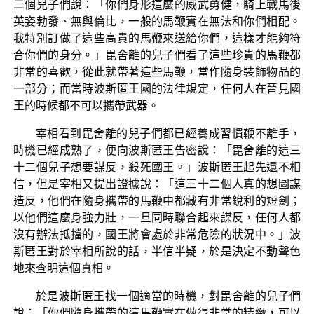
二個兒子們說：「你們身形這麼的威武勇健，騎上戰馬後
英姿勃發、無與倫比，一般的馬鞭實在無法和你們相配。
我特別訂做了這些高貴的馬鞭來送給你們，這樣才能夠符
合你們的身分。」毘舍離的兒子們看了這些珍貴的馬鞭都
非常的喜歡，從此就帶著這些馬鞭，當作隨身裝飾物品的
一部分；而當時波斯匿王國的法律規定，任何人在晉見國
王的時候都不可以攜帶武器。
宰相看到毘舍離的兒子們都已經養成習慣鞭不離手，
時機已經成熟了，便向波斯匿王告密說：「毘舍離的這三
十二個兒子想要謀反，殺死國王。」波斯匿王起先還不相
信，但是宰相又提出證據說：「這三十二個人真的想圖謀
造反，他們在隨身攜帶的馬鞭中都藏有非常銳利的短劍；
以他們這麼身強力壯，一旦同時聯合起來謀反，任何人都
沒有辦法抵擋的，國王將會處於非常危險的狀況中。」波
斯匿王對於宰相所說的話，半信半疑，於是決定不動聲色
地來查明這個真相。
於是波斯匿王找一個適當的時機，對毘舍離的兒子們
說：「你們隨身攜帶的這馬鞭實在做得非常的精緻，可以