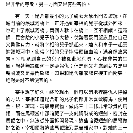
是非常的尊敬，另一方面又是有些害怕。
有一天，毘舍離最小的兒子騎著大象出門去遊玩，在
城門前的護城河橋上，正好遇到宰相的兒子從城外回來，
也走上了護城河橋；兩個人就卡在橋上，互不相讓。這時
候，毘舍離的小兒子瞋心大發，仗勢著豪門望族且他自己
又勇健有力，就將宰相的兒子抓起來，連人和車子一起丟
進護城河中，使得宰相的兒子摔得頭破血流，滿身傷痕累
累。宰相見到自己的兒子被如此地侮辱，心裡非常的生
氣，想著無論如何一定要報仇；但是他又考慮到對方是皇
親國戚又是豪門望族，如果和毘舍離家族直接正面衝突，
絕對是討不到便宜的。
宰相想了好久，終於想出一個可以暗地裡將仇人除掉
的方法。宰相知道毘舍離的兒子們都非常喜歡騎馬，便用
金、銀、琉璃、瑪瑙等寶物，做成三十二條非常珍貴的馬
鞭，而在馬鞭當中卻暗藏了一支純鋼製成的短劍，密封在
馬鞭之中，無法從外面拆開發現。這些暗藏短劍的馬鞭做
好之後，宰相便將這些馬鞭送到毘舍離家中，對她的三十