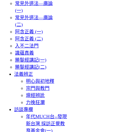
常見外道法—廣論
(一)
常見外道法—廣論
(二)
阿含正義 (一)
阿含正義 (二)
入不二法門
識蘊真義
勝鬘經講記(一)
勝鬘經講記(二)
法義辨正
明心與初地釋
宗門與教門
壇經辨訛
力挽狂瀾
訪談專欄
年代MUCH台--發現
新台灣 採訪正覺教
育基金會(一)