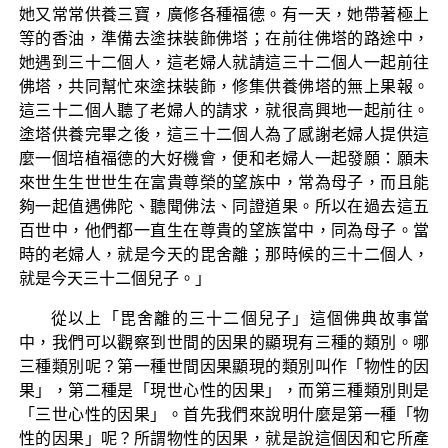
她又常常供養三寶，廣修各種福德。有一天，她帶著極上
等的香油，準備去塗抹裝飾佛塔；在前往佛塔的路途中，
她遇到三十二個人，這老婦人就請這三十二個人一起前往
佛塔，共同幫忙來塗抹裝飾，修集供養佛塔的無上果報。
這三十二個人聽了老婦人的請求，就很高興地一起前往。
塗塔供養完畢之後，這三十二個人為了感謝老婦人提供這
麼一個培植福德的大好機會，便和老婦人一起發願：願未
來世生生世世生在富貴尊榮的望族中，常為母子，而且能
夠一起值遇佛陀、聽聞佛法、同證道果。所以在過去這五
百世中，他們都一直生在尊貴的望族當中，同為母子。當
時的老婦人，就是今天的毘舍離；那時候的三十二個人，
就是今天三十二個兒子。」
從以上「毘舍離的三十二個兒子」這個佛典故事當
中，我們可以觀察到世間的因果的顯現有三種的類別。哪
三種類別呢？第一種世間因果顯現的類別叫作「物性的因
果」，第二種是「現世心性的因果」，而第三種類別則是
「三世心性的因果」。首先我們來說明什麼是第一種「物
性的因果」呢？所謂物性的因果，就是說這個因和它所產