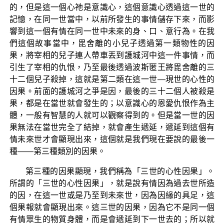
的，但是這一個心祂是意識心，這個意識心透過這一世的
記憶，在同一世當中，以前所發生的事情儲存下來，而影
響到這一個有情在同一世中未來的身、口、意行為。在我
們這個故事當中，毘舍離的小兒子透過第一類物性的因
果，將宰相的兒子連人帶車丟到護城河中這一件事情，而
引生了宰相的仇恨，乃至最後透過波斯匿王將毘舍離的三
十二個兒子殺掉，這就是第二類在這一世—現世的心性的
因果。前面的護城河之爭是因，最後的三十二個人被殺是
果，都是在當世就會發生的；以意識心的恩愛仇恨作為主
體，一般有智慧的人就可以觀察得到的。但是當一世的因
果無法在當世完全了結掉，就會產生遞延，遞延到這個有
情未來世才會顯現出來，這個就是我們現在要說的最後一
種——第三種類別的因果。
第三種的因果顯現，我們稱為「三世的心性因果」。
所謂的「三世的心性因果」，就是說有情因為過去世所造
的因，在這一世或是乃至到未來世，因為因緣的具足，這
個果報就會顯現出來。這三世的因果，因為它不是同一個
有情眾生的物質身體，而是會遞延到下一世去的；所以就