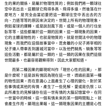
生的果的關係，是屬於物理性質的；例如我們將一顆球往
空中丟出去，這顆球它飛得多高、飛得多遠，然後落在什
麼地方，是完全由當初要把這一顆球往空中丟出去的方
向、力道等等的原因來決定的。世間上所有的物理現象，
例如星球的運轉，或是說刮風下雨，或是一個人的行住坐
臥等等，這些都屬於這一類的因果。這一類現象的因果，
它的主體是物性的，也就是物質的，就是世間法中的物理
現象。而我們在這個故事當中，毘舍離的小兒子將宰相的
兒子連人帶車丟到護城河當中，以及他們騎馬、騎象等等
這些活動，都是屬於這一類的。這一類的因果在我們這個
世間最多，也最容易觀察得到，因此大家都知道。
而第二種因果的顯現呢叫作「現世心性的因果」，那
是什麼呢？這是說有情因為現在這一世，透過前面第一種
的物性因果，而在意識心上面產生了心理的變化，對於某
些事情或其他的有情，產生了一些見解、愛或是仇恨；以
此所產生的見解儲存在這一世有情的大腦記憶當中，在同
一世當中的時候，這一個有情未來的某一個時間點上，就
會產生作用，顯現出果報。這一類現象因果的主體是心性