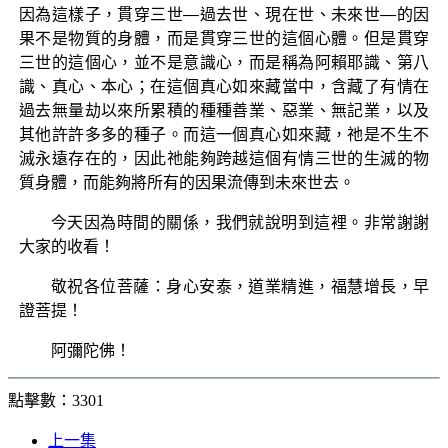
因為這樣子，貫穿三世—過去世、現在世、未來世—的因
果不是物質的身體，而是貫穿三世的這個心體。但是貫穿
三世的這個心，並不是意識心，而是稱為阿賴耶識、第八
識、真心、本心；在這個真心如來藏當中，含藏了有情在
過去無量劫以來所累積的種種善業、惡業、無記業，以及
其他許許多多的種子。而這一個真心如來藏，祂是不生不
滅永遠存在的，因此祂能夠跨越這個有情三世的生滅的物
質身體，而能夠將所有的因果流傳到未來世去。
今天因為時間的關係，我們就說明到這裡。非常謝謝
大家的收看！
敬祝各位菩薩：身心安泰，道業精進，福慧增長，早
證菩提！
阿彌陀佛！
點擊數：3301
上一集