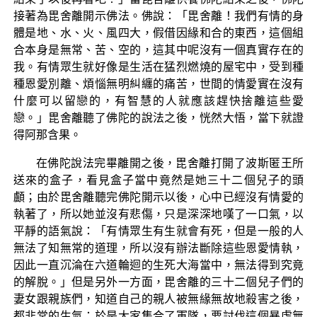
接著為毘舍離開示佛法。佛說：「毘舍離！我們有情的身
體是地、水、火、風四大，假借因緣和合的東西，這個組
合本身是無常、苦、空的，這其中呢沒有一個真實存在的
我。有情眾生就好像是生活在猛烈燃燒的屋宅中，受到種
種恩愛別離、煩惱無明糾纏的痛苦，世間的情愛實在沒有
什麼可以留戀的，有智慧的人就應該趕快捨離這些愛
戀。」毘舍離聽了佛陀的說法之後，恍然大悟，當下就證
得阿那含果。
在佛陀說法完畢離開之後，毘舍離打開了波斯匿王所
送來的盒子，看見盒子當中竟然是她三十二個兒子的頭
顱；由於毘舍離聽完佛陀開示以後，心中已經沒有情愛的
執著了，所以她並沒有悲傷，只是深深地嘆了一口氣，以
平靜的語氣說：「有情眾生有生就會有死，但是一般的人
無法了知無常的道理，所以沒有辦法斷除這些恩愛情執，
因此一直沉淪在六道輪迴的生死大海當中，無法得到究竟
的解脫。」但是另外一方面，毘舍離的三十二個兒子們的
妻女跟親族們，知道自己的親人被無緣無故地殺害之後，
都非常的生氣；於是大家集合了軍隊，要討伐這個暴虐無