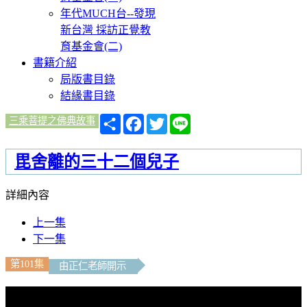
年代MUCH台--發現
新台灣 採訪正覺教
育基金會(二)
書籍介紹
局版書目錄
結緣書目錄
分
Facebook
Twitter
Line
三乘菩提之佛典故事
享
毘舍離的三十二個兒子
詳細內容
上一集
下一集
第101集
由正仁老師開示