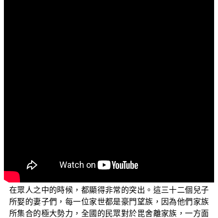
文字內容
各位菩薩：阿彌陀佛！
歡迎您收看「佛典故事選輯」。今天我們要藉由「毘
舍離的三十二個兒子」這個佛典上的故事，來說明因果顯
現的三個層次。
在釋迦牟尼佛的時代，有一位非常尊貴的婦女，她的
名字叫作毘舍離；她不但非常有智慧，而且又賢能有道
德。毘舍離十分敬愛信受佛法，常常恭請佛陀和祂的弟子
們來家裡接受供養。而當時的國王，名字叫作波斯匿王，
他因為非常讚賞毘舍離的智慧和賢德，就和毘舍離互相以
兄妹稱呼。毘舍離總共生了三十二個兒子，每一個兒子都
長得非常的英俊，而且個個高大雄偉、身強力壯；他們站
在眾人之中的時候，都顯得非常的突出。這三十二個兒子
所娶的妻子們，每一位家世都是豪門望族，因為他們家族
所集合的極大勢力，全國的民眾對於毘舍離家族，一方面