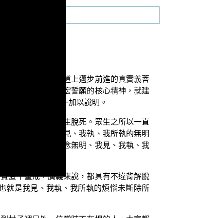
己成為一個在佛菩提道上邁步前進的真實義菩
宏誓願，因此依著四宏誓願的核心精神，就建
。接下來我們就逐一加以說明。
脫的彼岸，就是要了生脫死。眾生之所以一直
，當然就得在斷除我見、我執、我所執的無明
斷除二乘人所斷的一念無明、我見、我執、我
就是不違背解脫。
三寶這十重戒，廣義來說，都具有不違背解脫
也就是我見、我執、我所執的煩惱未斷除所