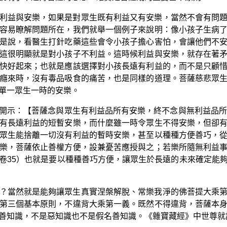
利益與安樂，如果是對眾生既有利益又有安樂，當然不會有問
容易瞭解問題所在，我們就舉一個例子來說明：像小孩子生病
是說，看醫生打針吃藥這些會令小孩子擔心害怕，會讓他們不
這很明顯就是對小孩子不利益。這時候利益與安樂，就存在著
快好起來；也就是應該選擇對小孩長遠有利益的，而不是只顧
癮來時，沒有毒品吸食的痛苦，也是同樣的道理。菩薩慈悲眾
單一眾生一時的安樂。
開示：【菩薩念與眾生有利益品所有安樂，終不念與無利益品所
有長遠利益的短暫安樂，而什麼雖一時令眾生不得安樂，但卻
眾生能捨離一切沒有利益的暫時安樂，甚至以種種方便善巧，
樂，菩薩依止善權方便，設兼憂苦應授與之；若樂所隨無利益
卷35）也就是要以種種善巧方便，讓眾生於長遠的未來確定能
？當然就是能夠讓眾生真實涅槃解脫、常樂我淨的佛菩提大乘
第三個基本原則，不違背大乘第一義。既然不得違背，菩薩本
善知識，不是惡知識也不是假名善知識。《雜寶藏經》中世尊就