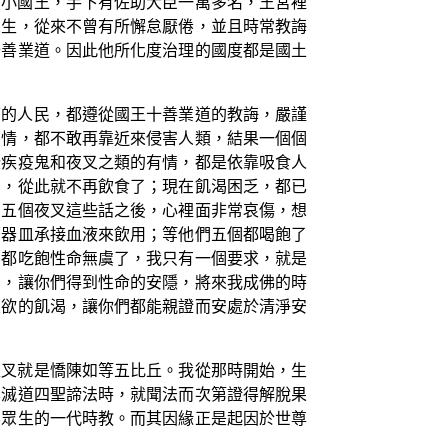
個小國王，手下有佐助大臣一萬多名，王宮裡
眾生，從來不曾有所懈怠厭倦，並且時常教誨
十善業道。因此他所化度治理的國度都是國土
下的人民，都遵從國王十善業道的教誨，嚴謹
有情，都不敢再靠近來侵害人類，結果一個個
些疾疫鬼和夜叉之類的有情，都是依靠吸食人
們，從此就不再飲食了；現在飢渴困乏，都已
了五個夜叉這些話之後，心裡面非常哀傷，想
著器皿承接血液來飲用；等他們五個都喝飽了
們都吃飽性命無虞了，我只有一個要求，就是
渴，讓你們得到性命的安隱，將來我成佛的時
五欲的飢渴，讓你們都能親證而安處於清淨安
夜叉就是憍陳如等五比丘。我從那時開始，生
集滅道四聖諦法時，就聞法而次第證得解脫果
界眾生的一代時教。而其因緣正是起因於世尊