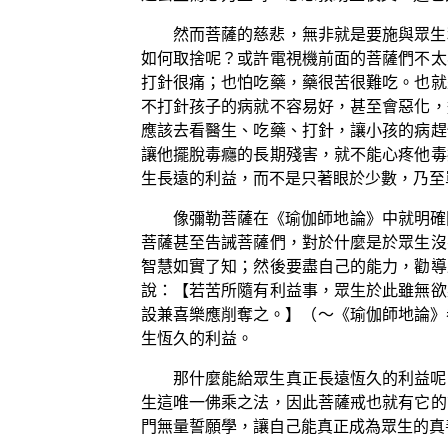
然而菩薩的慈悲，無非就是要施與眾生
如何取捨呢？或許電視機前面的菩薩們不太
打針很痛；也怕吃藥，藥很苦很難吃。也就
不打針孩子的病就不容易好，甚至會惡化，
應該去看醫生、吃藥、打針，讓小孩的病趕
讓他擺脫毒癮的長期殘害，就不能心疼他毒
生長遠的利益，而不是只著眼於少數，乃至
像彌勒菩薩在《瑜伽師地論》中就明確
菩薩甚至告誡菩薩們，對於什麼是於眾生沒
智慧如實了知；然後要盡自己的能力，勸導
說：【若苦所隨有利益事，眾生於此雖無欲
設兼喜樂應削奪之。】（～《瑜伽師地論》
生恆久的利益。
那什麼能給眾生真正長遠恆久的利益呢
生這唯一佛乘之法，因此菩薩戒也就有它的
門無量誓願學，讓自己能真正成為眾生的真