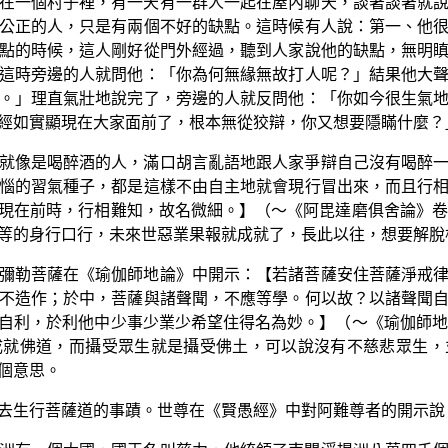
在一個村子裡，有一天有一群人一起在屋內聊天，談著談著就
公正的人，只是有兩個不好的缺點。這時候有人說：第一、他
點的時候，這人剛好從門外經過，聽到人家說他的缺點，無明
這時旁邊的人就問他：「你為何無緣無故打人呢？」結果他大
。」理直氣壯地說完了，旁邊的人就反問他：「你如今很生氣
經如實顯現在大家面前了，根本無從狡辯，你又想要隱瞞什麼？
就像是喝醉酒的人，滿口胡言亂語地跟人家爭辯自己沒有喝醉
惱的習氣種子，都是這樣不由自主地就會現行冒出來，而且行
現在前時，行相難知，故名微細。】（～《阿毘達磨俱舍論》卷
等的身行口行，未來世惡業果報就成就了，長此以往，想要解脫
彌勒菩薩在《瑜伽師地論》中開示：【若諸菩薩安住菩薩淨戒
不造作；於中，菩薩與諸聲聞，不應等學。何以故？以諸聲聞
自利，於利他中少事少業少希望住得名為妙。】（～《瑜伽師地
成就佛道，而攝受眾生就是攝受佛土，可以說沒有不慈悲眾生，
個意思。
去生行菩薩道的事蹟。世尊在《賢愚經》中對阿難尊者的開示說