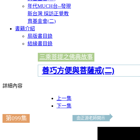
年代MUCH台--發現
新台灣 採訪正覺教
育基金會(二)
書籍介紹
局版書目錄
結緣書目錄
三乘菩提之佛典故事
善巧方便與菩薩戒(二)
詳細內容
上一集
下一集
第099集
由正源老師開示