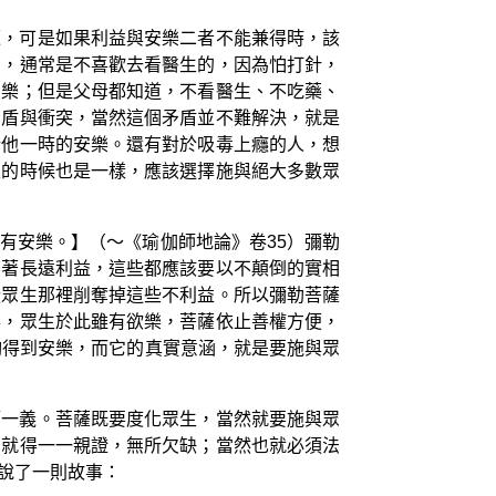
題，可是如果利益與安樂二者不能兼得時，該
了，通常是不喜歡去看醫生的，因為怕打針，
安樂；但是父母都知道，不看醫生、不吃藥、
矛盾與衝突，當然這個矛盾並不難解決，就是
惜他一時的安樂。還有對於吸毒上癮的人，想
生的時候也是一樣，應該選擇施與絕大多數眾
有安樂。】（～《瑜伽師地論》卷35）彌勒
有著長遠利益，這些都應該要以不顛倒的實相
從眾生那裡削奪掉這些不利益。所以彌勒菩薩
事，眾生於此雖有欲樂，菩薩依止善權方便，
夠得到安樂，而它的真實意涵，就是要施與眾
第一義。菩薩既要度化眾生，當然就要施與眾
身就得一一親證，無所欠缺；當然也就必須法
說了一則故事：