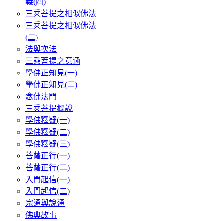
義(四)
三乘菩提之相似佛法
三乘菩提之相似佛法
(二)
法與次法
三乘菩提之意涵
學佛正知見(一)
學佛正知見(二)
念佛法門
三乘菩提概說
學佛釋疑(一)
學佛釋疑(二)
學佛釋疑(三)
菩薩正行(一)
菩薩正行(二)
入門起信(一)
入門起信(二)
宗通與說通
佛典故事