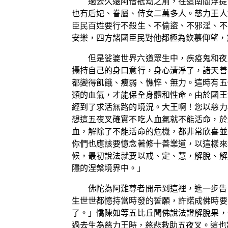
過去久遠阿僧祇劫之前，在這南閻浮提
也有后妃、眷屬、侍女二萬多人。慈力王人
臣民百姓要行不殺生、不偷盜、不邪淫、不
安樂，四方諸國臣民對他都極為欽慕仰望，
但是娑婆世界六道眾生中，疾疫鬼和夜
攝持自己的身口意行，身心清淨了，諸天善
都變得飢餓、瘦弱、憔悴、無力。這時有五
類的血氣，才能保全身體和性命。由於國王
經到了求活無路的境況。大王啊！您以慈力
想這五夜叉確實不吃人血氣就不能活命，於
血，解除了不能活命的危機，都非常欣喜並
你們也應該要憶念著修十善業道，以這樣來
候，最初說法就要以戒、定、慧，解脫、解
隱的涅槃境界中。」
佛陀為阿難尊者開示到這裡，進一步告
生世世都憶持當時發的誓願，許諾成佛時要
了。」憍陳如等五比丘聞佛說法證解脫果，
過去生為慈力王時，慈悲救助五夜叉。這也