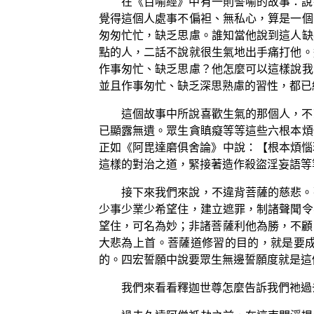
在《百喻經》中有一則譬喻的故事：說
覺得這個人處事不偏袒、無私心，算是一個
匆匆忙忙，缺乏思慮。誰知當他說到這人缺
點的人，二話不說就很生氣地出手痛打他。
作事匆忙、缺乏思慮？他怎麼可以這樣說我
並且作事匆忙、缺乏深思熟慮的習性，都已
這個故事中所說喜歡生氣的那個人，不
已顯露無遺。眾生貪瞋癡等等這些六根本煩
正如《阿毘達磨俱舍論》中說：【根本煩惱
這樣的對治之道，緊接著造作殺盜淫妄語等
接下來我們來說，不違背菩薩的慈悲。
少事少業少希望住，建立遮罪，制諸聲聞令
望住，可名為妙；非諸菩薩利他為勝，不顧
大悲為上首。菩薩道修習的目的，就是要
的。四宏誓願中說要眾生無邊誓願度就是這
我們來看看釋迦世尊怎麼告訴我們祂過