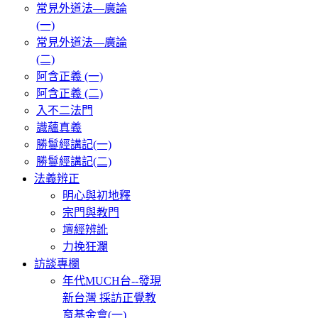
常見外道法—廣論
(一)
常見外道法—廣論
(二)
阿含正義 (一)
阿含正義 (二)
入不二法門
識蘊真義
勝鬘經講記(一)
勝鬘經講記(二)
法義辨正
明心與初地釋
宗門與教門
壇經辨訛
力挽狂瀾
訪談專欄
年代MUCH台--發現
新台灣 採訪正覺教
育基金會(一)