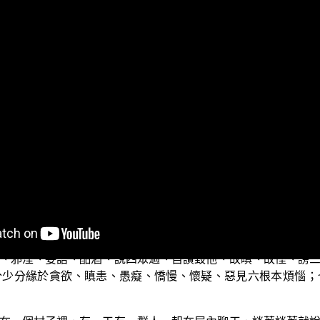
，我們總結受菩薩戒的目的就是要修正自己的身口意行，使自
，就是學人開始從內心中更為具體地履踐歸依三寶時所發的四
違背解脫；第二、不違背菩薩的慈悲；第三、不違背大乘第一義
的，就是要求解脫，常聽學佛人說要自度度他，度是指度到解
我所執的無明煩惱不能斷除；因此學佛既是要度到解脫的彼岸
依時既然已經發了四宏誓願，其中煩惱無盡誓願斷，就不只要
塵沙數無始無明上煩惱；因此說，菩薩戒持守的第一項基本原則
、邪淫、妄語、酤酒、說四眾過、自讚毀他、故瞋、故慳、謗
分少分緣於貪欲、瞋恚、愚癡、憍慢、懷疑、惡見六根本煩惱；