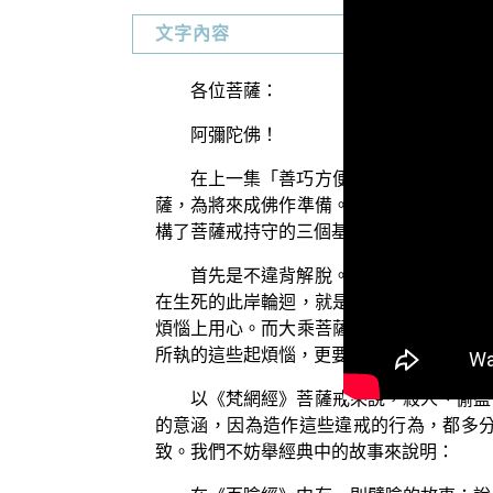
文字內容
各位菩薩：
阿彌陀佛！
在上一集「善巧方便與菩薩戒」單元中
薩，為將來成佛作準備。這個目的也可以說
構了菩薩戒持守的三個基本原則：第一、不
首先是不違背解脫。佛道修學首要的目
在生死的此岸輪迴，就是因為我見、我執和
煩惱上用心。而大乘菩薩在受菩薩戒前，歸
所執的這些起煩惱，更要斷盡不共二乘的如
以《梵網經》菩薩戒來說，殺人、偷盜
的意涵，因為造作這些違戒的行為，都多
致。我們不妨舉經典中的故事來說明：