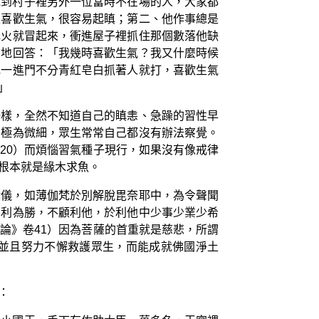
說到村子裡另外一位當時不在場的人，大家都
很喜歡生氣，很容易起瞋；第二、他作事總是
瞋火就冒起來，衝進屋子裡抓住那個數落他缺
聲地回答：「我幾時喜歡生氣？我又什麼時候
地一進門不分青紅皂白抓著人就打，喜歡生氣
」
一樣，全然不知道自己的瞋恚、急躁的習性早
相極為微細，眾生常常自己都沒有辦法察覺。
20）而煩惱習氣種子現行，如果沒有像戒律
根本就是緣木求魚。
律儀，如薄伽梵於別解脫毘奈耶中，為令聲聞
自利為勝，不顧利他，於利他中少事少業少希
論》卷41）因為菩薩的首重就是慈悲，所謂
並且努力不懈救護眾生，而能成就佛國淨土
：