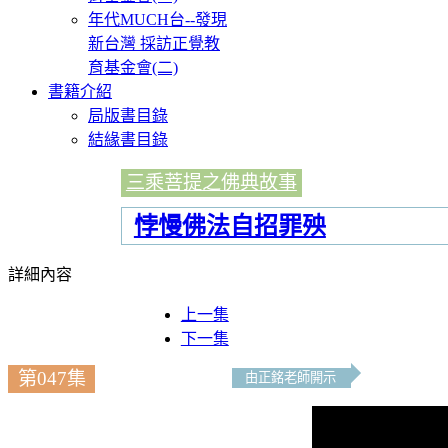
年代MUCH台--發現
新台灣 採訪正覺教
育基金會(二)
書籍介紹
局版書目錄
結緣書目錄
三乘菩提之佛典故事
悖慢佛法自招罪殃
詳細內容
上一集
下一集
第047集
由正銘老師開示