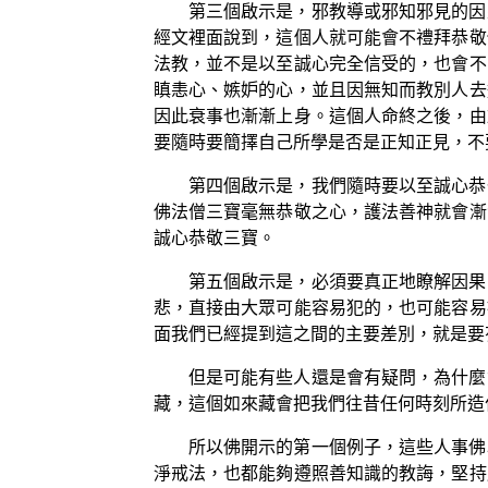
第三個啟示是，邪教導或邪知邪見的因
經文裡面說到，這個人就可能會不禮拜恭敬
法教，並不是以至誠心完全信受的，也會不
瞋恚心、嫉妒的心，並且因無知而教別人去
因此衰事也漸漸上身。這個人命終之後，由
要隨時要簡擇自己所學是否是正知正見，不
第四個啟示是，我們隨時要以至誠心恭
佛法僧三寶毫無恭敬之心，護法善神就會漸
誠心恭敬三寶。
第五個啟示是，必須要真正地瞭解因果
悲，直接由大眾可能容易犯的，也可能容易
面我們已經提到這之間的主要差別，就是要
但是可能有些人還是會有疑問，為什麼
藏，這個如來藏會把我們往昔任何時刻所造
所以佛開示的第一個例子，這些人事佛
淨戒法，也都能夠遵照善知識的教誨，堅持