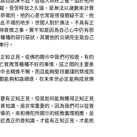
生病而臥床不起。這個人命終之後，由於他所
報，受苦時劫之久遠，是無法以歲數來計算
不恭敬的，他的心意也常是徬徨猶疑不定，他
如此不堪的地步。世間人對於佛法，不具有正
殃衰敗之事。實不知是因為自己心中仍有邪
足種種的惡行惡狀，其實他的災禍完全是自己
奉行。
有正知正見。從佛的開示中我們可知道，有的
亡衰敗等種種不好的事情，這之間的主要差
儀中去精進不懈，而且能夠堅持嚴謹的禁戒而
都能夠和諧順遂，在未來世必定能夠成就佛
是要有正知正見。但是如何能夠獲得正知正見
的善知識，是非常重要的。因為我們可以從善
教導的，來和佛陀所開示的經教義理相應，並
親近真正的善知識，才能有正知正見，才能依