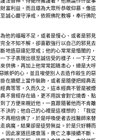
、護法善神、侍衛所擁護著，他無論作什麼事
的財富利益，而且還為大眾所恭敬仰慕。像這
以至誠心嚴守淨戒，依照佛陀教導，奉行佛陀
因為他的福報不足，或者是慢心、或者是邪見
法完全不知不解，卻喜歡強行以自己的邪見去
不斷地造惡違犯眾戒；他的心常常是惛闇的，
他一下子表現出很至誠信受的樣子，一下子又
禮來供佛，再加上他常常起瞋恚心，總是大呼
惡嫉妒的心，並且唆使別人去造作殺生的惡
典掛在牆壁上當作裝飾，或者是隨便把經典丟
弄經典等等，久而久之，這本經典不管是被煙
經典不曾經存在過，更不用說會對它燒香、點
得到了方便來親近他，一直跟隨著他而不肯離
豫不決的；他自己的心裡是這樣想的：「我從
以不再相信佛了，於是呼喚使者去找醫師來替
趕走病魔，結果卻是徒勞無益。於是只好轉而
開，因此家道迅速衰落，喪亡之事接續不斷、