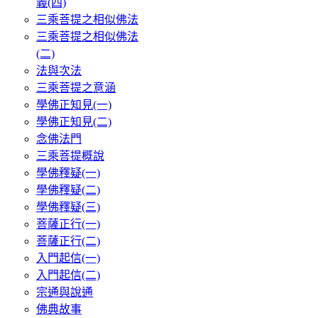
義(四)
三乘菩提之相似佛法
三乘菩提之相似佛法
(二)
法與次法
三乘菩提之意涵
學佛正知見(一)
學佛正知見(二)
念佛法門
三乘菩提概說
學佛釋疑(一)
學佛釋疑(二)
學佛釋疑(三)
菩薩正行(一)
菩薩正行(二)
入門起信(一)
入門起信(二)
宗通與說通
佛典故事