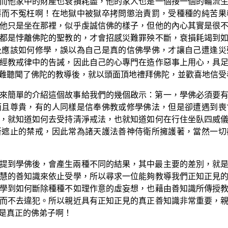
而他家中的財產也衰損耗盡，他的家人也是一個接一個的輪流
辜而不冤枉啊！在地獄中被獄卒拷問懲治責罰，受種種的純苦果
他只是坐在那裡，似乎虔誠信佛的樣子，但他的內心其實是很
都是悖離佛陀的聖教的，才會招感災難罪殃不斷，衰損耗竭到
及應該如何修學，誤以為自己是真的信佛學佛，才讓自己遭逢災
經教戒律中的告誡，因此自己的心專門在造作惡事上用心，具
難聽聞了佛陀的教導後，就以頭面頂地禮拜佛陀，並歡喜地信受
來簡單的介紹這個故事給我們的幾個啟示：第一，學佛必須要
而且尊貴，有的人同樣是信奉佛教或修學佛法，但是卻遭遇到喪
，就知道如何去受持清淨戒法，也就知道如何在行住坐臥四威
所遮止的禁戒，因此常為諸天護法善神侍衛所擁護著，當然一切
提到學佛後，會產生兩種不同的結果，其中最主要的差別，就
慧的善知識來依止受學，所以尋求一位能夠教導我們正知正見
學到如何斷除種種不如理作意的虛妄想，也藉由善知識所傳授
而不去違犯。所以親近具有正知正見的真正善知識非常重要，
是真正的佛弟子啊！