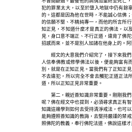
不曾間斷過。最後他的病情加重終至死亡，
犯的罪業太大，以至於墮入地獄中仍有餘
的。這都是因為他在世時，不能誠心信佛；
的信願不堅、不精純專一，而他的所言所行
知正見，不知道什麼才是真正的佛法，以
見，身口意不端正、不行正道，違背了佛陀
招感而來，並不是別人加諸在他身上的。阿
經文的大意我們介紹完了，接下來我們
人信奉佛教或修學佛法以後，便能夠富有
別，就是在正知正見。當我們有了正知正見
不去違犯，所以完全不會去觸犯正道正法
道，所以正知正見非常重要。
第二，親近善知識非常重要。剛剛我們
呢？佛在經文中也提到，必須尋求真正有智
知識這邊學到如何去受持清淨戒法，也可以
能夠遵照善知識的教誨，去堅持嚴謹的禁戒
照佛陀的教義，奉行佛陀法道，佛說這樣才