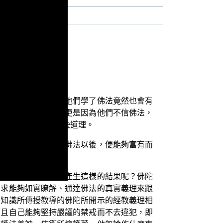
人卻不知道，為什麼他們學了佛法竟然也會有
所行卻是違背佛法；更是因為他們不信佛法，
佛就為眾生開示這些道理。
的人信奉佛教或修學佛法以後，便能夠富有而
？是什麼樣的因緣會產生這樣的結果呢？佛陀
尋求能夠如實瞭解、通達佛法的真實義理來跟
善知識所傳授教導的佛陀所開示的經教義理相
而且自己能夠堅持嚴謹的禁戒而不去違犯，即