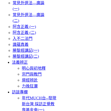
常見外道法—廣論
(一)
常見外道法—廣論
(二)
阿含正義 (一)
阿含正義 (二)
入不二法門
識蘊真義
勝鬘經講記(一)
勝鬘經講記(二)
法義辨正
明心與初地釋
宗門與教門
壇經辨訛
力挽狂瀾
訪談專欄
年代MUCH台--發現
新台灣 採訪正覺教
育基金會(一)