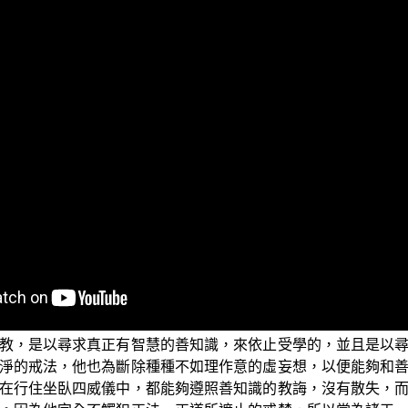
佛法自招罪殃」。很多人都知道造了惡業會有惡報，但是有些
以招引罪殃，是由於他們雖然表面上是學佛法，但事實上所作
。這些人更不知道他們這些行為，為何有這些不好的果報？所以
，是出自於《佛說慢法經》，經文大意是：佛陀告訴阿難，有
，但是卻遭遇到喪亡、衰敗等種種不好的事情。
奉佛教或修學佛陀的法教，卻會有衰敗和得利這麼大的差別呢
教，是以尋求真正有智慧的善知識，來依止受學的，並且是以
淨的戒法，他也為斷除種種不如理作意的虛妄想，以便能夠和
在行住坐臥四威儀中，都能夠遵照善知識的教誨，沒有散失，