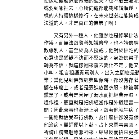
使像毛髮般這麼微細的過失，也不敢去違犯
或要到哪裡去，心所向處都能夠和諧順遂，
樣的人持續這樣修行，在未來世必定能夠成
法道的人，才是真正的佛弟子啊！
又有另外一種人，他雖然也是修學佛法
作祟，而無法跟隨善知識修學，也不請佛經
教導別人，甚至於為人授戒；他對於佛陀的
心意也是猶疑不決而不堅定的，身為佛弟子
轉為不信，就這樣翻來覆去變化不定；他又
小叫，粗言粗語責罵別人，出入之間總是
業；當他見到佛教經典聖像時，都沒有存著
擲在床席上，或者是丟進放舊衣服、棉被等
熏黑了，或者是因屋子漏水而把經典弄濕，
燈作禮，簡直就是把佛經當作是外道經書一
開；因此衰事也漸漸上身，跟著他就生病了
一開始就信受奉行佛教，為什麼佛卻沒有保
他治病。醫師便以卜卦、占卜來問事吉凶，
祈請山精鬼魅等邪神來，結果反而招來更多