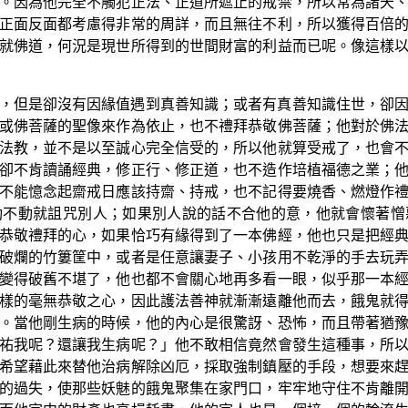
。因為他完全不觸犯正法、正道所遮止的戒禁，所以常為諸天
正面反面都考慮得非常的周詳，而且無往不利，所以獲得百倍
就佛道，何況是現世所得到的世間財富的利益而已呢。像這樣
，但是卻沒有因緣值遇到真善知識；或者有真善知識住世，卻
或佛菩薩的聖像來作為依止，也不禮拜恭敬佛菩薩；他對於佛
法教，並不是以至誠心完全信受的，所以他就算受戒了，也會
卻不肯讀誦經典，修正行、修正道，也不造作培植福德之業；
不能憶念起齋戒日應該持齋、持戒，也不記得要燒香、燃燈作
動不動就詛咒別人；如果別人說的話不合他的意，他就會懷著憎
恭敬禮拜的心，如果恰巧有緣得到了一本佛經，他也只是把經
破爛的竹簍筐中，或者是任意讓妻子、小孩用不乾淨的手去玩
變得破舊不堪了，他也都不會關心地再多看一眼，似乎那一本
樣的毫無恭敬之心，因此護法善神就漸漸遠離他而去，餓鬼就
。當他剛生病的時候，他的內心是很驚訝、恐怖，而且帶著猶
祐我呢？還讓我生病呢？」他不敢相信竟然會發生這種事，所
希望藉此來替他治病解除凶厄，採取強制鎮壓的手段，想要來
的過失，使那些妖魅的餓鬼聚集在家門口，牢牢地守住不肯離