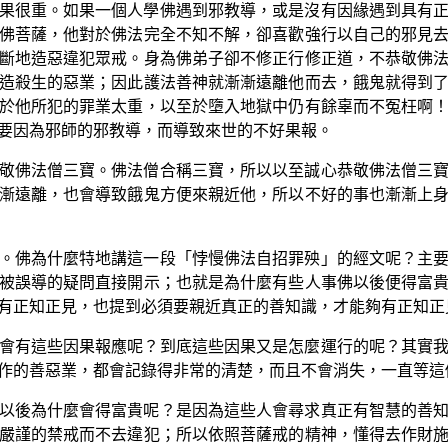
果很重。如果一個人學佛遇到邪教導，或是沒有因緣遇到具有
佛菩薩，他對於佛法完全不知不解，卻喜歡強行以自己的邪見
斷地造惡違犯眾戒。身為佛弟子卻不修正行修正道，不恭敬佛
造殺生的惡業；因此護法善神就漸漸遠離他而去，餓鬼就得到
於他所犯的罪業太重，以至於墮入地獄中仍有餘辜而不冤枉啊
要因為邪師的邪教導，而導致來世的不好果報。
敬佛法僧三寶。佛法僧合稱三寶，所以以至誠心恭敬佛法僧三
漸遠離，也會導致餓鬼方便來親近他，所以不好的事也漸漸上
。佛為什麼特地講這一段「悖慢佛法自招罪殃」的經文呢？主
被誤導的疑問直接開示；也就是為什麼有些人事佛以後便得富
有正知正見，也提到必須要親近真正的善知識，才能夠有正知正
會有這些因果報應呢？到底這些因果又是怎麼運行的呢？其實
作的善惡業，都會記錄得非常的清楚，而且不會消失，一直等這
以後為什麼會得富貴呢？是因為這些人會尋求真正有智慧的善
嚴謹的禁戒而不去違犯；所以依照菩薩戒的精神，懂得去作財