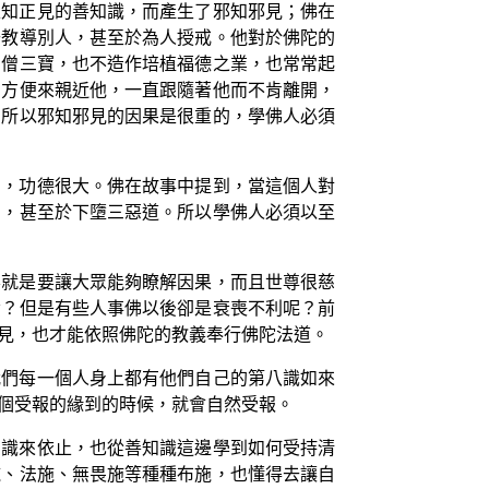
正知正見的善知識，而產生了邪知邪見；佛在
去教導別人，甚至於為人授戒。他對於佛陀的
法僧三寶，也不造作培植福德之業，也常常起
了方便來親近他，一直跟隨著他而不肯離開，
！所以邪知邪見的因果是很重的，學佛人必須
寶，功德很大。佛在故事中提到，當這個人對
身，甚至於下墮三惡道。所以學佛人必須以至
要就是要讓大眾能夠瞭解因果，而且世尊很慈
貴？但是有些人事佛以後卻是衰喪不利呢？前
見，也才能依照佛陀的教義奉行佛陀法道。
我們每一個人身上都有他們自己的第八識如來
個受報的緣到的時候，就會自然受報。
知識來依止，也從善知識這邊學到如何受持清
施、法施、無畏施等種種布施，也懂得去讓自