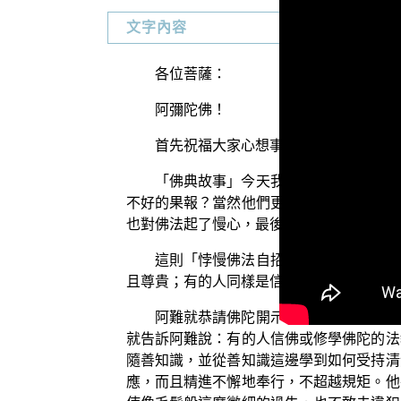
文字內容
各位菩薩：
阿彌陀佛！
首先祝福大家心想事成，福慧增長。
「佛典故事」今天我們要來介紹「悖慢
不好的果報？當然他們更不知道，他們之所
也對佛法起了慢心，最後當然自己招來罪殃
這則「悖慢佛法自招罪殃」的佛典故事
且尊貴；有的人同樣是信奉佛教或修學佛法
阿難就恭請佛陀開示：為什麼同樣是信
就告訴阿難說：有的人信佛或修學佛陀的法
隨善知識，並從善知識這邊學到如何受持清
應，而且精進不懈地奉行，不超越規矩。他