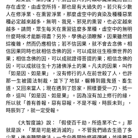
存在虛空，由虛空所持，那也是有大過失的。若只有少數
人在修淨業、在熏習淨業，那麼虛空中的貪染及種種惡業
種必定越來越多，無明、我見、邪見的熏習，也必定越來
越多。請問，眾生每天在熏習這麼多業種，虛空中的無明
什麼時候才能斷得盡？另外，學佛必須瞭解，因果雖然錯
綜複雜，然而仍應相信；若不信因果，就不會去念佛。相
信因果同時也就相信念佛的因，可以成就往生極樂世界的
果；相信念佛的因，可以成就證得菩提的果；相信念佛的
因，可以成就往生十方諸佛淨土的果。凡夫的因果，叫作
「如是因、如是果」，沒有修行的人在前世殺了人，也許
那一生被國法制裁，並下了地獄，輾轉到餓鬼道、畜生
道，又回來當人；現在遇到了怨家，照樣要受一刀、抵一
命，這叫「如是因、如是果」。因為沒有加上修行的緣，
所以就「善有善報，惡有惡報，不是不報，時辰未到」，
時辰到了，就一定受報。
《大智度論》說：「假使百千劫，所造業不亡。」那
就是說，「業是可能被消滅的」。不管我們過去生造了多
少業，後來聽聞佛法，一念向善開始修福彌補，並遠離惡