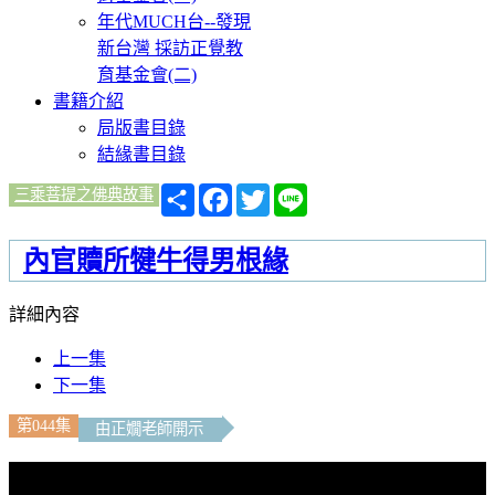
年代MUCH台--發現
新台灣 採訪正覺教
育基金會(二)
書籍介紹
局版書目錄
結緣書目錄
分
Facebook
Twitter
Line
三乘菩提之佛典故事
享
內官贖所犍牛得男根緣
詳細內容
上一集
下一集
第044集
由正嫺老師開示