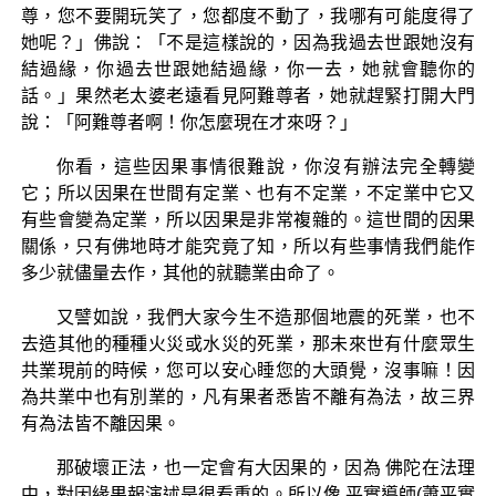
尊，您不要開玩笑了，您都度不動了，我哪有可能度得了
她呢？」佛說：「不是這樣說的，因為我過去世跟她沒有
結過緣，你過去世跟她結過緣，你一去，她就會聽你的
話。」果然老太婆老遠看見阿難尊者，她就趕緊打開大門
說：「阿難尊者啊！你怎麼現在才來呀？」
你看，這些因果事情很難說，你沒有辦法完全轉變
它；所以因果在世間有定業、也有不定業，不定業中它又
有些會變為定業，所以因果是非常複雜的。這世間的因果
關係，只有佛地時才能究竟了知，所以有些事情我們能作
多少就儘量去作，其他的就聽業由命了。
又譬如說，我們大家今生不造那個地震的死業，也不
去造其他的種種火災或水災的死業，那未來世有什麼眾生
共業現前的時候，您可以安心睡您的大頭覺，沒事嘛！因
為共業中也有別業的，凡有果者悉皆不離有為法，故三界
有為法皆不離因果。
那破壞正法，也一定會有大因果的，因為 佛陀在法理
中，對因緣果報演述是很看重的。所以像 平實導師(蕭平實