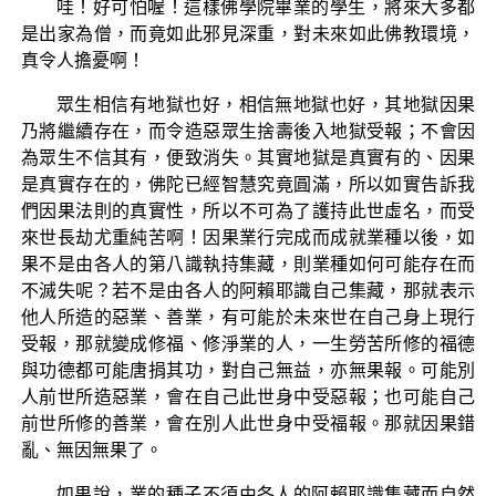
哇！好可怕喔！這樣佛學院畢業的學生，將來大多都
是出家為僧，而竟如此邪見深重，對未來如此佛教環境，
真令人擔憂啊！
眾生相信有地獄也好，相信無地獄也好，其地獄因果
乃將繼續存在，而令造惡眾生捨壽後入地獄受報；不會因
為眾生不信其有，便致消失。其實地獄是真實有的、因果
是真實存在的，佛陀已經智慧究竟圓滿，所以如實告訴我
們因果法則的真實性，所以不可為了護持此世虛名，而受
來世長劫尤重純苦啊！因果業行完成而成就業種以後，如
果不是由各人的第八識執持集藏，則業種如何可能存在而
不滅失呢？若不是由各人的阿賴耶識自己集藏，那就表示
他人所造的惡業、善業，有可能於未來世在自己身上現行
受報，那就變成修福、修淨業的人，一生勞苦所修的福德
與功德都可能唐捐其功，對自己無益，亦無果報。可能別
人前世所造惡業，會在自己此世身中受惡報；也可能自己
前世所修的善業，會在別人此世身中受福報。那就因果錯
亂、無因無果了。
如果說，業的種子不須由各人的阿賴耶識集藏而自然