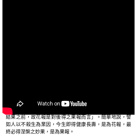
文字內容
各位菩薩：
阿彌陀佛！
歡迎您收看正覺教團電視弘法節目，目前正在演述的
是「三乘菩提之佛典故事」單元，透過演述與解說各種佛
法故事的意涵，教導如何來看待真實佛法義理，希望能為
普羅大眾種下學習正法的因緣，歡迎您收看。
今天「三乘菩提之佛典故事」所要為各位菩薩介紹的
是「內官贖所犍牛得男根緣」，現在所要講述的故事主
旨，是在談論有關因緣果報的義理。說到因果，又可略分
為正報與華報，華報又作音「花報」，意思是說「花開在
結果之前，故花報是對後得之果報而言」。簡單地說，譬
如人以不殺生為業因，今生即得健康長壽，是為花報，最
終必得涅槃之妙果，是為果報。