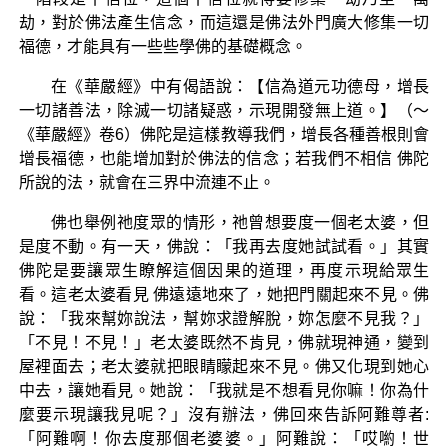
劫，對於佛法產生信念，而這還是佛法外門廣大修集一切
福德，才能具有一些些學佛的基礎概念。
在《華嚴經》中有偈語說：【信為道元功德母，增長
一切諸善法，除滅一切諸疑惑，示現開發無上道。】（～
《華嚴經》卷6）佛陀是這樣教導我們，增長各種善根則會
增長福德，也能增加對於佛法的信念；若我們不相信 佛陀
所說的法，就會在三界中流連不止。
佛也舉例祂度眾的情形，祂曾想要度一個老太婆，但
是度不動。有一天，佛說：「我再去度她試試看。」其實
佛陀是要讓眾生瞭解這個因果的道理，再度示現給眾生
看。這老太婆看見 佛遠遠地來了，她把門關起來不見。佛
說：「我來幫妳說法，幫妳求證解脫，妳怎麼不見我？」
「不見！不見！」老太婆既然不肯見，佛就現神通，變到
屋裡面去；老太婆就把眼睛矇起來不見。佛又化現到她心
中去，讓她看見。她說：「我就是不想看見你嘛！你為什
麼要示現讓我見呢？」沒有辦法，佛回來告訴阿難尊者:
「阿難啊！你去度那個老婆婆。」阿難說：「哎喲！世