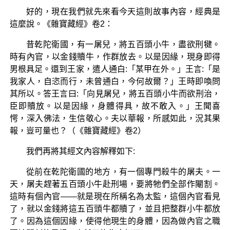
好的，現在我們就先來看今天這則故事內容，經典是
這麼說。《雜寶藏經》卷2：
昔乾陀衛國，有一屠兒，將五百頭小牛，盡欲刑犍。
時有內官，以金錢贖牛，作群放去。以是因緣，現身即得
男根具足。還到王家，遣人通白:「某甲在外。」王言:「是
我家人，自恣而行，未曾通白，今何故爾？」王時即喚問
其所以。答王言曰:「向見屠兒，將五百頭小牛而欲刑治，
臣即贖放。以是因緣，身體得具，故不敢入。」王聞喜
愕，深入佛法，生信敬心。夫以華報，所感如此，況其果
報，豈可量也？（《雜寶藏經》卷2）
我們再將其經文內容解釋如下:
從前在乾陀衛國的地方，有一個專門殺牛的屠夫。一
天，屠夫趕著五百頭小牛赴刑場，要將牠們全部作閹割。
這時有個內官——就是現在所稱名為太監，這個內官看見
了，就以金錢將這五百頭牛都贖了，並且把整群小牛都放
了。因為這個因緣，使得他現生的身體，因為做內官之職