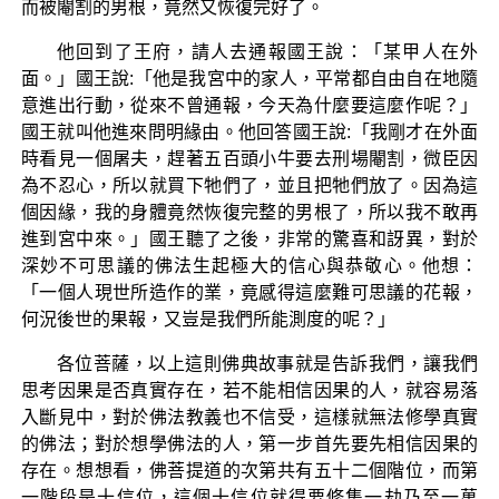
而被閹割的男根，竟然又恢復完好了。
他回到了王府，請人去通報國王說：「某甲人在外
面。」國王說:「他是我宮中的家人，平常都自由自在地隨
意進出行動，從來不曾通報，今天為什麼要這麼作呢？」
國王就叫他進來問明緣由。他回答國王說:「我剛才在外面
時看見一個屠夫，趕著五百頭小牛要去刑場閹割，微臣因
為不忍心，所以就買下牠們了，並且把牠們放了。因為這
個因緣，我的身體竟然恢復完整的男根了，所以我不敢再
進到宮中來。」國王聽了之後，非常的驚喜和訝異，對於
深妙不可思議的佛法生起極大的信心與恭敬心。他想：
「一個人現世所造作的業，竟感得這麼難可思議的花報，
何況後世的果報，又豈是我們所能測度的呢？」
各位菩薩，以上這則佛典故事就是告訴我們，讓我們
思考因果是否真實存在，若不能相信因果的人，就容易落
入斷見中，對於佛法教義也不信受，這樣就無法修學真實
的佛法；對於想學佛法的人，第一步首先要先相信因果的
存在。想想看，佛菩提道的次第共有五十二個階位，而第
一階段是十信位，這個十信位就得要修集一劫乃至一萬