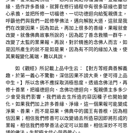
緣、造作許多善緣，就算在修行過程中有很多惡緣也要甘
心承擔，並把所修一切福德、一切功德迴向給冤親債主，
呼籲他們與我們一起修學佛法，邁向解脫大道，這就是我
們在改變因果。因為如此，再加上很多的善緣，果報就會
改變。就像佛典故事所說的，因為起了善念救贖一群牛，
改變了太監的業果報。再說，對於精進的念佛人而言，如
是因所產生的就不是如是果，因為有不同的緣加入後，使
其果報變化萬端，難以具說。
如《觀經》所記載上品中生云：【對方等經典善解義
趣，於第一義心不驚動，深信因果不謗大乘，便可得上品
中生。】所以念佛不應採取消極態度。透過念佛法門，再
修十善業，把福德迴向、念佛功德迴向，冤親債主多多少
少會受我們影響，我們過去生所造的惡因種子也開始變
化。如果我們加上許多善緣、淨緣，這一個果報可能變成
淨果、善果，而不是惡果。佛典中的國王有善根，因為相
信因果；相信我們修善可以改變過去所造惡因即將形成的
業報，相信我們修學善法必定可以如願，相信深妙不可思
議的佛法，生起極大信心與恭敬心。