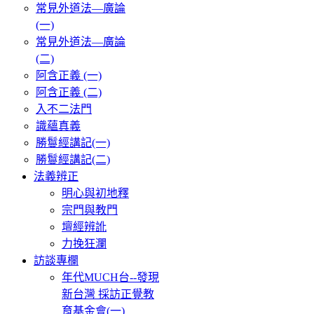
常見外道法—廣論
(一)
常見外道法—廣論
(二)
阿含正義 (一)
阿含正義 (二)
入不二法門
識蘊真義
勝鬘經講記(一)
勝鬘經講記(二)
法義辨正
明心與初地釋
宗門與教門
壇經辨訛
力挽狂瀾
訪談專欄
年代MUCH台--發現
新台灣 採訪正覺教
育基金會(一)