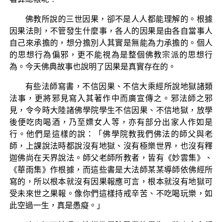
佛教所說的三世因果，卻不是人人都能理解的。根據
因果法則，不管發生什麼事，各人的因果是由各自當事人
自己來承擔的，想分擔別人其實是無能為力承擔的。個人
的思想行為偏邪，更不能視為是整個佛教宗派的思想行
為。今天佛典故事也說明了因果是真實存在的。
有些法師寫書，不信因果、不信大乘經所說地獄諸類
法事，更將邪見寫入其著作中而廣宣傳之。邪法師之邪
見，令今時大陸諸佛學院學生不信因果、不信地獄，放學
後便吃肉喝酒，乃至嫖女人等，亦有部分出家人作如是
行。他們是這樣的說：「佛學院教我們佛法的師父與老
師，上課說法時都說沒有地獄、沒有極樂世界，也沒有釋
迦佛尚在天界說法。師父老師所教者，皆有《妙雲集》、
《華雨集》作根據，而這些書是大法師某某導師依佛經所
寫的，所以根本就沒有因果報應可言，根本就沒有地獄可
受未來世之果報。像你們這樣持戒辛苦、不吃喝玩樂，如
此空過一生，真是愚癡。」