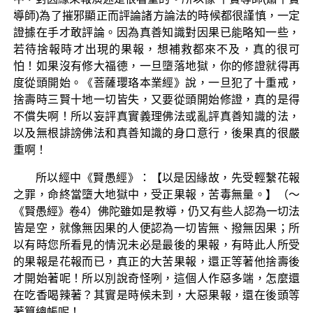
導師)為了摧邪顯正而評論諸方論法的時候都很謹慎，一定
證據在手才敢評論。因為真善知識對因果已能略知一些，
若待捨報時才出現的果報，想補救都來不及，真的很可
怕！如果沒有修大福德，一旦墮落地獄，你的修證就得再
度從頭開始。《菩薩瓔珞本業經》說，一旦犯了十重戒，
捨壽時三賢十地一切皆失，又要從頭開始修證，真的是得
不償失啊！所以妄評真實義理佛法或亂評真善知識的法，
以及無根誹謗佛法和真善知識的身口意行，後果真的很嚴
重啊！
所以經中《賢愚經》：【以是因緣故，先受輕繫花報
之罪，命終當墮大地獄中，受正果報，苦毒無量。】（～
《賢愚經》卷4）佛陀雖如是教導，仍又有些人認為一切法
皆是空，就像無因果的人便認為一切皆無、撥無因果；所
以有時您所看見的情況未必是最後的果報，有時此人所受
的果報是花報而已，真正的大苦果報，還正等著他捨壽後
才開始著呢！所以別說奇怪咧，這個人作惡多端，怎麼還
在吃香喝辣著？其實是時候未到，大惡果報，還在後頭等
著算總帳呢！