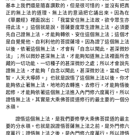
基本上我們還是隨喜讚歎的，但是很可惜的，並沒有把真
正的無上法的道理、無上法的意涵把它誦出來。因為在
《華嚴經》裡面說出：「我當安住無上法故，欲令眾生亦
得此法。」這個就是說，菩薩要度眾生證無上法，必須要
先自己證無上法，才能夠轉依、安住這個無上法；這個才
是自覺覺他、自利利他的菩提薩埵。因為證了這個無上法
以後，依著這個無上法，才會有「自念以聞此，甚深微妙
法」；所以微妙甚深無上法，才能夠知道無上法裡面所含
藏的一切功能、一切種子的甚深微妙之處；所以才會說先
證無上法，才能夠「自念以聞此，甚深微妙法，當成一切
智，人天大導師。」也就是說悟了這個無上法以後，你才
能夠依止著無上法，地地的去轉進、去修行，才能夠悟後
起修，才能夠依著這個無上法進入內門修六度萬行。所以
證悟無上法，其實是大乘佛菩提道修行的最主要的一個分
水嶺。
證悟這個無上法，是我們要修學大乘佛菩提道的最主
要的分水嶺。也就是說證悟菩薩無上法之前，是外門修六
度萬行；證悟無上法之後，是內門修六度萬行。所以證悟