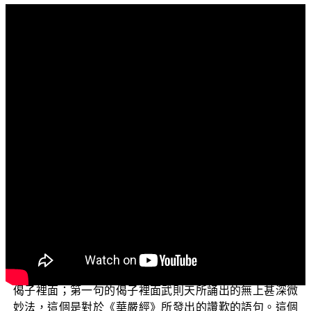
文字內容
各位菩薩：
阿彌陀佛！
這個單元還是「學佛釋疑」，今天還是要繼續跟各位
說明：正覺所誦的開經偈是出自哪一部經？正覺的開經偈
為什麼會跟一般的開經偈不一樣呢？
我們上一集講到說：武則天所說的開經偈是：「無上
甚深微妙法，百千萬劫難遭遇，我今見聞得受持，願解如
來真實義。」正覺所誦的開經偈是：「微妙甚深無上法，
百千萬劫難值遇，我今見聞得證悟，願解如來究竟義。」
上一集剛好說明到所謂的無上法，也就是對照到第一句的
偈子裡面；第一句的偈子裡面武則天所誦出的無上甚深微
妙法，這個是對於《華嚴經》所發出的讚歎的語句。這個