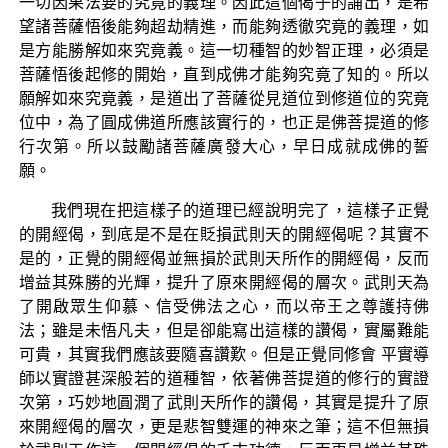
一切因果法要的究竟的義理。因此這個偈子的誦出，是希
望諸菩薩悟後能夠超劫精進，而能夠透徹究竟的義理，如
是方能勝解如來究竟義。這一切種智的妙智正理，必須是
菩薩悟後起修的開始，直到成佛才能夠究竟了知的。所以
願解如來究竟義，是道出了菩薩從見道位到修道位的究竟
位中，為了圓成佛道所應該實行的，也正是佛菩提道的修
行次第。所以鼓勵諸菩薩廣發大心，早日成就成佛的誓
願。
我們現在把這樣子的道理已經說明完了，這樣子正覺
的開經偈，到底是不是在貶損武則天的開經偈呢？其實不
是的，正覺的開經偈並無損於武則天所作的開經偈，反而
增益其殊勝的光輝，提升了原來開經偈的層次。武則天為
了開啟眾生仰慕、信受佛法之心，而以帝王之尊護持佛
法；雖是未悟凡夫，但是卻能寫出這樣的讚偈，實屬難能
可貴，其實我們應該要隨喜讚歎。但是正覺同修會 平實導
師以實證甚深般若的道種智，依著佛菩提道的修行的實證
次第，巧妙地圓潤了武則天所作的讚偈，其實是提升了原
來開經偈的層次，更是悲智雙運的神來之筆；這不但無損