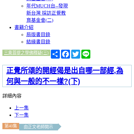
年代MUCH台--發現
新台灣 採訪正覺教
育基金會(二)
書籍介紹
局版書目錄
結緣書目錄
分
Facebook
Twitter
Line
三乘菩提之學佛釋疑(三)
享
正覺所頌的開經偈是出自哪一部經,為
何與一般的不一樣?(下)
詳細內容
上一集
下一集
第40集
由正文老師開示