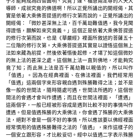
子才能夠成為四智圓明、究竟了達、福慧兩足尊的人天大
導師，成就究竟的佛道啊！所以正覺所誦出的開經偈，其
實是依著大乘佛菩提道的修行次第而說的。正覺所誦出的
開經偈：「微妙甚深無上法，百千萬劫難值遇，我今見聞
得證悟，願解如來究竟義。」這個正是依著大乘佛菩提道
的修行次第而說，也是《華嚴經》裡面所敘述的菩薩五十
二位階的修行次第。大乘佛菩提道其實是以證悟這個無上
法如來藏為前提，然後依著悟後起修，才堪了知這個微妙
的無上法的甚深之處。這個無上法一直到佛地，才能夠究
竟了知；而此無上法是百千萬劫難以親值的，所以叫作
「值遇」。因為在經典裡面、在佛法裡面，我們經常用
「值遇」這兩個字來形容親自遇到殊勝難得之法；並不是
像一般的世間法，隨時隨處可遇，世間法所遇的，這個世
間法的會遇才會叫作遭遇；而且在世間法裡面，「遭遇」
這兩個字，一般已經被形容成是遇到比較不好的事情叫作
遭遇。但是值遇殊勝的大乘佛法，你會遇了殊勝的大乘佛
法，絕對不會是一個不好的事情，所以應該要以佛經裡面
經常慣用的值遇殊勝難得之法的「值遇」，來作這樣子的
一個安立跟形容，才比較妥切。經中以值遇二字表示殊勝