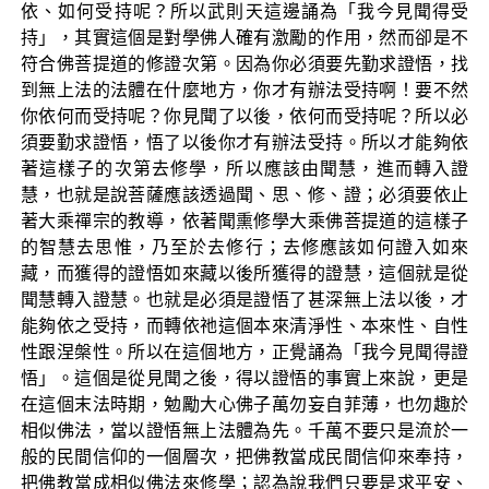
依、如何受持呢？所以武則天這邊誦為「我今見聞得受
持」，其實這個是對學佛人確有激勵的作用，然而卻是不
符合佛菩提道的修證次第。因為你必須要先勤求證悟，找
到無上法的法體在什麼地方，你才有辦法受持啊！要不然
你依何而受持呢？你見聞了以後，依何而受持呢？所以必
須要勤求證悟，悟了以後你才有辦法受持。所以才能夠依
著這樣子的次第去修學，所以應該由聞慧，進而轉入證
慧，也就是說菩薩應該透過聞、思、修、證；必須要依止
著大乘禪宗的教導，依著聞熏修學大乘佛菩提道的這樣子
的智慧去思惟，乃至於去修行；去修應該如何證入如來
藏，而獲得的證悟如來藏以後所獲得的證慧，這個就是從
聞慧轉入證慧。也就是必須是證悟了甚深無上法以後，才
能夠依之受持，而轉依祂這個本來清淨性、本來性、自性
性跟涅槃性。所以在這個地方，正覺誦為「我今見聞得證
悟」。這個是從見聞之後，得以證悟的事實上來說，更是
在這個末法時期，勉勵大心佛子萬勿妄自菲薄，也勿趣於
相似佛法，當以證悟無上法體為先。千萬不要只是流於一
般的民間信仰的一個層次，把佛教當成民間信仰來奉持，
把佛教當成相似佛法來修學；認為說我們只要是求平安、