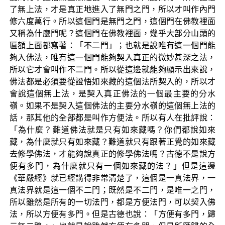
了無上法，才是真正地進入了無門之門，所以才叫作內門
修六度萬行。所以這個門是無門之門，這個門在佛教裡面
又稱為什麼門呢？這個門在佛教裡面，幾乎大部分山頭的
匾額上面都寫著：「不二門」；也就是說唯有這一個門能
夠入佛法，唯有這一個門能夠契入真正的微妙甚深之法，
所以它才會叫作不二門。所以從這邊就能夠顯示出來說，
佛法都是必須要從證悟如來藏的這個法所契入的，所以才
會說這個無上法，是契入真正佛法的一個最主要的分水
嶺。如果不是契入這個佛法的主要分水嶺的這個無上法的
話，那其他的全部都是叫作方便法。所以有人在批評說：
「為什麼？難道佛法就是只有如來藏嗎？你們都說如來
藏，為什麼就只有如來藏？難道就只有跟著正覺的如來藏
去修學佛法，才能夠說真正的修學佛法嗎？古德不是說方
便有多門，為什麼就只有一個如來藏的法？」但是這邊
《華嚴經》就已經講得非常清楚了，這個是一真法界，一
真法界就是這一個不二門；既然是不二門，是唯一之門，
所以雖然是所有的一切法門，都是方便法門，可以契入佛
法，所以方便有多門。但是古德也說：「方便有多門，歸