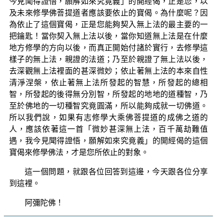
今見聞得證悟，願解如來究竟義」的開經偈，正是您，以
及未來修學佛菩提道者應該要依止的寶偈。為什麼呢？因
為依止了這個寶偈，正是您能夠契入無上法的最主要的一
把鑰匙！當你契入無上法以後，當你知道無上法是在什麼
地方修學的方向以後，而真正開始付諸於實行，去修學這
樣子的無上法，親證的法道；乃至於親證了無上法以後，
去深觀無上法裡面的甚深微妙；依止著無上法的本來自性
清淨涅槃，依止著無上法所發起的智慧，所發起的總相
智，所發起的後得無分別智，所發起的地地的道種智，乃
至於佛地的一切種智究竟圓滿，所以能夠成就一切佛道。
所以我們說，如果有志修學大乘佛菩提道的成佛之道的
人，應該依著這一首「微妙甚深無上法，百千萬劫難值
遇，我今見聞得證悟，願解如來究竟義」的開經偈的這個
寶偈來修學佛法，才是您所依止的對象。
這一個問題，就跟各位回答到這邊，今天跟各位分享
到這裡。
阿彌陀佛！