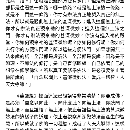
元無二路。」也就是說雖然方便有多門，但是所匯歸的全
部都是往著這一條路。哪一條路？就是無上法這一條路，
就是不二門這一條路，你才有辦法真正地契入真正的無上
法，所以就是觀此無上法的甚深微妙；進入這個無上法，
你才有辦法真正觀察祂的甚深微妙；進入這個無上法之
門，你才有辦法觀察祂的甚深微妙。你沒有進入祂的殿
堂，你如何觀察祂的甚深微妙呢？你如何修行呢？你如何
去行你的方便法門呢？所以這些方便法門，如果離開無上
法來說的話，全部都是虛妄法，全部都是妄說，因為是不
如理、不如法的修行；是自己盲修瞎練，自己依著自己的
想像在修學佛法。所以真正要修學佛法，是必須要依止著
佛所說的：「自念以聞此，甚深微妙法，當成一切智，人
天大導師。」
《華嚴經》裡面這邊已經講得非常清楚：你要成佛，
是必須「自念以聞此」。聞什麼此？聞無上法！你聽聞了
無上法，而且證悟了無上法，依止著證悟無上法的甚深微
妙法的這樣子的道理，依止著觀察甚深微妙法而產生的智
慧，所以成就了佛的一切種智，成就了人天大導師，這樣