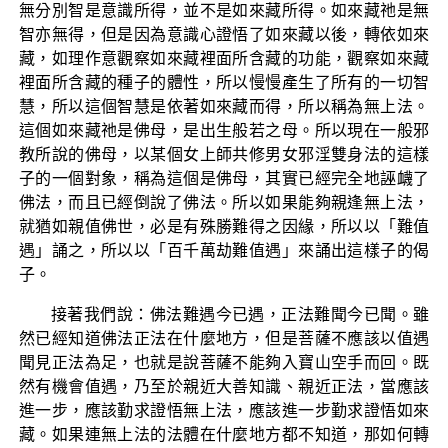
無分別智是意識所得，並不是如來藏所得。如來藏祂是無
智亦無得，但是因為意識心證悟了如來藏以後，轉依如來
藏，如理作意觀察如來藏裡面所含藏的功能，觀察如來藏
裡面所含藏的種子的體性，所以慢慢產生了所有的一切智
慧，所以這個智慧是依著如來藏而得，所以稱為無上法。
這個如來藏祂是佛母，是出生般若之母。所以現在一般邪
教所說的佛母，以某個女上師共修男女邪淫雙身法的這樣
子的一個對象，稱為這個是佛母，其實已經完全地誣衊了
佛法，而且已經倒說了佛法。所以如果能夠親逢無上法，
就猶如親值佛世，必是有殊勝難得之因緣，所以以「難值
遇」誦之，所以以「百千萬劫難值遇」來誦出這樣子的偈
子。
接著我們說：佛法難遇今已遇，正法難聞今已聞。雖
然已經知道佛法正法在什麼地方，但是菩薩不應該以值遇
聞見正法為足，也就是說菩薩不能夠入寶山空手而回。既
然有機會值遇，乃至於親近大善知識、親近正法，當應該
進一步，應該勤求證悟無上法，應該進一步勤求證悟如來
藏。如果連無上法的法體在什麼地方都不知道，那如何轉