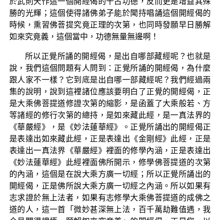
於武則天作這一個開經偈的千古功德，反而更是增益其殊
勝的光輝；這個使得諸佛弟子能於聞持唱誦這個開經偈的
時候，熏習佛菩提究竟正理的次第，也同時發願早日勝解
如來究竟義，這個當中，功德無量無邊啊！
所以正覺所誦的開經偈，是出自哪部藏經呢？也就是
說，我們這個問題有人問到：正覺所誦的開經偈，為什麼
跟人家不一樣？它到底是出自哪一部藏經呢？我們經過兩
集的說明，說到這裡諸位應該要明白了正覺的開經偈，正
是大乘佛菩提道修證次第的縮影，是函蓋了大乘般若、方
等諸經的修行次第的總持，是如來藏此經，是一真法界的
《華嚴經》，是《妙法蓮華經》。正覺所誦出的開經偈正
是表達出如來藏此經，正是表達出《金剛經》此經，正是
表達出一真法界《華嚴經》裡面的修學內涵，正是表達出
《妙法蓮華經》此經裡面佛所開示，修學佛菩提道的次第
的內涵，這個是在說大乘方廣一切經；所以正覺所誦出的
開經偈，正是佛所說大乘方廣一切經之內涵。所以如果有
志求證於無上法者，如果有志修學大乘佛菩提道的成佛之
道的人，這一首「微妙甚深無上法，百千萬劫難值遇，我