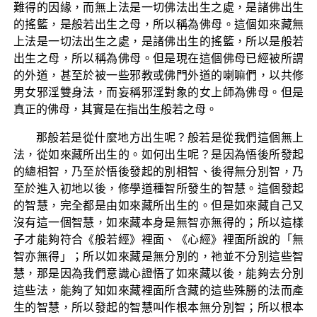
難得的因緣，而無上法是一切佛法出生之處，是諸佛出生
的搖籃，是般若出生之母，所以稱為佛母。這個如來藏無
上法是一切法出生之處，是諸佛出生的搖籃，所以是般若
出生之母，所以稱為佛母。但是現在這個佛母已經被所謂
的外道，甚至於被一些邪教或佛門外道的喇嘛們，以共修
男女邪淫雙身法，而妄稱邪淫對象的女上師為佛母。但是
真正的佛母，其實是在指出生般若之母。
那般若是從什麼地方出生呢？般若是從我們這個無上
法，從如來藏所出生的。如何出生呢？是因為悟後所發起
的總相智，乃至於悟後發起的別相智、後得無分別智，乃
至於進入初地以後，修學道種智所發生的智慧。這個發起
的智慧，完全都是由如來藏所出生的。但是如來藏自己又
沒有這一個智慧，如來藏本身是無智亦無得的；所以這樣
子才能夠符合《般若經》裡面、《心經》裡面所說的「無
智亦無得」；所以如來藏是無分別的，祂並不分別這些智
慧，那是因為我們意識心證悟了如來藏以後，能夠去分別
這些法，能夠了知如來藏裡面所含藏的這些殊勝的法而產
生的智慧，所以發起的智慧叫作根本無分別智；所以根本