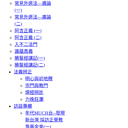
常見外道法—廣論
(一)
常見外道法—廣論
(二)
阿含正義 (一)
阿含正義 (二)
入不二法門
識蘊真義
勝鬘經講記(一)
勝鬘經講記(二)
法義辨正
明心與初地釋
宗門與教門
壇經辨訛
力挽狂瀾
訪談專欄
年代MUCH台--發現
新台灣 採訪正覺教
育基金會(一)