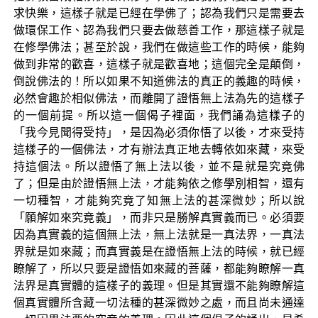
求快樂，這樣子就是已經在學佛了；認為我們只是需要去
做環保工作、認為我們只要去做慈善工作，那這樣子就是
在修學佛法；甚至於說，我們在做這些工作的時候，能夠
做到非常的歡喜，這樣子就是歡喜地；這個完全是顛倒，
倒說佛法的！所以如果不知道佛法的真正的義趣的時候，
必然會趣於相似佛法，而離開了證悟無上法為先的這樣子
的一個前提。所以這一個偈子裡面，我們誦為這樣子的
「我今見聞得受持」，是因為必須你悟了以後，才來受持
這樣子的一個佛法，才有辦法真正地去轉依如來藏，來受
持這個法。所以證悟了無上法以後，並不是就是究竟佛
了；但是由於證悟無上法，才能夠依之修學別相智，還有
一切種智，才能夠究竟了知無上法的甚深微妙；所以說
「願解如來究竟義」，而非只是勝解真實義而已。必須要
因為真實義的這個無上法，無上法就是一真法界，一真法
界就是如來藏；而真實義是在證悟無上法的時候，就已經
瞭解了，所以只要是證悟如來藏的菩薩，都能夠瞭解一真
法界是真實體的這樣子的義理。但是其實還不能夠瞭解這
個真實體所含藏一切法種的甚深微妙之處，而且尚未通達