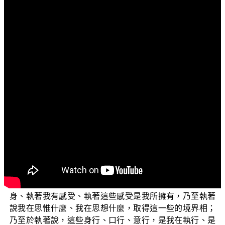
文字內容
各位菩薩：阿彌陀佛！
大家好！歡迎大家收看今天我們的「三乘菩提之學佛
釋疑」，今天我們要回答的問題是：「斷我見、證初果為
什麼一定要有未到地定？」首先我們來簡單地談一談：什
麼是我見？為什麼要斷我見？當然關於這一個子題，相關
的其他的親教師菩薩們，都已經在其他的單元有詳細的解
說過，而為了這個子題的完整，我們還是在這裡簡單地、
稍微地複習講解一下，什麼是「我見」？
簡單來說，就是執著五蘊十八界，這一切生滅法當中
的任何一法為我、為我所。最簡單的現前的例子：我們以
色、受、想、行、識來說，執著色身為我、執著我有色
身、執著我有感受、執著這些感受是我所擁有，乃至執著
說我在思惟什麼、我在思想什麼，取得這一些的境界相；
乃至於執著說，這些身行、口行、意行，是我在執行、是