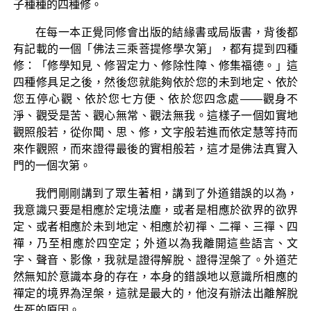
子種種的四種修。
在每一本正覺同修會出版的結緣書或局版書，背後都
有記載的一個「佛法三乘菩提修學次第」，都有提到四種
修：「修學知見、修習定力、修除性障、修集福德。」這
四種修具足之後，然後您就能夠依於您的未到地定、依於
您五停心觀、依於您七方便、依於您四念處——觀身不
淨、觀受是苦、觀心無常、觀法無我。這樣子一個如實地
觀照般若，從你聞、思、修，文字般若進而依定慧等持而
來作觀照，而來證得最後的實相般若，這才是佛法真實入
門的一個次第。
我們剛剛講到了眾生著相，講到了外道錯誤的以為，
我意識只要是相應於定境法塵，或者是相應於欲界的欲界
定、或者相應於未到地定、相應於初禪、二禪、三禪、四
禪，乃至相應於四空定；外道以為我離開這些語言、文
字、聲音、影像，我就是證得解脫、證得涅槃了。外道茫
然無知於意識本身的存在，本身的錯誤地以意識所相應的
禪定的境界為涅槃，這就是最大的，他沒有辦法出離解脫
生死的原因。