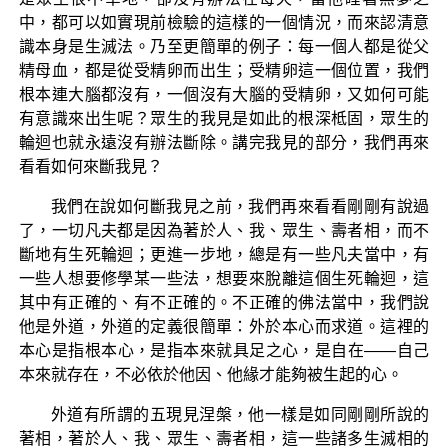
中，都可以如實現前檢驗的這樣的一個情況，而來認清意
識本身是生滅法。乃至更簡單的例子：每一個人都是從父
精母血，都是從受精卵而出生；受精卵這一個位置，我們
根本連大腦都沒有，一個沒有大腦的受精卵，又如何可能
有意識來出生呢？眾生的我見是如此的根深柢固，眾生的
輪迴也就永遠沒有辦法斷除。講完我見的部分，我們再來
看看如何來斷我見？
我們在說如何斷我見之前，我們再來看看剛剛有說過
了，一切凡夫都是因為著於人、我、眾生、壽者相，而不
斷地有生死輪迴；更進一步地，總是有一些凡夫當中，有
一些人想要修學某一些法，想要來脫離這個生死輪迴，這
其中有正確的、有不正確的。不正確的佛法當中，我們說
他是外道，外道的定義很簡單：外於本心而求道。這裡的
本心是指根本心，是指本來就具足之心，是自在——自己
本來就存在，不必依於他因、他緣才能夠被生起的心。
外道有所謂的五現見涅槃，他一樣是如同剛剛所說的
著相，著於人、我、眾生、壽者相，這一些諸多生滅相的