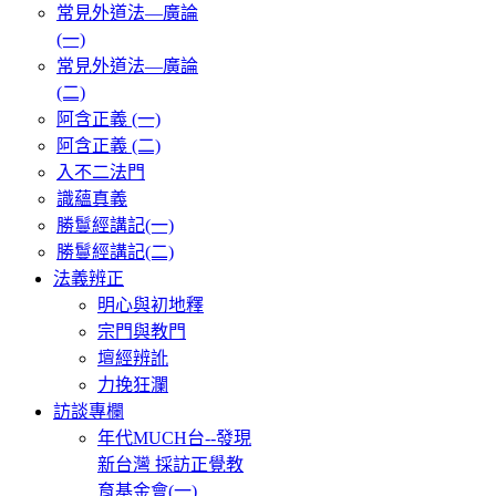
常見外道法—廣論
(一)
常見外道法—廣論
(二)
阿含正義 (一)
阿含正義 (二)
入不二法門
識蘊真義
勝鬘經講記(一)
勝鬘經講記(二)
法義辨正
明心與初地釋
宗門與教門
壇經辨訛
力挽狂瀾
訪談專欄
年代MUCH台--發現
新台灣 採訪正覺教
育基金會(一)