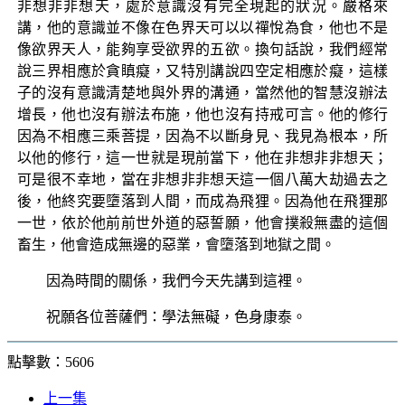
非想非非想天，處於意識沒有完全現起的狀況。嚴格來
講，他的意識並不像在色界天可以以禪悅為食，他也不是
像欲界天人，能夠享受欲界的五欲。換句話說，我們經常
說三界相應於貪瞋癡，又特別講說四空定相應於癡，這樣
子的沒有意識清楚地與外界的溝通，當然他的智慧沒辦法
增長，他也沒有辦法布施，他也沒有持戒可言。他的修行
因為不相應三乘菩提，因為不以斷身見、我見為根本，所
以他的修行，這一世就是現前當下，他在非想非非想天；
可是很不幸地，當在非想非非想天這一個八萬大劫過去之
後，他終究要墮落到人間，而成為飛狸。因為他在飛狸那
一世，依於他前前世外道的惡誓願，他會撲殺無盡的這個
畜生，他會造成無邊的惡業，會墮落到地獄之間。
因為時間的關係，我們今天先講到這裡。
祝願各位菩薩們：學法無礙，色身康泰。
點擊數：5606
上一集