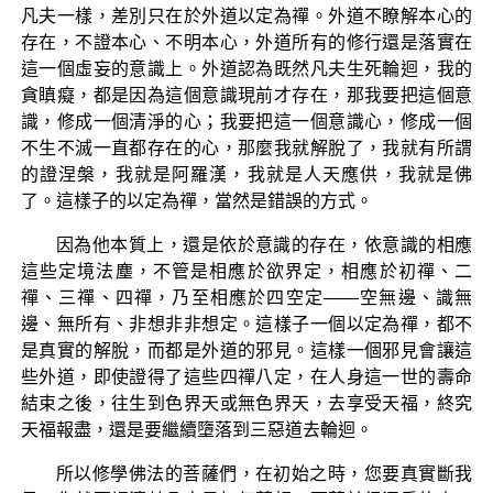
凡夫一樣，差別只在於外道以定為禪。外道不瞭解本心的
存在，不證本心、不明本心，外道所有的修行還是落實在
這一個虛妄的意識上。外道認為既然凡夫生死輪迴，我的
貪瞋癡，都是因為這個意識現前才存在，那我要把這個意
識，修成一個清淨的心；我要把這一個意識心，修成一個
不生不滅一直都存在的心，那麼我就解脫了，我就有所謂
的證涅槃，我就是阿羅漢，我就是人天應供，我就是佛
了。這樣子的以定為禪，當然是錯誤的方式。
因為他本質上，還是依於意識的存在，依意識的相應
這些定境法塵，不管是相應於欲界定，相應於初禪、二
禪、三禪、四禪，乃至相應於四空定——空無邊、識無
邊、無所有、非想非非想定。這樣子一個以定為禪，都不
是真實的解脫，而都是外道的邪見。這樣一個邪見會讓這
些外道，即使證得了這些四禪八定，在人身這一世的壽命
結束之後，往生到色界天或無色界天，去享受天福，終究
天福報盡，還是要繼續墮落到三惡道去輪迴。
所以修學佛法的菩薩們，在初始之時，您要真實斷我