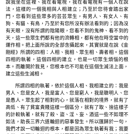
說我坐在這裡、我在看電視，我在看電視有一個人在說
法，這樣的一個我相與人相建立；乃至於您待會踏出家
門，您看到這些眾多的芸芸眾生，有男人、有女人、有
狗、有貓、有鳥，乃至於有您所沒有辦法看到的；因為沒
有天眼，沒有所謂的陰陽眼，您看不到的鬼神、看不到的
天，這一些眾生們都有他的流轉相，都有他在時空當中的
運作相。把上面所說的全部含攝起來，其實就是在說《金
剛經》所謂的四相：人相、我相、眾生相、壽者相。這個
四相的執著，這個四相的建立，也是一切眾生煩惱的根
本。而離開於我見，您根本也不可能在這個生滅法上面，
建立這些生滅相。
所謂四相的執著，依於這個人相、我相建立的：我是
男人、您是女人，我是富人、您是窮人，我是聰明人、您
是愚人。眾生起了相對的心，就落在相對的境界，就有了
高低、有了貧富貴賤這樣一個區分，就有了取、捨這樣子
的計較執著，就有了殺、盜、淫、妄、酒這一些不如理不
如法，助長三界六道輪迴的惡事發生。所以匯歸於一句，
我們才說一切輪迴的根本，都是因為眾生執著有我；我要