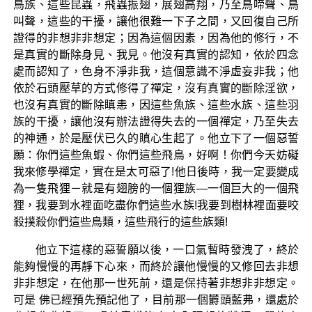
鳥族、這些昆蟲，飛蟲振翅，展翅高翔，乃至鳥啼聲、鳥
叫聲，這些的干擾，讓他很難一下子之間，又回復自己所
證得的非想非非想定；因為這個因素，因為他的修行，不
是真實的斷除身見、我見。他沒有真實的認知，依於四念
處而認知了，色身不淨非我，這個意識不淨虛妄非我；他
依於石頭壓草的方式修得了禪定，沒有真實的斷除淫欲，
也沒有真實的斷除瞋恚，因這些魚族、這些水族、這些羽
族的干擾，讓他沒有辦法證得失去的一個禪定，乃至失去
的神通，於是壓伏已久的瞋心生起了。他立下了一個惡誓
願：你們這些魚蝦、你們這些飛鳥，好啊！你們今天妨礙
我來修學禪定，實在是太可惡了!他日後時，我一定要變成
為一隻飛狸－就是有翅膀的一個狸族—一個巨大的一個飛
狸，我要到水裡面吃盡你們這些水族!我要到樹林裡面要咬
殺撲殺你們這些鳥類，這些飛行的這些族類!
他立下這樣的惡誓願以後，一口氣暫時發洩了，終於
能夠慢慢的再靜下心來，而終於讓他慢慢的又修回去非想
非非想定，在他那一世死前，還是保持著非想非非想定。
可是 佛已經預先預記他了，目前那一個欝頭藍弗，還處於