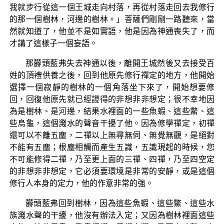
我就步行從這一個王城走向村落，再從村落走回去我修行
的那一個樹林，河邊的樹林。」菩薩們剛剛一路聽來，當
然就知道了，他並不是如實語，他是因為神通喪失了，而
才講了這樣子一個妄語。
那欝頭藍弗失去神通以後，離開王城然後又去接受百
姓的頂禮供養之後，回到他原先修行禪定的地方，他開始
選擇一個寂靜的樹林的一個角落坐下來了，開始想要修
回，回復他原先就已經證得的非想非非想定；很不幸地因
為是樹林、是河邊，結果水裡面的一些魚蝦、這些鱉、這
些烏龜，這個濺水的聲音干擾了他。因為修學禪定，初禪
還可以不離五塵，二禪以上無尋無伺、無覺無觀，是絕對
不能有五塵；根塵相觸而產生五識，五識現起的時候，您
不可能修得二禪，乃至更上面的三禪、四禪，乃至四空定
的非想非非想定，它必須要環境是非常的安靜，或是這個
修行人本身的定力，他的作意非常的強。
欝頭藍弗回到樹林，因為這些魚蝦、這些鱉、這些水
族濺水聲的干擾，他沒有辦法入定；又因為樹林裡面這些