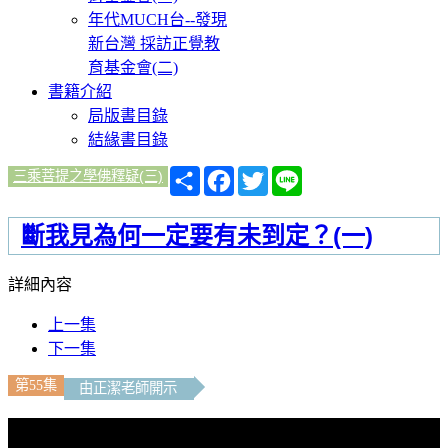
年代MUCH台--發現
新台灣 採訪正覺教
育基金會(二)
書籍介紹
局版書目錄
結緣書目錄
分
Facebook
Twitter
Line
三乘菩提之學佛釋疑(三)
享
斷我見為何一定要有未到定？(一)
詳細內容
上一集
下一集
第55集
由正潔老師開示