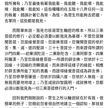
我所擁有；乃至最後執著我能看、我能聽、我能嚐、我能
嗅、我能觸、我能知。這些種種的在五陰十八界任何一法
的執著，錯誤計著它為常、為恆，為眾生所能夠去把握、
去掌持，這些都是我見。
而簡單來說，我見也就是眾生輪迴的根本。所以三乘
菩提的修行，必定都必須要以斷我見為基礎，不管您是聲
聞菩提、您是緣覺菩提、您是佛菩提。您聲聞菩提的依於
苦、集、滅、道四聖諦、三十七菩提分，而來證得所謂的
沙門四果──初果須陀洹、二果斯陀含、三果阿那含、四果
阿羅漢，乃至您是緣覺菩提──所謂的辟支佛，您依於十二
因緣、十因緣的流轉還滅，而來證得這樣子的緣起，相應
於辟支佛所能了知的真義，而證得緣覺菩提成為辟支佛；
乃至您修學菩薩道，您依於四攝六度，您依於人無我、法
無我而要地地增上；乃至成就四智圓明、成就佛地，您都
必須以斷我見為一切三乘菩提修行的入門。
回到我們剛剛說的，眾生之所以輪迴就在於有我，很
簡單的例子：您眼前您會很自然地建立一個認知，那就是