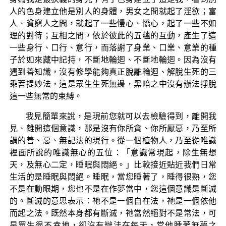
人的色身建立他是別人的身體，男女之間就起了淫欲；富
人、貧窮人之間，就起了一些慢心、憍心，起了一些不如
理的對待；互相之間，依於彼此的五蘊的互動，產生了這
一些身行、口行、意行，而落謝了身業、口業、意業的種
子於如來藏中記持，不斷地輪迴、不斷地輪迴。因為沒有
遇到善知識，沒有修學能夠真正脫離輪迴、解脫生死的三
乘菩提妙法，這是眾生生死無邊，黑暗之中沒有辦法掙脫
這一些無常的束縛。
我見簡單來說，是現前您就可以去檢驗得到，離開我
見、離開這個意識，那是沒有你所貪、你所厭惡，乃至所
謂的善、惡、無記法的現行。從一個植物人，乃至從唯識
裡面所說的唯識無心的五位：「意識常現起，除生無想
天，及無心二定，睡眠與悶絕。」比較接近貼近我們日常
生活的是睡眠與悶絕。睡眠，當您睡著了，睡得很熟，您
不是在動眼期，您也不是在作夢當中，您這個意識是斷滅
的。斷滅的意思表示：祂不是一個自在法，祂是一個依他
而起之法。既然本身都有斷滅，祂當然絕對不是常法，可
是眾生很不幸地，卻沒有辦法在每天，當他睡著無夢之