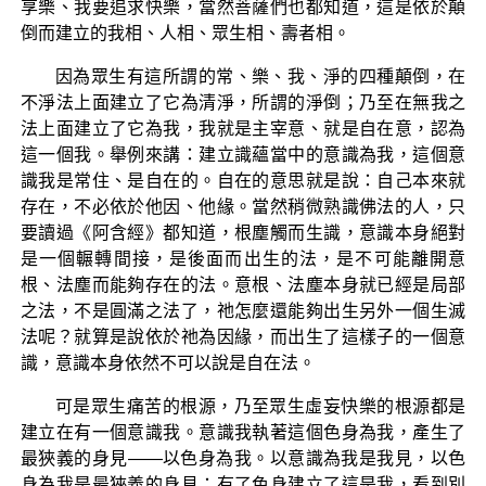
享樂、我要追求快樂，當然菩薩們也都知道，這是依於顛
倒而建立的我相、人相、眾生相、壽者相。
因為眾生有這所謂的常、樂、我、淨的四種顛倒，在
不淨法上面建立了它為清淨，所謂的淨倒；乃至在無我之
法上面建立了它為我，我就是主宰意、就是自在意，認為
這一個我。舉例來講：建立識蘊當中的意識為我，這個意
識我是常住、是自在的。自在的意思就是說：自己本來就
存在，不必依於他因、他緣。當然稍微熟識佛法的人，只
要讀過《阿含經》都知道，根塵觸而生識，意識本身絕對
是一個輾轉間接，是後面而出生的法，是不可能離開意
根、法塵而能夠存在的法。意根、法塵本身就已經是局部
之法，不是圓滿之法了，祂怎麼還能夠出生另外一個生滅
法呢？就算是說依於祂為因緣，而出生了這樣子的一個意
識，意識本身依然不可以說是自在法。
可是眾生痛苦的根源，乃至眾生虛妄快樂的根源都是
建立在有一個意識我。意識我執著這個色身為我，產生了
最狹義的身見——以色身為我。以意識為我是我見，以色
身為我是最狹義的身見；有了色身建立了這是我，看到別