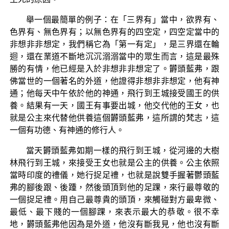
舉一個最簡單的例子：在「三界有」當中，欲界有、
色界有、無色界有；以無色界有的四空定，四空定當中的
非想非非想定，我們稱它為「第一有定」，是三界還在輪
迴，還在業道不斷地沉沉溺溺當中的眾生而言，這是最殊
勝的有情，他已經是入於非想非非想定了。欝頭藍弗，跟
佛當世的一個著名的外道，他證得非想非非想定，他有神
通；他每天中午依於他的神通，飛行到王城接受國王的供
養。結果有一天，國王有事要出城，他交代他的王女，也
就是公主來代替他供養這個欝頭藍弗，這所謂的梵志，這
一個有功德、有神通的修行人。
當天欝頭藍弗如期一樣的飛行到王城，從河邊的大樹
林飛行到王城，來接受王女也就是公主的供養。公主依照
當時印度的禮儀，她行捉足禮，也就是說雙手握著鬱頭藍
弗的腳後跟、後踵，然後頭頂到他的足踝，來行最尊敬的
一個捉足禮。用自己最尊貴的頭頂，來觸碰對方最卑微、
最低、最下賤的一個腳踝，來表示最大的恭敬。很不幸
地，欝頭藍弗他因為是外道，他沒有斷我見，他也沒有斷