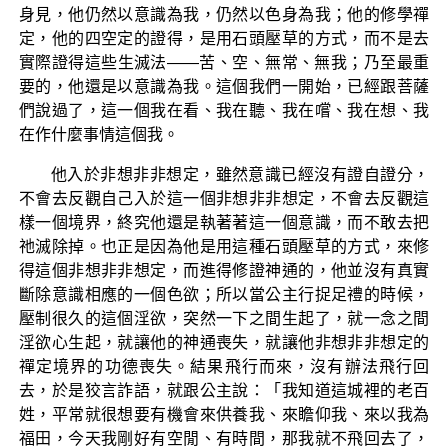
身見，他仍然以意識為我，仍然以色身為我；他的修學禪
定，他的四空定的證得，是用石頭壓草的方式，而不是去
實際證得這些生滅法——苦、空、無常、無我；乃至最重
要的，他還是以意識為我。這個我們一開始，已經跟菩薩
們說過了，這一個我在看、我在聽、我在嚐、我在想、我
在作什麼事情這個我。
他入於非想非非想定，雖然意識已經沒有證自證分，
不會去反觀自己入於這一個非想非非想定，不會去反觀這
樣一個境界，終究他還是執著著這一個意識，而不敢去把
祂滅除掉。也正是因為他是用這種石頭壓草的方式，來修
得這個非想非非想定，而進得修證神通的，他並沒有真實
斷除意識相應的一個色欲；所以當公主行捉足禮的時候，
壓制很久的這個淫欲，突然一下之間生起了，就一念之間
淫欲心生起，就讓他的神通喪失，就讓他非想非非想定的
禪定境界的功德喪失。結果飛行而來，沒有辦法飛行回
去，於是狡言詐語，就跟公主說：「我知道這城裡的老百
姓，平常就很想要有機會來供養我、來瞻仰我、來以我為
福田，今天我剛好有空閒、有時間，那我就不飛回去了，