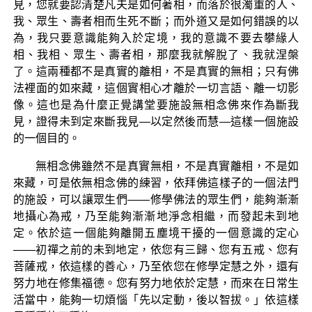
見，您就要認清楚凡夫是如何著相，而落於很濁重的人、
我、眾生、壽者相而生死不斷；而外道又是如何錯誤的以
為，我只要意識能夠入於定境，我的意識不要去攀緣人
相、我相、眾生、壽者相，那麼我就解脫了、我就涅槃
了。這兩種都不是真實的離相，不是真實的無相；只有佛
法裡面的如來藏，這個實相心才離於一切言語、離一切影
像。這也是為什麼正覺講堂要施設無相念佛來作為斷我
見，證得未到定來斷我見—以定然後而慧—這樣一個施設
的一個目的。
無相念佛雖然不是真實無相，不是真實離相，不是如
來藏，可是依無相念佛的練習，依拜佛這樣子的一個法門
的施設，可以讓眾生們——修學佛法的眾生們，能夠漸漸
地攝心為戒，乃至能夠漸漸地淨念相繼，而發起未到地
定。依於這一個能夠離開五塵境干擾的一個意識的定心
——初禪之前的未到地定，依您有三歸、您有五戒、您有
菩薩戒，依這樣的善心，乃至依您在修學定慧之外，還有
努力地在修集福德。您有努力地依於定慧，而來在日常生
活當中，能夠一切煩惱「先以定動，後以智拔。」依這樣