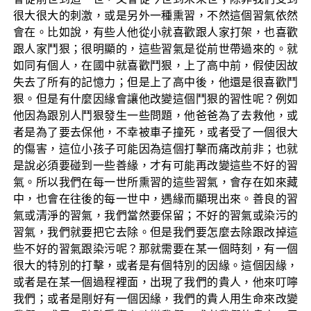
很大很大的刺激，或是另外一種熏習，不然這個習氣依然
會在。比如說，有些人他從小就喜歡跟人家打架，也喜歡
跟人家鬥狠；很明顯的，這些習氣是從前世帶過來的。就
如同有個人，在國中就喜歡鬥狠，上了高中前，假使因故
失去了所有的記憶力；但是上了高中後，他還是很喜歡鬥
狠。但是有什麼因緣會讓他改變這個鬥狠的習性呢？例如
他因為跟別人鬥狠發生一些問題，他爸爸為了去救他，或
者是為了要去保他，不幸被車子撞死，或者受了一個很大
的傷害，這位小孩子可能因為這個打擊而痛改前非；也就
是說必須要碰到一些善緣，才有可能再改變這些不好的習
氣。所以我們在每一世所熏習的這些習氣，會存在如來藏
中，也會在往後的每一世中，遇緣而顯現出來。善良的習
氣或清淨的習氣，我們當然要保留；不好的習氣或染污的
習氣，我們就要把它去除。但是我們要怎麼去除跟改掉這
些不好的習氣跟染污呢？那就需要在某一個時刻，有一個
很大的特別的打擊，或者是有個特別的因緣。這個因緣，
或者是在某一個過程裡面，出現了我們的貴人，他來叮嚀
我們；或者是剛好有一個因緣，我們的貴人用生命來改變