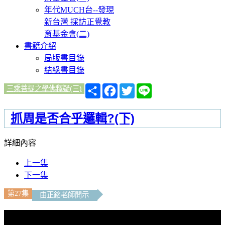
年代MUCH台--發現
新台灣 採訪正覺教
育基金會(二)
書籍介紹
局版書目錄
結緣書目錄
分
Facebook
Twitter
Line
三乘菩提之學佛釋疑(三)
享
抓周是否合乎邏輯?(下)
詳細內容
上一集
下一集
第27集
由正銘老師開示