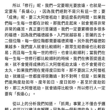
所以「修行」呢，我們一定要眼光要放遠，也就是一
定要有「長遠心」，因為我們絕對不是只有這一世；要
「成佛」呢，要三大阿僧祇劫！要這麼長的時間，如果我
們每一生每一世都在計較，那我們走起來，就會覺得非常
非常的痛苦。真正要行菩薩道，我們一定要累積很多很多
的福德，因為我們福德越多，入門就越容易；菩薩的五十
二個位階，每一個位階都需要福德資糧。另外我們福德如
果越多，我們度人就會比較順利，跟眾生結善緣也比較容
易；而且每一生每一世的修行，也會比較順利；當我們在
每一生每一世修行都比較順利的時候，我們在佛菩提道走
來，就不會覺得成佛的三大阿僧祇劫太遠，也不會覺得它
太久。如果我們現在覺得度日如年，那不要說三大阿僧祇
劫，就連這一世都度得很難過，對不對啊！但是，如果我
們能夠度劫如年、度年如日、度日如秒，甚至於度劫如
秒，那三大阿僧祇劫，就會過得比較快，所以修行人一定
要有「長遠心」。
從以上的分析我們知道，「抓周」事實上不僅合乎邏
輯，也可以以佛法來解釋，因為每一個有情的身上，都有