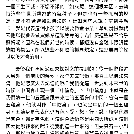
一個不生不滅、不垢不淨的「如來藏」這個根本因，去執
持這些往世所熏習的習氣種子。但是也有一些抓周的規
定，是不符合邏輯跟佛法的，比如有些人說：拿到金融
卡，就是代表這個小孩子以後要做金融業，拿到滑鼠就代
表他以後會去做資訊業這類等等的；為什麼這些是不合乎
邏輯呢？因為在我們前世的時候，都還沒有金融卡跟滑鼠
這類的物品，所以這些不如理的抓周規定，還需要再等幾
世以後才會適用。
最後我們再回過頭來探討之前提到的：從一個階段進
入另外一個階段的時候，都會失去記憶。那真正以佛法來
講，他是怎麼失去記憶的呢？我們從這一世要到未來世的
時候，中間會出現一個「中陰身」。「中陰身」也就是在
我們這一世的五蘊身跟未來世的五蘊身的中間，會有一個
五蘊身，他就叫作「中陰身」，也就是中間的一個五蘊
身。五蘊身是代表他仍有色、受、想、行、識，所以他還
是有色，還是有色蘊，這個色蘊仍然是由四大所成。這個
四大從哪裡來的呢？從我們這一世來的，但是只有一小部
分；所以中陰身是非常微細的物質，依舊是八識具足。中