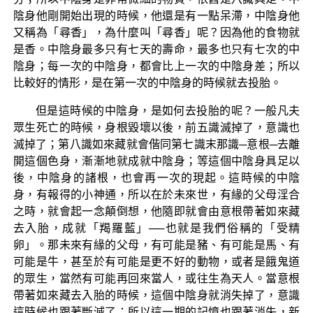
陰身他剛開始出現的時候，他還是有一點呆滯，中陰身他
又稱為「尋香」，為什麼叫「尋香」呢？因為他的食物就
是香。中陰身最多只有七天的壽命，最多也只有七次的中
陰身；每一次的中陰身，都會比上一次的中陰身差；所以
比較好的情形，是在第一次的中陰身的時候就去投胎。
但是這時候的中陰身，是如何去投胎的呢？一般凡夫
眾生死亡的時候，身根毀壞以後，前五識滅掉了，意識也
滅掉了；第八識如來藏就會偕同第七識末那識─意根─去離
開這個色身，漸漸地就成就中陰身；等這個中陰身具足以
後，中陰身的諸根，也會再一次的現起。這時候的中陰
身，有報得的小神通，所以在於未來世，有緣的父母淫合
之時，就會起一念顛倒想，他隨即就會由意根帶著如來藏
去入胎，成就「羯羅藍」──也就是我們俗稱的「受精
卵」。那未來有緣的父母，有可能是豬、有可能是馬、有
可能是牛，甚至於有可能是更不好的動物，或者是餓鬼道
的眾生，當然有可能再回來當人，或往生為天人。當意根
帶著如來藏去入胎的時候，這個中陰身就消失掉了，意識
這時候也跟著斷滅了；所以這一期的記憶也跟著消失，新