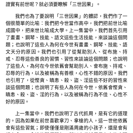
證實有前世呢？就必須要瞭解「三世因果」。
我們也為了要說明「三世因果」的體認，我們作了一
個很簡單的比喻：我們把今世當作高中，我們把前世比喻
成國中，把來世比喻成大學。上一集當中，我們首先引用
了畫畫、鋼琴、技能、語文這些生活技能，來談論這個問
題；也說明了這些人為何在今世有畫畫、鋼琴、技能、語
文天分的原因。我們也引用了從幫助別人、從布施、持
戒、忍辱這些善良的習慣、習性來談論這個問題；也說明
了這些人，為何在今世依舊會幫助別人、會布施、持戒、
忍辱的行為，以及被稱為有善根，心性不錯的原因。我們
也引用了，從慳貪、瞋恚、殺、盜、淫這些不好的習性來
談這個問題；也說明了有些人為何在今世，依舊會慳貪、
瞋恚、殺、盜、淫的行為，以及被稱為行為不佳、心性不
好的原因。
上一集當中，我們也說明了古代抓周，是有它的道理
的。因為如果在前世喜歡拿刀、拿槍的人，這一世他依舊
會有這些習氣；即使僅僅是剛滿周歲的小孩子，還是會有