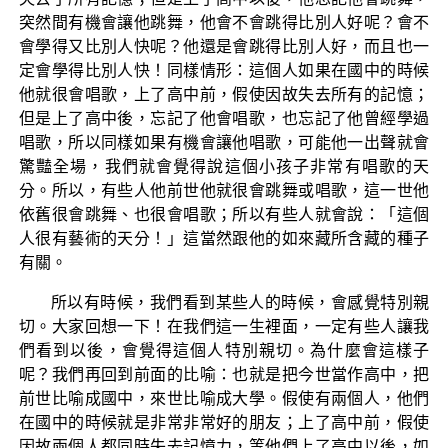
突然間有機會讓他跳舞，他會不會跳得比別人好呢？會不
會學得又比別人快呢？他還是會跳得比別人好，而且也一
定會學得比別人快！同樣情形：這個人如果在國中的時候
他就很會唱歌，上了高中前，假使因故失去所有的記憶；
但是上了高中後，忘記了他會唱歌，也忘記了他曾經學過
唱歌，所以同樣如果有機會讓他唱歌，可能他一出聲就會
驚豔全場，我們就會覺得說這個小孩子非常有唱歌的天
分。所以，有些人他前世他就很會跳舞或唱歌，這一世他
依舊很會跳舞、也很會唱歌；所以有些人就會說：「這個
人很有藝術的天分！」這當然跟他的如來藏所含藏的種子
有關。
所以有時候，我們看到某些人的時候，會感覺特別親
切。大家回想一下！在我們這一生裡面，一定有些人讓我
們看到以後，會覺得這個人特別親切。為什麼會這樣子
呢？我們再回到前面的比喻：也就是把今世當作高中，把
前世比喻成國中，來世比喻成大學。假使有兩個人，他們
在國中的時候就是非常非常好的朋友；上了高中前，假使
因故兩個人都同時失去記憶力，等他們上了高中以後，如