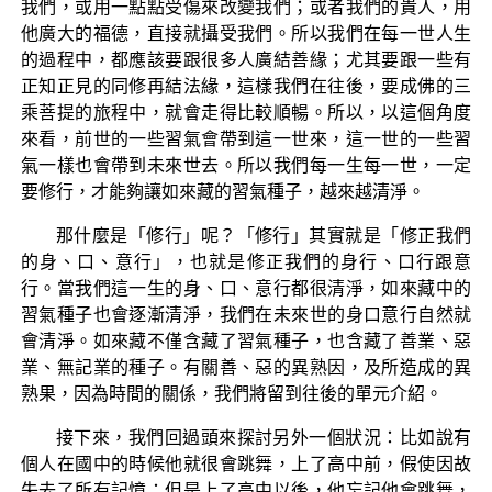
我們，或用一點點受傷來改變我們；或者我們的貴人，用
他廣大的福德，直接就攝受我們。所以我們在每一世人生
的過程中，都應該要跟很多人廣結善緣；尤其要跟一些有
正知正見的同修再結法緣，這樣我們在往後，要成佛的三
乘菩提的旅程中，就會走得比較順暢。所以，以這個角度
來看，前世的一些習氣會帶到這一世來，這一世的一些習
氣一樣也會帶到未來世去。所以我們每一生每一世，一定
要修行，才能夠讓如來藏的習氣種子，越來越清淨。
那什麼是「修行」呢？「修行」其實就是「修正我們
的身、口、意行」，也就是修正我們的身行、口行跟意
行。當我們這一生的身、口、意行都很清淨，如來藏中的
習氣種子也會逐漸清淨，我們在未來世的身口意行自然就
會清淨。如來藏不僅含藏了習氣種子，也含藏了善業、惡
業、無記業的種子。有關善、惡的異熟因，及所造成的異
熟果，因為時間的關係，我們將留到往後的單元介紹。
接下來，我們回過頭來探討另外一個狀況：比如說有
個人在國中的時候他就很會跳舞，上了高中前，假使因故
失去了所有記憶；但是上了高中以後，他忘記他會跳舞，