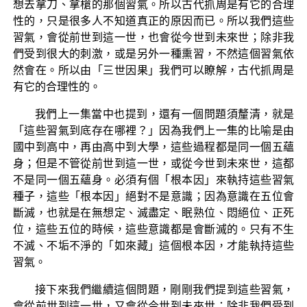
想去拿刀、拿槍的那個習氣。所以古代抓周是有它的合理
性的，只是很多人不知道真正的原因而已。所以我們這些
習氣，會從前世到這一世，也會從今世到未來世；除非我
們受到很大的刺激，或是另外一種熏習，不然這個習氣依
然會在。所以由「三世因果」我們可以瞭解，古代抓周是
有它的合理性的。
我們上一集當中也提到，還有一個問題須釐清，就是
「這些習氣到底存在哪裡？」因為我們上一集的比喻是由
國中到高中，再由高中到大學，這些過程都是同一個五蘊
身；但是不管從前世到這一世，或從今世到未來世，這都
不是同一個五蘊身。必須有個「根本因」來執持這些習氣
種子，這些「根本因」絕對不是意識；因為意識在五位會
斷滅，也就是在無想定、滅盡定、眠熟位、悶絕位、正死
位，這些五位的時候，這些意識都是會斷滅的。只有不生
不滅、不垢不淨的「如來藏」這個根本因，才能執持這些
習氣。
接下來我們繼續這個問題，剛剛我們提到這些習氣，
會從前世到這一世，又會從今世到未來世；除非我們受到