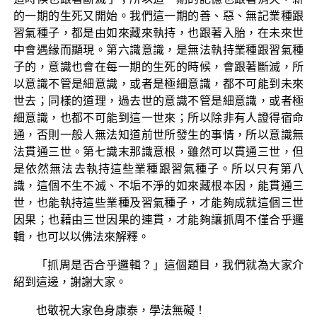
的一期的生死又開始。我們這一期的善、惡、無記業種跟
習氣種子，都是由如來藏來執持，也跟著入胎，在未來世
中會遇緣而顯現。第六識意識，是無法執持業種跟習氣種
子的，意識也會在每一期的生死的時候，會跟著斷滅，所
以意識不管是細意識，或者是極細意識，都不可能到未來
世去；同樣的道理，過去世的意識不管是細意識，或者極
細意識，也都不可能到這一世來；所以除非有人證得宿命
通，否則一般人無法知道前世所發生的事情，所以意識無
法貫通三世。第七識末那識意根，雖然可以貫通三世，但
是依然無法去執持這些業種跟習氣種子。所以只有第八
識，這個不生不滅、不垢不淨的如來藏根本因，能貫通三
世，也能執持這些業種及習氣種子，才能夠成就這個三世
因果；也藉由三世因果的連貫，才能夠讓抓周不僅合乎邏
輯，也可以以佛法來解釋。
「抓周是否合乎邏輯？」這個題目，我們就為大家介
紹到這邊，謝謝大家。
也敬祝大家色身康泰，學法無礙！