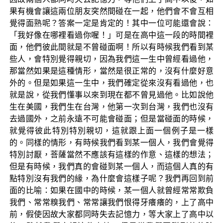
果有機會讓這兩位朋友突然間碰在一起，他們會不會互相
覺得面熟呢？答案一定是肯定的！其中一位可能還會說：
「我好像在哪裡看過你喔！」可是在高中這一段的時間裡
面，他們彼此間就是不曾碰面啊！所以有時候我們看到某
些人，會特別覺得親切，因為我們這一生中曾經看過他，
那當然如果是這種情形，當然是很正常的，沒有什麼好意
外的。但是如果這一生中，我們確定從來沒有看過他，也
就是說，從我們懂事以來到現在都不曾見過他。比如說他
生在美國，我們生在台灣，他第一次到台灣，我們也沒有
去過國外，之前永遠不可能會碰面；但是當碰面的時候，
就覺得彼此特別特別親切，這就跟上面一個例子是一樣
的。同樣的情形，有時候我們看到某一個人，我們會覺得
特別討厭，菩薩當然不應該有這樣的作意、這樣的想法；
但是有時候，我們真的會碰到某一個人，而這個人真的有
點特別沒有我們的緣，為什麼會這樣子呢？我們再回到前
面的比喻：如果在國中的時候，某一個人就曾經常常欺負
我們、常常糗我們、常常讓我們恨得牙癢癢的，上了高中
前，假使因故大家都同時失去記憶力，等大家上了高中以