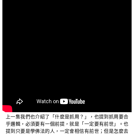
文字內容
各位菩薩：
阿彌陀佛！
首先祝福大家：心想事成，福慧增長！
《三乘菩薩之學佛釋疑》，今天我們將延續上一集的
題目：「抓周是否合乎邏輯？」
上一集我們有提到，為什麼會有人有這個疑問呢？因
為有些人他們認為：抓周是一種迷信，或是一種民俗活
動，並不符合科學的。
其實「抓周」不僅合乎邏輯，也可以以佛法來解釋；
上一集我們也介紹了「什麼是抓周？」，也提到抓周要合
乎邏輯，必須要有一個前提，就是「一定要有前世」。也
提到只要是學佛法的人，一定會相信有前世；但是怎麼去