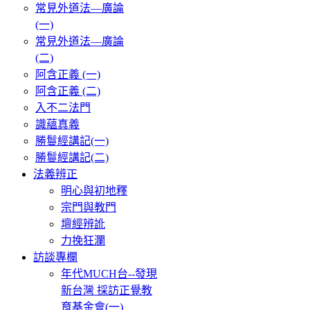
常見外道法—廣論
(一)
常見外道法—廣論
(二)
阿含正義 (一)
阿含正義 (二)
入不二法門
識蘊真義
勝鬘經講記(一)
勝鬘經講記(二)
法義辨正
明心與初地釋
宗門與教門
壇經辨訛
力挽狂瀾
訪談專欄
年代MUCH台--發現
新台灣 採訪正覺教
育基金會(一)