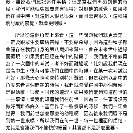
後，雖然我們忘記這件事情；但是當我們再碰到他的時
候，我們可能就突然間會有很特別討厭他的感覺。如果我
們在國中時，對這個人恨意很深，而且熏習很久，這種特
別討厭的感覺，就會更明顯。
所以從這個角度上來看，這一些問題我們就更清楚：
一定要跟眾生要廣結善緣，不要結惡緣；因為這些種子都
會儲存在我們自身的第八識如來藏中，會在未來世中遇緣
而顯現。如果我們已經在高中的階段了，我們應不應該再
為了一次國中的考試，考不好而難過呢？比如說我們現在
是高中生，很有可能我們在國中的時候，在某一次考試沒
考好，那幾天心情就會特別特別難過；但是我們以高中的
角度來看這個問題的時候，我們就會覺得國中那個時候，
是很幼稚、很傻。同樣的道理，如果我們能夠知道前世的
一些事情，當我們知道我們在前世，因為某一件事情沒有
做好而難過許久，甚至作了一些傻事的時候，我們一定會
覺得，我們前世怎麼那麼的幼稚啊！因為後來我們還不是
到這一世來嗎？所以我們在每一世、每一世裡面的煩惱，
尤其是會讓我們不愉快的細節，其實都不是那麼重要。