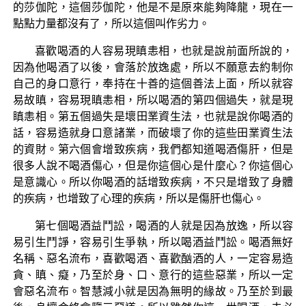
的莎伽陀，這個莎伽陀，他是不是原來能夠降龍，現在一
點點力量都沒有了，所以這個叫作劣力。
喜歡喝酒的人容易現瞋恚相，也就是說前面所說的，
因為他喝酒了以後，會落於放逸處，所以不願意去約制你
自己的身口意行，奉持在十善的這個善法上面，所以就容
易故瞋，容易現瞋恚相，所以喝酒的第四個過失，就是現
瞋恚相。第五個過失是壞田業資生法，也就是說你喝酒的
話，容易造就身口意諸業，而破壞了你的這些田業資生法
的資財。第六個會增致疾病，我們都知道喝酒傷肝，但是
很多人說不喝酒傷心，但是你這個心是什麼心？你這個心
是意識心。所以你喝酒的話增致疾病，不只是增致了身體
的疾病，也增致了心理的疾病，所以是傷肝也傷心。
第七個喝酒益鬥訟，喝酒的人就是因為放逸，所以容
易引生鬥諍，容易引生爭執，所以喝酒益鬥訟。喝酒無好
名稱、惡名流布，喜歡喝酒、喜歡酗酒的人，一定容易造
貪、瞋、癡，乃至於身、口、意行的這些惡業，所以一定
會惡名流布。智慧減小就是因為無明的緣故。乃至於到最