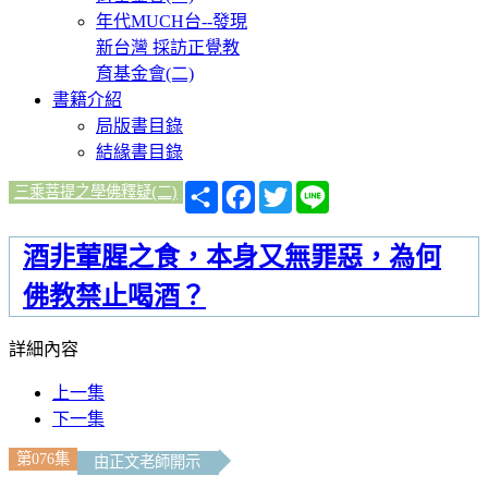
年代MUCH台--發現
新台灣 採訪正覺教
育基金會(二)
書籍介紹
局版書目錄
結緣書目錄
分
Facebook
Twitter
Line
三乘菩提之學佛釋疑(二)
享
酒非葷腥之食，本身又無罪惡，為何
佛教禁止喝酒？
詳細內容
上一集
下一集
第076集
由正文老師開示