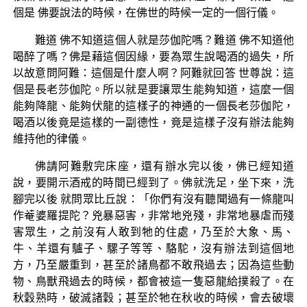
個是 佛要說法的時候，在佛世的時候一定的一個行儀。
難道 佛不知道這個人就是莎伽陀嗎？難道 佛不知道他
喝醉了嗎？佛是藉這個因緣，要為眾生說喝酒的過失，所
以故意問阿難：這個是什麼人啊？阿難就回答 世尊說：這
個是長老莎伽陀。所以就是要讓眾生能夠知道，這麼一個
能夠降龍、能夠伏龍的這樣子的神通的一個長老莎伽陀，
喝酒以後竟是這樣的一副德性，竟是這樣子沒有辦法能夠
維持他的律儀。
佛請阿難敷完床座，還有辦水完以後，佛已經知道
說，要開示酒戒的時間已經到了。佛就洗足，坐下來，洗
腳完以後 就問眾比丘說：「你們有沒有聽聞過有一條龍叫
作菴婆羅提陀？兇暴惡害，非常地兇殘，非常地暴虐而殘
害眾生，之前沒有人敢到牠的住處，乃至於大象、馬、
牛、羊還有驢子、騾子等等、駱駝，沒有辦法到這個地
方，乃至嚴重到，甚至於諸鳥都不敢飛過去；因為這些動
物、鳥獸飛過去的時候，都會被這一隻惡龍給撲殺了。在
秋穀熟時，破滅諸穀；甚至於牠在秋收的時候，會去破壞