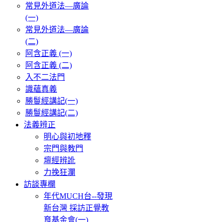
常見外道法—廣論
(一)
常見外道法—廣論
(二)
阿含正義 (一)
阿含正義 (二)
入不二法門
識蘊真義
勝鬘經講記(一)
勝鬘經講記(二)
法義辨正
明心與初地釋
宗門與教門
壇經辨訛
力挽狂瀾
訪談專欄
年代MUCH台--發現
新台灣 採訪正覺教
育基金會(一)