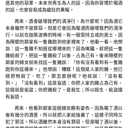
造其他的惡業，未來世再生為人的話，因為你習慣於喝酒
的話，也會容易成為癡狂的果報。
再來，酒會破壞我們的清淨行，為什麼呢？因為酒它
本身雖然不是罪惡，但是它會因為喝酒而破壞我們的清淨
行。以前在迦葉波佛的時候，有一個受持五戒的居士，因
為隔壁的鄰家有一隻雞跑到他家裡來了，他看一看，他想
說：這一隻雞不知道從哪裡來的？因為嘴饞，就把這一隻
雞給殺了，把這一隻雞殺了以後，占為己有。後來隔壁的
鄰家的婦女就來找這一隻雞說：「你有沒有看到有一隻雞
跑到你這邊來。」他想說：糟糕！這個是人家的雞，他已
經把牠殺了、吃了，那怎麼辦呢？他就說：「沒有看
到。」「沒有看到」這是妄語：你把人家的雞占為己有，
這個就是偷盜；你把雞殺了，是殺生；所以殺生、偷盜還
有妄語。
再來，他看到鄰家這個婦女頗有姿色，因為喝了酒以
後有幾分的酒意，所以就把人家給強暴了，這樣子同時又
犯了邪淫。所以酒雖然本身沒有罪惡，但是喝了酒以後，