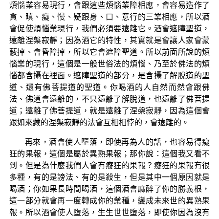
煩惱業容易現行，會跟這些煩惱業障相應，會容易造作了
貪、瞋、癡、慢、疑跟身、口、意行的三業相應，所以酒
會促使煩惱業現行，我們必須要遠離它。酒會遮障聖道，
遠離涅槃寂靜；因為酒它的特性，其實就是會讓人家會蒙
蔽掉、會昏障掉，所以它會遮障聖道。所以前面所說的煩
惱業的現行，這個是一般世俗法的煩惱、乃至於佛法的煩
惱都含攝在裡面。遮障聖道的部分，是含攝了解脫道的聖
道、還有佛菩提道的聖道。你喝酒的人自然而然會跟佛
法、佛道會遠離的，不只遠離了解脫道，也遠離了佛菩提
道；遠離了佛菩提道，就是遠離了涅槃寂靜，因為這個會
跟如來藏的涅槃寂靜的法會互相相悖的，會遠離的。
再來，酒會使人墮落，即使再為人的話，也容易得癡
狂的果報，這個是屬於異熟果報；那你說：這個我又看不
到。但是為什麼我們人會有癡狂的果報？癡狂的果報有很
多種，有的是謗法、有的是殺生，但是其中一個原因就是
喝酒；你如果長時間喝酒，這個酒會麻醉了你的勝義根，
這一部分就會再一度轉成你的業種，變成未來世的異熟果
報。所以酒會使人墮落，生生世世墮落，即使你因為沒有