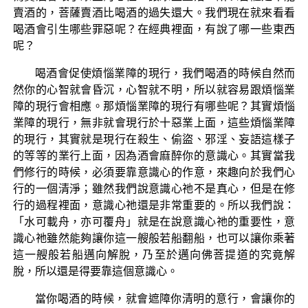
賣酒的，菩薩賣酒比喝酒的過失還大。我們現在就來看看
喝酒會引生哪些罪惡呢？在經典裡面，有說了哪一些東西
呢？
喝酒會促使煩惱業障的現行，我們喝酒的時候自然而
然你的心智就會昏沉，心智就不明，所以就容易跟煩惱業
障的現行會相應。那煩惱業障的現行有哪些呢？其實煩惱
業障的現行，無非就會現行於十惡業上面，這些煩惱業障
的現行，其實就是現行在殺生、偷盜、邪淫、妄語這樣子
的等等的業行上面，因為酒會麻醉你的意識心。其實當我
們修行的時候，必須要靠意識心的作意，來趣向於我們心
行的一個清淨；雖然我們說意識心祂不是真心，但是在修
行的過程裡面，意識心祂還是非常重要的。所以我們說：
「水可載舟，亦可覆舟」就是在說意識心祂的重要性，意
識心祂雖然能夠讓你這一艘般若船翻船，也可以讓你乘著
這一艘般若船邁向解脫，乃至於邁向佛菩提道的究竟解
脫，所以還是得要靠這個意識心。
當你喝酒的時候，就會遮障你清明的意行，會讓你的