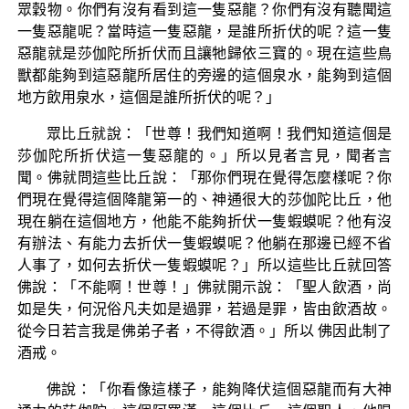
眾穀物。你們有沒有看到這一隻惡龍？你們有沒有聽聞這
一隻惡龍呢？當時這一隻惡龍，是誰所折伏的呢？這一隻
惡龍就是莎伽陀所折伏而且讓牠歸依三寶的。現在這些鳥
獸都能夠到這惡龍所居住的旁邊的這個泉水，能夠到這個
地方飲用泉水，這個是誰所折伏的呢？」
眾比丘就說：「世尊！我們知道啊！我們知道這個是
莎伽陀所折伏這一隻惡龍的。」所以見者言見，聞者言
聞。佛就問這些比丘說：「那你們現在覺得怎麼樣呢？你
們現在覺得這個降龍第一的、神通很大的莎伽陀比丘，他
現在躺在這個地方，他能不能夠折伏一隻蝦蟆呢？他有沒
有辦法、有能力去折伏一隻蝦蟆呢？他躺在那邊已經不省
人事了，如何去折伏一隻蝦蟆呢？」所以這些比丘就回答
佛說：「不能啊！世尊！」佛就開示說：「聖人飲酒，尚
如是失，何況俗凡夫如是過罪，若過是罪，皆由飲酒故。
從今日若言我是佛弟子者，不得飲酒。」所以 佛因此制了
酒戒。
佛說：「你看像這樣子，能夠降伏這個惡龍而有大神