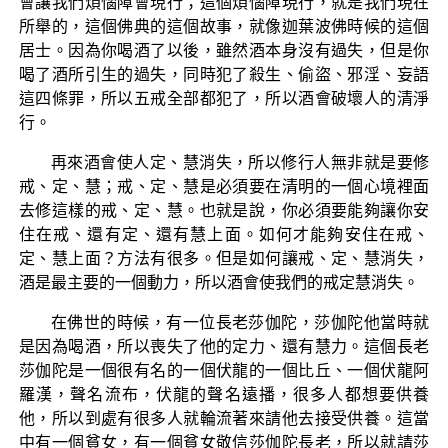
會讓我們煩惱障會現行；這個煩惱障現行，就是我們現在
所舉的，這個佛典的這個故事，就像迦葉波佛時候的這個
居士。因為你喝酒了以後，雖然酒本身沒有過失，但是你
喝了酒所引生的過失，同時犯了殺生、偷盜、邪淫、妄語
這四條罪，所以五戒全部都犯了，所以酒會破壞人的清淨
行。
再來酒會使人定、慧消失，所以修行人無非就是要修
戒、定、慧；戒、定、慧是必須要在清明的一個心境裡面
去修這樣的戒、定、慧。也就是說，你必須要能夠讓你安
住在戒、還有定、還有慧上面。如何才能夠安住在戒、
定、慧上面？方法有很多。但是如何讓戒、定、慧消失，
酒是最主要的一個動力，所以酒會使我們的戒定慧消失。
在佛世的時候，有一位長老莎伽陀，莎伽陀他當時就
是因為喝酒，所以喪失了他的定力、還有慧力。這個長老
莎伽陀是一個很有名的一個伏龍的一個比丘、一個伏龍阿
羅漢，聲名流布，伏龍的聲名遠播，很多人都想要供養
他，所以到處有很多人就輪流著來請他去接受供養。這當
中有一個貧女，有一個貧女敬信莎伽陀長老，所以就請莎