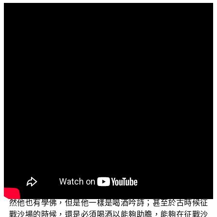
文字內容
各位菩薩：
阿彌陀佛！
我們今天還是在學佛釋疑的這個單元上面。我們今天
要跟各位分享的問題是：酒非葷腥之食，本身又沒有罪
惡，為什麼佛教禁止喝酒？因為有人就認為說：酒也不是
葷食，也不是腥食，那為什麼它也不會吃了以後有殺生的
這樣子的罪過，為什麼佛教要禁止喝酒呢？
甚至於有一些錯誤的觀念說：酒肉穿腸過，我佛心中
有，你們看人家以前濟公，不是都吃肉、喝酒！這個其實
都是一種錯誤的觀念，甚至於古時候的一些文人士子，雖
然他也有學佛，但是他一樣是喝酒吟詩；甚至於古時候征
戰沙場的時候，還是必須喝酒以能夠助膽，能夠在征戰沙