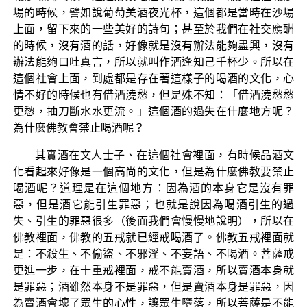
場的時候，譬如說葡萄美酒夜光杯，這個都是當時在沙場
上面，留下來的一些美好的詩句；甚至於我們在社交應酬
的時候，沒有酒的話，好像就是沒有辦法能夠盡興，沒有
辦法能夠口吐真言，所以就叫作酒逢知己千杯少。所以在
這個社會上面，到處都是存在著這樣子的喝酒的文化，心
情不好的時候也有借酒澆愁，但是殊不知：「借酒澆愁愁
更愁，抽刀斷水水更流。」這個酒的過失在什麼地方呢？
為什麼佛教會禁止喝酒呢？
其實酒在文人士子、在這個社會裡面，有時候品酒文
化看起來好像是一個高尚的文化，但是為什麼佛教要禁止
喝酒呢？道理是在這個地方：因為酒的本身它是沒有罪
惡，但是酒它能引生罪惡；也就是說因為喝酒引生的過
失、引生的罪惡很多（後面我們會慢慢地說明），所以在
佛教裡面，佛教的五戒就已經戒喝酒了。佛教五戒裡面就
是：不殺生、不偷盜、不邪淫、不妄語、不喝酒。菩薩戒
更進一步，在十重戒裡面，戒不能賣酒，所以賣酒本身就
是罪惡；酒雖然本身不是罪惡，但是賣酒本身是罪惡，因
為賣酒會壞了眾生的心性，讓眾生墮落，所以菩薩是不能