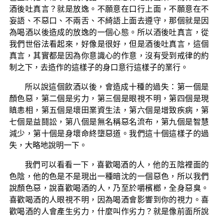
酒後吐真言？就是放逸。不願意在口行上面，不願意在不
妄語、不惡口、不兩舌、不綺語上面去遵守，那個就是因
為喝酒以後造成的放逸的一個心態。所以酒後吐真言，從
我們世俗法看起來，好像是很好，但是酒後吐真言，這個
真言，其實都是因為你意識心的作意，沒有受到戒律的約
制之下，去造作的這樣子的身口意行這樣子的業行。
所以說這個飲酒以後，會造成十種的過失：第一個是
顏色惡，第二個是劣力，第三個是眼視不明，第四個是現
瞋恚相，第五個是壞田業資生法，第六個是增致疾病，第
七個是益鬪訟，第八個是無名稱惡名流布，第九個是智慧
減少，第十個是身壞命終墮惡道。我們這十個這樣子的過
失，大略地說明一下。
我們可以看看一下，喜歡喝酒的人，他的五陰裡面的
色陰，他的色是不是現出一種暗沈的一個惡色，所以我們
說顏色惡，說喜歡喝酒的人，乃至於嚼檳榔，全身惡臭。
喜歡喝酒的人眼視不明，因為喝酒會影響到你的視力。喜
歡喝酒的人會產生劣力，什麼叫作劣力？就是像前面所說