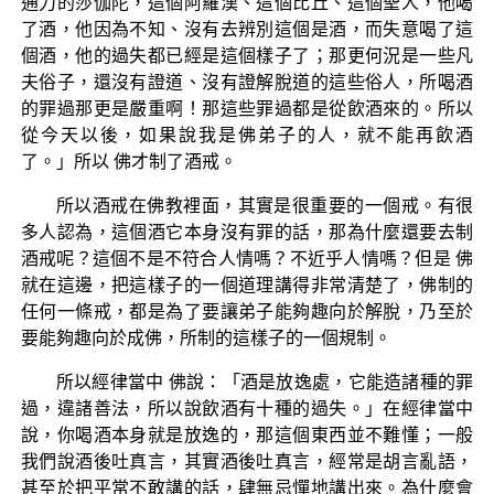
通力的莎伽陀，這個阿羅漢、這個比丘、這個聖人，他喝
了酒，他因為不知、沒有去辨別這個是酒，而失意喝了這
個酒，他的過失都已經是這個樣子了；那更何況是一些凡
夫俗子，還沒有證道、沒有證解脫道的這些俗人，所喝酒
的罪過那更是嚴重啊！那這些罪過都是從飲酒來的。所以
從今天以後，如果說我是佛弟子的人，就不能再飲酒
了。」所以 佛才制了酒戒。
所以酒戒在佛教裡面，其實是很重要的一個戒。有很
多人認為，這個酒它本身沒有罪的話，那為什麼還要去制
酒戒呢？這個不是不符合人情嗎？不近乎人情嗎？但是 佛
就在這邊，把這樣子的一個道理講得非常清楚了，佛制的
任何一條戒，都是為了要讓弟子能夠趣向於解脫，乃至於
要能夠趣向於成佛，所制的這樣子的一個規制。
所以經律當中 佛說：「酒是放逸處，它能造諸種的罪
過，違諸善法，所以說飲酒有十種的過失。」在經律當中
說，你喝酒本身就是放逸的，那這個東西並不難懂；一般
我們說酒後吐真言，其實酒後吐真言，經常是胡言亂語，
甚至於把平常不敢講的話，肆無忌憚地講出來。為什麼會