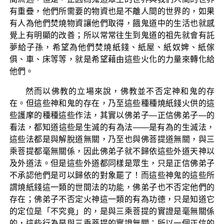
有重疊，他們所需要的物資也是不離人間的世界的，如果
有人為他們焚燒物資讓他們取得，餓鬼道中的生活也就感
覺上有明顯的改善；所以常常往生到鬼道的祖先就會有託
夢給子孫，希望為他們焚燒紙錢、紙屋、紙奴婢、紙傢
俱、車、床等等，就是希望藉由這些火化的力量來轉化給
他們。
然而以佛教的立場來說，佛教並不否定神和鬼的存
在。但這些神和鬼的存在，乃至這些種種燒紙錢火供的這
些護摩的種種這些作法，其實以佛弟子—正信佛弟子—的
看法，都知道這些是生滅的有為法——是有為的生滅法，
這些法都是與解脫道無關，乃至也與佛菩提道無關，與三
乘菩提都毫無關係，因此佛弟子就不歸依這些外道天神以
及外道法。但是這些外道都同樣是眾生，只是正信佛弟子
不承認他們是可以歸依的對象罷了！而這些神鬼的這些所
謂燒紙錢這一類的世間法的功能，佛弟子也不否定他們的
存在；佛弟子不否定火神這一類的有為功德，只是知道它
的定位是「不究竟」的，是與三乘菩提的實證是毫無關係
的，這些行為是與三乘菩提的實證無關；所以一個正信的