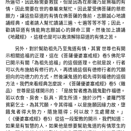
所逼切，因此極需要救拔，但是因為在那邊乃是無福的有
情，因此需要在世的眷屬來幫忙。因此蒙受佛菩薩的慈悲
願力，讓這些惡道的有情在佛菩薩的像前，志願誠心地讀
誦經典，或者請人幫忙讀誦三遍、七遍等等不等；因此，
勸請惡道有情能夠志願誠心的歸命三寶，然後加上讀誦
《地藏經》，這樣也是可以救濟解除惡道的有情之苦。
另外，對於幫助祖先乃至鬼道有情，其實 世尊也有開
示相關追福的正理，這在《菩薩優婆塞戒經》卷5 佛陀早
已開示有關「為祖先追福」的這個道理。也就是說，行者
可以先布施給有修行的人，再透過這個有德修行者的咒願
迴向的功德力的方式，然後讓鬼道的祖先得到福德的這個
方法。我們來看經典怎麼說，《菩薩優婆塞戒經》卷5〈雜
品〉 世尊是這樣開示的：「是故智者應為餓鬼勤作福德。
若以衣食、房舍、臥具、資生所須，施於沙門、婆羅門等
貧窮乞士，為其咒願，令其得福，以是施願因緣力故，墮
餓鬼者得大勢力，隨施隨得；何以故？生處爾故。」
（《優婆塞戒經》卷5）從這一段聖教的開示，我們知道：
如果是有智慧的人，如果他是想要幫助鬼道的有情眾生的