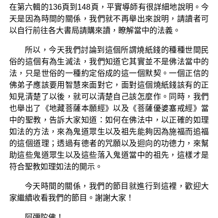
在第六輯的136頁到148頁，平實導師有很詳細地說明。今
天是因為時間的關係，我們就不再舉出來說明，請讀者可
以自行前往各大書局請購來讀，瞭解當中的法義。
所以，今天我們討論到這個所謂燒紙錢的種種世間民
俗的這個有為生滅法，我們知道它其實並不是佛法當中的
法，只是世俗的一種約定俗成的這一個默契。一個正信的
佛弟子應該要用智慧來面對它，面對這個燒紙錢該有的正
知見清楚了以後，就可以清楚自己該怎麼作。同時，我們
也舉出了《地藏菩薩本願經》以及《菩薩優婆塞戒經》當
中的聖教，告訴大家知道：如何在佛法中，以正確的如理
如法的方法，來為鬼道眾生以及祖先能夠因為施福而追福
的這個道理；透過有德者的咒願以及迴向的功德力，來幫
助這些鬼道眾生以及這些落入鬼道當中的祖先，這樣才是
符合聖教如理如法的開示。
今天時間的關係，我們的節目就進行到這裡，歡迎大
家繼續收看我們的節目。謝謝大家！
阿彌陀佛！