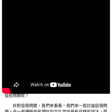
文字內容
各位菩薩：
阿彌陀佛！
歡迎大家繼續收看我們正覺教團「三乘菩提的學佛釋
疑」節目。
今天我們還會再繼續討論，一般學佛人他在學佛的過
程當中可能會遇到的種種疑問，我們來討論這些的題目。
有的人他可能會提出這樣的問題，他的問題是說：有的人
說必須要燒紙錢，祖先才能得到、才能用到；做生意的人
也要燒紙錢，才能夠賺錢發財。這樣的說法到底正確不正
確？正信的佛弟子應該要如何的來幫助祖先？如何的面對
這些問題呢？
針對這個問題，我們來看看，我們來一起討論這個問
題。在一般傳統的民間信仰文化當中是有這樣的說法，而