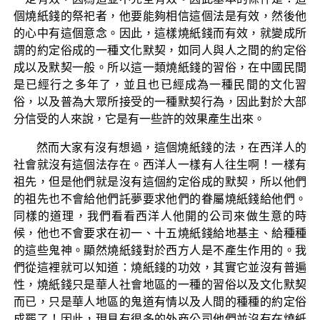
個燒紙錢的祭祀者，他要能夠相信這個法是有效，然後他
的心中有這個意念。因此，這樣燒紙錢而有效，就變成所
謂的約定俗成的一種文化默契，如同人與人之間的約定俗
成以及默契一般。所以這一類燒紙錢的習俗，在中國民間
是已經行之多年了，並且也已經成為一種民間的文化習
俗，以及普為大眾所接受的一種默契行為，因此對於大部
分信受的人來說，它是有一些許的效果產生出來。
然而大家有沒有想過，這個燒紙錢的法，在西洋人的
社會就沒有這個法存在。西洋人一樣有人往生啊！一樣有
祖先，但是他們就是沒有這個約定俗成的默契，所以他們
的祖先也不會給他們託夢要求他們的眷屬燒紙錢給他們。
同樣的道理，我們看看西洋人他開的公司來做生意的時
候，他也不會要求在初一、十五燒紙錢給地基主、給種種
的這些鬼神。顯然燒紙錢對於西方人是不產生作用的。我
們從這裡就可以知道：燒紙錢的功效，其實它並沒有普遍
性，燒紙錢只是華人社會地區的一種的習俗以及文化默契
而已，只是華人地區的鬼道有情以及人間的種種的約定俗
成罷了！因此，現見有很多的外商公司他們並沒有在燒紙