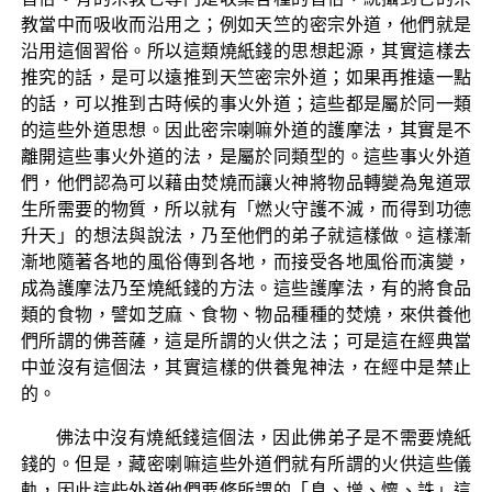
教當中而吸收而沿用之；例如天竺的密宗外道，他們就是
沿用這個習俗。所以這類燒紙錢的思想起源，其實這樣去
推究的話，是可以遠推到天竺密宗外道；如果再推遠一點
的話，可以推到古時候的事火外道；這些都是屬於同一類
的這些外道思想。因此密宗喇嘛外道的護摩法，其實是不
離開這些事火外道的法，是屬於同類型的。這些事火外道
們，他們認為可以藉由焚燒而讓火神將物品轉變為鬼道眾
生所需要的物質，所以就有「燃火守護不滅，而得到功德
升天」的想法與說法，乃至他們的弟子就這樣做。這樣漸
漸地隨著各地的風俗傳到各地，而接受各地風俗而演變，
成為護摩法乃至燒紙錢的方法。這些護摩法，有的將食品
類的食物，譬如芝麻、食物、物品種種的焚燒，來供養他
們所謂的佛菩薩，這是所謂的火供之法；可是這在經典當
中並沒有這個法，其實這樣的供養鬼神法，在經中是禁止
的。
佛法中沒有燒紙錢這個法，因此佛弟子是不需要燒紙
錢的。但是，藏密喇嘛這些外道們就有所謂的火供這些儀
軌，因此這些外道他們要修所謂的「息、增、懷、誅」這