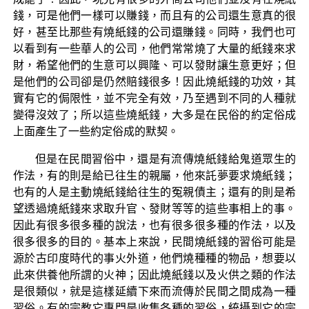
錢，可是他們一樣可以賺錢，而且有的公司還生意真的很
好，甚至比那些有燒紙錢的公司還賺錢。同時，我們也可
以看到有一些華人的公司，他們常常燒了大量的紙錢來求
財，希望他們的生意可以興隆、可以發財讓生意更好；但
是他們的公司卻是仍然賠錢很多！因此燒紙錢的功效，其
實有它的侷限性，並不完全有效，乃至遇到不同的人種就
變得沒效了；所以這些燒紙錢，大多是在民俗的約定俗成
上面產生了一些約定俗成的默契。
但是在民間習俗中，還是有流傳燒紙錢給鬼道眾生的
作法，有的則是給已往生的親屬，他來託夢要求燒紙錢；
也有的人是主動燒紙錢給往生的冤親債主；還有的則是希
望透過燒紙錢來求取升官、發財等等的這些事相上的事。
因此有很多很多種的說法，也有很多很多種的作法，以及
很多很多的目的。基本上來說，民間燒紙錢的習俗可能是
源於古印度時代的事火外道，他們燒種種的物品，想要以
此來供養他所謂的火神；因此燒紙錢以及火供之類的作法
是很類似，就是這樣延續下來而流傳於民間之間成為一種
習俗。有的宗教它專門是收集各種的習俗，統攝到它的宗