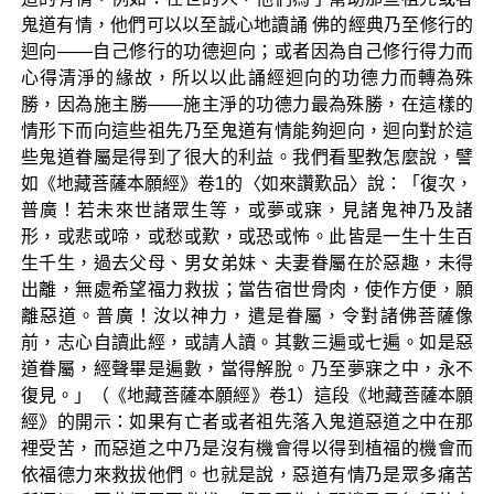
鬼道有情，他們可以以至誠心地讀誦 佛的經典乃至修行的
迴向——自己修行的功德迴向；或者因為自己修行得力而
心得清淨的緣故，所以以此誦經迴向的功德力而轉為殊
勝，因為施主勝——施主淨的功德力最為殊勝，在這樣的
情形下而向這些祖先乃至鬼道有情能夠迴向，迴向對於這
些鬼道眷屬是得到了很大的利益。我們看聖教怎麼說，譬
如《地藏菩薩本願經》卷1的〈如來讚歎品〉說：「復次，
普廣！若未來世諸眾生等，或夢或寐，見諸鬼神乃及諸
形，或悲或啼，或愁或歎，或恐或怖。此皆是一生十生百
生千生，過去父母、男女弟妹、夫妻眷屬在於惡趣，未得
出離，無處希望福力救拔；當告宿世骨肉，使作方便，願
離惡道。普廣！汝以神力，遣是眷屬，令對諸佛菩薩像
前，志心自讀此經，或請人讀。其數三遍或七遍。如是惡
道眷屬，經聲畢是遍數，當得解脫。乃至夢寐之中，永不
復見。」（《地藏菩薩本願經》卷1）這段《地藏菩薩本願
經》的開示：如果有亡者或者祖先落入鬼道惡道之中在那
裡受苦，而惡道之中乃是沒有機會得以得到植福的機會而
依福德力來救拔他們。也就是說，惡道有情乃是眾多痛苦