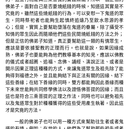
佛弟子，面對自己是否要燒紙錢的時候，知道這其實是不
究竟的。雖然這些燒紙錢的行為，可以安慰一下鬼道的眾
生，同時祭祀者也能夠生起慎終追遠乃至飲水思源的孝
心；但是，實質上要幫助墮落在鬼道的眷屬，除了攝受不
知情的眾生因此而隨順他們這些民間燒紙錢的方法之外；
但是正信的佛弟子知道，真正要幫助這一類的有情眾生，
應該是要依據聖教的正理而行。也就是說，如果因緣成
熟，佛弟子也要能夠為他們教導基本的知見，應該以佛教
的儀式或者超薦、追福、念佛、誦經、演說正法、或者是
開示因果正理這種種的方式，來讓鬼道眾生及祖先除了能
夠得到福德之外，並且能夠結下與正法有關的因緣、結下
這些善緣；在結下善緣的同時，雙方都能夠因此善緣而種
下未來世能夠共同修學佛法以及證悟佛菩提的因緣；而且
這也是符合三乘菩提的正理之作法，同時也可以避免祖先
以及鬼道眾生對於種種獲得的這些受用產生執著，因此這
才是究竟的方法。
一般的佛弟子也可以用一種方式來幫助往生者或者鬼
道的有情，例如：在世的人，他們為了幫助那些祖先或者