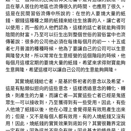
且在華人居住的地區也流傳很久的時間、也應用了很久，
這是在民間習俗流傳中所說的：在世的人要燒大量的紙
錢、銀錢這種種之類的紙錢來給往生捨壽的人，讓亡者可
以使用；而一般的人他們認為，這樣的話亡者就能夠得到
陰間的財富。乃至可以衍生出到整個世俗的習俗當中也流
傳著說：很多的公司他必須在每逢每個月的初一、十五或
者七月普渡的種種時候，他為了要讓自己的公司可以生意
興隆發大財，所以常常在生意經營的這個階段的時候，他
每個月這樣定期的要燒大量的紙錢，希望來求得財寶能夠
生意興隆，希望這樣可以讓自己公司的生意能夠興隆。
其實燒紙錢給亡者，是基於祭祀者的意念以及希望。
這是有點類似迴向的這些意念，這樣透過意念的轉化、轉
換，則產生的力量，而讓亡者—其實這些亡者已經是鬼道
眾生—可以接收到，乃至獲得到有一些受用。因此，有些
人他燒了紙錢以後，他在心理上會覺得是有效用產生出來
的；但是，又不是每個人都有效用，有的人燒紙錢又沒有
用！因此，燒紙錢的實質效果到底如何？其實很難界定說
一定有效，因為這並不完全有效。因此基本的條件是：這