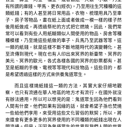
有所謂的庫錢、甲馬、更衣(經衣)，乃至用往生咒種種的這
類紙錢；有的人甚至將日常用品，衣物、梳理用具乃至車
子、房子等物品，畫在紙上面或者做成一模一樣的樣子然
後用紙做成，再透過祭祀的方式把它燃燒。因此，我們常
常可以看到有些人用紙糊類似人間使用的物品、房舍等種
種模樣，乃至燒這些紙做的車子、兵馬乃至武器等等。這
一類的紙錢，就是這樣不斷不斷地隨時代的演變轉化，甚
至流傳到現代。現在也有人印出來冥界的新臺幣、冥界的
美元、冥界的歐元，各式各樣各國的冥界的鈔票都有，甚
至是紙糊的手機、電視等等現代科技物品。這些目的，都
是希望透過這樣的方式來供養鬼道眾生。
而且這樣燒紙錢這一類的方法，其實大家仔細地觀
察，也只有流通在華人地區的地方才有流行，在國外就沒
有辦法通用。所以可以想見的是：鬼道眾生因為他們看到
人間有什麼，他們如果有因緣的話，就會希望子孫也焚燒
一些給他們享用，來受用這些文化習俗的默契；所以，將
來還會有更多更多的冥界使用的不同種類的紙錢出現在人
間流通。但是，正因為鬼道眾生的世界與我們人間的世界