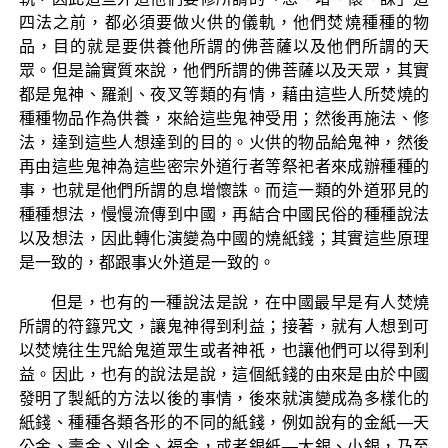
四法之前，都必須要做火供的儀軌，他們焚燒種種的物
品，目的就是要供養他所謂的佛菩薩以及他們所謂的天
眾。但是論實質來說，他們所謂的佛菩薩以及天眾，其實
都是鬼神、羅剎、夜叉等類的有情，藉由這些人所焚燒的
種種物品作為供養，來給這些鬼神受用；然後再施法、修
法，達到這些人想達到的目的。火供的物品給鬼神，然後
再由這些鬼神為這些密宗外道行者等祭祀者來成辦種種的
事，也就是他們所謂的息增懷誅。而這一類的外道邪見的
種種想法，慢慢流傳到中國，再結合中國民俗的種種說法
以及想法，因此轉化演變為中國的燒紙錢；其實這些原理
是一致的，都跟事火外道是一致的。
但是，也有的一種說法是說，在中國最早是有人焚燒
所謂的符籙咒文，讓鬼神得到利益；接著，就有人想到可
以焚燒往生咒給鬼道眾生或者神祇，也讓他們可以得到利
益。因此，也有的說法是說，這個紙錢的由來是由於中國
發明了製紙的方法以後的事情，後來就演變成為多樣化的
紙錢、種種各類各形的不同的紙錢，例如說有的金紙—天
公金、壽金、刈金、福金，或者銀紙—大銀、小銀，乃至