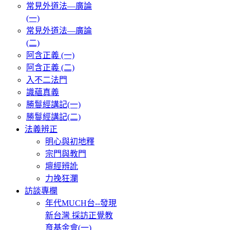
常見外道法—廣論
(一)
常見外道法—廣論
(二)
阿含正義 (一)
阿含正義 (二)
入不二法門
識蘊真義
勝鬘經講記(一)
勝鬘經講記(二)
法義辨正
明心與初地釋
宗門與教門
壇經辨訛
力挽狂瀾
訪談專欄
年代MUCH台--發現
新台灣 採訪正覺教
育基金會(一)