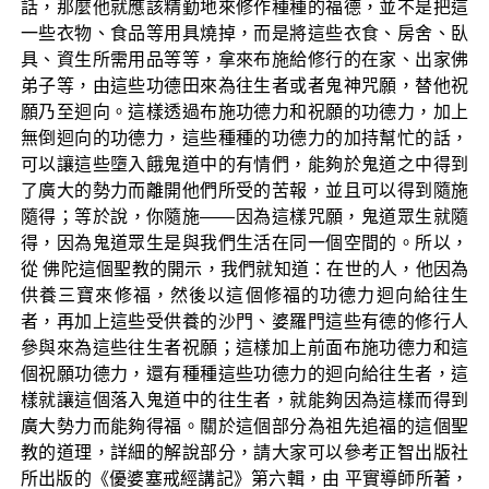
話，那麼他就應該精勤地來修作種種的福德，並不是把這
一些衣物、食品等用具燒掉，而是將這些衣食、房舍、臥
具、資生所需用品等等，拿來布施給修行的在家、出家佛
弟子等，由這些功德田來為往生者或者鬼神咒願，替他祝
願乃至迴向。這樣透過布施功德力和祝願的功德力，加上
無倒迴向的功德力，這些種種的功德力的加持幫忙的話，
可以讓這些墮入餓鬼道中的有情們，能夠於鬼道之中得到
了廣大的勢力而離開他們所受的苦報，並且可以得到隨施
隨得；等於說，你隨施——因為這樣咒願，鬼道眾生就隨
得，因為鬼道眾生是與我們生活在同一個空間的。所以，
從 佛陀這個聖教的開示，我們就知道：在世的人，他因為
供養三寶來修福，然後以這個修福的功德力迴向給往生
者，再加上這些受供養的沙門、婆羅門這些有德的修行人
參與來為這些往生者祝願；這樣加上前面布施功德力和這
個祝願功德力，還有種種這些功德力的迴向給往生者，這
樣就讓這個落入鬼道中的往生者，就能夠因為這樣而得到
廣大勢力而能夠得福。關於這個部分為祖先追福的這個聖
教的道理，詳細的解說部分，請大家可以參考正智出版社
所出版的《優婆塞戒經講記》第六輯，由 平實導師所著，