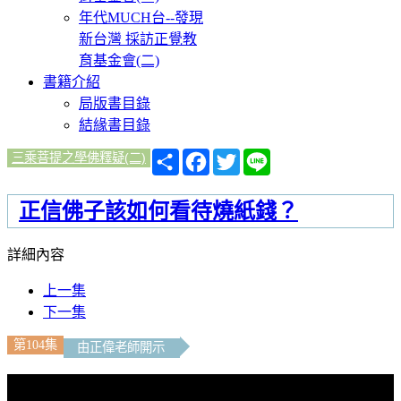
年代MUCH台--發現
新台灣 採訪正覺教
育基金會(二)
書籍介紹
局版書目錄
結緣書目錄
分
Facebook
Twitter
Line
三乘菩提之學佛釋疑(二)
享
正信佛子該如何看待燒紙錢？
詳細內容
上一集
下一集
第104集
由正偉老師開示