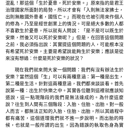
混亂！那這個「生於憂患，死於安樂。」原來指的是君王
治理國家所面對的局勢，所以才會有「入則無法家拂士，
出則無敵國外患者，國恆亡。」而現在也被引用來作個人
的修為，乃至是經世創業上的情況。可是絕大多數的人都
不喜歡生於憂患，所以就有人問說：「是不是可以既生於
安樂，然後又可以死於安樂呢？」但是，在回答這個問題
之前，我必須指出說：其實提這個問題的人，可能根本沒
有希望死於安樂，主要是希望說能夠生於安樂；應該是從
來沒有想過：什麼是死於安樂的狀況？
現在我們就來問大家一個問題：我們有沒有辦法生於
安樂？當然這個「生」可以有兩種意涵：第一種是出生，
第二種是生活。針對這兩種意涵，我們都來談談看。首先
說第一種：出生於快樂之中。其實各位聽到這裡就應該知
道說，這一點現階段的我們是無法達成的。為什麼這麼
說？往生到人間有三個階段：入胎、住胎、出胎。對一般
人而言，都無法正知的入胎、住胎、出胎，所以其過程中
都有痛苦，這個道理我們就不進一步說明。而出胎的時
候，也就是一般所謂的出生，因為錯誤的執取色身為實