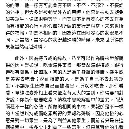
的約束，他一樣有可能會有不殺、不盜、不邪淫、不妄語
的外相；但大多是被動受外界的束縛，他只是被動去避免
殺害眾生、偷盜財物等等，而其實不是自發心的不去作為
而有持戒的心行。那假如說所做的業行是相當，未來世所
得的福報，卻是不相同的！因為這在因地發心的狀況是不
同。那當然，當發心的狀況越殊勝的時候，未來世所得的
果報當然就越殊勝。
此外，因為持五戒的緣故，乃至可以作為將來證解脫
果的因。譬如說：吃素這件事情，那當然這跟持戒、跟行
善都有關係。比如說，有的人是為了身體的健康、養生或
是美容去吃素；然而持戒的人，是為了自己不去殺害眾
生，不讓眾生因為自己而被殺害，所以才吃素。那你看
看，單純吃素外相上看來並沒有太大的差別，你得要問對
方說：你為什麼要吃素？這樣才會瞭解個中的差異。而這
兩種不一樣的心態，所做的相同的事情，果報卻是不一樣
的！當然以持戒而吃素所得的果報為殊勝，因為他發的心
意是對一切眾生，是為了利益其他眾生；而前者只是在這
個過程中，多多少少利益了一些眾生，但是其實他的出發