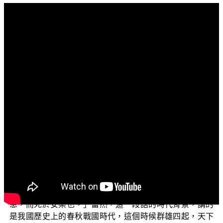
文字內容
各位菩薩：
阿彌陀佛！
問候大家身體健康，精神愉快！
三乘菩提之學佛釋疑，今天要和大家來談談，《孟
子》裡面這麼說：「生於憂患，死於安樂。」那有人就問
說：「如何才能夠生於安樂，而且也死於安樂？」
《孟子》裡面這麼說：「人恆過，然後能改；困於
心，衡於慮，而後作；徵於色，發於聲，而後喻。入則無
法家拂士，出則無敵國外患者，國恆亡。然後知生於憂
患，而死於安樂也。」當然，這一段話的時代背景，講的
是我國歷史上的春秋戰國時代，這個時候群雄四起，天下