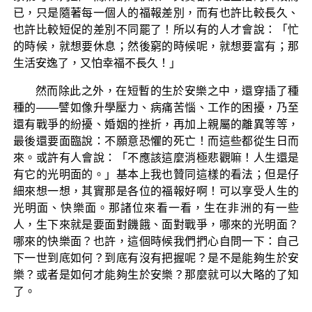
已，只是隨著每一個人的福報差別，而有也許比較長久、
也許比較短促的差別不同罷了！所以有的人才會說：「忙
的時候，就想要休息；然後窮的時候呢，就想要富有；那
生活安逸了，又怕幸福不長久！」
然而除此之外，在短暫的生於安樂之中，還穿插了種
種的——譬如像升學壓力、病痛苦惱、工作的困擾，乃至
還有戰爭的紛擾、婚姻的挫折，再加上親屬的離異等等，
最後還要面臨說：不願意恐懼的死亡！而這些都從生日而
來。或許有人會說：「不應該這麼消極悲觀嘛！人生還是
有它的光明面的。」基本上我也贊同這樣的看法；但是仔
細來想一想，其實那是各位的福報好啊！可以享受人生的
光明面、快樂面。那諸位來看一看，生在非洲的有一些
人，生下來就是要面對饑餓、面對戰爭，哪來的光明面？
哪來的快樂面？也許，這個時候我們捫心自問一下：自己
下一世到底如何？到底有沒有把握呢？是不是能夠生於安
樂？或者是如何才能夠生於安樂？那麼就可以大略的了知
了。