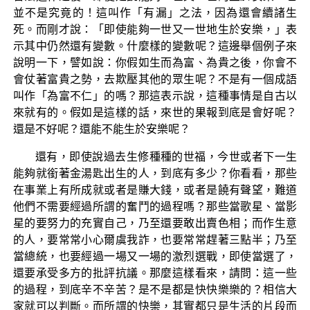
並不是究竟的！這叫作「有漏」之法，因為還會續諸生
死。而剛才說：「即使能夠一世又一世地生於安樂，」表
示其中仍然還有變數。什麼樣的變數呢？這邊舉個例子來
說明一下，譬如說：你假如生而為富、為貴之後，你會不
會仗著富貴之勢，去欺壓其他的眾生呢？不是有一個成語
叫作「為富不仁」的嗎？那這表示說，這種事情是自古以
來就有的。假如是這樣的話，來世的果報到底是會好呢？
還是不好呢？還能不能生於安樂呢？
還有，即使說過去生修種種的世福，今世或者下一生
能夠就銜著金湯匙出生的人，到底有多少？你看看，那些
在事業上有所成就或者是賺大錢，或者是饒有聲望，難道
他們不需要經過所謂的奮鬥的過程嗎？那些當歌星、當影
星的要努力的充實自己，乃至還要敢出賣色相；而作生意
的人，要常常小心爾虞我詐，也要常常趕著三點半；乃至
當總統，也要經過一場又一場的激烈選戰，即使當選了，
還要承受多方的批評抗議。那麼這樣看來，請問：這一些
的過程，到底辛不辛苦？是不是都是快快樂樂的？相信大
家就可以判斷。而所謂的快樂，其實都只是生活的片段而