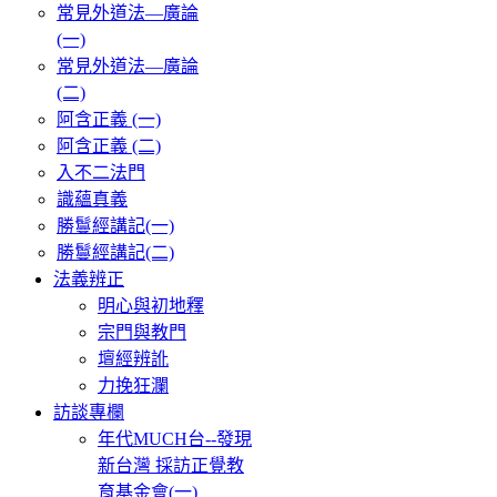
常見外道法—廣論
(一)
常見外道法—廣論
(二)
阿含正義 (一)
阿含正義 (二)
入不二法門
識蘊真義
勝鬘經講記(一)
勝鬘經講記(二)
法義辨正
明心與初地釋
宗門與教門
壇經辨訛
力挽狂瀾
訪談專欄
年代MUCH台--發現
新台灣 採訪正覺教
育基金會(一)