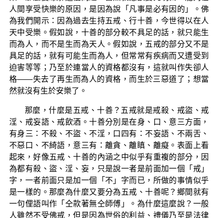
人間享受快樂的原因，是因為說「凡事是必有因的」。佛
為我們開示：因為過去生持五戒、行十善，今世得以在人
天中受樂。假如說，十善的部分較不具足的話，就只能生
而為人，而不是生而為天人。假如說，五戒的部分又不是
具足的話，就有可能生而為人，但常常有疾病而又遭受到
迫害等等；乃至於連當人的資格都沒有，這就叫作失卻人
格——失去了再生而為人的資格，而生於三惡道了；想當
然就沒有生於安樂了。
那麼，什麼是五戒、十善？五戒就是戒殺、戒盜、戒
淫、戒妄語、戒飲酒。十善分別是在身、口、意三方面，
有身三：不殺、不盜、不淫，口四有：不妄語、不兩舌、
不惡口、不綺語，意三有：離貪、離瞋、離癡。表面上看
起來，好像五戒、十善的內涵之中似乎有重複的部分，因
為都有殺、盜、淫、妄，只是說一者是前面加一個「戒」
字，一者前面只是加一個「不」字而已，所做的事情似乎
是一樣的。那麼為什麼又要分為五戒、十善呢？鄉間就有
一句俚語叫作「仝款著無仝師傅」。為什麼這麼說？一般
人雖然不受佛戒，但是因為世俗的利益、禮儀乃至是法律