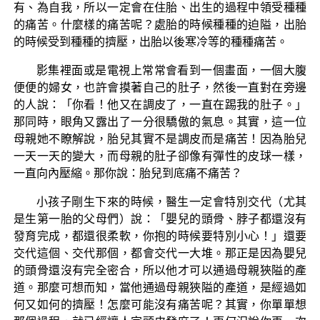
有、為自我，所以一定會在住胎、出生的過程中領受種種
的痛苦。什麼樣的痛苦呢？處胎的時候種種的迫隘，出胎
的時候受到種種的擠壓，出胎以後寒冷等的種種痛苦。
影集裡面或是電視上常常會看到一個畫面，一個大腹
便便的婦女，也許會摸著自己的肚子，然後一直對在旁邊
的人說：「你看！他又在調皮了，一直在踢我的肚子。」
那同時，眼角又露出了一分很驕傲的氣息。其實，這一位
母親她不瞭解說，胎兒其實不是調皮而是痛苦！因為胎兒
一天一天的變大，而母親的肚子卻像有彈性的皮球一樣，
一直向內壓縮。那你說：胎兒到底痛不痛苦？
小孩子剛生下來的時候，醫生一定會特別交代（尤其
是生第一胎的父母們）說：「嬰兒的頭骨、脖子都還沒有
發育完成，都還很柔軟，你抱的時候要特別小心！」還要
交代這個、交代那個，都會交代一大堆。那正是因為嬰兒
的頭骨還沒有完全密合，所以他才可以通過母親狹隘的產
道。那麼可想而知，當他通過母親狹隘的產道，是經過如
何又如何的擠壓！怎麼可能沒有痛苦呢？其實，你單單想