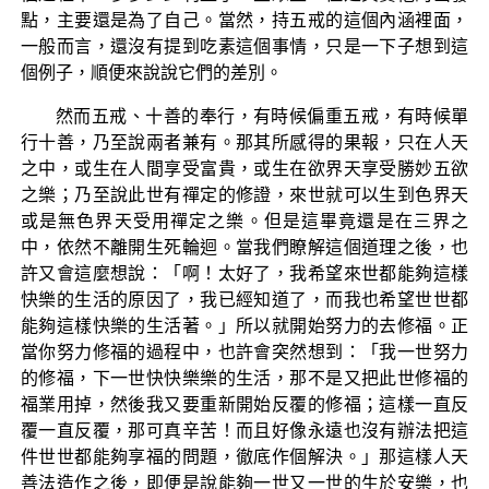
點，主要還是為了自己。當然，持五戒的這個內涵裡面，
一般而言，還沒有提到吃素這個事情，只是一下子想到這
個例子，順便來說說它們的差別。
然而五戒、十善的奉行，有時候偏重五戒，有時候單
行十善，乃至說兩者兼有。那其所感得的果報，只在人天
之中，或生在人間享受富貴，或生在欲界天享受勝妙五欲
之樂；乃至說此世有禪定的修證，來世就可以生到色界天
或是無色界天受用禪定之樂。但是這畢竟還是在三界之
中，依然不離開生死輪迴。當我們瞭解這個道理之後，也
許又會這麼想說：「啊！太好了，我希望來世都能夠這樣
快樂的生活的原因了，我已經知道了，而我也希望世世都
能夠這樣快樂的生活著。」所以就開始努力的去修福。正
當你努力修福的過程中，也許會突然想到：「我一世努力
的修福，下一世快快樂樂的生活，那不是又把此世修福的
福業用掉，然後我又要重新開始反覆的修福；這樣一直反
覆一直反覆，那可真辛苦！而且好像永遠也沒有辦法把這
件世世都能夠享福的問題，徹底作個解決。」那這樣人天
善法造作之後，即便是說能夠一世又一世的生於安樂，也