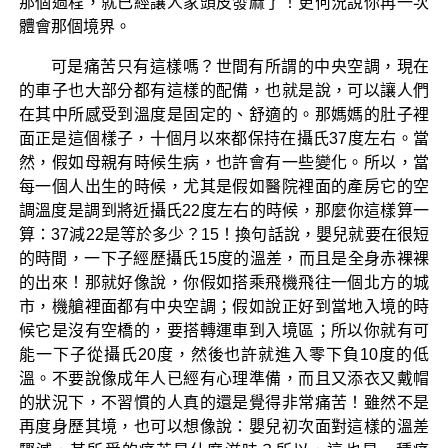
那個過程，就已經讓人家頭皮發麻了！更何況說你再一次
體會那個境界。
可是痛苦只有這樣嗎？世間有所謂的中央空調，現在
的車子也大部分都有這樣的配備，也就是說，可以讓人們
在其中所感受到溫度是固定的、舒適的。那媽媽的肚子裡
面正是這個樣子，十個月以來都保持在攝氏37度左右。當
然，假如母親有時候生病，也許會有一些變化。所以，當
每一個人出生的時候，尤其是假如醫院裡面的產房它的空
調溫度是調到將近攝氏22度左右的時候，那麼你這樣算一
算：37減22是等於多少？15！換句話說，嬰兒就要在很短
的時間，一下子經歷攝氏15度的溫差，而且是全身赤裸裸
的出來！那就好像說，你假如搭乘飛機飛往一個北方的城
市，機艙裡面都有中央空調；假如說正好到當地入境的時
候它是沒有空橋的，要搭轉運車到入境區；所以你就有可
能一下子從攝氏20度，然後也許就進入零下負10度的低
溫。不要說像成年人已經有心理準備，而且又添衣又戴帽
的狀況下，不習慣的人真的還是覺得非常痛苦！雖然不是
再度身歷其境，也可以想像說：嬰兒初次面對這樣的溫差