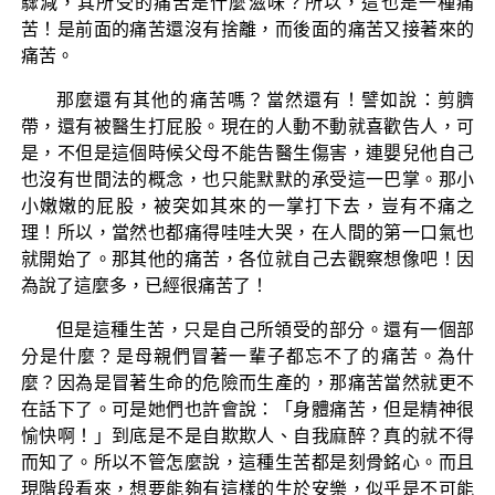
驟減，其所受的痛苦是什麼滋味？所以，這也是一種痛
苦！是前面的痛苦還沒有捨離，而後面的痛苦又接著來的
痛苦。
那麼還有其他的痛苦嗎？當然還有！譬如說：剪臍
帶，還有被醫生打屁股。現在的人動不動就喜歡告人，可
是，不但是這個時候父母不能告醫生傷害，連嬰兒他自己
也沒有世間法的概念，也只能默默的承受這一巴掌。那小
小嫩嫩的屁股，被突如其來的一掌打下去，豈有不痛之
理！所以，當然也都痛得哇哇大哭，在人間的第一口氣也
就開始了。那其他的痛苦，各位就自己去觀察想像吧！因
為說了這麼多，已經很痛苦了！
但是這種生苦，只是自己所領受的部分。還有一個部
分是什麼？是母親們冒著一輩子都忘不了的痛苦。為什
麼？因為是冒著生命的危險而生產的，那痛苦當然就更不
在話下了。可是她們也許會說：「身體痛苦，但是精神很
愉快啊！」到底是不是自欺欺人、自我麻醉？真的就不得
而知了。所以不管怎麼說，這種生苦都是刻骨銘心。而且
現階段看來，想要能夠有這樣的生於安樂，似乎是不可能