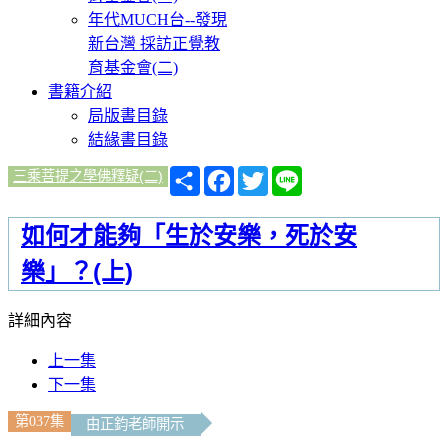
年代MUCH台--發現
新台灣 採訪正覺教
育基金會(二)
書籍介紹
局版書目錄
結緣書目錄
分
Facebook
Twitter
Line
三乘菩提之學佛釋疑(二)
享
如何才能夠「生於安樂，死於安
樂」？(上)
詳細內容
上一集
下一集
第037集
由正鈞老師開示