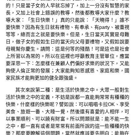
的！只是當子女的人早就忘掉了，加上一分沒有智慧的家
長，又加上社會上錯誤的教導，然後都教導大家什麼？教
導大家：「生日快樂！」真的只能說：「天曉得！」誰不
要快樂？因為有生日就有禮物、有奉承、有party、被重視
等等，總而言之就是要快樂。但是，生日當天其實是母難
日，做子女的假如生日的當天向父母要禮物，又假如說要
母親幫你慶生。請問：這是何等的殘酷！可是這也是社會
上所習以為常的。所以在這裡也呼籲教育主管單位，應當
要深思一下：怎麼樣在兼顧人們偏好求樂的狀況下，又能
夠使人倫正常的發展；大家能夠知恩感恩、家庭和樂，國
家民族才能夠更加的健全跟強盛。
其次來說第二種：是生活於快樂之中。大眾一般對生
活於快樂之中的定義，不妨是說都一直能夠常常有種種的
快樂，什麼樣的快樂呢？譬如說：可以唱唱卡拉OK、享受
美食、旅遊一番、大睡一覺，然後還有喜愛的人相伴，可
以事業順利、可以饒有財富。所以問題就是：能不能一生
之中，都一直有或者是常常有前面所說的這一些種種的快
樂？那麼要瞭解這個問題，當然就應該要先明白：能夠在