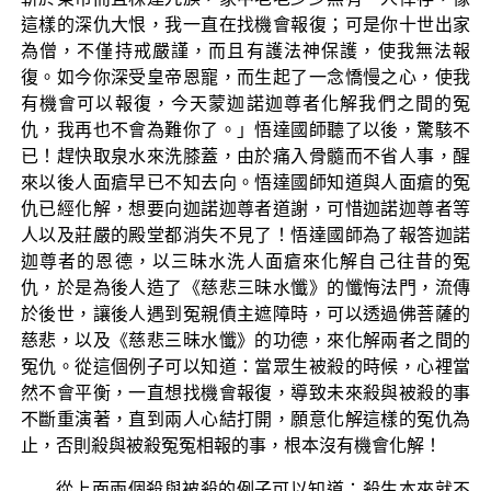
這樣的深仇大恨，我一直在找機會報復；可是你十世出家
為僧，不僅持戒嚴謹，而且有護法神保護，使我無法報
復。如今你深受皇帝恩寵，而生起了一念憍慢之心，使我
有機會可以報復，今天蒙迦諾迦尊者化解我們之間的冤
仇，我再也不會為難你了。」悟達國師聽了以後，驚駭不
已！趕快取泉水來洗膝蓋，由於痛入骨髓而不省人事，醒
來以後人面瘡早已不知去向。悟達國師知道與人面瘡的冤
仇已經化解，想要向迦諾迦尊者道謝，可惜迦諾迦尊者等
人以及莊嚴的殿堂都消失不見了！悟達國師為了報答迦諾
迦尊者的恩德，以三昧水洗人面瘡來化解自己往昔的冤
仇，於是為後人造了《慈悲三昧水懺》的懺悔法門，流傳
於後世，讓後人遇到冤親債主遮障時，可以透過佛菩薩的
慈悲，以及《慈悲三昧水懺》的功德，來化解兩者之間的
冤仇。從這個例子可以知道：當眾生被殺的時候，心裡當
然不會平衡，一直想找機會報復，導致未來殺與被殺的事
不斷重演著，直到兩人心結打開，願意化解這樣的冤仇為
止，否則殺與被殺冤冤相報的事，根本沒有機會化解！
從上面兩個殺與被殺的例子可以知道：殺生本來就不