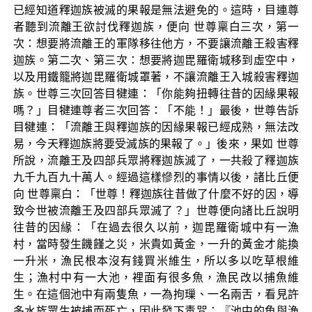
已經知道釋迦族被滅的果報是無法避免的。這時，目連尊
者聽到流離王欲討伐釋迦族，便向 世尊稟白三次，第一
次：想要將流離王的軍隊移往他方，不要讓流離王殺害釋
迦族。第二次、第三次：想要將迦毘羅衛城移到虛空中，
以及用鐵籠將迦毘羅衛城罩著，不讓流離王入城殺害釋迦
族。世尊三次回答目犍連：「你能夠扭轉往昔的因緣果報
嗎？」目犍連尊者三次回答：「不能！」最後，世尊告訴
目犍連：「流離王與釋迦族的因緣果報已經成熟，無法改
易，今天釋迦族將要受滅族的果報了。」後來，果如 世尊
所說，流離王及四部兵眾將釋迦族滅了，一共殺了釋迦族
九千九百九十萬人。經過這樣慘烈的事情以後，諸比丘便
向 世尊稟白：「世尊！釋迦族往昔做了什麼不好的因，導
致今世被流離王及四部兵眾滅了？」世尊便向諸比丘說明
往昔的因緣：「在過去很久以前，迦毘羅衛城中有一漁
村，當時發生饑饉之災，米貴如黃金，一升的黃金才能換
一升米，漁民根本沒有錢買米維生，所以多以吃草根維
生；漁村中有一大池，裡面有很多魚，漁民改以捕魚維
生。在這個池中有兩隻魚，一為拘璅、一名兩舌，看見許
多水族眾生被捕而死亡，因此發下毒咒：『池中的魚與漁