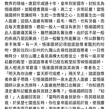
教界的領袖。唐懿宗咸通十年，皇帝到安國寺，封知玄為
悟達國師，並賜檀香寶座一座，高二丈，非常莊嚴！當悟
達國師升堂講經時，生起一念憍慢之心，左膝蓋生出一個
人面瘡；這個人面瘡有眼睛、眉毛、嘴巴、也有牙齒，而
且每天需要餵食，猶如一般人一樣沒有差別！悟達國師生
此人面瘡痛苦萬分，雖然遍請名醫治療，由於這不是一般
的疾病乃是因果病，已非一般醫生所能醫治，所以群醫均
束手無策。有一天，悟達國師記得迦諾迦尊者臨別的吩
咐，便前往四川彭州的九隴山去尋找迦諾迦尊者，一日傍
晚時分，就在山腰上看見兩棵大松樹並立，旁有一座非常
莊嚴的殿堂，迦諾迦尊者早已經在殿堂前等候悟達國師，
兩人相見非常歡喜！悟達國師敘說其病情，尊者告之：
「明天為你治療，當天即可痊癒。」隔天早上，迦諾迦尊
者命童子帶路，引悟達國師到一泉水處洗人面瘡；當悟達
國師以泉水洗滌時，人面瘡竟然開口出聲說：「你知道西
漢史書所記載袁盎與晁錯之事嗎？」悟達國師回答：「知
道！」人面瘡回答說：「當時的袁盎就是你，而晁錯就是
我，於吳楚七國造反時，你在皇帝面前誣陷於我，使我腰
斬於東市而且株連九族，家中老老少少無有一人倖存，像