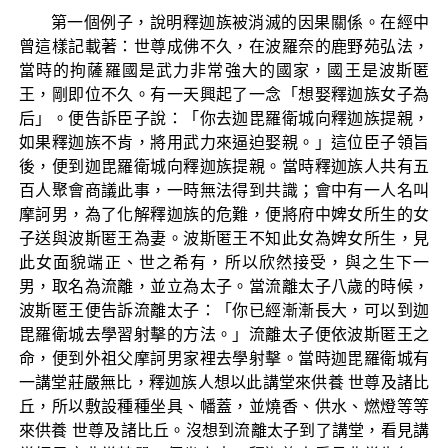
第一個例子，說明釋迦族被消滅的因果關係。在經中
曾這樣記載著：世尊成佛不久，在波羅奈的鹿野苑弘法，
當時的拘薩羅國是武力非常強大的國家，國王是波斯匿
王，剛即位不久。有一天興起了一念「想娶釋迦族女子為
后」。便告訴臣子說：「你去迦毘羅衛城向釋迦族提親，
如果釋迦族不肯，將用武力來逼迫娶親。」這位臣子領旨
後，便到迦毘羅衛城向釋迦族提親。當時釋迦族人共有五
百人聚會商議此事，一時無法得到共識；會中有一人名叫
摩訶男，為了化解釋迦族的危難，便將府中婢女所生的女
子送與波斯匿王為妻。波斯匿王不知此女為婢女所生，見
此女面貌端正、世之希有，所以欣然接受，與之生下一
男，取名為流離，並立為太子。當流離太子八歲的時候，
波斯匿王便告訴流離太子：「你已經漸漸長大，可以到迦
毘羅衛城去學習射擊的方法。」流離太子便依波斯匿王之
命，便到外祖父摩訶男家裡去學射擊。當時迦毘羅衛城有
一講堂莊嚴無比，釋迦族人想以此講堂來供養 世尊及諸比
丘，所以敷設種種坐具、幡蓋，並燒香、供水、燃燈等等
來供養 世尊及諸比丘。沒想到流離太子到了講堂，看見講