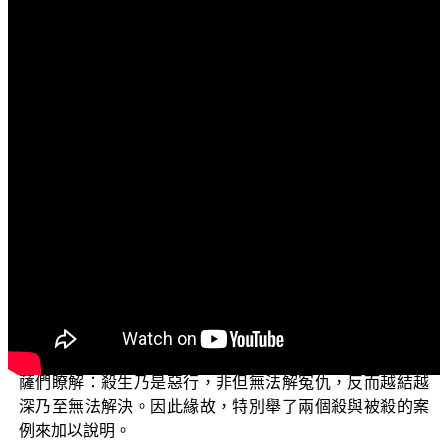
文字內容
各位電視機前面的菩薩們：
阿彌陀佛！
歡迎繼續收看正覺教團所推出一系列的電視弘法節
目，這個系列主題名為「三乘菩提之學佛釋疑」。在這個
主題之下，裡面有很多子題，今天所要談的子題是：冤冤
相報何時了？
既然有冤冤相報的現象出現，表示往昔有殺與被殺的
事情發生，導致今世因緣成熟，往昔殺者變成被殺者，以
前被殺者變成殺者，再一次重複殺與被殺的現象出現，於
是不斷地有冤冤相報的事情發生。為了讓電視機前面的菩
薩們瞭解：殺生乃是惡行，非但無法解冤仇，反而越結越
深乃至無法解決。因此緣故，特別舉了兩個殺與被殺的案
例來加以說明。