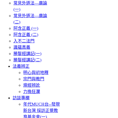
常見外道法—廣論
(一)
常見外道法—廣論
(二)
阿含正義 (一)
阿含正義 (二)
入不二法門
識蘊真義
勝鬘經講記(一)
勝鬘經講記(二)
法義辨正
明心與初地釋
宗門與教門
壇經辨訛
力挽狂瀾
訪談專欄
年代MUCH台--發現
新台灣 採訪正覺教
育基金會(一)