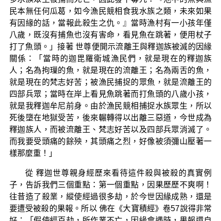
民本無任何瓜葛，如今漁民競相食我水族之類，未來如果
有因緣的話，當報此殺生之仇。』當時漁村有一小孩年僅
八歲，既沒有捕魚也沒有害命，看見魚在跳著，便用杖子
打了魚頭。」接著 世尊便開示流離王與釋迦族被滅的因緣
關係：「當時的迦毘羅衛城漁民們，就是現在的釋迦族
人；名為拘璅的魚，就是現在的流離王；名為兩舌的魚，
就是現在的梵志好苦；被漁民捕捉的眾魚，就是流離王的
四部兵眾；當時在岸上看見魚跳著而打魚頭的八歲小孩，
就是我釋迦牟尼前身。由於漁民競相捕捉水族眾生，所以
死後墮在地獄受苦，後來輾轉得以出離三惡道，今世成為
釋迦族人，而被流離王、梵志好苦以及四部兵眾消滅了。
而我要受頭痛的餘殃，其頭痛之烈，好像被須彌山壓著一
樣那麼重！」
從 釋迦世尊親身經歷來看待這件殺與被殺的真實例
子，告訴我們三個重點：第一個重點，因果歷歷不爽啊！
往昔造了殺業，縱使經過很多劫，於今世因緣成熟，還是
要遭受被殺的果報。所以 佛在《大寶積經》卷57說得非常
好：「假使經百劫，所作業不亡，因緣會遇時，果報還自