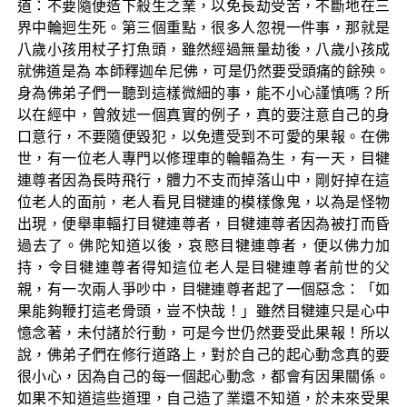
道：不要隨便造下殺生之業，以免長劫受苦，不斷地在三
界中輪迴生死。第三個重點，很多人忽視一件事，那就是
八歲小孩用杖子打魚頭，雖然經過無量劫後，八歲小孩成
就佛道是為 本師釋迦牟尼佛，可是仍然要受頭痛的餘殃。
身為佛弟子們一聽到這樣微細的事，能不小心謹慎嗎？所
以在經中，曾敘述一個真實的例子，真的要注意自己的身
口意行，不要隨便毀犯，以免遭受到不可愛的果報。在佛
世，有一位老人專門以修理車的輪輻為生，有一天，目犍
連尊者因為長時飛行，體力不支而掉落山中，剛好掉在這
位老人的面前，老人看見目犍連的模樣像鬼，以為是怪物
出現，便舉車輻打目犍連尊者，目犍連尊者因為被打而昏
過去了。佛陀知道以後，哀愍目犍連尊者，便以佛力加
持，令目犍連尊者得知這位老人是目犍連尊者前世的父
親，有一次兩人爭吵中，目犍連尊者起了一個惡念：「如
果能夠鞭打這老骨頭，豈不快哉！」雖然目犍連只是心中
憶念著，未付諸於行動，可是今世仍然要受此果報！所以
說，佛弟子們在修行道路上，對於自己的起心動念真的要
很小心，因為自己的每一個起心動念，都會有因果關係。
如果不知道這些道理，自己造了業還不知道，於未來受果