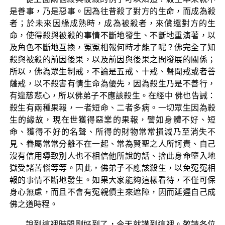
是善事，乃是惡事。因為往昔殺了對方的生命，而成為殺
者；於未來因緣成熟時，成為被殺者，來償還對方的生
命，使得殺與被殺的事情不斷地發生、不斷地重演著，以
及角色不斷地互換，冤冤相報何時才能了呢？佛完全了知
殺與被殺的前因後果，以及前因與後果之間發展的關係；
所以，佛為眾生制戒，不論是五戒、十戒、聲聞戒或者菩
薩戒，以不殺害有情生命為優先，因為殺生乃是不善行，
有違慈悲心，所以佛弟子不應該殺生。在經中 佛也告誡：
殺生有兩種果報，一者短命、二者多病。一切眾生因為殺
生的緣故，現在世獲得惡業的果報，譬如身體不好、短
命、獲得不好的名聲、所得的財物常常損減乃至消失不
見、眷屬常常分離不在一起、常為賢聖之人所訶責、自己
沒有信用導致別人也不相信他所說的話、捨此身命墮入地
獄受諸苦惱等等。因此，佛弟子不應該殺生，以免冤冤相
報的事情不斷地發生。如果大家能夠這樣看待，不僅可保
身心無慮，而且不會有冤親債主來遮障，因而延遲自己成
佛之道時程。
說到這裡時間剛好到了，今天就講到這裡。敬請各位