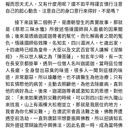
報而怨天尤人，又有什麼用呢？還不如平時謹言慎行注意
自己的起心動念、注意自己的身口意行來得好，不是嗎？
接下來談第二個例子，是唐朝發生的真實故事，那就
是《慈悲三昧水懺》所敘述悟達國師與人面瘡的因果關
係；後來是透過迦諾迦尊者的幫忙，而化解兩者之間的冤
仇。悟達國師俗姓陳，名知玄，四川湄洲人，七歲出家，
十四歲時已經為皇帝、大臣以及文武百官等人講解《涅槃
經》，所以世人稱之為「陳菩薩」。知玄年少時，有一次
在長安京都掛單，遇到一位僧人名叫迦諾迦，當時這位僧
人長瘡，全身發出惡臭的味道，很多人一聞到這樣的味
道，非常厭惡，所以遠離他，也不請醫生為他治療；只有
知玄憐愍他的病苦，主動去照顧他，為他去除瘡病，直到
他的病好為止。後來，迦諾迦尊者感激知玄的恩德，對他
說：「未來如果遇到災難的時候，可以到四川彭州九隴山
來找我，山上有兩棵大松樹並立，那就是我居住的地方，
我會為你化解災難。」在唐武宗會昌法難之後，佛教界遭
遇空前浩劫，一直到唐懿宗想要振興佛教，所以迎請知玄
與外道徒眾辯論而中興佛法，因此名震一時，成為當時佛