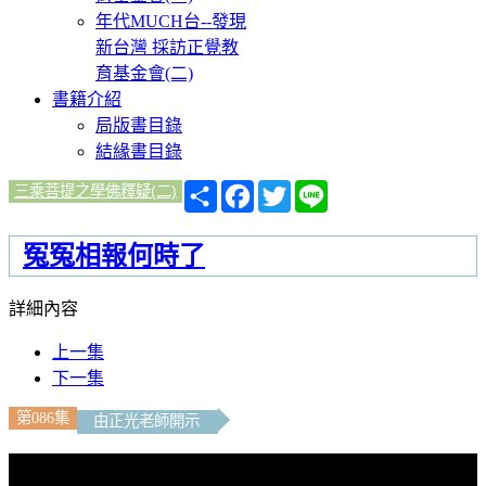
年代MUCH台--發現
新台灣 採訪正覺教
育基金會(二)
書籍介紹
局版書目錄
結緣書目錄
分
Facebook
Twitter
Line
三乘菩提之學佛釋疑(二)
享
冤冤相報何時了
詳細內容
上一集
下一集
第086集
由正光老師開示