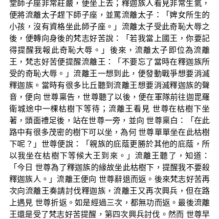
堂師子座非常莊嚴，便坐上去；釋迦族人看見非常生氣，
便將流離太子趕下師子座，並罵流離太子：「婢女所生的
小孩，沒有資格坐此師子座。」流離太子受此奇恥大辱之
後，便轉向身後的梵志好苦說：「若我當上國王，你要記
得提醒我報此奇恥大辱。」後來，流離太子即位為流離
王，梵志好苦便提醒流離王：「不要忘了當時在釋迦族所
受的奇恥大辱。」流離王一想到此，便發動戰爭想要消滅
釋迦族。當時有很多比丘聽到流離王想要消滅釋迦族的聲
音，便向 世尊稟告，世尊聽了以後，便在軍隊前往迦毘羅
衛城途中一棵枯樹下等待；流離王看見 世尊在枯樹下坐
著，頭面禮足後，站在世尊一旁，並向 世尊稟白：「在此
路中有很多茂密的樹下可以坐，為何 世尊單單坐在此枯樹
下呢？」世尊便說：「親族的庇蔭更勝於其他的庇蔭，所
以我坐在枯樹下等候大王到來。」流離王聽了，知道：
「今日 世尊為了釋迦族的緣故坐此枯樹下，提醒我不要殺
釋迦族人。」流離王便向 世尊辭退而返。後來梵志好苦再
次向流離王奏請討伐釋迦族，流離王又再次興兵，但在路
上遇見 世尊折返。如是經過三次，都無功而返。最後流離
王還是受了梵志好苦提醒，第四次興兵討伐。然而 世尊早