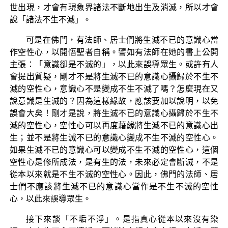
世出現，才會有現象界諸法不斷地出生及消滅，所以才會
說「諸法不生不滅」。
可是在佛門，有法師、居士們將生滅不已的意識心當
作空性心，以開悟聖者自稱。譬如有法師在她的書上公開
主張：「意識卻是不滅的」，以此來誤導眾生。或許有人
會提出質疑，剛才不是將生滅不已的意識心攝歸於不生不
滅的空性心，意識心不是變成不生不滅了嗎？怎麼現在又
說意識是生滅的？因為這樣緣故，應該要加以說明，以免
誤會大矣！剛才是說，將生滅不已的意識心攝歸於不生不
滅的空性心，空性心可以再度藉緣將生滅不已的意識心出
生；並不是將生滅不已的意識心變成不生不滅的空性心。
如果生滅不已的意識心可以變成不生不滅的空性心，這個
空性心是修所成法，是有生的法，未來必定會斷滅，不是
從本以來就是不生不滅的空性心。因此，佛門的法師、居
士們不應該將生滅不已的意識心當作是不生不滅的空性
心，以此來誤導眾生。
接下來談「不垢不淨」。是指真心從本以來沒有染