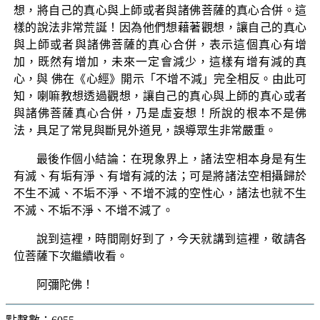
想，將自己的真心與上師或者與諸佛菩薩的真心合併。這
樣的說法非常荒誕！因為他們想藉著觀想，讓自己的真心
與上師或者與諸佛菩薩的真心合併，表示這個真心有增
加，既然有增加，未來一定會減少，這樣有增有減的真
心，與 佛在《心經》開示「不增不減」完全相反。由此可
知，喇嘛教想透過觀想，讓自己的真心與上師的真心或者
與諸佛菩薩真心合併，乃是虛妄想！所說的根本不是佛
法，具足了常見與斷見外道見，誤導眾生非常嚴重。
最後作個小結論：在現象界上，諸法空相本身是有生
有滅、有垢有淨、有增有減的法；可是將諸法空相攝歸於
不生不滅、不垢不淨、不增不減的空性心，諸法也就不生
不滅、不垢不淨、不增不減了。
說到這裡，時間剛好到了，今天就講到這裡，敬請各
位菩薩下次繼續收看。
阿彌陀佛！