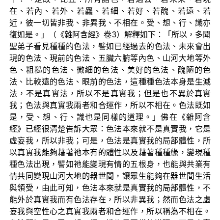
在、若內、若外、若麤、若細、若好、若醜、若遠、若
近，彼一切皆非我、非異我、不相在。受、想、行、識亦
復如是。」（《雜阿含經》卷3）解釋如下：「所以，多聞
聖弟子看見種種的色法，譬如已經過去的色法、未來會出
現的色法、現前的色法、五臟六腑等內色、山河大地等外
色、粗糙的色法、微細的色法、美好的色法、醜陋的色
法、比較遠的色法、眼前的色法，這種種色法本身是生滅
法，不是真實法，所以不是真實我；但是也不異於真實
我；色法與真實我兩者和合運作，所以不相在。色法既如
是，受、想、行、識也是同樣的道理。」佛在《雜阿含
經》已經很清楚告訴大眾：色法本來就不是真實我，它是
虛妄我，所以非我；可是，色法是真實我的局部體性，所
以真實我能夠藉著祂本有的體性以及藉著種種緣，變現種
種色法出現，譬如祂能變現有情的五根身，也能與共業有
情共同變現山河大地的器世間，讓眾生能夠在器世間生活
與領受，由此可知，色法本來就是真實我的局部體性，不
能外於真實我而有色法存在，所以非異我；然而色法之虛
妄我與空性心之真實我兩者和合運作，所以稱為不相在。