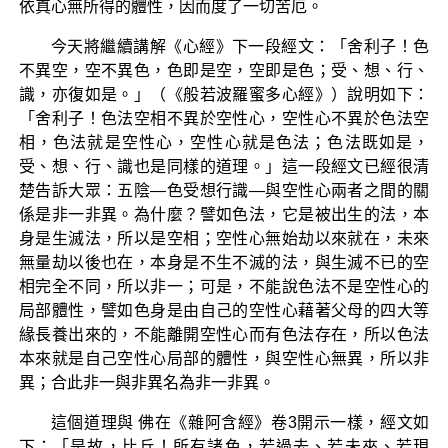
依真心無所得的體性，因而度了一切苦厄。
今天將繼續講解《心經》下一段經文：「舍利子！色
不異空，空不異色，色即是空，空即是色；受、想、行、
識，亦復如是。」（《般若波羅蜜多心經》）說明如下：
「舍利子！色法空相不異於空性心，空性心不異於色法空
相，色法就是空性心，空性心就是色法；色法既如是，
受、想、行、識也是同樣的道理。」這一段經文已經很清
楚告訴大眾：五陰—色受想行識—與空性心兩者之間的關
係是非一非異。為什麼？譬如色法，它是被出生的法，本
身是生滅法，所以是空相；空性心無始劫以來就在，未來
無量劫以後也在，本身是不生不滅的法，與生滅不已的空
相完全不同，所以非一；可是，不能說色法不是空性心的
局部體性，譬如色身是由自己的空性心藉著父母的四大等
緣長養出來的，不能離開空性心而有色法存在，所以色法
本來就是自己空性心局部的體性，與空性心無異，所以非
異；合此非一與非異名為非一非異。
這個道理與 佛在《雜阿含經》卷3開示一樣，經文如
下：「是故，比丘！所有諸色，若過去、若未來、若現