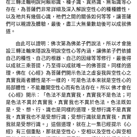
在三轉法輪明說阿賴耶識、種子識、異熟識、無垢識等心
存在，為菩薩們非常詳細及深入解說空性心的種種體性，
以及祂共有幾個心識，祂們之間的關係如何等等，讓菩薩
們可以親證及體驗，最後，盡三大無量數劫後可以成就佛
道。
由此可以證明：佛次第為佛弟子們說法，所以才會施
設三轉法輪來隱說及明說空性心等內涵，讓佛弟子們依據
自己的種性、自己的根器、自己的因緣等等修行，最後得
以成就三乘菩提，乃至得以成就唯一的佛菩提。同樣的道
理，佛在《心經》為菩薩們開示色法之虛妄我與空性心之
真實我兩者體性是不一樣的，可是色法本來就是空性心的
局部體性，不能離開空性心而有色法存在。所以 佛才會在
《心經》開示：「色法不是真實我，真實我不是色法；可
是色法不異於真實我，真實我也不異於色法。色法既如
是，受、想、行、識也是同樣的道理，受想行識不是真實
我，真實我也不是受想行識；受想行識就是真實我，真實
我就是受想行識。」這個道理，就在上一集已經提示《心
經》有三個重點，那就是空性心、空相以及空性心與空相