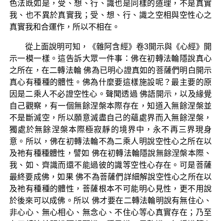
色法既如是，受、想、行、識也是同樣的道理，不是真實
我、也不異於真實我；受、想、行、識之空相與空性心之
真實我和合運作，所以不相在。
從上面說明可知，《雜阿含經》卷3開示與《心經》開
示一模一樣。這告訴大眾一件事：佛在初轉法輪隱說真心
之所在，在二轉法輪 佛為已明心證真如的菩薩們明白開示
真心有種種的體性。佛為什麼要這樣施設呢？最主要的原
因是二乘人不必證空性心。聲聞透過 佛語開示，以及緣覺
自己觀察，有一個無餘涅槃本際存在，知道入無餘涅槃並
不是斷滅空，所以願意滅盡自己的蘊處界而入無餘涅槃，
獨處於無餘涅槃本際極寂靜的境界中，永不再三界現身
意。所以，佛在初轉法輪不為二乘人明說空性心之所在以
及祂有種種體性，譬如 佛在初轉法輪隱說無餘涅槃本際、
我、如、齊識而還不能過彼的識等空性心存在。可是菩薩
最終要成佛，如果 佛不為菩薩們詳細解說空性心之所在以
及祂有種種的體性，菩薩根本不可能明心見性，更不用說
於後來可以成佛。所以 佛才要在二轉法輪明說有無住心、
非心心、無心相心、無念心、不住心等心真實存在；乃至