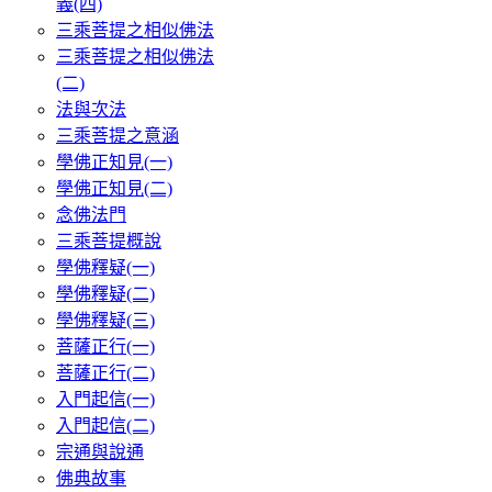
義(四)
三乘菩提之相似佛法
三乘菩提之相似佛法
(二)
法與次法
三乘菩提之意涵
學佛正知見(一)
學佛正知見(二)
念佛法門
三乘菩提概說
學佛釋疑(一)
學佛釋疑(二)
學佛釋疑(三)
菩薩正行(一)
菩薩正行(二)
入門起信(一)
入門起信(二)
宗通與說通
佛典故事