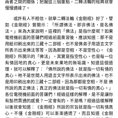
兩者之間的關係；把握這三個重點，二轉法輪的經典就會
慢慢通達了。
或許有人不相信，就舉二轉法輪《金剛經》好了，譬
如《金剛經》曾開示：「所謂佛法，即非佛法，是名佛
法。」來為大家說明。這裡的「佛法」是指什麼呢？如果
電視機前面的菩薩們經過前面熏習後，應該知道：那不是
用紙印刷出來的三藏十二部經，也不是佛弟子用語言文字
所表示出來佛法等等，因為那是空相，不是空性心。《金
剛經》所開示的「佛法」，其實是指空性心，也是每一位
有情因地的真心，更是未來果地的無垢識。知道這個道
理，就可以解釋了：「佛所說的佛法，就是指一切有情的
真心。祂不是世間人用語言文字所表示出來的佛法，也不
是用印刷出來的三藏十二部經，因為那都是空相，不是 佛
所說的真正佛法；真正的佛法就是指一切有情的真心。」
各位電視機前面的菩薩們！經過這樣的解釋，是不是讓你
有豁然貫通的感覺？一定會有的，不是嗎？經過這樣解釋
以後就會知道：《金剛經》所說的宗旨就是指一切有情真
心。不僅《金剛經》可以漸漸通透了，而且知道《金剛