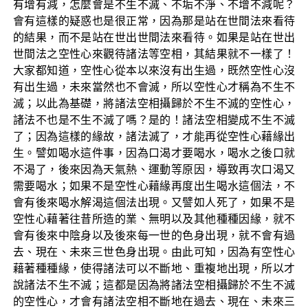
有增有減，怎麼會是不生不滅、不垢不淨、不增不減呢？
會有這樣的疑惑也是很正常，因為那是站在世間法來看待
的結果，而不是站在世出世間法來看待。如果是站在世出
世間法之空性心來觀待諸法等空相，其結果就不一樣了！
大家都知道，空性心從本以來沒有出生過，既然空性心沒
有出生過，未來當然也不會滅，所以空性心才稱為不生不
滅；以此為基礎，將諸法空相攝歸於不生不滅的空性心，
諸法不也是不生不滅了嗎？是的！諸法空相變成不生不滅
了；因為這樣的緣故，諸法滅了，才能再從空性心藉緣出
生。譬如喝水這件事，因為口渴才要喝水，喝水之後口就
不渴了，後來因為天氣熱、運動等原因，導致再次口渴又
需要喝水；如果不是空性心藉緣再度出生喝水這個法，不
會有後來喝水解渴這個法出現。又譬如人死了，如果不是
空性心藉著往昔所造的業、無明以及其他種種因緣，就不
會有後來中陰身以及後來每一世的色身出現，就不會有過
去、現在、未來三世色身出現。由此可知，因為有空性心
藉著種種緣，使得諸法可以不斷地、重複地出現，所以才
說諸法不生不滅；這都是因為將諸法空相攝歸於不生不滅
的空性心，才會有諸法空相不斷地在過去、現在、未來三