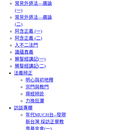
常見外道法—廣論
(一)
常見外道法—廣論
(二)
阿含正義 (一)
阿含正義 (二)
入不二法門
識蘊真義
勝鬘經講記(一)
勝鬘經講記(二)
法義辨正
明心與初地釋
宗門與教門
壇經辨訛
力挽狂瀾
訪談專欄
年代MUCH台--發現
新台灣 採訪正覺教
育基金會(一)