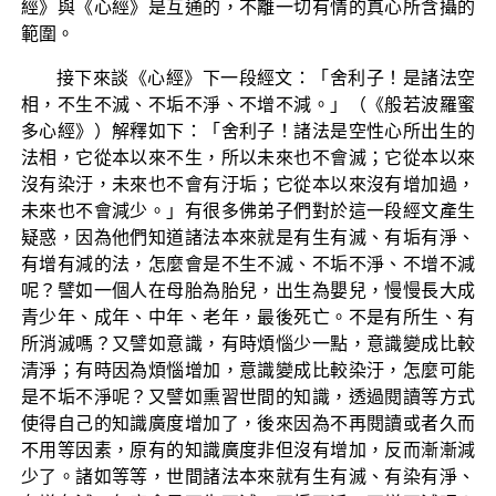
經》與《心經》是互通的，不離一切有情的真心所含攝的
範圍。
接下來談《心經》下一段經文：「舍利子！是諸法空
相，不生不滅、不垢不淨、不增不減。」（《般若波羅蜜
多心經》）解釋如下：「舍利子！諸法是空性心所出生的
法相，它從本以來不生，所以未來也不會滅；它從本以來
沒有染汙，未來也不會有汙垢；它從本以來沒有增加過，
未來也不會減少。」有很多佛弟子們對於這一段經文產生
疑惑，因為他們知道諸法本來就是有生有滅、有垢有淨、
有增有減的法，怎麼會是不生不滅、不垢不淨、不增不減
呢？譬如一個人在母胎為胎兒，出生為嬰兒，慢慢長大成
青少年、成年、中年、老年，最後死亡。不是有所生、有
所消滅嗎？又譬如意識，有時煩惱少一點，意識變成比較
清淨；有時因為煩惱增加，意識變成比較染汙，怎麼可能
是不垢不淨呢？又譬如熏習世間的知識，透過閱讀等方式
使得自己的知識廣度增加了，後來因為不再閱讀或者久而
不用等因素，原有的知識廣度非但沒有增加，反而漸漸減
少了。諸如等等，世間諸法本來就有生有滅、有染有淨、