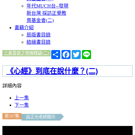
年代MUCH台--發現
新台灣 採訪正覺教
育基金會(二)
書籍介紹
局版書目錄
結緣書目錄
分
Facebook
Twitter
Line
三乘菩提之學佛釋疑(二)
享
《心經》到底在說什麼？(二)
詳細內容
上一集
下一集
第107集
由正光老師開示