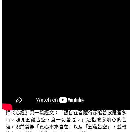
文字內容
各位電視機前面的菩薩們：
阿彌陀佛！
歡迎收看正覺教團所推出一系列的電視弘法節目，這
個系列主題名為「三乘菩提之學佛釋疑」。在這個主題之
下，裡面有很多子題，今天所要談的子題是：《心經》到
底在說什麼？
前一集已說明《心經》有三個重點，第一個重點：
《心經》最主要的宗旨就是「心」，也稱為空性心；第二
個重點：空性心藉著種種緣而出生蘊處界及諸法等空相；
第三個重點：空性心與空相兩者之間的關係。此外，也解
釋《心經》第一段經文：「觀自在菩薩行深般若波羅蜜多
時，照見五蘊皆空，度一切苦厄。」是指破參明心的菩
薩，現前雙照「真心本來自在」以及「五蘊皆空」，並轉