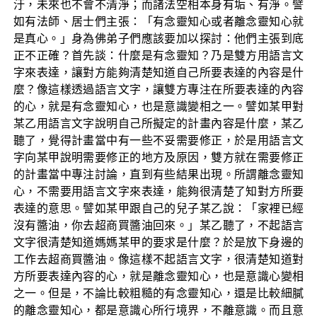
汙，未來也不會不清淨；而諸法空相本身有垢、有淨。譬
如有法師、居士們主張：「有念靈知心或者離念靈知心就
是真心。」身為佛弟子們應該要加以探討：他們主張到底
正不正確？首先談：什麼是有念靈知？乃是雙方用語言文
字來表達，讓對方能夠清楚知道自己所要表達的內容是什
麼？像這樣透過語言文字，讓雙方專注在所要表達的內容
的心，就是有念靈知心，也是意識變相之一。譬如某甲對
某乙用語言文字說明自己所擬定的計畫內容是什麼，某乙
聽了，覺得計畫當中有一些不妥需要修正，於是用語言文
字向某甲說明需要修正的地方及原因，雙方就在需要修正
的計畫當中專注討論，直到有些結果出現。所謂離念靈知
心，不需要用語言文字來表達，能夠很清楚了知對方所要
表達的意思。譬如某甲跟自己的兒子某乙說：「家裡已經
沒有醬油，你去超商買醬油回來。」某乙聽了，不起語言
文字很清楚知道媽媽某甲的要求是什麼？於是放下身邊的
工作去超商買醬油。像這樣不起語言文字，很清楚知道對
方所要表達內容的心，就是離念靈知心，也是意識心變相
之一。但是，不論比較粗糙的有念靈知心，還是比較細膩
的離念靈知心，都是意識心所行境界，不離意識。而且意