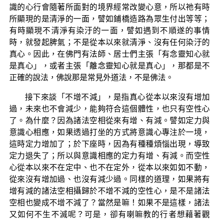
識的心行會隨著所面對的境界經常改變心意，所以祂有時
所顯現的是清淨的一面，譬如鋪橋造路為眾生付出等等；
有時顯現不清淨有染汙的一面，譬如遇到不順遂的事情
時，就發起脾氣；不是從本以來就清淨、沒有任何染汙的
真心。因此，在佛門有法師、居士們主張「有念靈知心就
是真心」，或者主張「離念靈知心就是真心」，那都是不
正確的說法，佛說那是常見外道法，不是佛法。
接下來談「不增不減」，是指真心從本以來沒有增加
過，未來也不會減少，能夠符合這個體性，也只有空性心
了。為什麼？因為諸法空相從來有增、有減。譬如定力與
意識心相應，如果透過打坐的方式將意識心專注於一境，
這時定力增加了；於下座時，因為有種種煩惱出現，導致
定力退失了；所以與意識相應的定力有增、有減。而空性
心從本以來不在定中、也不在定外，從本以來如如不動，
從來沒有增加過、也沒有減少過。同樣的道理，如果將有
增有減的諸法空相攝歸於不增不減的空性心，是不是諸法
空相也變成不增不減了？當然是嘛！如果不是這樣，諸法
又如何不生不滅呢？可是，卻有喇嘛教的行者想藉著觀