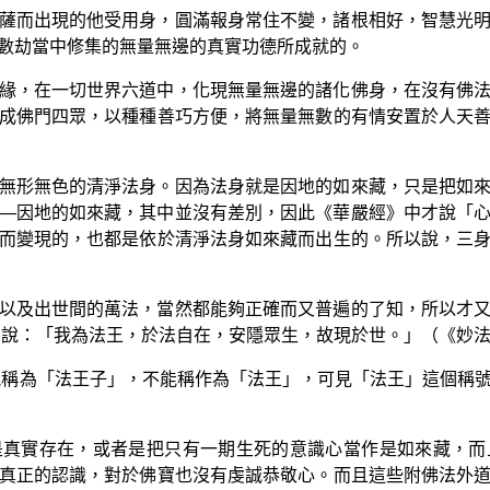
薩而出現的他受用身，圓滿報身常住不變，諸根相好，智慧光
數劫當中修集的無量無邊的真實功德所成就的。
緣，在一切世界六道中，化現無量無邊的諸化佛身，在沒有佛
成佛門四眾，以種種善巧方便，將無量無數的有情安置於人天
無形無色的清淨法身。因為法身就是因地的如來藏，只是把如
—因地的如來藏，其中並沒有差別，因此《華嚴經》中才說「
而變現的，也都是依於清淨法身如來藏而出生的。所以說，三
以及出世間的萬法，當然都能夠正確而又普遍的了知，所以才
中說：「我為法王，於法自在，安隱眾生，故現於世。」（《妙
能稱為「法王子」，不能稱作為「法王」，可見「法王」這個稱
是真實存在，或者是把只有一期生死的意識心當作是如來藏，而
真正的認識，對於佛寶也沒有虔誠恭敬心。而且這些附佛法外