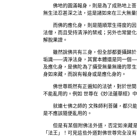
佛地的圓滿報身，則是為了成熟地上菩
無生法忍甚深之法，這是諸如來在三大無量
而佛的應化身，則是隨順眾生得度的因
法僧，而且受持清淨的禁戒；另外也常變化
解脫果證。
雖然說佛共有三身，但全部都要攝歸於
垢識——清淨法身，其實本體還是同一個—
及應化身，是佛陀為了攝受無量無邊的眾生
身如來藏，而說有報身或是應化身的。
佛世尊既然有正遍知的法號，對於世間
不能亂用的。例如 世尊在《妙法蓮華經》
就連七佛之師的 文殊師利菩薩，都只
是不應該隨便亂用的。
但是有某個附佛法外道，否定如來藏
「法王」！可見這些外道對佛世尊完全沒有