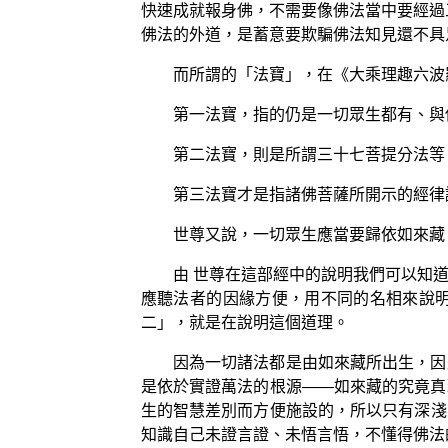
快速成就報身佛，不需要像佛法當中要經過
佛法的外道，是蓄意要欺騙佛法知見還不具
而所謂的「法寶」，在《大乘理趣六波
第一法寶，指的仍是一切眾生都有、與
第二法寶，則是所謂三十七菩提分法等
第三法寶才是指諸佛菩薩所開示的經律
世尊又說，一切眾生應當要歸依如來藏
由 世尊在這部經中的說明我們可以知
應聽法者的因緣方便，用不同的名相來說
二」，就是在說明這個道理。
因為一切諸法都是由如來藏所出生，因
是依於實證萬法的根源——如來藏的究竟真
生的智慧差別而方便施設的，所以只有深淺
知識自己未證言證、未悟言悟，不懂得佛法