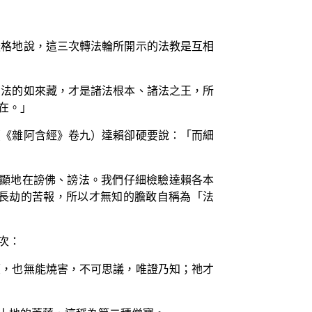
嚴格地說，這三次轉法輪所開示的法教是互相
切法的如來藏，才是諸法根本、諸法之王，所
在。」
（《雜阿含經》卷九）達賴卻硬要說：「而細
明顯地在謗佛、謗法。我們仔細檢驗達賴各本
長劫的苦報，所以才無知的膽敢自稱為「法
次：
壞，也無能燒害，不可思議，唯證乃知；祂才