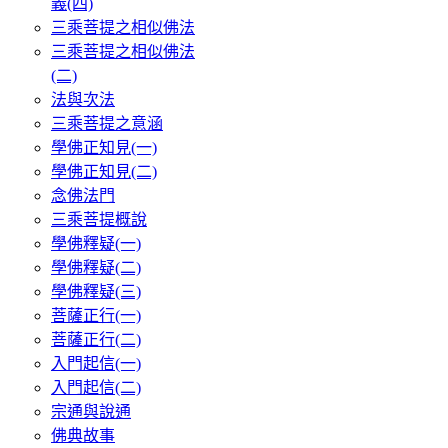
義(四)
三乘菩提之相似佛法
三乘菩提之相似佛法
(二)
法與次法
三乘菩提之意涵
學佛正知見(一)
學佛正知見(二)
念佛法門
三乘菩提概說
學佛釋疑(一)
學佛釋疑(二)
學佛釋疑(三)
菩薩正行(一)
菩薩正行(二)
入門起信(一)
入門起信(二)
宗通與說通
佛典故事