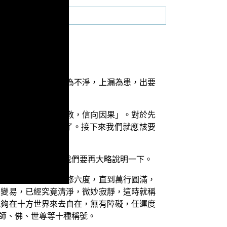
人天善法，以及「欲為不淨，上漏為患，出要
的抉擇。
「先正三業，習三寶教，信向因果」。對於先
時候，已經解說過了。接下來我們就應該要
真正的認識，所以我們要再大略說明一下。
，能夠不惜身命、勤修六度，直到萬行圓滿，
有變易，已經究竟清淨，微妙寂靜，這時就稱
能夠在十方世界來去自在，無有障礙，任運度
師、佛、世尊等十種稱號。