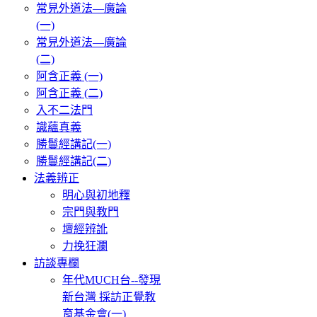
常見外道法—廣論
(一)
常見外道法—廣論
(二)
阿含正義 (一)
阿含正義 (二)
入不二法門
識蘊真義
勝鬘經講記(一)
勝鬘經講記(二)
法義辨正
明心與初地釋
宗門與教門
壇經辨訛
力挽狂瀾
訪談專欄
年代MUCH台--發現
新台灣 採訪正覺教
育基金會(一)