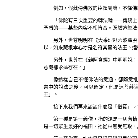
例如，假藏傳佛教的達賴喇嘛，不懂佛
「佛陀有三次重要的轉法輪——傳統上
矛盾的——某些內容不相符合。既然這些法
另外，世尊明明在《大乘理趣六波羅蜜
以，如來藏根本心才是名符其實的法王。達
另外，世尊在《雜阿含經》中明明說：
意識卻永遠存在。」
像這樣自己不懂佛法的意涵，卻隨意批
書中的說法之後，可以確定，他是連菩薩
王」。
接下來我們再來談談什麼是「僧寶」。
第一種是第一義僧，指的還是一切有情
是一切眾生最好的福田，祂從來無受無取，