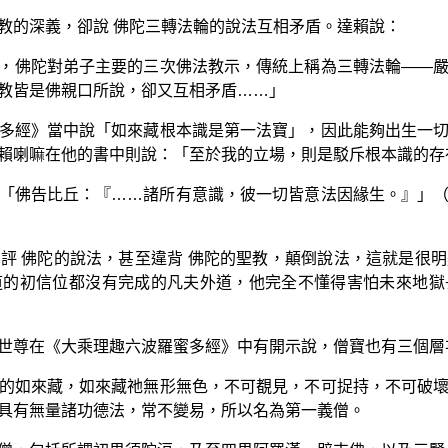
教的深義，卻說 佛陀三轉法輪的說法互相矛盾。達賴說：
，佛陀對弟子主要的三次佛法教示，傳統上稱為三轉法輪——
教皆是佛親口所說，卻又互相矛盾……」
多經》當中說「如來藏根本識是第一法寶」，因此能夠出生一
賴喇嘛在他的書中則說：「至於我的立場，則是駁斥根本識的存
「佛告比丘：『……諸所有意識，彼一切皆意法因緣生。』」
評 佛陀的說法，甚至違背 佛陀的聖教，顛倒說法，這就是很
道的初信位都沒有完成的凡夫外道，他完全不懂得害怕未來地獄
世尊在《大乘理趣六波羅蜜多經》中有開示說，僧寶也有三個層
的如來藏，如來藏祂無形無色，不可覩見，不可捉持，不可破
具有無量諸功德法，常不變易，所以名為第一義僧。