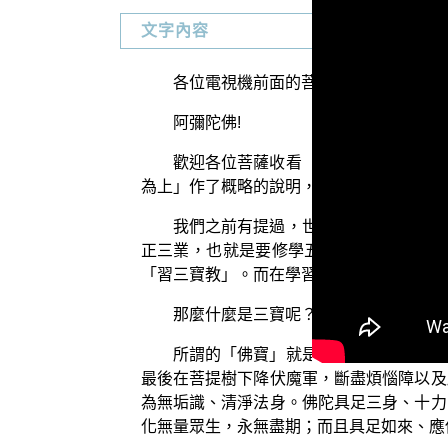
文字內容
各位電視機前面的菩薩:
阿彌陀佛!
歡迎各位菩薩收看「三乘菩提之菩薩正
為上」作了概略的說明，所以得到一個結論
我們之前有提過，世尊在《菩薩瓔珞本
正三業，也就是要修學五戒、十善，清淨
「習三寶教」。而在學習三寶的教導之前呢
那麼什麼是三寶呢？一般人都覺得很簡
所謂的「佛寶」就是指菩薩曾在三大無
最後在菩提樹下降伏魔軍，斷盡煩惱障以及
為無垢識、清淨法身。佛陀具足三身、十力
化無量眾生，永無盡期；而且具足如來、應