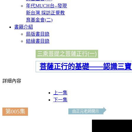
年代MUCH台--發現
新台灣 採訪正覺教
育基金會(二)
書籍介紹
局版書目錄
結緣書目錄
三乘菩提之菩薩正行(一)
菩薩正行的基礎——認識三寶
詳細內容
上一集
下一集
第005集
由正元老師開示