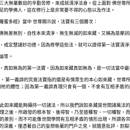
三大無量數劫的辛勤苦修，來成就清淨法身。從上面對 佛世尊
足的學佛人，這在修行上是非常要不得的心態以及作法。
羅蜜多經》當中 世尊開示說，法寶有三個層次：
佛無差無別、自性本來清淨、無生無滅的如來藏，又稱為是摩訶
，戒定慧諸妙功德。因為修學這些法，就可以證得第一法寶清淨
論等。
，真如無為的第一法寶，因為如來藏真如無為，是一切法當中最
道，第一義諦的究竟法寶指的還是有情眾生的本心如來藏。世尊
明祂的體性；因為第一義諦真理只會有一個，不會有互相矛盾的
此如來藏能夠攝持一切諸法，所以我們說如來藏是世間諸萬法
理之後，所啟發的根本智、後得智，乃至道種智、一切種智，
的差別，而不可能像世間學問有互相矛盾的情形出現。所謂各
的深義，僅憑著自己的妄想執著的門戶之見，就隨意批評、割裂