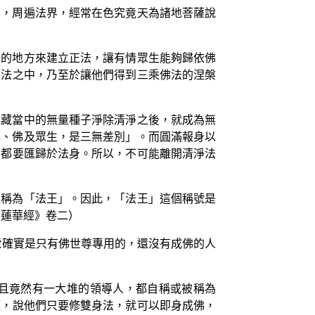
明，周遍法界，經常在色究竟天為諸地菩薩說
法的地方來建立正法，讓有情眾生能夠歸依佛
善法之中，乃至於讓他們得到三乘佛法的涅槃
來藏當中的無量種子淨除清淨之後，就成為無
心、佛及眾生，是三無差別」。而圓滿報身以
身都要匯歸於法身。所以，不可能離開清淨法
又稱為「法王」。因此，「法王」這個稱號是
法蓮華經》卷二）
號確實是只有佛世尊專用的，還沒有成佛的人
且竟然有一大堆的領導人，都自稱或被稱為
道，說他們只要修雙身法，就可以即身成佛，