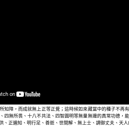
行」。在上一次的節目當中，我們把施論、戒論、生天之論等
，就是我們應該由人天善法轉入佛道中來修學，這才是最為明智
業經》當中開示說：想要成就菩薩道的無量行願的話，應當要
我們的身、口、意行三業的部分，我們在前面兩集談人天善法的
，當然更要對三寶有正確的認識。
單，就是佛、法、僧。但其實三寶真實的內涵，大部分人都沒有
量數劫當中，證悟不生不滅的如來藏，得到般若實相智慧之後
所知障，而成就無上正等正覺；這時候如來藏當中的種子不再
、四無所畏、十八不共法、四智圓明等無量無邊的真常功德，
供、正遍知、明行足、善逝、世間解、無上士、調御丈夫、天人