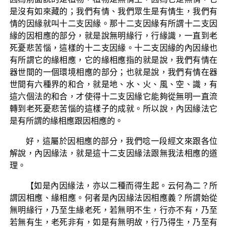
是沒有如來藏的；我們有情、我們眾生是有情生，我們有
情的因緣就叫十二支因緣。那十二支因緣有所謂十二支因
緣的因相應的部分，就是說無明緣行，行緣識，一直到老
死憂悲苦惱，這樣的十二支因緣。十二支因緣的內因緣也
有所謂它的緣相應，它的緣相應指的就是說，我們有情在
器世間的一個環境相應的部分；也就是說，我們有情在器
世間有六種界的和合，就是地、水、火、風、空、識，有
這六個法的和合，才使得十二支因緣它能夠從無明一直流
轉到老死憂悲苦惱的這樣子的成就。所以說，內因緣法它
是有所謂的緣相應跟因相應的。
好，這屬於因相應的部分，我們唸一段經文來跟各位
解說，內因緣法，就是這十二支因緣法跟無我法相應的道
理。
【如是內因緣法，亦以二種而得生起。云何為二？所
謂因相應、緣相應。何者是內因緣法因相應義？所謂始從
無明緣行，乃至生緣老死，若無明不生，行亦不有，乃至
若無有生，老死非有，如是有無明故，行乃得生，乃至有