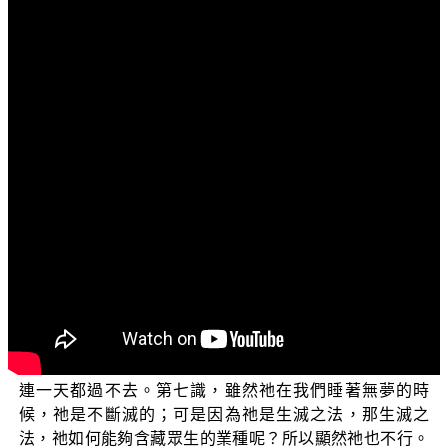
文字內容
各位菩薩：
阿彌陀佛！
上一節我們簡單地介紹十因緣。而且我們講到，十因
緣它是先逆推，從老死支往前推到生，然後一直推，推到
名色如何出生，結果發現說，物質之法是沒有辦法跨越三
世。既然物質之法不能跨越三世，唯一就只有心法能夠跨
越三世。可是心法裏面，六識是生滅的，祂是每一天都在
睡著無夢的時候，就要斷滅一次；所以顯然六識是不可能
從過去世來到這一世，不能從這一世到未來世，因為祂不
可能跨越三世；因為祂是生滅，祂是每天都要斷滅的，既
然每天都要斷滅，那更不可能從這一世到未來世，因為祂
連一天都過不去。第七識，雖然祂在我們睡著無夢的時
候，祂是不斷滅的；可是因為祂是生滅之法，那生滅之
法，祂如何能夠含藏眾生的業種呢？所以顯然祂也不行。