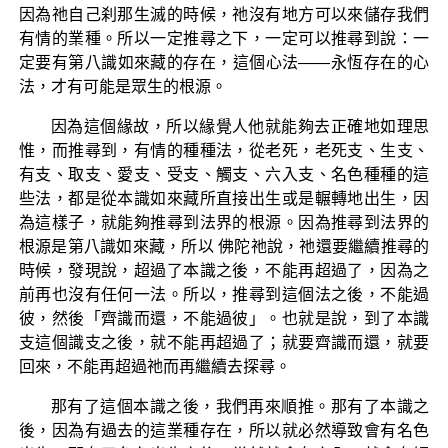
因為祂自己刹那生滅的時候，祂沒有地方可以來儲存我們
有情的業種。所以一定推尋之下，一定可以推尋到說：一
定要有第八識如來藏的存在，這個心法——永恆存在的心
法，才有可能是眾生的根源。
因為這個緣故，所以緣覺人他就能夠去正確地如理思
惟，而推尋到，有情的種種法，從老死，老死支、生支、
有支、取支、愛支、受支、觸支、六入支、名色種種的這
些法，都是從本識如來藏所直接出生或是輾轉地出生，因
為這樣子，就能夠推尋到法界的根源。因為推尋到法界的
根源是第八識如來藏，所以 佛陀祂說，祂還要繼續推尋的
時候，發現說，超過了本識之後，不能再超過了，因為之
前再也沒有任何一法。所以，推尋到這個法之後，不能過
彼，然後「齊識而還，不能過彼」。也就是說，到了本識
支這個識支之後，就不能再超過了；就要齊識而還，就要
回來，不能再超過祂而再繼續去探尋。
那有了這個本識之後，我們再來順推。那有了本識之
後，因為有過去的這業種存在，所以就必然導致會有名色