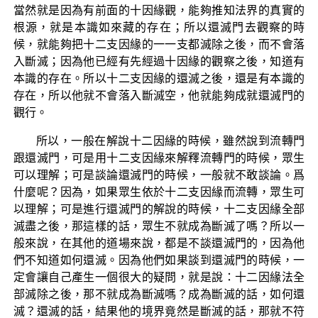
當然就是因為有前面的十因緣觀，能夠推知法界的真實的
根源，就是本識如來藏的存在；所以還滅門去觀察的時
候，就能夠把十二支因緣的一一支都滅除之後，而不會落
入斷滅；因為他已經有先經過十因緣的觀察之後，知道有
本識的存在。所以十二支因緣的還滅之後，還是有本識的
存在，所以他就不會落入斷滅空，他就能夠成就還滅門的
觀行。
所以，一般在解說十二因緣的時候，雖然說到流轉門
跟還滅門，可是用十二支因緣來解釋流轉門的時候，眾生
可以理解；可是談論還滅門的時候，一般就不敢談論。爲
什麼呢？因為，如果眾生依於十二支因緣而流轉，眾生可
以理解；可是進行還滅門的解說的時候，十二支因緣全部
滅盡之後，那這樣的話，眾生不就成為斷滅了嗎？所以一
般來說，在其他的道場來說，都是不談還滅門的，因為他
們不知道如何還滅。因為他們如果談到還滅門的時候，一
定會讓自己產生一個很大的疑問，就是說：十二因緣法全
部滅除之後，那不就成為斷滅嗎？成為斷滅的話，如何還
滅？還滅的話，結果他的境界竟然是斷滅的話，那就不符