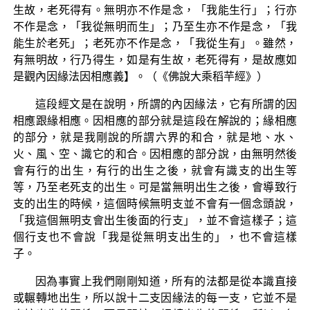
生故，老死得有。無明亦不作是念，「我能生行」；行亦
不作是念，「我從無明而生」；乃至生亦不作是念，「我
能生於老死」；老死亦不作是念，「我從生有」。雖然，
有無明故，行乃得生，如是有生故，老死得有，是故應如
是觀內因緣法因相應義】。（《佛說大乘稻芉經》）
這段經文是在說明，所謂的內因緣法，它有所謂的因
相應跟緣相應。因相應的部分就是這段在解說的；緣相應
的部分，就是我剛說的所謂六界的和合，就是地、水、
火、風、空、識它的和合。因相應的部分說，由無明然後
會有行的出生，有行的出生之後，就會有識支的出生等
等，乃至老死支的出生。可是當無明出生之後，會導致行
支的出生的時候，這個時候無明支並不會有一個念頭說，
「我這個無明支會出生後面的行支」，並不會這樣子；這
個行支也不會說「我是從無明支出生的」，也不會這樣
子。
因為事實上我們剛剛知道，所有的法都是從本識直接
或輾轉地出生，所以說十二支因緣法的每一支，它並不是