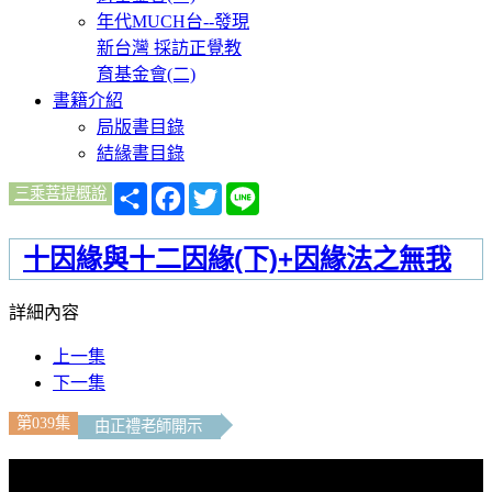
年代MUCH台--發現
新台灣 採訪正覺教
育基金會(二)
書籍介紹
局版書目錄
結緣書目錄
分
Facebook
Twitter
Line
三乘菩提概說
享
十因緣與十二因緣(下)+因緣法之無我
詳細內容
上一集
下一集
第039集
由正禮老師開示