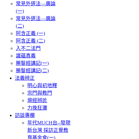
常見外道法—廣論
(一)
常見外道法—廣論
(二)
阿含正義 (一)
阿含正義 (二)
入不二法門
識蘊真義
勝鬘經講記(一)
勝鬘經講記(二)
法義辨正
明心與初地釋
宗門與教門
壇經辨訛
力挽狂瀾
訪談專欄
年代MUCH台--發現
新台灣 採訪正覺教
育基金會(一)