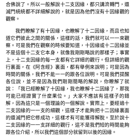
合佛說了。所以一般解說十二支因緣，都只講流轉門，還
滅門統統都不詳細解說的，就是因為他們沒有十因緣觀的
觀察。
我們瞭解了有十因緣，也瞭解了十二因緣，而且也知
道它們彼此之間的關係，這樣的話，我們就可以一一來觀
察。可是我們在觀察的時候要知道，十因緣或十二因緣並
不是這個十二支它本身，就像我剛剛略說的那樣子；事實
上，十二支因緣的每一支都有它詳細的觀行。但詳細的觀
行裏面，在《阿含經》裏面，都有舉例來說明；可是因為
時間的關係，我們不能一一的跟各位說明。可是我們提醒
各位說，並不是因為我們剛剛簡略的解說，你瞭解了就
說：「我已經瞭解了十因緣，我也瞭解十二因緣了，那我
可能已經證實了什麼果位。」大家不應該有這樣子的錯
解，因為這只是一個理論的一個解說。實際上，要經過十
二支因緣的一一支的細觀，這樣子才能夠把十二因緣裏面
的還滅門把它修成功，這樣才有可能獲得解脫。至於說十
二支因緣的一一支詳細的觀行，這不是我們短的時間能夠
跟各位介紹，所以我們這個部分就留到以後的因緣。