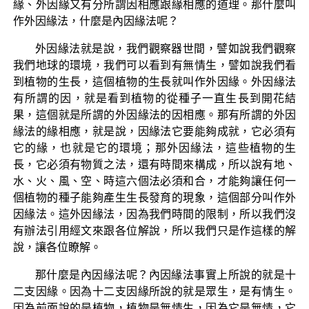
緣、外因緣又有分所謂因相應跟緣相應的道理。那什麼叫
作外因緣法，什麼是內因緣法呢？
外因緣法就是說，我們觀察器世間，譬如說我們觀察
我們地球的環境，我們可以看到有無情生，譬如說我們看
到植物的生長，這個植物的生長就叫作外因緣。外因緣法
有所謂的因，就是看到植物的從種子一直生長到開花結
果，這個就是所謂的外因緣法的因相應。那有所謂的外因
緣法的緣相應，就是說，因緣法它要能夠成就，它必須有
它的緣，也就是它的環境；那外因緣法，這些植物的生
長，它必須有物質之法，還有時間來構成，所以說有地、
水、火、風、空、時這六個法必須和合，才能夠讓任何一
個植物的種子能夠產生生長發育的現象，這個部分叫作外
因緣法。這外因緣法，因為我們時間的限制，所以我們沒
有辦法引用經文來跟各位解說，所以我們只是作這樣的解
說，讓各位瞭解。
那什麼是內因緣法呢？內因緣法事實上所說的就是十
二支因緣。因為十二支因緣所說的就是眾生，是有情生。
因為前面說的是植物，植物是無情生，因為它是無情，它