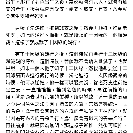
出生。那有了名色出生之後，當然就會有六入，就會有觸
支的產生，接著就會有受支、愛支、取支、有支，乃至就
會有生支和老死支。
這樣子先逆推，推到識支之後；然後再順推，推到老
死支；如此的逆推、順推，就是所謂的十因緣的一個順逆
觀。這樣子就成就了十因緣的觀行。
有了十因緣的觀行之後，這個時候再進行十二因緣的
還滅觀的時候，這個時候，菩薩就不會落入斷滅了。也就
是說，如果一個人他了知了十二因緣，然後他想要從十二
因緣裏面去進行觀行的時候，當他進行十二支因緣觀察的
時候，他可以逆推，他一樣可以觀察說，從老死支往前推
是生支，一直推推推，推到名色的時候，再往前推的時
候，就是過去世有六識的業種，所以導致了這一世的五蘊
身心這個名色之法；有了過去的六識，當然會導致這一世
的名色。爲什麼會有過去的六識的業種呢？再往前推，就
是因為有過去的善惡業行。爲什麼會有過去的善惡業行？
再往前推，就是因為無明。那這樣子逆推，然後再順推，
因為無明就會有行，有行就會有所謂的六識的業種，就會