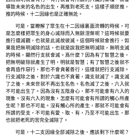
導致未來的名色的出生，再推到老死支。這樣子順逆推，
推的時候，十二因緣也是正確無訛。
可是，當瞭解了眾生在十二因緣裏面流轉的時候，可
是怎麼樣把眾生的身心滅除而入無餘涅槃呢？這時候就要
進行還滅觀，也就是此滅故彼滅。這個時候就會進行，如
果我把無明滅除的話，也就是說我把無明滅除，無明支滅
的時候，顯然行支就會滅。爲什麼？因為有了智慧之後，
把無明破除就產生了明，明就是智慧；有了智慧之後就不
會再造作惡行，那也不會貪著善行，這樣就把行支滅除。
行支滅除之後，對於六識也不貪著，識支就滅了。識支滅
了之後，未來世就不再出生名色。名色滅了之後，六入就
不可能出生了。因為沒有五陰身心，那不可能會有六入的
現象。沒有六入的現象，怎麼有可能會有所謂的觸心所產
生呢？那也不可能。沒有觸心所的產生，那就不可能會有
所謂的受支，不可能有愛、取、有，乃至不可能出生，那
也就把老死的苦完全滅除了。
可是，十二支因緣全部滅除之後，應該剩下什麼呢？