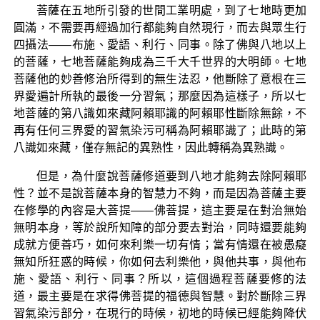
菩薩在五地所引發的世間工業明處，到了七地時更加
圓滿，不需要再經過加行都能夠自然現行，而去與眾生行
四攝法——布施、愛語、利行、同事。除了佛與八地以上
的菩薩，七地菩薩能夠成為三千大千世界的大明師。七地
菩薩他的妙善修治所得到的無生法忍，他斷除了意根在三
界愛遍計所執的最後一分習氣；那麼因為這樣子，所以七
地菩薩的第八識如來藏阿賴耶識的阿賴耶性斷除無餘，不
再有任何三界愛的習氣染污可稱為阿賴耶識了；此時的第
八識如來藏，僅存無記的異熟性，因此轉稱為異熟識。
但是，為什麼說菩薩修道要到八地才能夠去除阿賴耶
性？並不是說菩薩本身的智慧力不夠，而是因為菩薩主要
在修學的內容是大菩提——佛菩提，這主要是在對治無始
無明本身，等於說所知障的部分要去對治，同時還要能夠
成就方便善巧，如何來利樂一切有情；當有情還在被愚癡
無知所狂惑的時候，你如何去利樂他，與他共事，與他布
施、愛語、利行、同事？所以，這個過程菩薩要修的法
道，最主要是在求得佛菩提的福德與智慧。對於斷除三界
習氣染污部分，在現行的時候，初地的時候已經能夠降伏