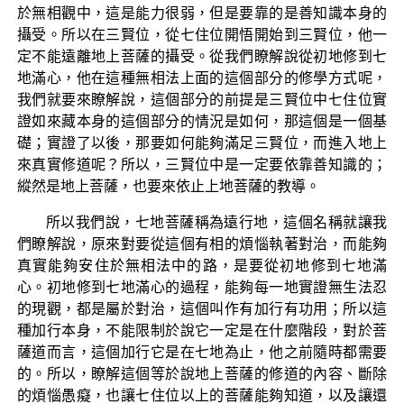
於無相觀中，這是能力很弱，但是要靠的是善知識本身的
攝受。所以在三賢位，從七住位開悟開始到三賢位，他一
定不能遠離地上菩薩的攝受。從我們瞭解說從初地修到七
地滿心，他在這種無相法上面的這個部分的修學方式呢，
我們就要來瞭解說，這個部分的前提是三賢位中七住位實
證如來藏本身的這個部分的情況是如何，那這個是一個基
礎；實證了以後，那要如何能夠滿足三賢位，而進入地上
來真實修道呢？所以，三賢位中是一定要依靠善知識的；
縱然是地上菩薩，也要來依止上地菩薩的教導。
所以我們說，七地菩薩稱為遠行地，這個名稱就讓我
們瞭解說，原來對要從這個有相的煩惱執著對治，而能夠
真實能夠安住於無相法中的路，是要從初地修到七地滿
心。初地修到七地滿心的過程，能夠每一地實證無生法忍
的現觀，都是屬於對治，這個叫作有加行有功用；所以這
種加行本身，不能限制於說它一定是在什麼階段，對於菩
薩道而言，這個加行它是在七地為止，他之前隨時都需要
的。所以，瞭解這個等於說地上菩薩的修道的內容、斷除
的煩惱愚癡，也讓七住位以上的菩薩能夠知道，以及讓還