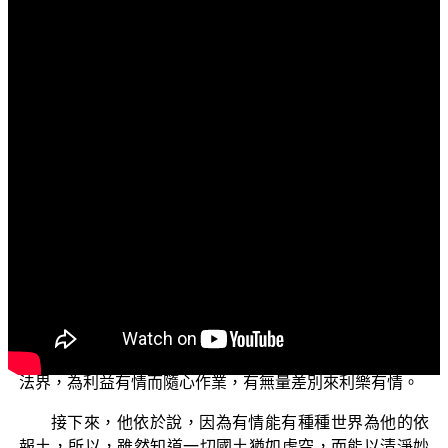
文字內容
各位菩薩：
阿彌陀佛！
「三乘菩提之概說」，今天我們要繼續來說：六地菩
薩進入七地的修證。六地菩薩進入七地要修方便慧，我們
繼續來講要修方便慧所依的部分。
上一次我們講到，依於這個法界——諸法界，要為利
益有情而隨心作業，能有無量差別出來，是因為六地菩薩
雖然已能證滅盡定，但是是不共聲聞、不共緣覺的，因為
聲聞緣覺都是捨掉法界，不再讓五蘊出生於三界中；六地
菩薩要修方便慧，他不能跟聲聞、緣覺一樣，所以依於諸
法界，為利益有情而隨心作業，有無量差別來利樂有情。
接下來，他依於說，因為有情能有種種世界為他的依
報土，所以，雖然知道一切國土猶如虛空，而能以清淨妙