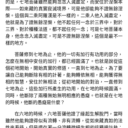
的是，七地菩薩雖然能夠念念入滅盡定，而安住於涅槃本
際——如來藏的真實寂滅境界，可是他卻能夠不證無餘涅
槃。這個與二乘阿羅漢是不一樣的。二乘人他入滅盡定，
他就是為了證無餘涅槃，他不起任何一念於三界中，對於
三界、對於種種法道，都不起任何一念；可是七地菩薩本
身，他念念入滅盡定，可是不證無餘涅槃，這個是最不一
樣的地方。
菩薩修到七地為止，他的一切有加行有功用的部分，
怎麼在無相中安住的加行，都已經圓滿了。也就是說從這
個初地開始，開始真實的修道，一直到七地為止，為了要
讓自己能夠斷除有相的計著，能夠轉依無相，能夠獲得無
相的智慧，安住於無相法；從初地開始的對治，一直修到
七地為止，這些加行所產生的功用，在七地的時候圓滿。
同時，他斷除了兩種無始無明相應的愚癡。也就是在七地
的時候，他斷的愚癡是什麼？
在六地的時候，六地菩薩他證了緣起生解脫門，當時
雖然他能夠證得似有流轉、非有流轉，從如來藏真如的法
性來看待，但是還存著一分流轉微細生相的這種遍計執；