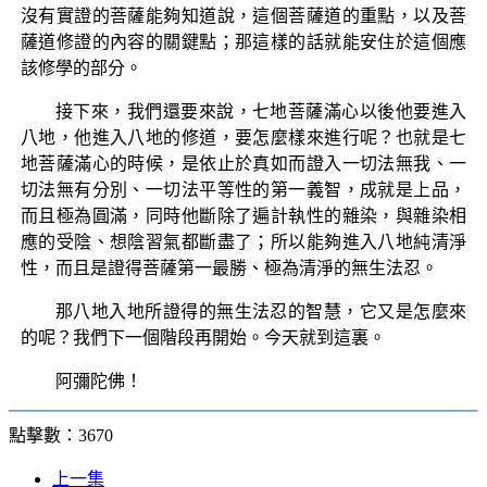
沒有實證的菩薩能夠知道說，這個菩薩道的重點，以及菩
薩道修證的內容的關鍵點；那這樣的話就能安住於這個應
該修學的部分。
接下來，我們還要來說，七地菩薩滿心以後他要進入
八地，他進入八地的修道，要怎麼樣來進行呢？也就是七
地菩薩滿心的時候，是依止於真如而證入一切法無我、一
切法無有分別、一切法平等性的第一義智，成就是上品，
而且極為圓滿，同時他斷除了遍計執性的雜染，與雜染相
應的受陰、想陰習氣都斷盡了；所以能夠進入八地純清淨
性，而且是證得菩薩第一最勝、極為清淨的無生法忍。
那八地入地所證得的無生法忍的智慧，它又是怎麼來
的呢？我們下一個階段再開始。今天就到這裏。
阿彌陀佛！
點擊數：3670
上一集