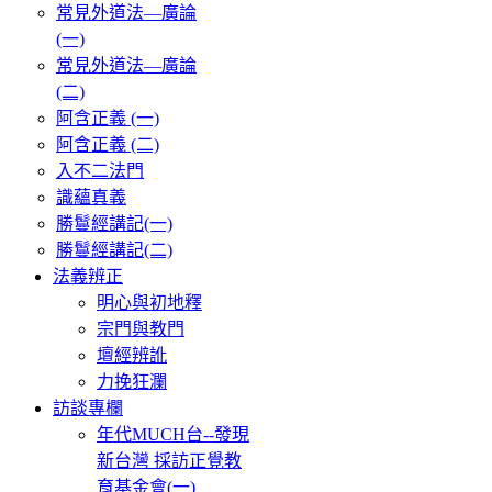
常見外道法—廣論
(一)
常見外道法—廣論
(二)
阿含正義 (一)
阿含正義 (二)
入不二法門
識蘊真義
勝鬘經講記(一)
勝鬘經講記(二)
法義辨正
明心與初地釋
宗門與教門
壇經辨訛
力挽狂瀾
訪談專欄
年代MUCH台--發現
新台灣 採訪正覺教
育基金會(一)