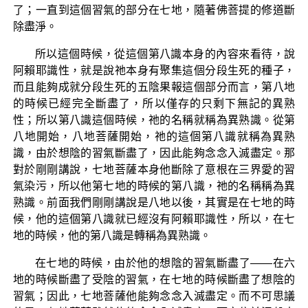
了；一直到這個習氣的部分在七地，隨著佛菩提的修道斷
除盡淨。
所以這個時候，從這個第八識本身的內容來看待，說
阿賴耶識性，就是說祂本身有聚集這個分段生死的種子，
而且能夠成就分段生死的五陰果報這個部分而言，第八地
的時候已經完全斷盡了，所以僅存的只剩下無記的異熟
性；所以第八識這個時候，祂的名稱就稱為異熟識。從第
八地開始，八地菩薩開始，祂的這個第八識就稱為異熟
識，由於想陰的習氣斷盡了，因此能夠念念入滅盡定。那
對於剛剛講說，七地菩薩本身他斷除了意根在三界愛的習
氣染污，所以他第七地的時候的第八識，祂的名稱稱為異
熟識。前面我們剛剛講說是八地以後，其實是在七地的時
候，他的這個第八識就已經沒有阿賴耶識性，所以，在七
地的時候，他的第八識是轉稱為異熟識。
在七地的時候，由於他的想陰的習氣斷盡了——在六
地的時候斷盡了受陰的習氣，在七地的時候斷盡了想陰的
習氣；因此，七地菩薩他能夠念念入滅盡定。而不可思議