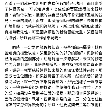
圓滿了一向就是要無相作意這個有加行有功用，而且斷除
了這個愚癡，可以知道說，七住位的菩薩證得如來藏以
後，要轉依以後，慢慢的讓自己能夠不會去回到五蘊的我
見、五蘊的我執上面來。那麼這個時候的轉依，是屬於損
利益能轉；也就是說因為親證了，所以能夠現觀如來藏的
真如無我法性，可是因為煩惱的我執習氣太重，這個智慧
力還弱，所以要經常作意來現觀。
同時，一定要再親近善知識，被善知識來攝受。透過
善知識的攝受以後，這種對於法的部分的瞭解，與對於自
己所實證的這個部分，也能夠進一步瞭解說，未來的修道
的內容是什麼，那麼也知道說，未來從初地開始真正修
道，還是一樣要緣於這個如來藏的真如無我法性來修。那
麼從七住位開始，如果說實證了如來藏，然後被善知識所
攝受以後，就一定要不離開善知識，然後這樣子一邊來學
習，一邊來學著說怎麼樣從七住位然後修到十住位。否則
的話，如果沒有受到善知識的攝受，那是很容易退轉的；
因為這個煩惱、執著、習氣還非常的重，這一分在七住位
所證的智慧還算蠻弱的；所以，他要能夠去主導說讓他住