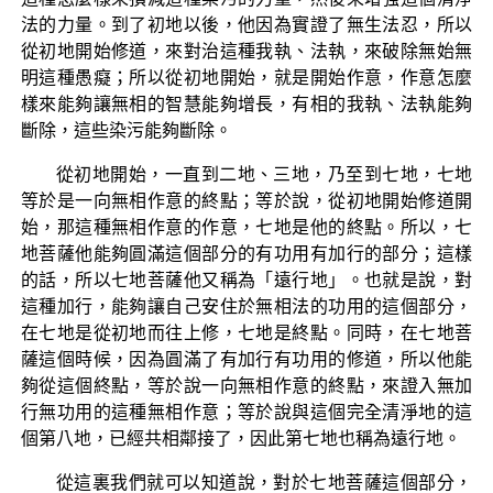
法的力量。到了初地以後，他因為實證了無生法忍，所以
從初地開始修道，來對治這種我執、法執，來破除無始無
明這種愚癡；所以從初地開始，就是開始作意，作意怎麼
樣來能夠讓無相的智慧能夠增長，有相的我執、法執能夠
斷除，這些染污能夠斷除。
從初地開始，一直到二地、三地，乃至到七地，七地
等於是一向無相作意的終點；等於說，從初地開始修道開
始，那這種無相作意的作意，七地是他的終點。所以，七
地菩薩他能夠圓滿這個部分的有功用有加行的部分；這樣
的話，所以七地菩薩他又稱為「遠行地」。也就是說，對
這種加行，能夠讓自己安住於無相法的功用的這個部分，
在七地是從初地而往上修，七地是終點。同時，在七地菩
薩這個時候，因為圓滿了有加行有功用的修道，所以他能
夠從這個終點，等於說一向無相作意的終點，來證入無加
行無功用的這種無相作意；等於說與這個完全清淨地的這
個第八地，已經共相鄰接了，因此第七地也稱為遠行地。
從這裏我們就可以知道說，對於七地菩薩這個部分，