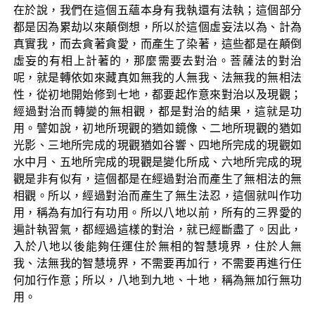
在於說，我們在這個五蘊本身有我執還有法執；這個部分
都是因為累劫以來顛倒想，所以於這個虛妄法以為、計為
真實我，而去貪著貪愛，而產生了染著，這些都是在顛倒
虛妄的有相上計著的，那麼需要去對治。菩薩法的對治
呢，就是轉依如來藏真如無我的人無我、法無我的無相法
性，從初地開始修到七地，都要起作意來對治以及現觀；
經過對治而轉變的無相觀，都是對治的結果，這就是功
用。譬如說，初地所現觀的猶如鏡像、二地所現觀的猶如
光影、三地所完成的現觀猶如谷響、四地所完成的現觀如
水中月、五地所完成的現觀是變化所成、六地所完成的現
觀是非有似有，這個都是在經過對治而產生了無相法的無
相觀。所以，經過對治而產生了無生法忍，這個就叫作功
用，稱為有加行有功用。所以八地以前，所有的三界愛的
遍計執習氣，都經過這樣的對治，就已經斷盡了。因此，
入於八地以後能夠任運住於無相的智慧境界，住於人無
我、法無我的智慧境界，不需要再加行，不需要再進行任
何加行作意；所以，八地到九地、十地，稱為無加行無功
用。