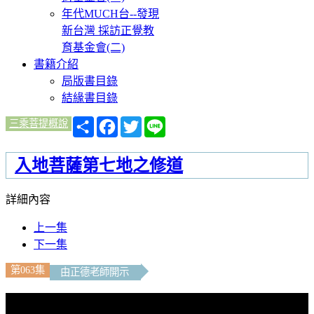
年代MUCH台--發現
新台灣 採訪正覺教
育基金會(二)
書籍介紹
局版書目錄
結緣書目錄
分
Facebook
Twitter
Line
三乘菩提概說
享
入地菩薩第七地之修道
詳細內容
上一集
下一集
第063集
由正德老師開示