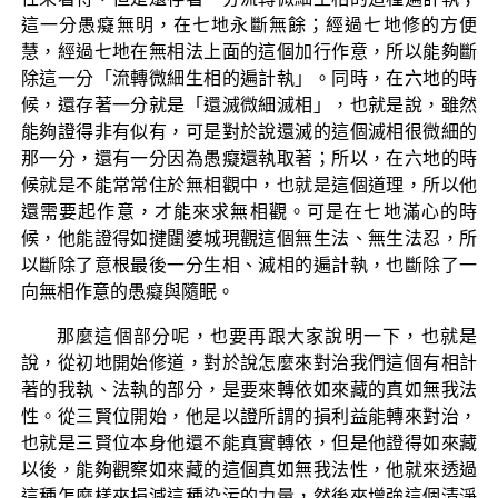
這一分愚癡無明，在七地永斷無餘；經過七地修的方便
慧，經過七地在無相法上面的這個加行作意，所以能夠斷
除這一分「流轉微細生相的遍計執」。同時，在六地的時
候，還存著一分就是「還滅微細滅相」，也就是說，雖然
能夠證得非有似有，可是對於說還滅的這個滅相很微細的
那一分，還有一分因為愚癡還執取著；所以，在六地的時
候就是不能常常住於無相觀中，也就是這個道理，所以他
還需要起作意，才能來求無相觀。可是在七地滿心的時
候，他能證得如揵闥婆城現觀這個無生法、無生法忍，所
以斷除了意根最後一分生相、滅相的遍計執，也斷除了一
向無相作意的愚癡與隨眠。
那麼這個部分呢，也要再跟大家說明一下，也就是
說，從初地開始修道，對於說怎麼來對治我們這個有相計
著的我執、法執的部分，是要來轉依如來藏的真如無我法
性。從三賢位開始，他是以證所謂的損利益能轉來對治，
也就是三賢位本身他還不能真實轉依，但是他證得如來藏
以後，能夠觀察如來藏的這個真如無我法性，他就來透過
這種怎麼樣來損減這種染污的力量，然後來增強這個清淨