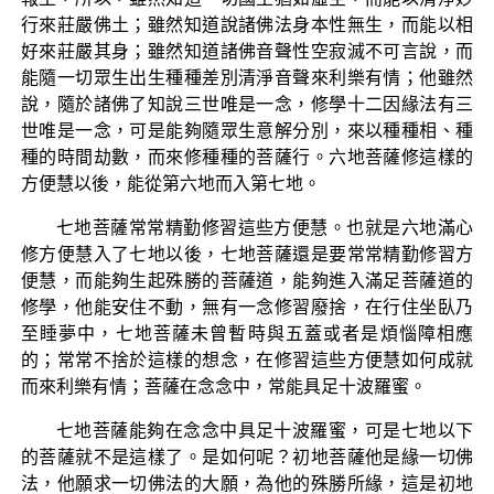
行來莊嚴佛土；雖然知道說諸佛法身本性無生，而能以相
好來莊嚴其身；雖然知道諸佛音聲性空寂滅不可言說，而
能隨一切眾生出生種種差別清淨音聲來利樂有情；他雖然
說，隨於諸佛了知說三世唯是一念，修學十二因緣法有三
世唯是一念，可是能夠隨眾生意解分別，來以種種相、種
種的時間劫數，而來修種種的菩薩行。六地菩薩修這樣的
方便慧以後，能從第六地而入第七地。
七地菩薩常常精勤修習這些方便慧。也就是六地滿心
修方便慧入了七地以後，七地菩薩還是要常常精勤修習方
便慧，而能夠生起殊勝的菩薩道，能夠進入滿足菩薩道的
修學，他能安住不動，無有一念修習廢捨，在行住坐臥乃
至睡夢中，七地菩薩未曾暫時與五蓋或者是煩惱障相應
的；常常不捨於這樣的想念，在修習這些方便慧如何成就
而來利樂有情；菩薩在念念中，常能具足十波羅蜜。
七地菩薩能夠在念念中具足十波羅蜜，可是七地以下
的菩薩就不是這樣了。是如何呢？初地菩薩他是緣一切佛
法，他願求一切佛法的大願，為他的殊勝所緣，這是初地