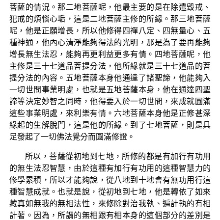
菩薩的情況。那二地菩薩呢，他最主要的是在除遣毀戒、
犯戒的煩惱心垢，這是二地菩薩主修的所緣。那三地菩薩
呢，他是正願增長，所以他修得四禪八定、四無量心、五
種神通，他內心清淨能夠得法的光明，那是為了要再能夠
增長無生法忍，能夠再更利益更多有情。四地菩薩呢，他
主修是三十七道品菩提分法，他所緣就是三十七道品的菩
提分法的內容。五地菩薩本身他通達了諸聖諦，他能夠入
一切世間事業明處，也就是五地菩薩本身，他在通達四聖
諦等決定妙智之同時，他得要入於一切世間，來成就圓滿
這些事業明處，來利樂有情。六地菩薩本身他是正修甚深
緣起的生解脫門，這是他的所緣。到了七地菩薩，則是具
足發起了一切佛法覺分而圓滿修證。
所以，菩薩從初地到七地，所修的都是有加行有功用
的無生法忍智慧，由於這種有加行有功用的這種智慧力的
修學累積，所以才能夠說，從八地到十地會有無功用行這
種智慧成就。也就是說，從初地到七地，他是轉依了如來
藏真如無我的無相法性，來修除對治我執、遍計執的有相
計著。因為，所謂的無相跟有相本身的這個部分的差別是