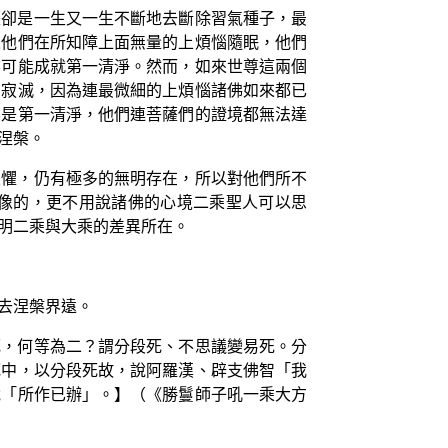
薩卻是一生又一生不斷地去斷除習氣種子，最
人他們在所知障上面無量的上煩惱隨眠，他們
不可能成就第一清淨。然而，如來世尊這兩個
的寂滅，因為連最微細的上煩惱諸佛如來都已
不是第一清淨，他們連菩薩們的證境都無法達
涅槃。
畏懼，仍有極多的無明存在，所以對他們所不
像的，更不用說諸佛的心境二乘聖人可以思
明二乘與大乘的差異所在。
去涅槃界遠。
死，何等為二？謂分段死、不思議變易死。分
死中，以分段死故，說阿羅漢、辟支佛智「我
說「所作已辦」。】（《勝鬘師子吼一乘大方