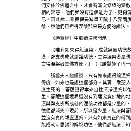
們安住於佛道之中，才會有漸次修證的漸教
相的智慧，他們就沒有這個能力了，更何
已。因此說二乘菩提是滅盡五陰十八界而
槃，說他們已證得涅槃那只是方便的說法。
《勝鬘經》中繼續這樣開示：
【唯有如來得般涅槃，成就無量功德
漢、辟支佛成就思議功德，言得涅槃者是佛
言得涅槃者是佛方便。】（《勝鬘師子吼一
勝鬘夫人繼續說，只有如來證得般涅槃
得度，如來也是證這個部分。其實二乘聖人
度生死的。菩薩證得本來自性清淨涅槃以
生。菩薩這個境界還沒有到達究竟佛地的地
漢與辟支佛所成就的涅槃功德都是少量的，
德便都消失不現前，所以是少量，無法與菩
並沒有真的親證涅槃，只有如來真正的得到
能成就可思議的解脫功德，他們都無法了知