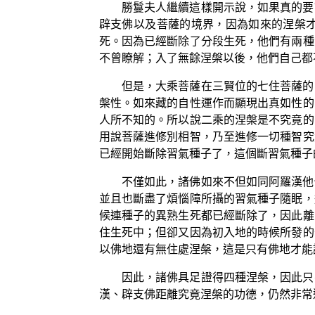
勝鬘夫人繼續這樣開示說，如果真的要
辟支佛以及菩薩的境界，因為如來的涅槃
死。因為已經斷除了分段生死，他們有兩種
不曾瞭解；入了無餘涅槃以後，他們自己都
但是，大乘菩薩在三賢位的七住菩薩的
槃性。如來藏的自性運作而顯現出真如性的
人所不知的。所以說二乘的涅槃是不究竟的
用說菩薩進修別相智，乃至進修一切種智究
已經開始斷除習氣種子了，這個斷習氣種子
不僅如此，諸佛如來不但如同阿羅漢他
並且也斷盡了煩惱障所攝的習氣種子隨眠，
候連種子的異熟生死都已經斷除了，因此離
住生死中；但卻又因為初入地的時候所發的
以佛地還有無住處涅槃，這是只有佛地才能
因此，諸佛具足證得四種涅槃，因此只
漢、辟支佛距離究竟涅槃的功德，仍然非常