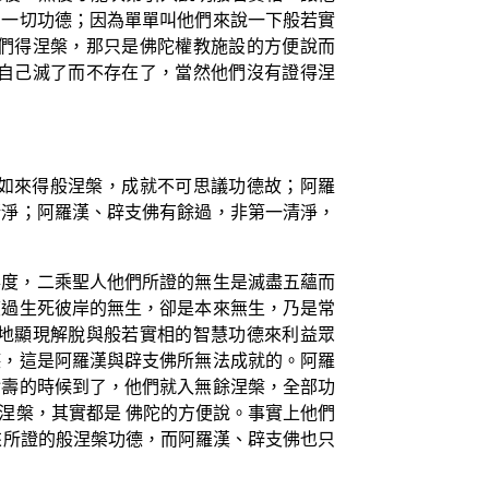
的一切功德；因為單單叫他們來說一下般若實
們得涅槃，那只是佛陀權教施設的方便說而
自己滅了而不存在了，當然他們沒有證得涅
如來得般涅槃，成就不可思議功德故；阿羅
清淨；阿羅漢、辟支佛有餘過，非第一清淨，
得度，二乘聖人他們所證的無生是滅盡五蘊而
度過生死彼岸的無生，卻是本來無生，乃是常
地顯現解脫與般若實相的智慧功德來利益眾
德，這是阿羅漢與辟支佛所無法成就的。阿羅
捨壽的時候到了，他們就入無餘涅槃，全部功
涅槃，其實都是 佛陀的方便說。事實上他們
來所證的般涅槃功德，而阿羅漢、辟支佛也只