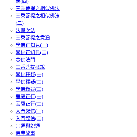
義(四)
三乘菩提之相似佛法
三乘菩提之相似佛法
(二)
法與次法
三乘菩提之意涵
學佛正知見(一)
學佛正知見(二)
念佛法門
三乘菩提概說
學佛釋疑(一)
學佛釋疑(二)
學佛釋疑(三)
菩薩正行(一)
菩薩正行(二)
入門起信(一)
入門起信(二)
宗通與說通
佛典故事