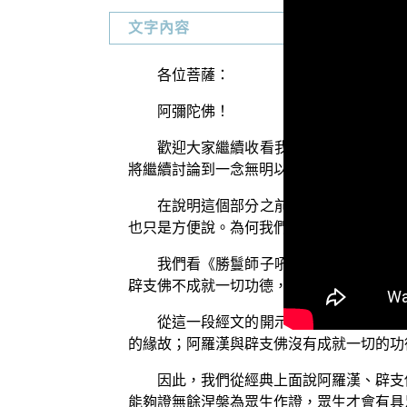
文字內容
各位菩薩：
阿彌陀佛！
歡迎大家繼續收看我們「三乘菩提概說
將繼續討論到一念無明以及無始無明的差別
在說明這個部分之前，我們先要說明另
也只是方便說。為何我們要這樣說呢？我們
我們看《勝鬘師子吼一乘大方便方廣經
辟支佛不成就一切功德，言得涅槃者是佛方
從這一段經文的開示我們就知道，二乘
的緣故；阿羅漢與辟支佛沒有成就一切的功
因此，我們從經典上面說阿羅漢、辟支
能夠證無餘涅槃為眾生作證，眾生才會有具