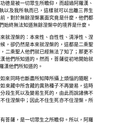
來功德是被一切眾生所瞻仰，而超過阿羅漢、
執以及我所執而已，這樣就可以出離三界生
壽前，對於無餘涅槃裏面究竟是什麼，他們都
們始終無法知道無餘涅槃中的境界是什麼。
本來就涅槃的：本來性、自性性、清淨性、涅
時候，卻仍然是本來就涅槃的，這都是二乘聖
槃，二乘聖人他們就已經無法了知了；那更不
羅漢他們所知道的。然而，菩薩從初地開始就
羅漢他們所知道的。
佛如來同時也斷盡所知障所攝上煩惱的隨眠，
得如來藏中所含藏的異熟種子不再變易，這時
離分段生死以及變易生死的，由此而說諸佛不
又不住涅槃中；因此不住生死亦不住涅槃，所
所有菩薩，是一切眾生之所瞻仰。所以，阿羅