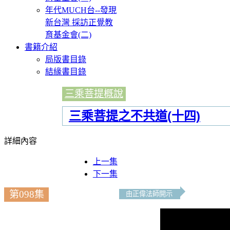
年代MUCH台--發現
新台灣 採訪正覺教
育基金會(二)
書籍介紹
局版書目錄
結緣書目錄
三乘菩提概說
三乘菩提之不共道(十四)
詳細內容
上一集
下一集
第098集
由正偉法師開示