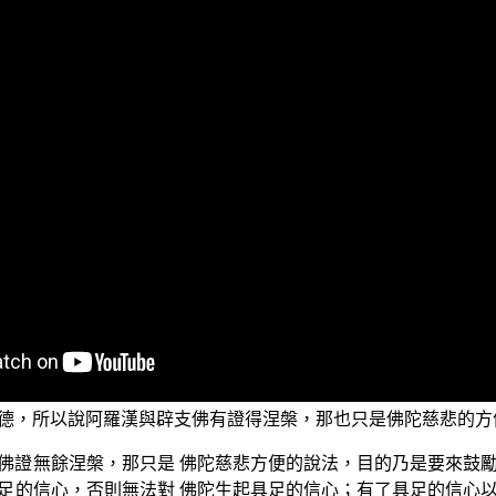
」的節目內容，我們今天將繼續進行接下來的課程內容。我們
內涵。
外一個部分的法要，也就是說，論實質來說二乘聖人他們其實
先看一下經典上怎麼說，我們舉一段經文來說。
》也就是《勝鬘經》，卷一中有這樣的開示：「唯有如來應正
便。」（《勝鬘師子吼一乘大方便方廣經》）
聖人他們其實沒有得涅槃，沒有證涅槃，因為只有如來應正等
德，所以說阿羅漢與辟支佛有證得涅槃，那也只是佛陀慈悲的方
佛證無餘涅槃，那只是 佛陀慈悲方便的說法，目的乃是要來鼓
足的信心，否則無法對 佛陀生起具足的信心；有了具足的信心