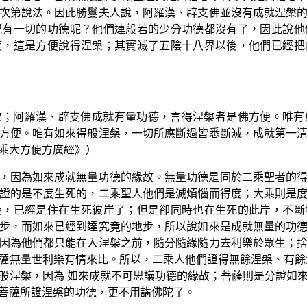
次第說法。因此勝鬘夫人說，阿羅漢、辟支佛並沒有成就涅槃
況有一切的功德呢？他們連般若的少分功德都沒有了，因此說他
度，這是方便說得涅槃；其實滅了五陰十八界以後，他們已經把
故；阿羅漢、辟支佛成就有量功德，言得涅槃者是佛方便。唯有
方便。唯有如來得般涅槃，一切所應斷過皆悉斷滅，成就第一
乘大方便方廣經》）
，因為如來成就無量功德的緣故。無量功德是同於二乘聖者的
證的是不度生死的，二乘聖人他們是滅煩惱而得度；大乘則是
後，已經是住在生死彼岸了；但是卻同時也在生死的此岸，不斷
步，而如來已經到達究竟的地步，所以說如來是成就無量的功
因為他們都只能在入涅槃之前，隨分隨緣隨力去利樂於眾生；
薩無量世利樂有情來比。所以，二乘人他們證得無餘涅槃、有餘
般涅槃，因為 如來成就不可思議功德的緣故；菩薩則是分證如
菩薩所證涅槃的功德，更不用講佛陀了。