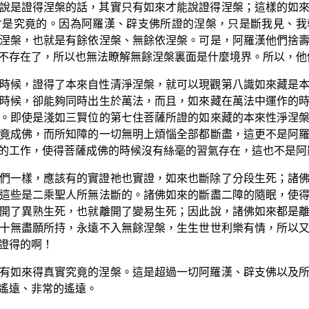
說是證得涅槃的話，其實只有如來才能說證得涅槃；這樣的如
才是究竟的。因為阿羅漢、辟支佛所證的涅槃，只是斷我見、我
涅槃，也就是有餘依涅槃、無餘依涅槃。可是，阿羅漢他們捨
不存在了，所以也無法瞭解無餘涅槃裏面是什麼境界。所以，他
時候，證得了本來自性清淨涅槃，就可以現觀第八識如來藏是
時候，卻能夠同時出生於萬法，而且，如來藏在萬法中運作的
。即使是淺如三賢位的第七住菩薩所證的如來藏的本來性淨涅
竟成佛，而所知障的一切無明上煩惱全部都斷盡，這更不是阿
的工作，使得菩薩成佛的時候沒有絲毫的習氣存在，這也不是阿
們一樣，應該有的實證祂也實證，如來也斷除了分段生死；諸
這些是二乘聖人所無法斷的。諸佛如來的斷盡二障的隨眠，使
開了異熟生死，也就離開了變易生死；因此說，諸佛如來都是
十無盡願所持，永遠不入無餘涅槃，生生世世利樂有情，所以
證得的啊！
有如來得真實究竟的涅槃。這是超過一切阿羅漢、辟支佛以及
遙遠、非常的遙遠。