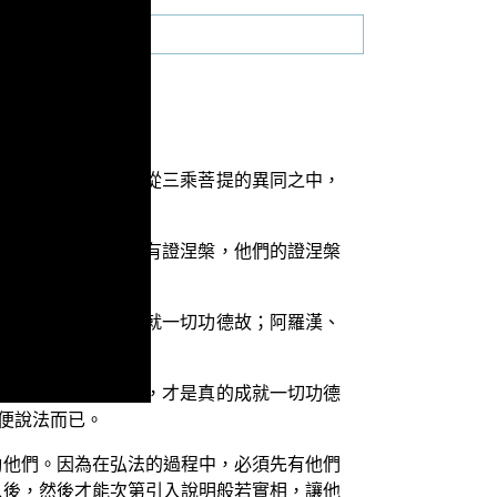
今天所要說明的，要從三乘菩提的異同之中，
是沒有證得涅槃，沒有證涅槃，他們的證涅槃
等覺，得般涅槃，成就一切功德故；阿羅漢、
覺才是真實得般涅槃，才是真的成就一切功德
便說法而已。
勵他們。因為在弘法的過程中，必須先有他們
以後，然後才能次第引入說明般若實相，讓他