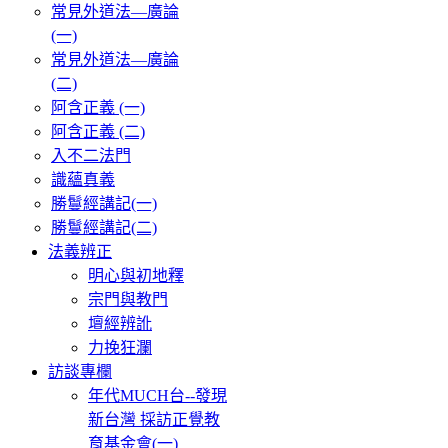
常見外道法—廣論
(一)
常見外道法—廣論
(二)
阿含正義 (一)
阿含正義 (二)
入不二法門
識蘊真義
勝鬘經講記(一)
勝鬘經講記(二)
法義辨正
明心與初地釋
宗門與教門
壇經辨訛
力挽狂瀾
訪談專欄
年代MUCH台--發現
新台灣 採訪正覺教
育基金會(一)