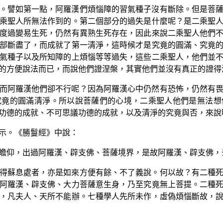
。譬如第一點，阿羅漢們煩惱障的習氣種子沒有斷除。但是菩
乘聖人所無法作到的。第二個部分的過失是什麼呢？是二乘聖
度過變易生死，仍然有異熟生死存在，因此來說二乘聖人他們
部斷盡了，而成就了第一清淨，這時候才是究竟的圓滿、究竟
氣種子以及所知障的上煩惱等等過失，這些二乘聖人，他們並
的方便說法而已，而說他們證涅槃，其實他們並沒有真正的證得
而阿羅漢他們卻不行呢？因為阿羅漢心中仍然有恐怖，仍然有
究竟的圓滿清淨。所以說菩薩們的心境，二乘聖人他們是無法想
功德的成就、不可思議功德的成就，以及清淨的究竟與否，來說
示。《勝鬘經》中說：
瞻仰，出過阿羅漢、辟支佛、菩薩境界，是故阿羅漢、辟支佛，
得蘇息處者，亦是如來方便有餘、不了義說。何以故？有二種
阿羅漢、辟支佛、大力菩薩意生身，乃至究竟無上菩提。二種
，凡夫人、天所不能辦。七種學人先所未作，虛偽煩惱斷故，