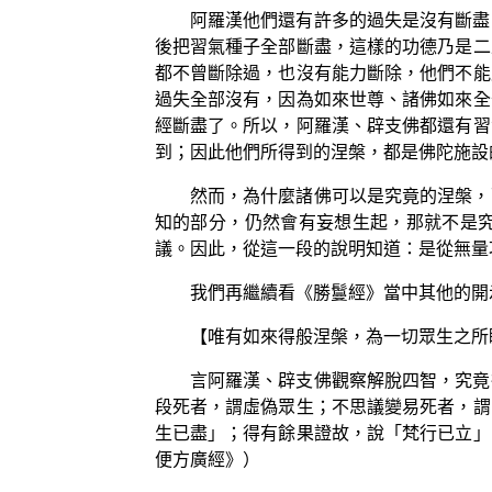
阿羅漢他們還有許多的過失是沒有斷盡
後把習氣種子全部斷盡，這樣的功德乃是二
都不曾斷除過，也沒有能力斷除，他們不能
過失全部沒有，因為如來世尊、諸佛如來全
經斷盡了。所以，阿羅漢、辟支佛都還有習
到；因此他們所得到的涅槃，都是佛陀施設
然而，為什麼諸佛可以是究竟的涅槃，
知的部分，仍然會有妄想生起，那就不是
議。因此，從這一段的說明知道：是從無量
我們再繼續看《勝鬘經》當中其他的開
【唯有如來得般涅槃，為一切眾生之所
言阿羅漢、辟支佛觀察解脫四智，究竟
段死者，謂虛偽眾生；不思議變易死者，謂
生已盡」；得有餘果證故，說「梵行已立」
便方廣經》）